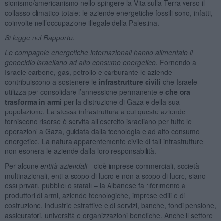
sionismo/americanismo nello spingere la Vita sulla Terra verso il
collasso climatico totale: le aziende energetiche fossili sono, infatti,
coinvolte nell’occupazione illegale della Palestina.
Si legge nel Rapporto:
Le compagnie energetiche internazionali hanno alimentato il
genocidio israeliano ad alto consumo energetico.
Fornendo a
Israele carbone, gas, petrolio e carburante le aziende
contribuiscono a sostenere le
infrastrutture civili
che Israele
utilizza per consolidare l’annessione permanente e
che ora
trasforma in armi
per la distruzione di Gaza e della sua
popolazione. La stessa infrastruttura a cui queste aziende
forniscono risorse è servita all’esercito israeliano per tutte le
operazioni a Gaza, guidata dalla tecnologia e ad alto consumo
energetico. La natura apparentemente civile di tali infrastrutture
non esonera le aziende dalla loro responsabilità.
Per alcune
entità aziendali
- cioè imprese commerciali, società
multinazionali, enti a scopo di lucro e non a scopo di lucro, siano
essi privati, pubblici o statali – la Albanese fa riferimento a
produttori di armi, aziende tecnologiche, imprese edili e di
costruzione, industrie estrattive e di servizi, banche, fondi pensione,
assicuratori, università e organizzazioni benefiche. Anche il settore