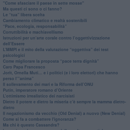
"Come sfasciare il paese in sette mosse"
​Ma questi ci sono o ci fanno?
​Le “tua” libera scelta
Cambiamento climatico e realtà sostenibili
“Pace, ecologia, responsabilità”
​Corruttibilità e machiavellismo
Istruzioni per un’arte corale contro l’oggettivizzazione
dell’Essere
​L’MMPI e il mito della valutazione “oggettiva” dei test
psicologici
Come migliorare la proposta “pace terra dignità”
Caro Papa Francesco
​Jorit, Ornella Muti… e i politici (e i loro elettori) che hanno
perso l’”anima”
​Il sollevamento dei mari e la Riforma dell’ONU
Putin, imperatore romano d’Oriente
​L’ottimismo irrealistico dei narcisisti
​Dietro il potere e dietro la miseria c’è sempre la mamma dietro-
dietro
Il negazionismo da vecchio (Old Denial) a nuovo (New Denial)
Come si fa a combattere l'ignoranza?
Ma chi è questo Cassandra?