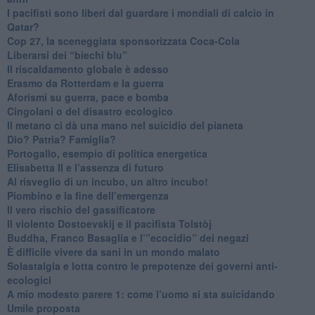
​I pacifisti sono liberi dal guardare i mondiali di calcio in
Qatar?
​Cop 27, la sceneggiata sponsorizzata Coca-Cola
​Liberarsi dei “biechi blu”
Il riscaldamento globale è adesso
​Erasmo da Rotterdam e la guerra
​Aforismi su guerra, pace e bomba
Cingolani o del disastro ecologico
​Il metano ci dà una mano nel suicidio del pianeta
​Dio? Patria? Famiglia?
Portogallo, esempio di politica energetica
​Elisabetta II e l’assenza di futuro
Al risveglio di un incubo, un altro incubo!
​Piombino e la fine dell’emergenza
​Il vero rischio del gassificatore
​Il violento Dostoevskij e il pacifista Tolstòj
​Buddha, Franco Basaglia e l’”ecocidio” dei negazi
​È difficile vivere da sani in un mondo malato
Solastalgia e lotta contro le prepotenze dei governi anti-
ecologici
​A mio modesto parere 1: come l’uomo si sta suicidando
​Umile proposta