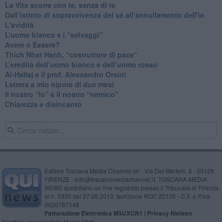
​La Vita scorre con te, senza di te
​Dall’istinto di sopravvivenza del sé all’annullamento dell'io
L'avidità
​L’uomo bianco e i “selvaggi”
​Avere o Essere?
​Thich Nhat Hanh, “costruttore di pace“
​L’eredità dell’uomo bianco e dell’uomo rosso
Al-Hallaj e il prof. Alessandro Orsini
​Lettera a mio nipote di due mesi
​Il nostro “Io” è il nostro “nemico”
​Chiarezza e disincanto
Editore Toscana Media Channel srl - Via Dei Martelli, 8 - 50129
FIRENZE - info@toscanamediachannel.it. TOSCANA MEDIA
NEWS quotidiano on line registrato presso il Tribunale di Firenze
al n. 5935 del 27.09.2013. Iscrizione ROC 22105 - C.F. e P.Iva
0620787048
Fatturazione Elettronica M5UXCR1 |
Privacy Nielsen
Direttore responsabile Marco Migli