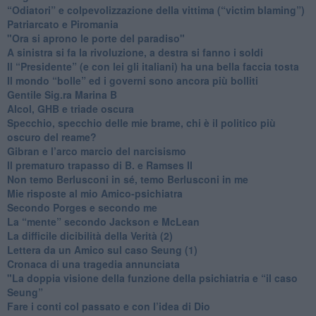
“Odiatori” e colpevolizzazione della vittima (“victim blaming”)
​Patriarcato e Piromania
"Ora si aprono le porte del paradiso"
​A sinistra si fa la rivoluzione, a destra si fanno i soldi
​Il “Presidente” (e con lei gli italiani) ha una bella faccia tosta
​Il mondo “bolle” ed i governi sono ancora più bolliti
​Gentile Sig.ra Marina B
​Alcol, GHB e triade oscura
​Specchio, specchio delle mie brame, chi è il politico più
oscuro del reame?
​Gibran e l’arco marcio del narcisismo
​Il prematuro trapasso di B. e Ramses II
​Non temo Berlusconi in sé, temo Berlusconi in me
​Mie risposte al mio Amico-psichiatra
​Secondo Porges e secondo me
​La “mente” secondo Jackson e McLean
La difficile dicibilità della Verità (2)
​Lettera da un Amico sul caso Seung (1)
​Cronaca di una tragedia annunciata
"​La doppia visione della funzione della psichiatria e “il caso
Seung”
​Fare i conti col passato e con l’idea di Dio