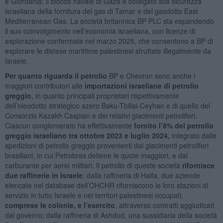
e Giordania; il blocco navale di Gaza è collegato alla sicurezza
israeliana della fornitura del gas di Tamar e del gasdotto East
Mediterranean Gas. La società britannica BP PLC sta espandendo
il suo coinvolgimento nell’economia israeliana, con licenze di
esplorazione confermate nel marzo 2025, che consentono a BP di
esplorare le distese marittime palestinesi sfruttate illegalmente da
Israele.
Per quanto riguarda il petrolio
BP e Chevron sono anche i
maggiori contributori alle
importazioni israeliane di petrolio
greggio
, in quanto principali proprietari rispettivamente
dell’oleodotto strategico azero Baku-Tbilisi-Ceyhan e di quello del
Consorzio Kazakh Caspian e dei relativi giacimenti petroliferi.
Ciascun conglomerato ha effettivamente
fornito l’8% del petrolio
greggio israeliano tra ottobre 2023 e luglio 2024,
integrato dalle
spedizioni di petrolio greggio provenienti dai giacimenti petroliferi
brasiliani, in cui Petrobras detiene le quote maggiori, e dal
carburante per aerei militari. Il petrolio di queste società
rifornisce
due raffinerie in Israele
: dalla raffineria di Haifa, due aziende
elencate nel database dell’OHCHR riforniscono le loro stazioni di
servizio in tutto Israele e nei territori palestinesi occupati,
comprese le colonie, e l’esercito
, attraverso contratti aggiudicati
dal governo; dalla raffineria di Ashdod, una sussidiaria della società