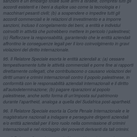
sanzioni e un embargo totale sulle armi a Israele, compresi tutti gli
accordi esistenti e i beni a duplice uso come la tecnologia e i
macchinari pesanti civili; (b) a sospendere o impedire tutti gli
accordi commerciali e le relazioni di investimento e a imporre
sanzioni, incluso il congelamento dei beni, a entità e individui
coinvolti in attività che potrebbero mettere in pericolo i palestinesi;
(c) Rafforzare la responsabilità, garantendo che le entità aziendali
affrontino le conseguenze legali per il loro coinvolgimento in gravi
violazioni del diritto internazionale.
95. Il Relatore Speciale esorta le entità aziendali a: (a) cessare
tempestivamente tutte le attività commerciali e porre fine ai rapporti
direttamente collegati, che contribuiscono o causano violazioni dei
diritti umani e crimini internazionali contro il popolo palestinese, in
conformità con le responsabilità aziendali internazionali e il diritto
all'autodeterminazione; (b) pagare riparazioni al popolo
palestinese, anche sotto forma di un'imposta sul patrimonio
durante l'apartheid, analoga a quella del Sudafrica post-apartheid.
96. Il Relatore Speciale esorta la Corte Penale Internazionale e le
magistrature nazionali a indagare e perseguire dirigenti aziendali
e/o entità aziendali per il loro ruolo nella commissione di crimini
internazionali e nel riciclaggio dei proventi derivanti da tali crimini.