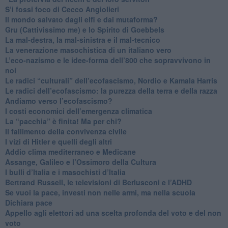
S’i fossi foco di Cecco Angiolieri
​Il mondo salvato dagli elfi e dai mutaforma?
Gru (Cattivissimo me) e lo Spirito di Goebbels
​La mal-destra, la mal-sinistra e il mal-tecnico
​La venerazione masochistica di un italiano vero
​L’eco-nazismo e le idee-forma dell’800 che sopravvivono in
noi
​Le radici “culturali” dell’ecofascismo, Nordio e Kamala Harris
Le radici dell’ecofascismo: la purezza della terra e della razza
Andiamo verso l’ecofascismo?
I costi economici dell’emergenza climatica
​La “pacchia” è finita! Ma per chi?
​Il fallimento della convivenza civile
​I vizi di Hitler e quelli degli altri
Addio clima mediterraneo e Medicane
​Assange, Galileo e l’Ossimoro della Cultura
​I bulli d’Italia e i masochisti d’Italia
​Bertrand Russell, le televisioni di Berlusconi e l’ADHD
​Se vuoi la pace, investi non nelle armi, ma nella scuola
​Dichiara pace
​Appello agli elettori ad una scelta profonda del voto e del non
voto