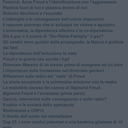
​Ferenczi, Anna Freud e l’identificazione con l’aggresssore
Plastica fuori di noi e plastica dentro di noi
​Roberto Vecchioni e l’ecocidio
​L’imbroglio e le conseguenze dell’uranio impoverito
​Il rapporto perverso che si sviluppa tra vittima e aguzzino
L’erotomania, la dipendenza affettiva e la co-dipendenza
​Dio è gay o il potere di “Dio-Patria-Famiglia” è gay?
​Gli uomini sono guidati dalla propaganda, la Natura è guidata
dai fatti
La dipendenza dall’istituzione fa male
​Freud e la guerra che uccide i figli
​Diventare Maestro di se stesso prima di insegnare ad un altro
L’importanza della formazione nel diventare genitori
Riflessioni sulle radici del “male” di Freud
​La storia ancestrale e la primissima relazione con la madre
​La resistibile ascesa del cancro di Sigmund Freud
Sigmund Freud e l’eutanasia (prima parte)
Cancro: intervenire sulle conseguenze o sulle radici?
​Il calcio e la società dello spettacolo
Biodiversità e COP15
​Il ritardo dell’uomo nel mentalizzare
​Cop 27, i nove confini planetari e una bambina ghanese di 10
anni