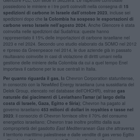
possiedono le miniere e i tre porti coinvolti nella consegna di
15
spedizioni di carbone in Israele dall’ottobre 2023
, incluse sei
spedizioni dopo che
la Colombia ha sospeso le esportazioni di
carbone verso Israele nell’agosto 2024
.
Anche Glencore è stata
coinvolta nelle spedizioni dal Sudafrica: queste hanno
rappresentato il 15% delle importazioni di carbone israeliane nel
2023 e nel 2024. Secondo uno studio elaborato da SOMO nel 2012
e ripreso da Greenpeace nel 2014, le due aziende già in passato
risultavano coinvolte in casi di violazione di diritti umani nella
gestione delle miniere della Colombia da cui a quel tempo Enel
importava il carbone per le sue centrali in Italia.
Per quanto riguarda il gas, l
a Chevron Corporation statunitense,
in consorzio con la NewMed Energy israeliana (una sussidiaria del
Delek Group, elencato nel database dell’OHCHR), estrae
gas
naturale dai giacimenti di Leviathan
e
Tamar (al largo della
costa di Israele, Gaza, Egitto e Siria)
; Chevron ha pagato al
governo israeliano
453 milioni di dollari in royalties e tasse nel
2023
; il consorzio di Chevron fornisce oltre il 70% del consumo
energetico israeliano; Chevron trae inoltre profitto dalla sua
comproprietà del gasdotto
East Mediterranean Gas
che attraversa
il territorio marittimo palestinese e dalle vendite di gas verso Egitto