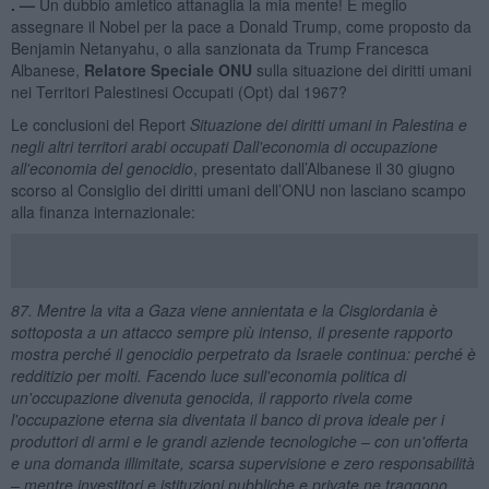
. —
Un dubbio amletico attanaglia la mia mente! È meglio
assegnare il Nobel per la pace a Donald Trump, come proposto da
Benjamin Netanyahu, o alla sanzionata da Trump Francesca
Albanese,
Relatore Speciale ONU
sulla situazione dei diritti umani
nei Territori Palestinesi Occupati (Opt) dal 1967?
Le conclusioni del Report
Situazione dei diritti umani in Palestina e
negli altri territori arabi occupati Dall'economia di occupazione
all'economia del genocidio
, presentato dall’Albanese il 30 giugno
scorso al Consiglio dei diritti umani dell’ONU non lasciano scampo
alla finanza internazionale:
87. Mentre la vita a Gaza viene annientata e la Cisgiordania è
sottoposta a un attacco sempre più intenso, il presente rapporto
mostra perché il genocidio perpetrato da Israele continua: perché è
redditizio per molti. Facendo luce sull'economia politica di
un'occupazione divenuta genocida, il rapporto rivela come
l'occupazione eterna sia diventata il banco di prova ideale per i
produttori di armi e le grandi aziende tecnologiche – con un'offerta
e una domanda illimitate, scarsa supervisione e zero responsabilità
– mentre investitori e istituzioni pubbliche e private ne traggono