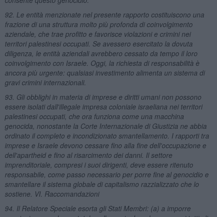
92. Le entità menzionate nel presente rapporto costituiscono una
frazione di una struttura molto più profonda di coinvolgimento
aziendale, che trae profitto e favorisce violazioni e crimini nei
territori palestinesi occupati. Se avessero esercitato la dovuta
diligenza, le entità aziendali avrebbero cessato da tempo il loro
coinvolgimento con Israele. Oggi, la richiesta di responsabilità è
ancora più urgente: qualsiasi investimento alimenta un sistema di
gravi crimini internazionali.
93. Gli obblighi in materia di imprese e diritti umani non possono
essere isolati dall'illegale impresa coloniale israeliana nei territori
palestinesi occupati, che ora funziona come una macchina
genocida, nonostante la Corte Internazionale di Giustizia ne abbia
ordinato il completo e incondizionato smantellamento. I rapporti tra
imprese e Israele devono cessare fino alla fine dell'occupazione e
dell'apartheid e fino al risarcimento dei danni. Il settore
imprenditoriale, compresi i suoi dirigenti, deve essere ritenuto
responsabile, come passo necessario per porre fine al genocidio e
smantellare il sistema globale di capitalismo razzializzato che lo
sostiene. VI. Raccomandazioni
94. Il Relatore Speciale esorta gli Stati Membri: (a) a imporre