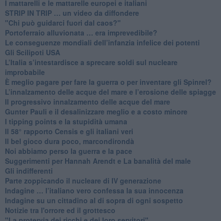
​I mattarelli e le mattarelle europei e italiani
​STRIP IN TRIP … un video da diffondere
"Chi può guidarci fuori dal caos?"
​Portoferraio alluvionata … era imprevedibile?
Le conseguenze mondiali dell’infanzia infelice dei potenti
​Gli Scilipoti USA
L’Italia s’intestardisce a sprecare soldi sul nucleare
improbabile
È meglio pagare per fare la guerra o per inventare gli Spinrel?
​L’innalzamento delle acque del mare e l’erosione delle spiagge
​Il progressivo innalzamento delle acque del mare
​Gunter Pauli e il desalinizzare meglio e a costo minore
I tipping points e la stupidità umana
​Il 58° rapporto Censis e gli italiani veri
​Il bel gioco dura poco, marcondirondà
Noi abbiamo perso la guerra e la pace
Suggerimenti per Hannah Arendt e La banalità del male
​Gli indifferenti
Parte zoppicando il nucleare di IV generazione
​Indagine … l’italiano vero confessa la sua innocenza
Indagine su un cittadino al di sopra di ogni sospetto
Notizie tra l'orrore ed il grottesco
"La protervia dei ricchi e dei loro servitori"