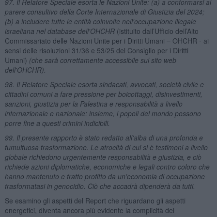
97. Il Relatore Speciale esorta le Nazioni Unite: (a) a conformarsi al
parere consultivo della Corte Internazionale di Giustizia del 2024;
(b) a includere tutte le entità coinvolte nell'occupazione illegale
israeliana nel database dell'OHCHR
(istituito dall’Ufficio dell’Alto
Commissariato delle Nazioni Unite per i Diritti Umani – OHCHR - ai
sensi delle risoluzioni 31/36 e 53/25 del Consiglio per i Diritti
Umani)
(che sarà correttamente accessibile sul sito web
dell'OHCHR).
98. Il Relatore Speciale esorta sindacati, avvocati, società civile e
cittadini comuni a fare pressione per boicottaggi, disinvestimenti,
sanzioni, giustizia per la Palestina e responsabilità a livello
internazionale e nazionale; insieme, i popoli del mondo possono
porre fine a questi crimini indicibili.
99. Il presente rapporto è stato redatto all'alba di una profonda e
tumultuosa trasformazione. Le atrocità di cui si è testimoni a livello
globale richiedono urgentemente responsabilità e giustizia, e ciò
richiede azioni diplomatiche, economiche e legali contro coloro che
hanno mantenuto e tratto profitto da un'economia di occupazione
trasformatasi in genocidio. Ciò che accadrà dipenderà da tutti.
Se esamino gli aspetti del Report che riguardano gli aspetti
energetici, diventa ancora più evidente la complicità del