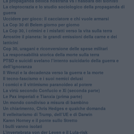
​La propaganda bellica nostrana vs l’hasbarà dei sionisti
​La cleptocrazia e lo studio sociologico della propaganda di
guerra
​Uccidere per gioco: il cacciatore e chi vuole armarsi
​La Cop 30 di Belem giorno per giorno
La Cop 30, i crimini e i misfatti verso la vita sulla terra
Arrostire il pianeta: le grandi emissioni della carne e dei
latticini
​Cop 30, uragani e riconversione delle spese militari
La responsabilità storica della morte sulla terra
PTSD e suicidi svelano l’intento suicidario della guerra e
dell’ignoranza
Il Wenzi e la decadenza verso la guerra e la morte
​Il tecno-fascismo e i suoi nemici delusi
​I comici e il vittimismo paranoideo al potere
​La virtù secondo Confucio e Xi (seconda parte)
Le Pax imperiali e Tianxia (prima parte)
Un mondo condiviso a misura di bambino
​Un chiarimento, Chris Hedges e qualche domanda
Il velleitarismo di Trump, dell’UE e di Darwin
​Karen Horney e il ponte sullo Stretto
​I bulli vanno isolati
L’invertebrata von der Leyen e il Lula-risk