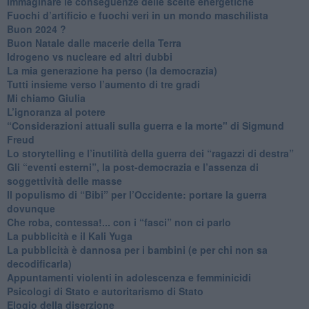
Immaginare le conseguenze delle scelte energetiche
​Fuochi d’artificio e fuochi veri in un mondo maschilista
Buon 2024 ?
​Buon Natale dalle macerie della Terra
​Idrogeno vs nucleare ed altri dubbi
​La mia generazione ha perso (la democrazia)
​Tutti insieme verso l’aumento di tre gradi
Mi chiamo Giulia
L’ignoranza al potere
​“Considerazioni attuali sulla guerra e la morte" di Sigmund
Freud
​Lo storytelling e l’inutilità della guerra dei “ragazzi di destra”
​Gli “eventi esterni”, la post-democrazia e l’assenza di
soggettività delle masse
​Il populismo di “Bibi” per l’Occidente: portare la guerra
dovunque
​Che roba, contessa!... con i “fasci” non ci parlo
La pubblicità e il Kali Yuga
​La pubblicità è dannosa per i bambini (e per chi non sa
decodificarla)
​Appuntamenti violenti in adolescenza e femminicidi
​Psicologi di Stato e autoritarismo di Stato
Elogio della diserzione