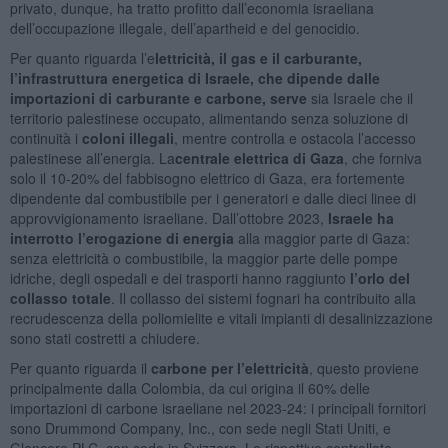
privato, dunque, ha tratto profitto dall’economia israeliana
dell’occupazione illegale, dell’apartheid e del genocidio.
Per quanto riguarda l’e
lettricità, il gas e il carburante,
l’infrastruttura energetica di Israele, che dipende dalle
importazioni di carburante e carbone, serve
sia Israele che il
territorio palestinese occupato, alimentando senza soluzione di
continuità i
coloni illegali
, mentre controlla e ostacola l’accesso
palestinese all’energia. La
centrale elettrica di Gaza
, che forniva
solo il 10-20% del fabbisogno elettrico di Gaza, era fortemente
dipendente dal combustibile per i generatori e dalle dieci linee di
approvvigionamento israeliane. Dall’ottobre 2023,
Israele ha
interrotto l’erogazione di energia
alla maggior parte di Gaza:
senza elettricità o combustibile, la maggior parte delle pompe
idriche, degli ospedali e dei trasporti hanno raggiunto
l’orlo del
collasso totale
. Il collasso dei sistemi fognari ha contribuito alla
recrudescenza della poliomielite e vitali impianti di desalinizzazione
sono stati costretti a chiudere.
Per quanto riguarda il
carbone per l’elettricità
, questo proviene
principalmente dalla Colombia, da cui origina il 60% delle
importazioni di carbone israeliane nel 2023-24: i principali fornitori
sono Drummond Company, Inc., con sede negli Stati Uniti, e
Glencore PLC, con sede in Svizzera. Le rispettive controllate