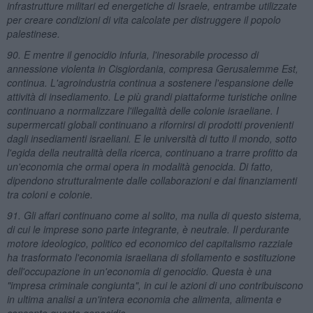
infrastrutture militari ed energetiche di Israele, entrambe utilizzate
per creare condizioni di vita calcolate per distruggere il popolo
palestinese.
90. E mentre il genocidio infuria, l'inesorabile processo di
annessione violenta in Cisgiordania, compresa Gerusalemme Est,
continua. L'agroindustria continua a sostenere l'espansione delle
attività di insediamento. Le più grandi piattaforme turistiche online
continuano a normalizzare l'illegalità delle colonie israeliane. I
supermercati globali continuano a rifornirsi di prodotti provenienti
dagli insediamenti israeliani. E le università di tutto il mondo, sotto
l'egida della neutralità della ricerca, continuano a trarre profitto da
un'economia che ormai opera in modalità genocida. Di fatto,
dipendono strutturalmente dalle collaborazioni e dai finanziamenti
tra coloni e colonie.
91. Gli affari continuano come al solito, ma nulla di questo sistema,
di cui le imprese sono parte integrante, è neutrale. Il perdurante
motore ideologico, politico ed economico del capitalismo razziale
ha trasformato l'economia israeliana di sfollamento e sostituzione
dell'occupazione in un'economia di genocidio. Questa è una
"impresa criminale congiunta", in cui le azioni di uno contribuiscono
in ultima analisi a un'intera economia che alimenta, alimenta e
consente questo genocidio.