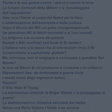
Trump e le sue guerre contro i deboli e contro la terra
​Le furbate elettorali della Meloni e la testardaggine
dell’opposizione
​Date loro l’Oscar al posto del Nobel per la Pace
L'umanizzazione dell'economia e della politica
​Dopo il diluvio dei NO: un patto intergenerazionale
​Un grandioso NO ai falchi teocratici e ai loro vassalli
La religione è la cocaina dei potenti
Donald e Bibi confinati nell’isola di St James?
L’italiano vero e la paura che al referendum vinca il No
​Complottismo o capitalismo globale?
​Ma, contessa, non si vergogna a continuare a guardare San
Scemo?
​Io non mi fiderei di chi promuove o consuma i riti collettivi
Esportazioni Usa: da democrazia a guerra civile
​I vestiti nuovi degli imperatori baltici
​Pupazzi!
​Il Wild West di Trump
​La depressione infantile di Roger Waters e la propaganda di
guerra"
​La disinformazione climatica veicolata dai media
Senza una Retta Visione l’Uomo è un automa