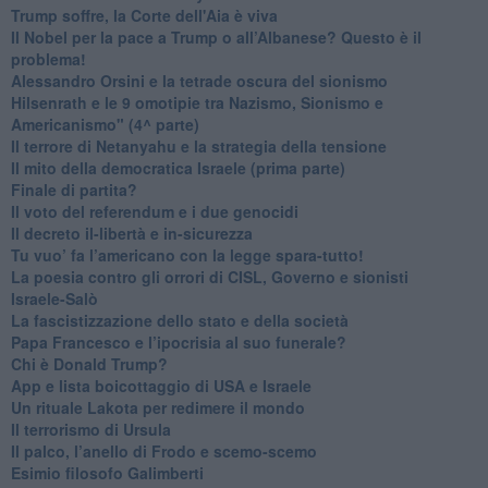
Trump soffre, la Corte dell'Aia è viva
​Il Nobel per la pace a Trump o all’Albanese? Questo è il
problema!
​Alessandro Orsini e la tetrade oscura del sionismo
​Hilsenrath e le 9 omotipie tra Nazismo, Sionismo e
Americanismo" (4^ parte)
​Il terrore di Netanyahu e la strategia della tensione
Il mito della democratica Israele (prima parte)
​Finale di partita?
​Il voto del referendum e i due genocidi
Il decreto il-libertà e in-sicurezza
Tu vuo’ fa l’americano con la legge spara-tutto!
La poesia contro gli orrori di CISL, Governo e sionisti
Israele-Salò
​La fascistizzazione dello stato e della società
Papa Francesco e l’ipocrisia al suo funerale?
​Chi è Donald Trump?
App e lista boicottaggio di USA e Israele
​Un rituale Lakota per redimere il mondo
Il terrorismo di Ursula
​Il palco, l’anello di Frodo e scemo-scemo
Esimio filosofo Galimberti