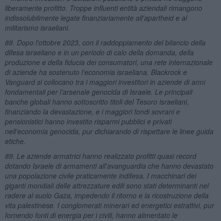
liberamente profitto. Troppe influenti entità aziendali rimangono
indissolubilmente legate finanziariamente all'apartheid e al
militarismo israeliani.
88. Dopo l'ottobre 2023, con il raddoppiamento del bilancio della
difesa israeliano e in un periodo di calo della domanda, della
produzione e della fiducia dei consumatori, una rete internazionale
di aziende ha sostenuto l'economia israeliana. Blackrock e
Vanguard si collocano tra i maggiori investitori in aziende di armi
fondamentali per l'arsenale genocida di Israele. Le principali
banche globali hanno sottoscritto titoli del Tesoro israeliani,
finanziando la devastazione, e i maggiori fondi sovrani e
pensionistici hanno investito risparmi pubblici e privati
nell'economia genocida, pur dichiarando di rispettare le linee guida
etiche.
89. Le aziende armatrici hanno realizzato profitti quasi record
dotando Israele di armamenti all'avanguardia che hanno devastato
una popolazione civile praticamente indifesa. I macchinari dei
giganti mondiali delle attrezzature edili sono stati determinanti nel
radere al suolo Gaza, impedendo il ritorno e la ricostruzione della
vita palestinese. I conglomerati minerari ed energetici estrattivi, pur
fornendo fonti di energia per i civili, hanno alimentato le