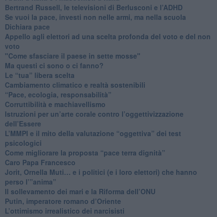
​Bertrand Russell, le televisioni di Berlusconi e l’ADHD
​Se vuoi la pace, investi non nelle armi, ma nella scuola
​Dichiara pace
​Appello agli elettori ad una scelta profonda del voto e del non
voto
"Come sfasciare il paese in sette mosse"
​Ma questi ci sono o ci fanno?
​Le “tua” libera scelta
Cambiamento climatico e realtà sostenibili
“Pace, ecologia, responsabilità”
​Corruttibilità e machiavellismo
Istruzioni per un’arte corale contro l’oggettivizzazione
dell’Essere
​L’MMPI e il mito della valutazione “oggettiva” dei test
psicologici
Come migliorare la proposta “pace terra dignità”
Caro Papa Francesco
​Jorit, Ornella Muti… e i politici (e i loro elettori) che hanno
perso l’”anima”
​Il sollevamento dei mari e la Riforma dell’ONU
Putin, imperatore romano d’Oriente
​L’ottimismo irrealistico dei narcisisti