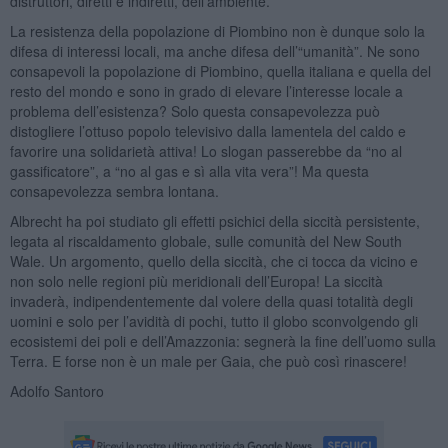
distruttori, diretti e indiretti, dell’ambiente.
La resistenza della popolazione di Piombino non è dunque solo la
difesa di interessi locali, ma anche difesa dell’“umanità”. Ne sono
consapevoli la popolazione di Piombino, quella italiana e quella del
resto del mondo e sono in grado di elevare l’interesse locale a
problema dell’esistenza? Solo questa consapevolezza può
distogliere l’ottuso popolo televisivo dalla lamentela del caldo e
favorire una solidarietà attiva! Lo slogan passerebbe da “no al
gassificatore”, a “no al gas e sì alla vita vera”! Ma questa
consapevolezza sembra lontana.
Albrecht ha poi studiato gli effetti psichici della siccità persistente,
legata al riscaldamento globale, sulle comunità del New South
Wale. Un argomento, quello della siccità, che ci tocca da vicino e
non solo nelle regioni più meridionali dell’Europa! La siccità
invaderà, indipendentemente dal volere della quasi totalità degli
uomini e solo per l’avidità di pochi, tutto il globo sconvolgendo gli
ecosistemi dei poli e dell’Amazzonia: segnerà la fine dell’uomo sulla
Terra. E forse non è un male per Gaia, che può così rinascere!
Adolfo Santoro