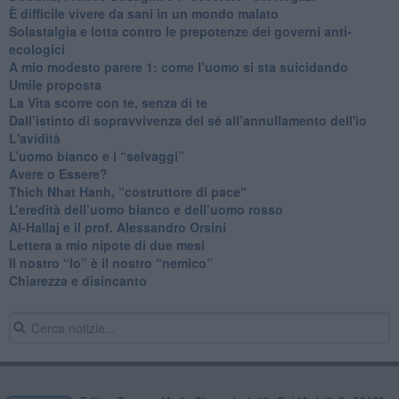
​È difficile vivere da sani in un mondo malato
Solastalgia e lotta contro le prepotenze dei governi anti-
ecologici
​A mio modesto parere 1: come l’uomo si sta suicidando
​Umile proposta
​La Vita scorre con te, senza di te
​Dall’istinto di sopravvivenza del sé all’annullamento dell'io
L'avidità
​L’uomo bianco e i “selvaggi”
​Avere o Essere?
​Thich Nhat Hanh, “costruttore di pace“
​L’eredità dell’uomo bianco e dell’uomo rosso
Al-Hallaj e il prof. Alessandro Orsini
​Lettera a mio nipote di due mesi
​Il nostro “Io” è il nostro “nemico”
​Chiarezza e disincanto