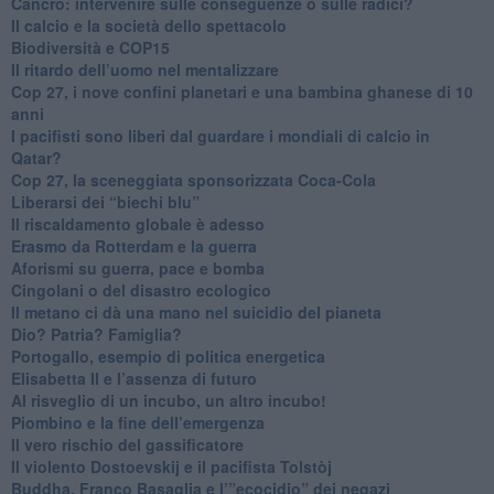
Cancro: intervenire sulle conseguenze o sulle radici?
​Il calcio e la società dello spettacolo
Biodiversità e COP15
​Il ritardo dell’uomo nel mentalizzare
​Cop 27, i nove confini planetari e una bambina ghanese di 10
anni
​I pacifisti sono liberi dal guardare i mondiali di calcio in
Qatar?
​Cop 27, la sceneggiata sponsorizzata Coca-Cola
​Liberarsi dei “biechi blu”
Il riscaldamento globale è adesso
​Erasmo da Rotterdam e la guerra
​Aforismi su guerra, pace e bomba
Cingolani o del disastro ecologico
​Il metano ci dà una mano nel suicidio del pianeta
​Dio? Patria? Famiglia?
Portogallo, esempio di politica energetica
​Elisabetta II e l’assenza di futuro
Al risveglio di un incubo, un altro incubo!
​Piombino e la fine dell’emergenza
​Il vero rischio del gassificatore
​Il violento Dostoevskij e il pacifista Tolstòj
​Buddha, Franco Basaglia e l’”ecocidio” dei negazi