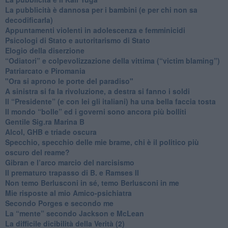
​La pubblicità è dannosa per i bambini (e per chi non sa
decodificarla)
​Appuntamenti violenti in adolescenza e femminicidi
​Psicologi di Stato e autoritarismo di Stato
Elogio della diserzione
“Odiatori” e colpevolizzazione della vittima (“victim blaming”)
​Patriarcato e Piromania
"Ora si aprono le porte del paradiso"
​A sinistra si fa la rivoluzione, a destra si fanno i soldi
​Il “Presidente” (e con lei gli italiani) ha una bella faccia tosta
​Il mondo “bolle” ed i governi sono ancora più bolliti
​Gentile Sig.ra Marina B
​Alcol, GHB e triade oscura
​Specchio, specchio delle mie brame, chi è il politico più
oscuro del reame?
​Gibran e l’arco marcio del narcisismo
​Il prematuro trapasso di B. e Ramses II
​Non temo Berlusconi in sé, temo Berlusconi in me
​Mie risposte al mio Amico-psichiatra
​Secondo Porges e secondo me
​La “mente” secondo Jackson e McLean
La difficile dicibilità della Verità (2)