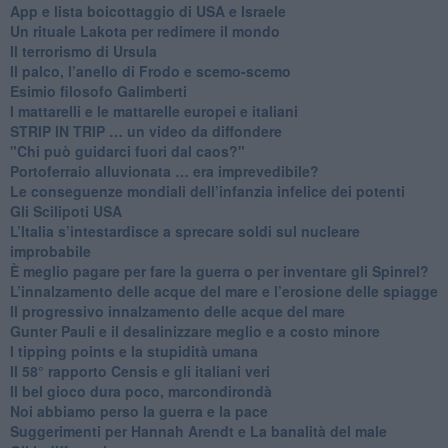
App e lista boicottaggio di USA e Israele
​Un rituale Lakota per redimere il mondo
Il terrorismo di Ursula
​Il palco, l’anello di Frodo e scemo-scemo
Esimio filosofo Galimberti
​I mattarelli e le mattarelle europei e italiani
​STRIP IN TRIP … un video da diffondere
"Chi può guidarci fuori dal caos?"
​Portoferraio alluvionata … era imprevedibile?
Le conseguenze mondiali dell’infanzia infelice dei potenti
​Gli Scilipoti USA
L’Italia s’intestardisce a sprecare soldi sul nucleare
improbabile
È meglio pagare per fare la guerra o per inventare gli Spinrel?
​L’innalzamento delle acque del mare e l’erosione delle spiagge
​Il progressivo innalzamento delle acque del mare
​Gunter Pauli e il desalinizzare meglio e a costo minore
I tipping points e la stupidità umana
​Il 58° rapporto Censis e gli italiani veri
​Il bel gioco dura poco, marcondirondà
Noi abbiamo perso la guerra e la pace
Suggerimenti per Hannah Arendt e La banalità del male