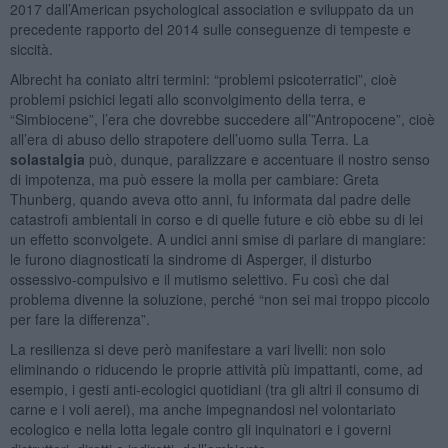
2017 dall’American psychological association e sviluppato da un
precedente rapporto del 2014 sulle conseguenze di tempeste e
siccità.
Albrecht ha coniato altri termini: “problemi psicoterratici”, cioè
problemi psichici legati allo sconvolgimento della terra, e
“Simbiocene”, l’era che dovrebbe succedere all’”Antropocene”, cioè
all’era di abuso dello strapotere dell’uomo sulla Terra. La
solastalgia
può, dunque, paralizzare e accentuare il nostro senso
di impotenza, ma può essere la molla per cambiare: Greta
Thunberg, quando aveva otto anni, fu informata dal padre delle
catastrofi ambientali in corso e di quelle future e ciò ebbe su di lei
un effetto sconvolgete. A undici anni smise di parlare di mangiare:
le furono diagnosticati la sindrome di Asperger, il disturbo
ossessivo-compulsivo e il mutismo selettivo. Fu così che dal
problema divenne la soluzione, perché “non sei mai troppo piccolo
per fare la differenza”.
La resilienza si deve però manifestare a vari livelli: non solo
eliminando o riducendo le proprie attività più impattanti, come, ad
esempio, i gesti anti-ecologici quotidiani (tra gli altri il consumo di
carne e i voli aerei), ma anche impegnandosi nel volontariato
ecologico e nella lotta legale contro gli inquinatori e i governi