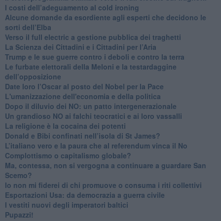
​I costi dell’adeguamento al cold ironing
Alcune domande da esordiente agli esperti che decidono le
sorti dell’Elba
Verso il full electric a gestione pubblica dei traghetti​
​La Scienza dei Cittadini e i Cittadini per l’Aria
Trump e le sue guerre contro i deboli e contro la terra
​Le furbate elettorali della Meloni e la testardaggine
dell’opposizione
​Date loro l’Oscar al posto del Nobel per la Pace
L'umanizzazione dell'economia e della politica
​Dopo il diluvio dei NO: un patto intergenerazionale
​Un grandioso NO ai falchi teocratici e ai loro vassalli
La religione è la cocaina dei potenti
Donald e Bibi confinati nell’isola di St James?
L’italiano vero e la paura che al referendum vinca il No
​Complottismo o capitalismo globale?
​Ma, contessa, non si vergogna a continuare a guardare San
Scemo?
​Io non mi fiderei di chi promuove o consuma i riti collettivi
Esportazioni Usa: da democrazia a guerra civile
​I vestiti nuovi degli imperatori baltici
​Pupazzi!