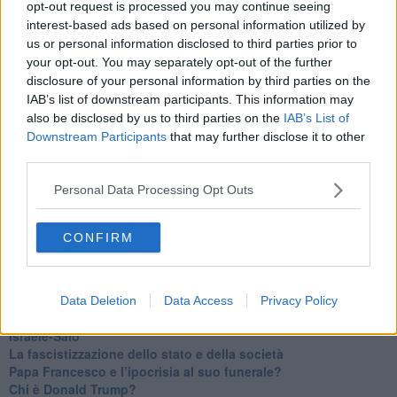
opt-out request is processed you may continue seeing
​Un chiarimento, Chris Hedges e qualche domanda
interest-based ads based on personal information utilized by
Il velleitarismo di Trump, dell’UE e di Darwin
us or personal information disclosed to third parties prior to
​Karen Horney e il ponte sullo Stretto
your opt-out. You may separately opt-out of the further
​I bulli vanno isolati
disclosure of your personal information by third parties on the
L’invertebrata von der Leyen e il Lula-risk
IAB’s list of downstream participants. This information may
Trump soffre, la Corte dell'Aia è viva
also be disclosed by us to third parties on the
IAB’s List of
​Il Nobel per la pace a Trump o all’Albanese? Questo è il
Downstream Participants
that may further disclose it to other
problema!
third parties.
​Alessandro Orsini e la tetrade oscura del sionismo
​Hilsenrath e le 9 omotipie tra Nazismo, Sionismo e
Personal Data Processing Opt Outs
Americanismo" (4^ parte)
​Il terrore di Netanyahu e la strategia della tensione
Il mito della democratica Israele (prima parte)
CONFIRM
​Finale di partita?
​Il voto del referendum e i due genocidi
Il decreto il-libertà e in-sicurezza
Tu vuo’ fa l’americano con la legge spara-tutto!
Data Deletion
Data Access
Privacy Policy
La poesia contro gli orrori di CISL, Governo e sionisti
Israele-Salò
​La fascistizzazione dello stato e della società
Papa Francesco e l’ipocrisia al suo funerale?
​Chi è Donald Trump?