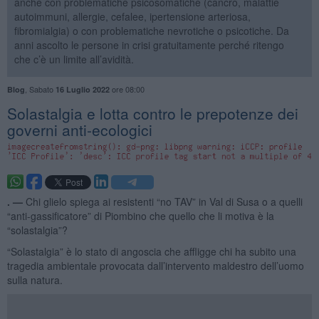
anche con problematiche psicosomatiche (cancro, malattie
autoimmuni, allergie, cefalee, ipertensione arteriosa,
fibromialgia) o con problematiche nevrotiche o psicotiche. Da
anni ascolto le persone in crisi gratuitamente perché ritengo
che c’è un limite all’avidità.
,
Sabato
ore 08:00
Blog
16 Luglio 2022
Solastalgia e lotta contro le prepotenze dei
governi anti-ecologici
. —
Chi glielo spiega ai resistenti “no TAV” in Val di Susa o a quelli
“anti-gassificatore” di Piombino che quello che li motiva è la
“solastalgia”?
“Solastalgia” è lo stato di angoscia che affligge chi ha subito una
tragedia ambientale provocata dall’intervento maldestro dell’uomo
sulla natura.