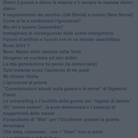
​Dietro il potere e dietro la miseria c’è sempre la mamma dietro-
dietro
Il negazionismo da vecchio (Old Denial) a nuovo (New Denial)
Come si fa a combattere l'ignoranza?
Ma chi è questo Cassandra?
Immaginare le conseguenze delle scelte energetiche
​Fuochi d’artificio e fuochi veri in un mondo maschilista
Buon 2024 ?
​Buon Natale dalle macerie della Terra
​Idrogeno vs nucleare ed altri dubbi
​La mia generazione ha perso (la democrazia)
​Tutti insieme verso l’aumento di tre gradi
Mi chiamo Giulia
L’ignoranza al potere
​“Considerazioni attuali sulla guerra e la morte" di Sigmund
Freud
​Lo storytelling e l’inutilità della guerra dei “ragazzi di destra”
​Gli “eventi esterni”, la post-democrazia e l’assenza di
soggettività delle masse
​Il populismo di “Bibi” per l’Occidente: portare la guerra
dovunque
​Che roba, contessa!... con i “fasci” non ci parlo
La pubblicità e il Kali Yuga