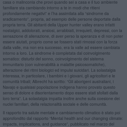
casa o malinconia che provi quando sei a casa e il tuo ambiente
familiare sta cambiando intorno a te in modi che ritieni
profondamente negativi” e l’ha assimilata alla “sindrome da
sradicamento”, propria, ad esempio delle persone deportate dalla
propria terra. Gli abitanti della Upper hunter valley erano infatti
nostalgici, addolorati, ansiosi, arrabbiati, irrequieti, depressi, con la
sensazione di alienazione, di aver perso la speranza e di non poter
essere aiutati, proprio come se fossero stati rimossi con la forza
dalla valle, ma non era successo, era la valle ad essere cambiata
intorno a loro. La sindrome è completata dal coinvolgimento
somatico: disturbi del sonno, coinvolgimento del sistema
immunitario (con vulnerabilità a malattie psicosomatiche),
alterazione dei ritmi biologici ed impulsi suicidari. La solastalgia
interessa, in particolare, i bambini e i giovani, gli agricoltori e le
comunità tribali; Albrecht ha scritto: “Gli aborigeni australiani, i
Navajo e qualsiasi popolazione indigena hanno provato questo
senso di dolore e disorientamento dopo essere stati sfollati dalla
loro terra”. La solastalgia impatta inoltre anche sulla coesione dei
nuclei familiari, della relazionalità sociale e delle comunità.
Il rapporto tra salute mentale e cambiamento climatico è stato poi
approfondito dal rapporto “Mental health and our changing climate:
impacts, implications, and guidance”, pubblicato nel marzo del