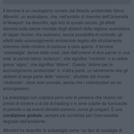
Il termine è un neologismo coniato dal filosofo ambientale Glenn
Albrecht, un australiano, che, nell’ambito di ricerche dell’Università
di Newport, ha descritto, agli inizi di questo secolo, gli effetti
dannosi sulla salute mentale degli abitanti della regione australiana
di Upper Hunter, che subivano, senza possibilità di controllo, gli
effetti dello sconvolgimento ambientale legato allo sfruttamento
intensivo delle miniere di carbone a cielo aperto. Il termine
“solastalgia” deriva dalla crasi, cioè dall’unione di due parole in una
sola: la parola latina “
solarium”, che significa
“conforto” e la radice
greca “
algos”, che significa
“dolore”. Questo “dolore per lo
sconvolgimento ambientale” è, d’altra parte, un sentimento che gli
abitanti di larga parte delle “colonie”, sfruttate dal mondo
“civilizzato”, deve aver provato, senza che i colonizzatori se ne
accorgessero.
La solastalgia non colpisce però solo le persone che vivono nei
pressi di miniere o di siti di fracking o in aree colpite da fuoriuscite
di petrolio o da eventi climatici estremi, come gli uragani. È una
condizione globale
, sempre più condivisa per l’inarrestabile
degrado dell’ambiente.
Albrecht ha descritto la solastalgia come “un tipo di nostalgia di