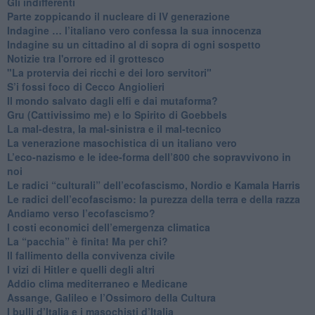
​Gli indifferenti
Parte zoppicando il nucleare di IV generazione
​Indagine … l’italiano vero confessa la sua innocenza
Indagine su un cittadino al di sopra di ogni sospetto
Notizie tra l'orrore ed il grottesco
"La protervia dei ricchi e dei loro servitori"
S’i fossi foco di Cecco Angiolieri
​Il mondo salvato dagli elfi e dai mutaforma?
Gru (Cattivissimo me) e lo Spirito di Goebbels
​La mal-destra, la mal-sinistra e il mal-tecnico
​La venerazione masochistica di un italiano vero
​L’eco-nazismo e le idee-forma dell’800 che sopravvivono in
noi
​Le radici “culturali” dell’ecofascismo, Nordio e Kamala Harris
Le radici dell’ecofascismo: la purezza della terra e della razza
Andiamo verso l’ecofascismo?
I costi economici dell’emergenza climatica
​La “pacchia” è finita! Ma per chi?
​Il fallimento della convivenza civile
​I vizi di Hitler e quelli degli altri
Addio clima mediterraneo e Medicane
​Assange, Galileo e l’Ossimoro della Cultura
​I bulli d’Italia e i masochisti d’Italia