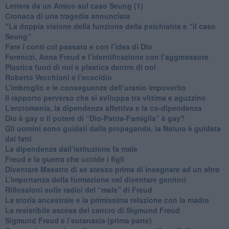
​Lettera da un Amico sul caso Seung (1)
​Cronaca di una tragedia annunciata
"​La doppia visione della funzione della psichiatria e “il caso
Seung”
​Fare i conti col passato e con l’idea di Dio
​Ferenczi, Anna Freud e l’identificazione con l’aggresssore
Plastica fuori di noi e plastica dentro di noi
​Roberto Vecchioni e l’ecocidio
​L’imbroglio e le conseguenze dell’uranio impoverito
​Il rapporto perverso che si sviluppa tra vittima e aguzzino
L’erotomania, la dipendenza affettiva e la co-dipendenza
​Dio è gay o il potere di “Dio-Patria-Famiglia” è gay?
​Gli uomini sono guidati dalla propaganda, la Natura è guidata
dai fatti
La dipendenza dall’istituzione fa male
​Freud e la guerra che uccide i figli
​Diventare Maestro di se stesso prima di insegnare ad un altro
L’importanza della formazione nel diventare genitori
Riflessioni sulle radici del “male” di Freud
​La storia ancestrale e la primissima relazione con la madre
​La resistibile ascesa del cancro di Sigmund Freud
Sigmund Freud e l’eutanasia (prima parte)