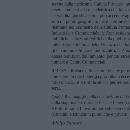
servita dalla medesima Cabina Primaria: tu
essere connessi alla rete elettrica che fa c
ha validità giuridica e non può accedere a
solo un punto geografico, ma il confine ele
rientrano nel perimetro della Cabina Primar
Industriale e Commerciale, le Aree residenzi
pubbliche istituzioni (edifici della pubblic
militari (tra cui l’area della Finanza, che ha
(il cui ampio edificio è inutilizzato), la Z
essere bonificati dall’amianto, per cui sare
numerosi Centri Commerciali.
Il BESS è il sistema di accumulo, che perm
immettere in rete l’energia prodotta in ecce
fotovoltaico), il BESS la stocca per renderl
sera).
Qual è il vantaggio della costituzione dell
dalla stagionalità: durante l’estate l’energia
BESS, durante l’inverno potrebbe essere di
(Cittadini e Istituzioni pubbliche e private).
Adolfo Santoro