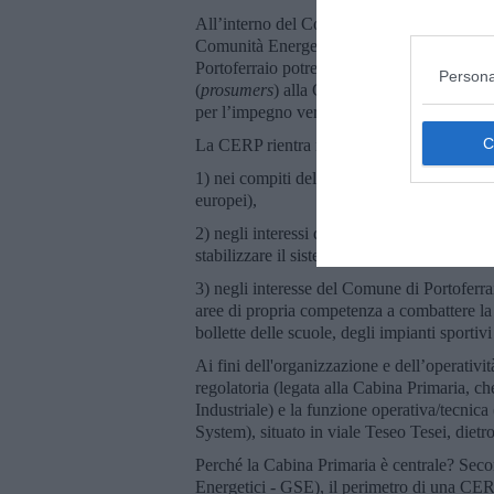
All’interno del Convegno si parlerà, più o m
Comunità Energetica Rinnovabile di Porto (C
Portoferraio potrebbero partecipare come c
Persona
(
prosumers
) alla CERP. All’interno del Co
per l’impegno verso la CERP: l’Autorità Por
La CERP rientra infatti
1) nei compiti dell’Autorità di Sistema Por
europei),
2) negli interessi di Terna che ha bisogno di 
stabilizzare il sistema,
3) negli interesse del Comune di Portoferra
aree di propria competenza a combattere la 
bollette delle scuole, degli impianti sportivi
Ai fini dell'organizzazione e dell’operativ
regolatoria (legata alla Cabina Primaria, che
Industriale) e la funzione operativa/tecnic
System), situato in viale Teseo Tesei, dietr
Perché la Cabina Primaria è centrale? Secon
Energetici - GSE), il perimetro di una CER