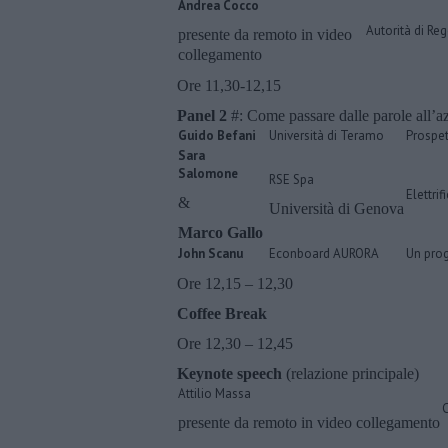
Andrea Cocco
Autorità di Re
presente da remoto in video
collegamento
Ore 11,30-12,15
Panel 2
#: Come passare dalle parole all’a
Guido Befani
Università di Teramo
Prospet
Sara
Salomone
RSE Spa
Elettrif
&
Università di Genova
Marco Gallo
John Scanu
Econboard AURORA
Un prog
Ore 12,15 – 12,30
Coffee Break
Ore 12,30 – 12,45
Keynote speech
(relazione principale)
Attilio Massa
presente da remoto in video collegamento