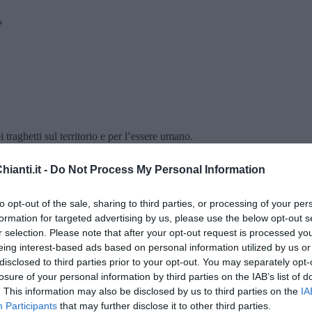
?
ei traghetti sul territorio e per l’essere umano.
fo Santoro
(Psichiatra e Psicoterapeuta)
ianti.it -
Do Not Process My Personal Information
L’ambiente nei porti in Italia. Risultati del progetto
ario del Lazio
SALPIAM.
 Portoferraio
Transizione marittima verde e salute pubblica
to opt-out of the sale, sharing to third parties, or processing of your per
formation for targeted advertising by us, please use the below opt-out s
cipelago
Il turismo sostenibile
r selection. Please note that after your opt-out request is processed y
eing interest-based ads based on personal information utilized by us or
disclosed to third parties prior to your opt-out. You may separately opt-
losure of your personal information by third parties on the IAB’s list of
. This information may also be disclosed by us to third parties on the
IA
omune di Piombino
Participants
that may further disclose it to other third parties.