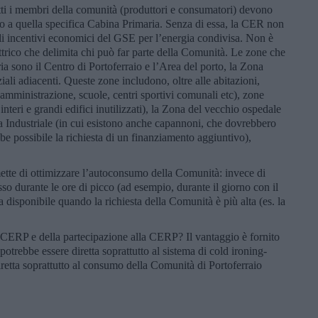
tti i membri della comunità (produttori e consumatori) devono
apo a quella specifica Cabina Primaria. Senza di essa, la CER non
gli incentivi economici del GSE per l’energia condivisa. Non è
ttrico che delimita chi può far parte della Comunità. Le zone che
ia sono il Centro di Portoferraio e l’Area del porto, la Zona
ali adiacenti. Queste zone includono, oltre alle abitazioni,
a amministrazione, scuole, centri sportivi comunali etc), zone
 interi e grandi edifici inutilizzati), la Zona del vecchio ospedale
ona Industriale (in cui esistono anche capannoni, che dovrebbero
bbe possibile la richiesta di un finanziamento aggiuntivo),
ette di ottimizzare l’autoconsumo della Comunità: invece di
sso durante le ore di picco (ad esempio, durante il giorno con il
a disponibile quando la richiesta della Comunità è più alta (es. la
a CERP e della partecipazione alla CERP? Il vantaggio è fornito
 potrebbe essere diretta soprattutto al sistema di cold ironing-
retta soprattutto al consumo della Comunità di Portoferraio