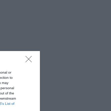
sonal or
ection to
ou may
 personal
out of the
 downstream
B’s List of