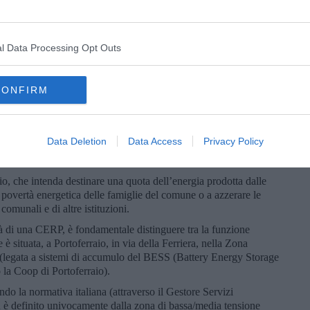
eno esplicitamente, della possibilità della costituzione di una
ERP). Nel caso sia realizzata questa possibilità i Cittadini di
onsumatori (
consumers
) o come produttori/consumatori
l Data Processing Opt Outs
nvegno sono co-presenti i soggetti che dovrebbero accordarsi
tuale, Terna e il Sindaco di Portoferraio.
CONFIRM
tuale (AdSP) per decarbonizzare i porti (e adempiere ai mandati
Data Deletion
Data Access
Privacy Policy
flessibilità e accumulo virtuale sulle reti insulari e costiere per
io, che intenda destinare una quota dell’energia prodotta dalle
povertà energetica delle famiglie del comune o a azzerare le
 comunali e di altre istituzioni.
ità di una CERP, è fondamentale distinguere tra la funzione
 è situata, a Portoferraio, in via della Ferriera, nella Zona
a (legata a sistemi di accumulo del BESS (Battery Energy Storage
o la Coop di Portoferraio).
do la normativa italiana (attraverso il Gestore Servizi
 è definito univocamente dalla zona di bassa/media tensione