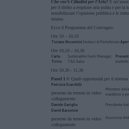
Che cos’è
Cittadini per l'Aria
?
È un’assoc
per il diritto a respirare aria pulita e per l
sensibilizzare l’opinione pubblica e le isti
umana.
Ecco il Programma del Convegno:
Ore 10 – 10,10
Tiziano Nocentini
Sindaco di Portoferraio
Apert
Ore 10,10 – 10,30
Carlo
Sustenaible Fuels Manager,
Presen
Tritto
T&E Italia
elettrifi
Ore 10,30 - 11,30
Panel 1
#: Quali opportunità per il sistema p
Patrizia Scarchilli
Ministero delle
presente da remoto in video
marittimo e pe
collegamento
Davide Gariglio
Presidente Aut
David Barontini
Assessore Amb
presente da remoto in video
collegamento