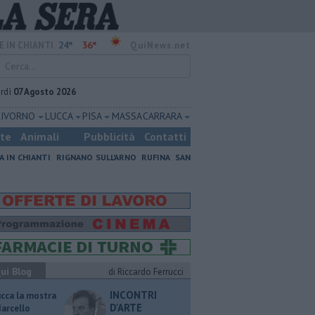
24°
36°
E IN CHIANTI
QuiNews.net
rdì
07 Agosto 2026
LIVORNO
LUCCA
PISA
MASSA CARRARA
ste
Animali
Pubblicità
Contatti
A IN CHIANTI
RIGNANO SULL'ARNO
RUFINA
SAN
ui Blog
di Riccardo Ferrucci
INCONTRI
ucca la mostra
D'ARTE
Marcello