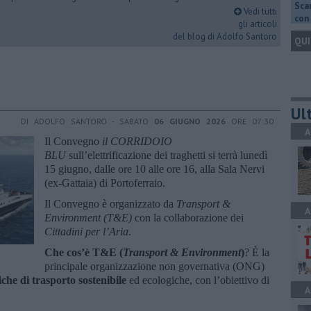
Scar
Vedi tutti
con 
gli articoli
del blog di Adolfo Santoro
QUI
Ult
DI ADOLFO SANTORO - SABATO
06 GIUGNO 2026
ORE 07:30
A
Il Convegno
il CORRIDOIO
BLU
sull’elettrificazione dei traghetti si terrà lunedì
15 giugno, dalle ore 10 alle ore 16, alla Sala Nervi
(ex-Gattaia) di Portoferraio.
Il Convegno è organizzato da
Transport &
A
Environment (T&E)
con la collaborazione dei
Cittadini per l’Aria
.
Che cos’è T&E (
Transport & Environment
)
? È la
principale organizzazione non governativa (ONG)
iche di trasporto sostenibile
ed ecologiche, con l’obiettivo di
A