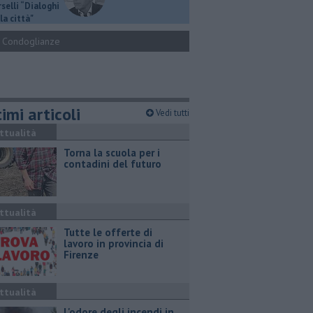
selli “Dialoghi
la città"
Condoglianze
imi articoli
Vedi tutti
ttualità
Torna la scuola per i
contadini del futuro
ttualità
​Tutte le offerte di
lavoro in provincia di
Firenze
ttualità
L'odore degli incendi in