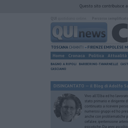
Questo sito contribuisce 
QUI
quotidiano online.
Percorso semplificat
TOSCANA
CHIANTI
FIRENZE
EMPOLESE
M
Home
Cronaca
Politica
Attualità
BAGNO A RIPOLI
BARBERINO-TAVARNELLE
CAST
CASCIANO
DISINCANTATO — il Blog di Adolfo S
Vivo all’Elba ed ho lavorat
stato primario e dirigente 
continuato a ricevere person
numerosi gruppi ed ho pres
anche con problematiche ps
cefalee, ipertensione arter
psicotiche. Da anni ascolto