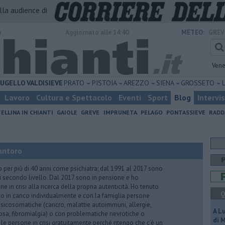
alla audience di
o
Aggiornato alle 14:40
METEO:
GREV
Vene
UGELLO
VALDISIEVE
PRATO
PISTOIA
AREZZO
SIENA
GROSSETO
Lavoro
Cultura e Spettacolo
Eventi
Sport
Blog
Intervi
ELLINA IN CHIANTI
GAIOLE
GREVE
IMPRUNETA
PELAGO
PONTASSIEVE
RADD
antoro
o per più di 40 anni come psichiatra; dal 1991 al 2017 sono
di secondo livello. Dal 2017 sono in pensione e ho
e in crisi alla ricerca della propria autenticità. Ho tenuto
Q
o in carico individualmente e con la famiglia persone
icosomatiche (cancro, malattie autoimmuni, allergie,
A L
iosa, fibromialgia) o con problematiche nevrotiche o
di 
 le persone in crisi gratuitamente perché ritengo che c’è un