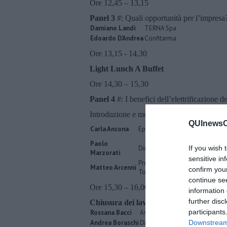
Ore 12,45 – 13,15
Panel 3
#: Quali opportunità per l’impresa
Damiano Landi
TERNA Spa
Edoardo D’Andrea
Confitarma
Ore 13,15 - 14,30
Light Lunch A Buffet
Ore 14,30 – 15,30
Panel 4
#: I benefici dell’elettrificazione d
Introduzione e moderazione a cura di
Adol
QUInewsCh
Carla Ancona
Epidemiologa del Servizio Sanit
Paolo
Direttore Sanitario Ospedale di
If you wish 
Marzorati
sensitive in
Presidente Parco Nazionale Ar
Matteo Arcenni
confirm you
Toscano
continue se
Ore 15,30 – 16,00
information 
further disc
Chiusura dei lavori
participants
Rossana Bacci
Assessore all’Ambiente del C
Andrea Boraschi
Direttore T&E Italia
Downstream 