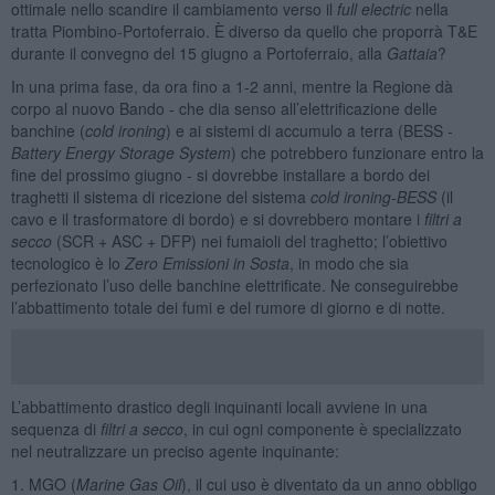
ottimale nello scandire il cambiamento verso il
full electric
nella
tratta Piombino-Portoferraio. È diverso da quello che proporrà T&E
durante il convegno del 15 giugno a Portoferraio, alla
Gattaia
?
In una prima fase, da ora fino a 1-2 anni, mentre la Regione dà
corpo al nuovo Bando - che dia senso all’elettrificazione delle
banchine (
cold ironing
) e ai sistemi di accumulo a terra (BESS -
Battery Energy Storage System
) che potrebbero funzionare entro la
fine del prossimo giugno - si dovrebbe installare a bordo dei
traghetti il sistema di ricezione del sistema
cold ironing-BESS
(il
cavo e il trasformatore di bordo) e si dovrebbero montare i
filtri a
secco
(SCR + ASC + DFP) nei fumaioli del traghetto; l’obiettivo
tecnologico è lo
Zero Emissioni in Sosta
, in modo che sia
perfezionato l’uso delle banchine elettrificate. Ne conseguirebbe
l’abbattimento totale dei fumi e del rumore di giorno e di notte.
L’abbattimento drastico degli inquinanti locali avviene in una
sequenza di
filtri a secco
, in cui ogni componente è specializzato
nel neutralizzare un preciso agente inquinante:
1. MGO (
Marine Gas Oil
), il cui uso è diventato da un anno obbligo