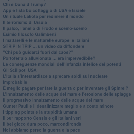
​Chi è Donald Trump?
App e lista boicottaggio di USA e Israele
​Un rituale Lakota per redimere il mondo
Il terrorismo di Ursula
​Il palco, l’anello di Frodo e scemo-scemo
Esimio filosofo Galimberti
​I mattarelli e le mattarelle europei e italiani
​STRIP IN TRIP … un video da diffondere
"Chi può guidarci fuori dal caos?"
​Portoferraio alluvionata … era imprevedibile?
Le conseguenze mondiali dell’infanzia infelice dei potenti
​Gli Scilipoti USA
L’Italia s’intestardisce a sprecare soldi sul nucleare
improbabile
È meglio pagare per fare la guerra o per inventare gli Spinrel?
​L’innalzamento delle acque del mare e l’erosione delle spiagge
​Il progressivo innalzamento delle acque del mare
​Gunter Pauli e il desalinizzare meglio e a costo minore
I tipping points e la stupidità umana
​Il 58° rapporto Censis e gli italiani veri
​Il bel gioco dura poco, marcondirondà
Noi abbiamo perso la guerra e la pace