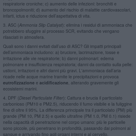
respiratorie croniche; c) aumento delle infezioni: bronchiti e
broncopolmoniti; d) aumento del rischio di malattie cardiovascolari,
infarti, ictus e riduzione dell’aspettativa di vita.
3. ASC (
Ammonia Slip Catalyst
): elimina i residui di ammoniaca che
potrebbero sfuggire al processo SCR, evitando che vengano
rilasciati in atmosfera.
Quali sono i danni evitati dall’uso di ASC? Gli impatti principali
dell’ammoniaca includono: a) bruciore, lacrimazione, tosse e
irritazione alle vie respiratorie; b) danni polmonari: edema
polmonare e insufficienza respiratoria; danni da contatto sulla pelle:
ustioni, irritazioni e altri danni più gravi. L'ammoniaca dall’aria
ricade nelle acque marine tramite le precipitazioni e provoca
eutrofizzazione
e
acidificazione
, alterando gravemente gli
ecosistemi marini.
4. DPF (
Diesel Particulate Filter
): Cattura e brucia il particolato
carbonioso (PM10 e PM2.5), riducendo il fumo visibile e la fuliggine
fine di oltre il 95%. La differenza principale tra il particolato (PM) più
grande (PM 10, PM 2.5) e quello ultrafine (PM 1.0, PM 0.1) risiede
nella capacità di penetrazione nel corpo umano: più le particelle
sono piccole, più penetrano in profondità, passando dai polmoni al
sangue e arrivando fino agli organi interni e al cervello.