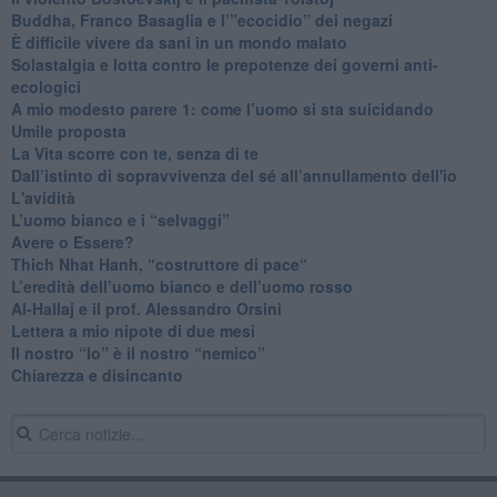
​Buddha, Franco Basaglia e l’”ecocidio” dei negazi
​È difficile vivere da sani in un mondo malato
Solastalgia e lotta contro le prepotenze dei governi anti-
ecologici
​A mio modesto parere 1: come l’uomo si sta suicidando
​Umile proposta
​La Vita scorre con te, senza di te
​Dall’istinto di sopravvivenza del sé all’annullamento dell'io
L'avidità
​L’uomo bianco e i “selvaggi”
​Avere o Essere?
​Thich Nhat Hanh, “costruttore di pace“
​L’eredità dell’uomo bianco e dell’uomo rosso
Al-Hallaj e il prof. Alessandro Orsini
​Lettera a mio nipote di due mesi
​Il nostro “Io” è il nostro “nemico”
​Chiarezza e disincanto