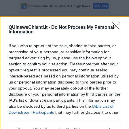
QUInewsChianti.it -
Do Not Process My Personal
Se vuoi leggere le notizie principali della Toscana iscriviti alla
Information
Newsletter QUInews - ToscanaMedia.
Arriva gratis tutti i giorni
alle 20:00 direttamente nella tua casella di posta.
If you wish to opt-out of the sale, sharing to third parties, or
Basta cliccare
QUI
processing of your personal or sensitive information for
Ti potrebbe interessare anche:
targeted advertising by us, please use the below opt-out
section to confirm your selection. Please note that after your
Articoli dal Blog “Disincantato” di Adolfo Santoro
opt-out request is processed you may continue seeing
interest-based ads based on personal information utilized by
​Linee guida per organizzare il civismo della complessità
​Il ripristino della natura secondo la legge e l’impegno dei
us or personal information disclosed to third parties prior to
Cittadini
your opt-out. You may separately opt-out of the further
Il nesso tra cambiamenti climatici e salute umana
disclosure of your personal information by third parties on the
Tutti morimmo a stento (3)
IAB’s list of downstream participants. This information may
Tutti morimmo a stento (2)
also be disclosed by us to third parties on the
IAB’s List of
​Tutti morimmo a stento (1)
Downstream Participants
that may further disclose it to other
IL CORRIDOIO BLU il resoconto del convegno
third parties.
Un manuale essenziale per seguire il CORRIDOIO BLU
Il corridoio blu