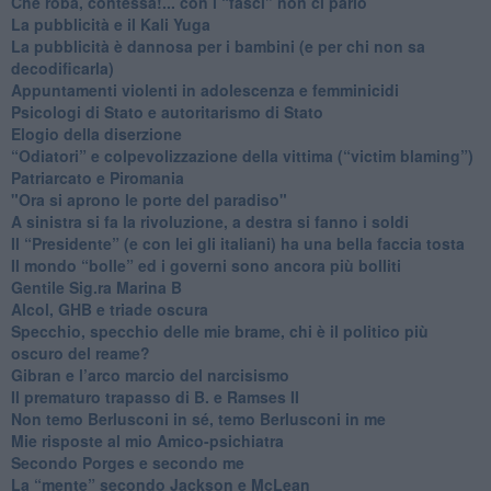
​Che roba, contessa!... con i “fasci” non ci parlo
La pubblicità e il Kali Yuga
​La pubblicità è dannosa per i bambini (e per chi non sa
decodificarla)
​Appuntamenti violenti in adolescenza e femminicidi
​Psicologi di Stato e autoritarismo di Stato
Elogio della diserzione
“Odiatori” e colpevolizzazione della vittima (“victim blaming”)
​Patriarcato e Piromania
"Ora si aprono le porte del paradiso"
​A sinistra si fa la rivoluzione, a destra si fanno i soldi
​Il “Presidente” (e con lei gli italiani) ha una bella faccia tosta
​Il mondo “bolle” ed i governi sono ancora più bolliti
​Gentile Sig.ra Marina B
​Alcol, GHB e triade oscura
​Specchio, specchio delle mie brame, chi è il politico più
oscuro del reame?
​Gibran e l’arco marcio del narcisismo
​Il prematuro trapasso di B. e Ramses II
​Non temo Berlusconi in sé, temo Berlusconi in me
​Mie risposte al mio Amico-psichiatra
​Secondo Porges e secondo me
​La “mente” secondo Jackson e McLean