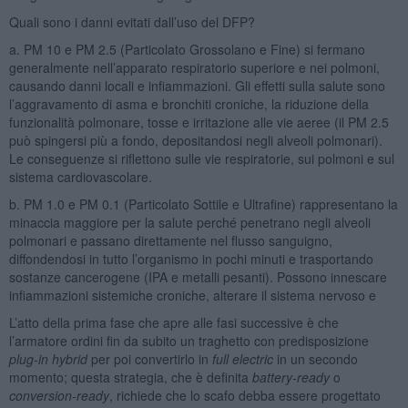
Quali sono i danni evitati dall’uso del DFP?
a. PM 10 e PM 2.5 (Particolato Grossolano e Fine) si fermano
generalmente nell’apparato respiratorio superiore e nei polmoni,
causando danni locali e infiammazioni. Gli effetti sulla salute sono
l’aggravamento di asma e bronchiti croniche, la riduzione della
funzionalità polmonare, tosse e irritazione alle vie aeree (il PM 2.5
può spingersi più a fondo, depositandosi negli alveoli polmonari).
Le conseguenze si riflettono sulle vie respiratorie, sui polmoni e sul
sistema cardiovascolare.
b. PM 1.0 e PM 0.1 (Particolato Sottile e Ultrafine) rappresentano la
minaccia maggiore per la salute perché penetrano negli alveoli
polmonari e passano direttamente nel flusso sanguigno,
diffondendosi in tutto l’organismo in pochi minuti e trasportando
sostanze cancerogene (IPA e metalli pesanti). Possono innescare
infiammazioni sistemiche croniche, alterare il sistema nervoso e
L’atto della prima fase che apre alle fasi successive è che
l’armatore ordini fin da subito un traghetto con predisposizione
plug-in hybrid
per poi convertirlo in
full electric
in un secondo
momento; questa strategia, che è definita
battery-ready
o
conversion-ready
, richiede che lo scafo debba essere progettato