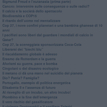
Sigmund Freud e l’eutanasia (prima parte)
Cancro: intervenire sulle conseguenze o sulle radici?
​Il calcio e la società dello spettacolo
Biodiversità e COP15
​Il ritardo dell’uomo nel mentalizzare
​Cop 27, i nove confini planetari e una bambina ghanese di 10
anni
​I pacifisti sono liberi dal guardare i mondiali di calcio in
Qatar?
​Cop 27, la sceneggiata sponsorizzata Coca-Cola
​Liberarsi dei “biechi blu”
Il riscaldamento globale è adesso
​Erasmo da Rotterdam e la guerra
​Aforismi su guerra, pace e bomba
Cingolani o del disastro ecologico
​Il metano ci dà una mano nel suicidio del pianeta
​Dio? Patria? Famiglia?
Portogallo, esempio di politica energetica
​Elisabetta II e l’assenza di futuro
Al risveglio di un incubo, un altro incubo!
​Piombino e la fine dell’emergenza
​Il vero rischio del gassificatore
​Il violento Dostoevskij e il pacifista Tolstòj