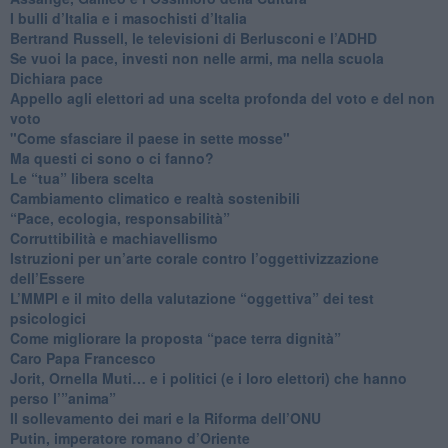
​I bulli d’Italia e i masochisti d’Italia
​Bertrand Russell, le televisioni di Berlusconi e l’ADHD
​Se vuoi la pace, investi non nelle armi, ma nella scuola
​Dichiara pace
​Appello agli elettori ad una scelta profonda del voto e del non
voto
"Come sfasciare il paese in sette mosse"
​Ma questi ci sono o ci fanno?
​Le “tua” libera scelta
Cambiamento climatico e realtà sostenibili
“Pace, ecologia, responsabilità”
​Corruttibilità e machiavellismo
Istruzioni per un’arte corale contro l’oggettivizzazione
dell’Essere
​L’MMPI e il mito della valutazione “oggettiva” dei test
psicologici
Come migliorare la proposta “pace terra dignità”
Caro Papa Francesco
​Jorit, Ornella Muti… e i politici (e i loro elettori) che hanno
perso l’”anima”
​Il sollevamento dei mari e la Riforma dell’ONU
Putin, imperatore romano d’Oriente