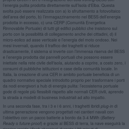
l’energia pulita prodotta direttamente sull’Isola d'Elba. Questa
svolta può essere realizzata con a) lo sfruttamento a fotovoltaico
dell’area del porto, b) l’immagazzinamento nel BESS dell’energia
prodotta in eccesso, c) una CERP (Comunità Energetica
Rinnovabile Portuale) di tutti gli edifici pubblici che insistono sul
porto con la possibilità di collegamento anche dei cittadini, d) il
micro-eolico ad asse verticale e l’energia del moto ondoso. Nei
mesi invernali, quando il traffico dei traghetti si riduce
drasticamente, il sistema si inverte con l’immensa riserva del BESS
e l’energia prodotta dai pannelli portuali che possono essere
iniettate nella rete civile dell'isola, aiutando a coprire, a costo zero, i
consumi di pubbliche istituzioni e case della comunità locale. In
Italia, la creazione di una CER in ambito portuale beneficia di un
quadro normativo speciale introdotto proprio per trasformare i porti
da nodi energivori a hub di energia pulita: l’ecosistema portuale
gode di regole più flessibili rispetto alle normali CER civili, aprendo
la strada a modelli di business industriali ad alto impatto.
In una seconda fase, tra i 3 e i 6 anni, i traghetti ibridi
plug-in
di
ultima generazione vengono progettati nei cantieri navali con
l’obiettivo con un pacco batterie a bordo da 3-4 MWh (
Battery
Ready
o
future-proof
) e grazie al BESS di terra, la nave eseguirà la
ricarica rapida (
flash charging
) durante i 30 minuti di