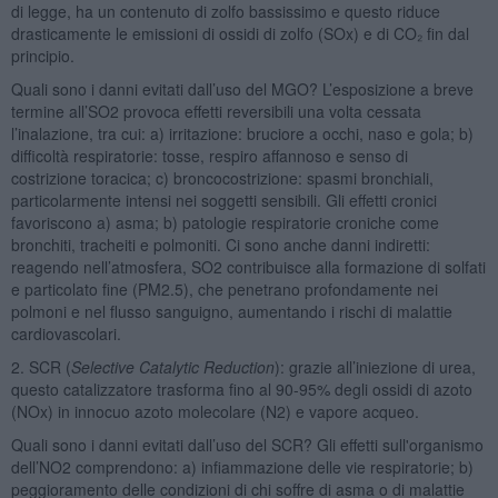
di legge, ha un contenuto di zolfo bassissimo e questo riduce
drasticamente le emissioni di ossidi di zolfo (SOx) e di CO₂ fin dal
principio.
Quali sono i danni evitati dall’uso del MGO? L’esposizione a breve
termine all’SO2 provoca effetti reversibili una volta cessata
l’inalazione, tra cui: a) irritazione: bruciore a occhi, naso e gola; b)
difficoltà respiratorie: tosse, respiro affannoso e senso di
costrizione toracica; c) broncocostrizione: spasmi bronchiali,
particolarmente intensi nei soggetti sensibili. Gli effetti cronici
favoriscono a) asma; b) patologie respiratorie croniche come
bronchiti, tracheiti e polmoniti. Ci sono anche danni indiretti:
reagendo nell’atmosfera, SO2 contribuisce alla formazione di solfati
e particolato fine (PM2.5), che penetrano profondamente nei
polmoni e nel flusso sanguigno, aumentando i rischi di malattie
cardiovascolari.
2. SCR (
Selective Catalytic Reduction
): grazie all’iniezione di urea,
questo catalizzatore trasforma fino al 90-95% degli ossidi di azoto
(NOx) in innocuo azoto molecolare (N2) e vapore acqueo.
Quali sono i danni evitati dall’uso del SCR? Gli effetti sull'organismo
dell’NO2 comprendono: a) infiammazione delle vie respiratorie; b)
peggioramento delle condizioni di chi soffre di asma o di malattie