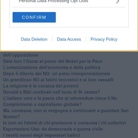
Personal Data Processing Opt Outs
​Il cronoprogramma ottimale verso il full electric sui traghetti
​I costi dell’adeguamento al cold ironing
CONFIRM
Alcune domande da esordiente agli esperti che decidono le
sorti dell’Elba
Verso il full electric a gestione pubblica dei traghetti​
​La Scienza dei Cittadini e i Cittadini per l’Aria
Data Deletion
Data Access
Privacy Policy
Trump e le sue guerre contro i deboli e contro la terra
​Le furbate elettorali della Meloni e la testardaggine
dell’opposizione
​Date loro l’Oscar al posto del Nobel per la Pace
L'umanizzazione dell'economia e della politica
​Dopo il diluvio dei NO: un patto intergenerazionale
​Un grandioso NO ai falchi teocratici e ai loro vassalli
La religione è la cocaina dei potenti
Donald e Bibi confinati nell’isola di St James?
L’italiano vero e la paura che al referendum vinca il No
​Complottismo o capitalismo globale?
​Ma, contessa, non si vergogna a continuare a guardare San
Scemo?
​Io non mi fiderei di chi promuove o consuma i riti collettivi
Esportazioni Usa: da democrazia a guerra civile
​I vestiti nuovi degli imperatori baltici