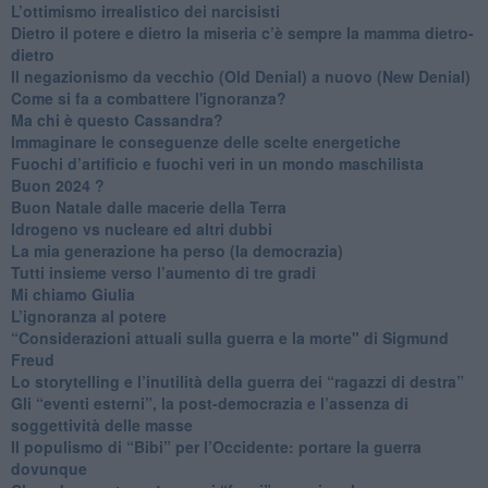
​L’ottimismo irrealistico dei narcisisti
​Dietro il potere e dietro la miseria c’è sempre la mamma dietro-
dietro
Il negazionismo da vecchio (Old Denial) a nuovo (New Denial)
Come si fa a combattere l'ignoranza?
Ma chi è questo Cassandra?
Immaginare le conseguenze delle scelte energetiche
​Fuochi d’artificio e fuochi veri in un mondo maschilista
Buon 2024 ?
​Buon Natale dalle macerie della Terra
​Idrogeno vs nucleare ed altri dubbi
​La mia generazione ha perso (la democrazia)
​Tutti insieme verso l’aumento di tre gradi
Mi chiamo Giulia
L’ignoranza al potere
​“Considerazioni attuali sulla guerra e la morte" di Sigmund
Freud
​Lo storytelling e l’inutilità della guerra dei “ragazzi di destra”
​Gli “eventi esterni”, la post-democrazia e l’assenza di
soggettività delle masse
​Il populismo di “Bibi” per l’Occidente: portare la guerra
dovunque