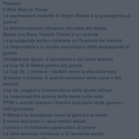
​Pupazzi!
​Il Wild West di Trump
​La depressione infantile di Roger Waters e la propaganda di
guerra"
​La disinformazione climatica veicolata dai media
Senza una Retta Visione l’Uomo è un automa
​La propaganda bellica nostrana vs l’hasbarà dei sionisti
​La cleptocrazia e lo studio sociologico della propaganda di
guerra
​Uccidere per gioco: il cacciatore e chi vuole armarsi
​La Cop 30 di Belem giorno per giorno
La Cop 30, i crimini e i misfatti verso la vita sulla terra
Arrostire il pianeta: le grandi emissioni della carne e dei
latticini
​Cop 30, uragani e riconversione delle spese militari
La responsabilità storica della morte sulla terra
PTSD e suicidi svelano l’intento suicidario della guerra e
dell’ignoranza
Il Wenzi e la decadenza verso la guerra e la morte
​Il tecno-fascismo e i suoi nemici delusi
​I comici e il vittimismo paranoideo al potere
​La virtù secondo Confucio e Xi (seconda parte)