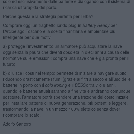
solo ed esclusivamente dalle batterie e dialogando con il sistema di
ricarica ultrarapida del porto.
Perché questa è la strategia perfetta per l’Elba?
Comprare oggi un traghetto ibrido plug-in
Battery Ready
per
l’Arcipelago Toscano è la scelta finanziaria e ambientale più
intelligente per due motivi:
a) protegge l’investimento: un armatore può acquistare la nave
oggi senza la paura che diventi obsoleta in dieci anni a causa delle
normative sulle emissioni; compra una nave che è già pronta per il
futuro;
b) diluisce i costi nel tempo: permette di iniziare a navigare subito
riducendo drasticamente i fumi (grazie ai filtri a secco e all’uso delle
batterie in porto con il
cold ironing
e il
BESS
); tra 7 o 8 anni,
quando le batterie attuali saranno a fine vita e andranno comunque
sostituite, l’armatore potrà spendere una frazione del costo iniziale
per installare batterie di nuova generazione, più potenti e leggere,
trasformando la nave in un mezzo 100% elettrico senza dover
ricomprare lo scafo.
Adolfo Santoro