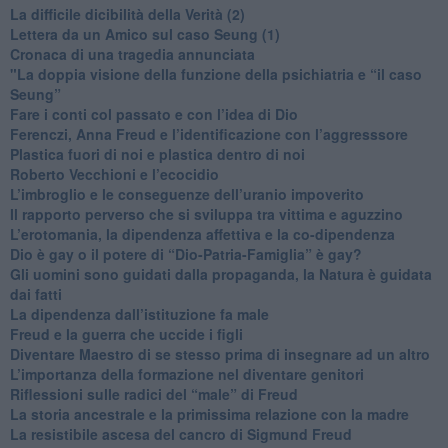
La difficile dicibilità della Verità (2)
​Lettera da un Amico sul caso Seung (1)
​Cronaca di una tragedia annunciata
"​La doppia visione della funzione della psichiatria e “il caso
Seung”
​Fare i conti col passato e con l’idea di Dio
​Ferenczi, Anna Freud e l’identificazione con l’aggresssore
Plastica fuori di noi e plastica dentro di noi
​Roberto Vecchioni e l’ecocidio
​L’imbroglio e le conseguenze dell’uranio impoverito
​Il rapporto perverso che si sviluppa tra vittima e aguzzino
L’erotomania, la dipendenza affettiva e la co-dipendenza
​Dio è gay o il potere di “Dio-Patria-Famiglia” è gay?
​Gli uomini sono guidati dalla propaganda, la Natura è guidata
dai fatti
La dipendenza dall’istituzione fa male
​Freud e la guerra che uccide i figli
​Diventare Maestro di se stesso prima di insegnare ad un altro
L’importanza della formazione nel diventare genitori
Riflessioni sulle radici del “male” di Freud
​La storia ancestrale e la primissima relazione con la madre
​La resistibile ascesa del cancro di Sigmund Freud