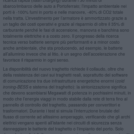
sbarco/imbarco delle auto a Portoferraio; l’impatto ambientale nei
porti è -100% fumi in porto e nelle manovre, -40% di CO2 totale
nella tratta. L’investimento per l’armatore è ammortizzato grazie a
un taglio dei costi operativi e grazie al risparmio di oltre il 35% di
carburante perché le fasi di accensione, manovra e banchina sono
totalmente elettriche e a costo zero. Il progresso della ricerca
tecnica verso batterie sempre più performanti e a minor costo
anche ambientale, che sta producendo, ad esempio, le batterie
all’alluminio invece che al litio, è un segno dell’accelerazione che
favorisce il risparmio in ogni senso.
La disponibilità del nuovo traghetto richiede il collaudo, oltre che
della resistenza dei cavi sui traghetti reali, soprattutto del software
di comunicazione tra due infrastrutture energetiche enormi (
cold
ironing-BESS
e sistema del traghetto): la sintonizzazione significa
che devono scambiarsi Megawatt di potenza in pochissimi minuti, in
modo che l’energia viaggi in modo stabile dalla rete di terra fino al
pannello di controllo del traghetto, passando per convertitori e
trasformatori. Durante i test si simula l’interruzione brutale del
flusso di corrente ad altissimo amperaggio, verificando che gli archi
elettrici vengano spenti all’istante nei circuiti di sicurezza senza
danneggiare le batterie del traghetto o l'impianto del porto. Solo