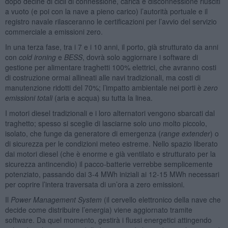
dopo decine di cicli di connessione, carica e disconnessione riusciti
a vuoto (e poi con la nave a pieno carico) l’autorità portuale e il
registro navale rilasceranno le certificazioni per l’avvio del servizio
commerciale a emissioni zero.
In una terza fase, tra i 7 e i 10 anni, il porto, già strutturato da anni
con
cold ironing
e
BESS
, dovrà solo aggiornare i software di
gestione per alimentare traghetti 100% elettrici, che avranno costi
di costruzione ormai allineati alle navi tradizionali, ma costi di
manutenzione ridotti del 70%; l’impatto ambientale nei porti è
zero
emissioni totali
(aria e acqua) su tutta la linea.
I motori diesel tradizionali e i loro alternatori vengono sbarcati dal
traghetto; spesso si sceglie di lasciarne solo uno molto piccolo,
isolato, che funge da generatore di emergenza (
range extender
) o
di sicurezza per le condizioni meteo estreme. Nello spazio liberato
dai motori diesel (che è enorme e già ventilato e strutturato per la
sicurezza antincendio) il pacco-batterie verrebbe semplicemente
potenziato, passando dai 3-4 MWh iniziali ai 12-15 MWh necessari
per coprire l’intera traversata di un’ora a zero emissioni.
Il
Power Management System
(il cervello elettronico della nave che
decide come distribuire l’energia) viene aggiornato tramite
software. Da quel momento, gestirà i flussi energetici attingendo