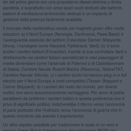
sin dal primo giorno con una propulsione diesel-elettrica o ibrida
parallela, e soprattutto con ampi spazi vuoti dedicati alle batterie,
sistemi di ventilazione/antincendio dedicati e un impianto di
gestione della potenza facilmente scalabile.
Il mercato della cantieristica navale per traghetti green offre molte
soluzioni: a) il Nord Europa (Norvegia, Danimarca, Paesi Bassi) è
l'avanguardia assoluta del settore (l’olandese Damen Shipyards
Group, i norvegesi come Havyard, Fjellstrand, Vard); b) ci sono
anche i cantieri italiani (Fincantieri, tramite la sua controllata Vard o
direttamente nei cantieri italiani specializzati in navi passeggeri di
medie dimensioni come l'arsenale di Palermo o di Castellammare
di Stabia; Cantiere Navale Rosetti Marino (Ravenna), Sefine/TKT,
Cantiere Navale Vittoria); c) i cantieri turchi forniscono
plug-in
e
full
electric
per il Nord-Europa a costi competitivi (Tersan Shipyard e
Cemre Shipyard); d) i cantieri del resto del mondo, per diversi
motivi, non sono economicamente vantaggiosi. Per amor di patria
sarebbero da preferire i cantieri italiani e questa preferenza non è
priva di significato politico: indicherebbe il ritorno verso l’economia
di pace piuttosto che l’indirizzo verso l’economia di guerra che in
questo momento sta avendo il sopravvento!
Un altro aspetto possibile per trasformare lo scalo in un vero e
proprio
Green Port
è l’integrazione del
cold ironing
-BESS con