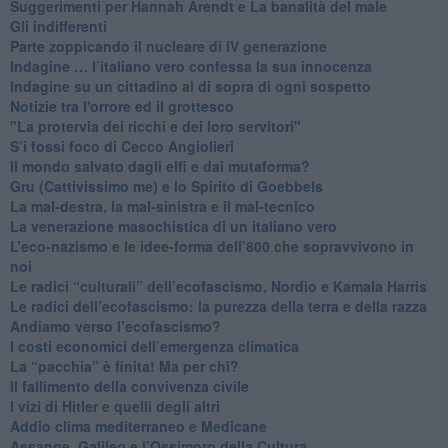
Suggerimenti per Hannah Arendt e La banalità del male
​Gli indifferenti
Parte zoppicando il nucleare di IV generazione
​Indagine … l’italiano vero confessa la sua innocenza
Indagine su un cittadino al di sopra di ogni sospetto
Notizie tra l'orrore ed il grottesco
"La protervia dei ricchi e dei loro servitori"
S’i fossi foco di Cecco Angiolieri
​Il mondo salvato dagli elfi e dai mutaforma?
Gru (Cattivissimo me) e lo Spirito di Goebbels
​La mal-destra, la mal-sinistra e il mal-tecnico
​La venerazione masochistica di un italiano vero
​L’eco-nazismo e le idee-forma dell’800 che sopravvivono in
noi
​Le radici “culturali” dell’ecofascismo, Nordio e Kamala Harris
Le radici dell’ecofascismo: la purezza della terra e della razza
Andiamo verso l’ecofascismo?
I costi economici dell’emergenza climatica
​La “pacchia” è finita! Ma per chi?
​Il fallimento della convivenza civile
​I vizi di Hitler e quelli degli altri
Addio clima mediterraneo e Medicane
​Assange, Galileo e l’Ossimoro della Cultura