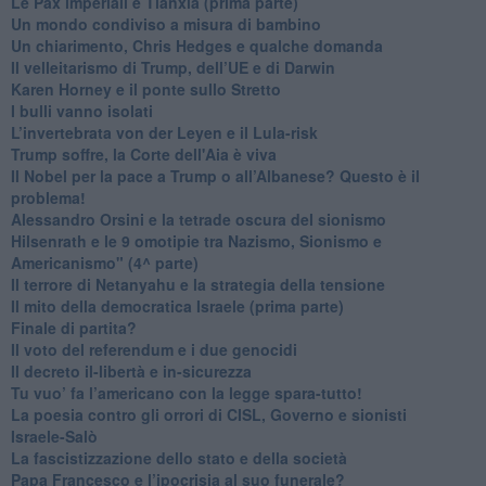
Le Pax imperiali e Tianxia (prima parte)
Un mondo condiviso a misura di bambino
​Un chiarimento, Chris Hedges e qualche domanda
Il velleitarismo di Trump, dell’UE e di Darwin
​Karen Horney e il ponte sullo Stretto
​I bulli vanno isolati
L’invertebrata von der Leyen e il Lula-risk
Trump soffre, la Corte dell'Aia è viva
​Il Nobel per la pace a Trump o all’Albanese? Questo è il
problema!
​Alessandro Orsini e la tetrade oscura del sionismo
​Hilsenrath e le 9 omotipie tra Nazismo, Sionismo e
Americanismo" (4^ parte)
​Il terrore di Netanyahu e la strategia della tensione
Il mito della democratica Israele (prima parte)
​Finale di partita?
​Il voto del referendum e i due genocidi
Il decreto il-libertà e in-sicurezza
Tu vuo’ fa l’americano con la legge spara-tutto!
La poesia contro gli orrori di CISL, Governo e sionisti
Israele-Salò
​La fascistizzazione dello stato e della società
Papa Francesco e l’ipocrisia al suo funerale?