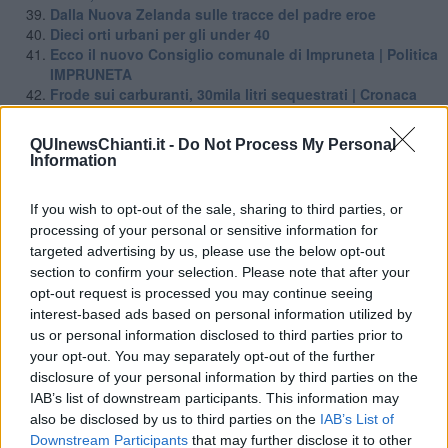
Dalla Nuova Zelanda sulle tracce del padre eroe
Dieci orti urbani per gli under 40
Ecco il nuovo Consiglio comunale di Impruneta | Politica
IMPRUNETA
Frode sui carburanti, 30mila litri sequestrati | Cronaca
CITTA' METROPOLITANA DI FIRENZE
Giugno all'Elba, occasione unica per una vacanza |
QUInewsChianti.it -
Do Not Process My Personal
Attualità ISOLA D'ELBA
Information
Guardie del Wwf fermano due bracconieri | Attualità
GREVE
If you wish to opt-out of the sale, sharing to third parties, or
I nuovi Consigli Comunali del Chianti Qui News chianti
processing of your personal or sensitive information for
Incendiato albero monumentale di oltre 600 anni
targeted advertising by us, please use the below opt-out
Lutto cittadino per l'ultimo saluto a Edoardo
section to confirm your selection. Please note that after your
Maori, gli eroi del Chianti nella Seconda Guerra | Cultura
San Casciano
opt-out request is processed you may continue seeing
Mukki Sport premia 11 associazioni toscane | Attualità
interest-based ads based on personal information utilized by
FIRENZE
us or personal information disclosed to third parties prior to
Mukki sport, un'edizione da record | Attualità FIRENZE
your opt-out. You may separately opt-out of the further
Nel Chianti i due migliori apicoltori toscani | Attualità
disclosure of your personal information by third parties on the
GREVE IN CHIANTI
IAB’s list of downstream participants. This information may
Nuovi cimiteri del capoluogo e delle frazioni
also be disclosed by us to third parties on the
IAB’s List of
Nuovo caso di West Nile, donna ricoverata | Attualità
Downstream Participants
that may further disclose it to other