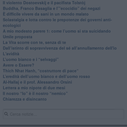
​Il violento Dostoevskij e il pacifista Tolstòj
​Buddha, Franco Basaglia e l’”ecocidio” dei negazi
​È difficile vivere da sani in un mondo malato
Solastalgia e lotta contro le prepotenze dei governi anti-
ecologici
​A mio modesto parere 1: come l’uomo si sta suicidando
​Umile proposta
​La Vita scorre con te, senza di te
​Dall’istinto di sopravvivenza del sé all’annullamento dell'io
L'avidità
​L’uomo bianco e i “selvaggi”
​Avere o Essere?
​Thich Nhat Hanh, “costruttore di pace“
​L’eredità dell’uomo bianco e dell’uomo rosso
Al-Hallaj e il prof. Alessandro Orsini
​Lettera a mio nipote di due mesi
​Il nostro “Io” è il nostro “nemico”
​Chiarezza e disincanto