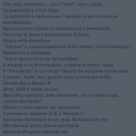
​Che roba, contessa!... con i “fasci” non ci parlo
La pubblicità e il Kali Yuga
​La pubblicità è dannosa per i bambini (e per chi non sa
decodificarla)
​Appuntamenti violenti in adolescenza e femminicidi
​Psicologi di Stato e autoritarismo di Stato
Elogio della diserzione
“Odiatori” e colpevolizzazione della vittima (“victim blaming”)
​Patriarcato e Piromania
"Ora si aprono le porte del paradiso"
​A sinistra si fa la rivoluzione, a destra si fanno i soldi
​Il “Presidente” (e con lei gli italiani) ha una bella faccia tosta
​Il mondo “bolle” ed i governi sono ancora più bolliti
​Gentile Sig.ra Marina B
​Alcol, GHB e triade oscura
​Specchio, specchio delle mie brame, chi è il politico più
oscuro del reame?
​Gibran e l’arco marcio del narcisismo
​Il prematuro trapasso di B. e Ramses II
​Non temo Berlusconi in sé, temo Berlusconi in me
​Mie risposte al mio Amico-psichiatra
​Secondo Porges e secondo me