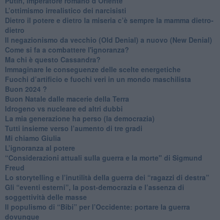
Putin, imperatore romano d’Oriente
​L’ottimismo irrealistico dei narcisisti
​Dietro il potere e dietro la miseria c’è sempre la mamma dietro-
dietro
Il negazionismo da vecchio (Old Denial) a nuovo (New Denial)
Come si fa a combattere l'ignoranza?
Ma chi è questo Cassandra?
Immaginare le conseguenze delle scelte energetiche
​Fuochi d’artificio e fuochi veri in un mondo maschilista
Buon 2024 ?
​Buon Natale dalle macerie della Terra
​Idrogeno vs nucleare ed altri dubbi
​La mia generazione ha perso (la democrazia)
​Tutti insieme verso l’aumento di tre gradi
Mi chiamo Giulia
L’ignoranza al potere
​“Considerazioni attuali sulla guerra e la morte" di Sigmund
Freud
​Lo storytelling e l’inutilità della guerra dei “ragazzi di destra”
​Gli “eventi esterni”, la post-democrazia e l’assenza di
soggettività delle masse
​Il populismo di “Bibi” per l’Occidente: portare la guerra
dovunque