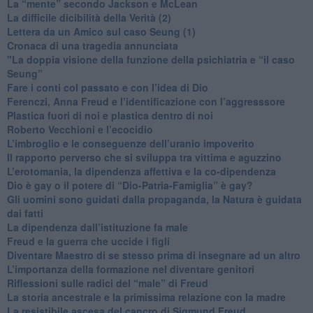
​La “mente” secondo Jackson e McLean
La difficile dicibilità della Verità (2)
​Lettera da un Amico sul caso Seung (1)
​Cronaca di una tragedia annunciata
"​La doppia visione della funzione della psichiatria e “il caso
Seung”
​Fare i conti col passato e con l’idea di Dio
​Ferenczi, Anna Freud e l’identificazione con l’aggresssore
Plastica fuori di noi e plastica dentro di noi
​Roberto Vecchioni e l’ecocidio
​L’imbroglio e le conseguenze dell’uranio impoverito
​Il rapporto perverso che si sviluppa tra vittima e aguzzino
L’erotomania, la dipendenza affettiva e la co-dipendenza
​Dio è gay o il potere di “Dio-Patria-Famiglia” è gay?
​Gli uomini sono guidati dalla propaganda, la Natura è guidata
dai fatti
La dipendenza dall’istituzione fa male
​Freud e la guerra che uccide i figli
​Diventare Maestro di se stesso prima di insegnare ad un altro
L’importanza della formazione nel diventare genitori
Riflessioni sulle radici del “male” di Freud
​La storia ancestrale e la primissima relazione con la madre
​La resistibile ascesa del cancro di Sigmund Freud