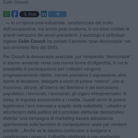
Colin Crouch
. —
In un’epoca post-industriale, caratterizzata dal crollo
dell’occupazione, ma anche post-moderna, in cui sono crollate le
grandi narrazioni dei secoli precedenti, il sociologo e politologo
inglese
Colin Crouch
ha coniato il termine “post-democrazia” nel
suo omonimo libro del 2003.
Per Crouch le democrazie avanzate, pur rimanendo “democrazie”,
si stanno avviando verso una nuova forma di oligarchia, in cui le
possibilità di partecipazione per i cittadini vengono
progressivamente ridotte, mentre prendono il sopravvento altre
forme di decisione, delegate a centri di potere “esterni”, che si
muovono, altrove, all’interno del liberismo e del sovranismo
populistico: i burocrati, i tecnocrati, gli organi intergovernativi, le
lobby, le imprese economiche e i media. Questi centri di potere
legittimano i loro interessi a scapito della collettività; i cittadini si
allontanano dalla politica ed il processo elettorale democratico
diventa “una campagna di marketing basata abbastanza
apertamente sulle tecniche di manipolazione usate per vendere
prodotti… Anche se le elezioni continuano a svolgersi e
condizionare i governi, il dibattito elettorale è uno spettacolo