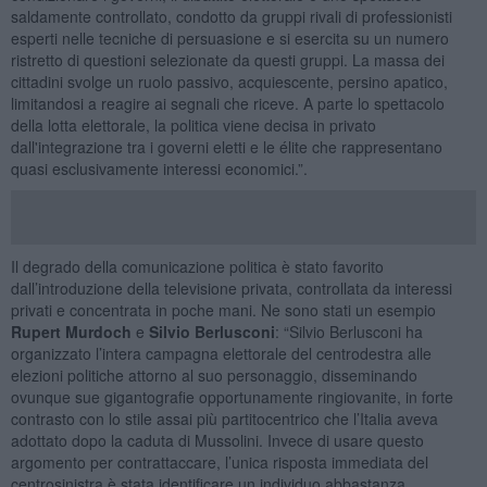
saldamente controllato, condotto da gruppi rivali di professionisti
esperti nelle tecniche di persuasione e si esercita su un numero
ristretto di questioni selezionate da questi gruppi. La massa dei
cittadini svolge un ruolo passivo, acquiescente, persino apatico,
limitandosi a reagire ai segnali che riceve. A parte lo spettacolo
della lotta elettorale, la politica viene decisa in privato
dall'integrazione tra i governi eletti e le élite che rappresentano
quasi esclusivamente interessi economici.”.
Il degrado della comunicazione politica è stato favorito
dall’introduzione della televisione privata, controllata da interessi
privati e concentrata in poche mani. Ne sono stati un esempio
Rupert Murdoch
e
Silvio Berlusconi
: “Silvio Berlusconi ha
organizzato l’intera campagna elettorale del centrodestra alle
elezioni politiche attorno al suo personaggio, disseminando
ovunque sue gigantografie opportunamente ringiovanite, in forte
contrasto con lo stile assai più partitocentrico che l’Italia aveva
adottato dopo la caduta di Mussolini. Invece di usare questo
argomento per contrattaccare, l’unica risposta immediata del
centrosinistra è stata identificare un individuo abbastanza