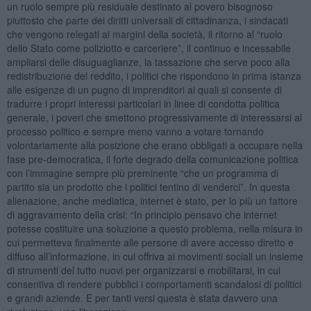
un ruolo sempre più residuale destinato al povero bisognoso
piuttosto che parte dei diritti universali di cittadinanza, i sindacati
che vengono relegati ai margini della società, il ritorno al “ruolo
dello Stato come poliziotto e carceriere”, il continuo e incessabile
ampliarsi delle disuguaglianze, la tassazione che serve poco alla
redistribuzione del reddito, i politici che rispondono in prima istanza
alle esigenze di un pugno di imprenditori ai quali si consente di
tradurre i propri interessi particolari in linee di condotta politica
generale, i poveri che smettono progressivamente di interessarsi al
processo politico e sempre meno vanno a votare tornando
volontariamente alla posizione che erano obbligati a occupare nella
fase pre-democratica, il forte degrado della comunicazione politica
con l’immagine sempre più preminente “che un programma di
partito sia un prodotto che i politici tentino di venderci”. In questa
alienazione, anche mediatica, internet è stato, per lo più un fattore
di aggravamento della crisi: “In principio pensavo che internet
potesse costituire una soluzione a questo problema, nella misura in
cui permetteva finalmente alle persone di avere accesso diretto e
diffuso all’informazione, in cui offriva ai movimenti sociali un insieme
di strumenti del tutto nuovi per organizzarsi e mobilitarsi, in cui
consentiva di rendere pubblici i comportamenti scandalosi di politici
e grandi aziende. E per tanti versi questa è stata davvero una