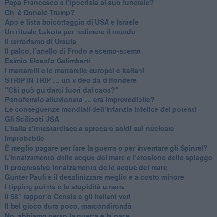
Papa Francesco e l’ipocrisia al suo funerale?
​Chi è Donald Trump?
App e lista boicottaggio di USA e Israele
​Un rituale Lakota per redimere il mondo
Il terrorismo di Ursula
​Il palco, l’anello di Frodo e scemo-scemo
Esimio filosofo Galimberti
​I mattarelli e le mattarelle europei e italiani
​STRIP IN TRIP … un video da diffondere
"Chi può guidarci fuori dal caos?"
​Portoferraio alluvionata … era imprevedibile?
Le conseguenze mondiali dell’infanzia infelice dei potenti
​Gli Scilipoti USA
L’Italia s’intestardisce a sprecare soldi sul nucleare
improbabile
È meglio pagare per fare la guerra o per inventare gli Spinrel?
​L’innalzamento delle acque del mare e l’erosione delle spiagge
​Il progressivo innalzamento delle acque del mare
​Gunter Pauli e il desalinizzare meglio e a costo minore
I tipping points e la stupidità umana
​Il 58° rapporto Censis e gli italiani veri
​Il bel gioco dura poco, marcondirondà
Noi abbiamo perso la guerra e la pace