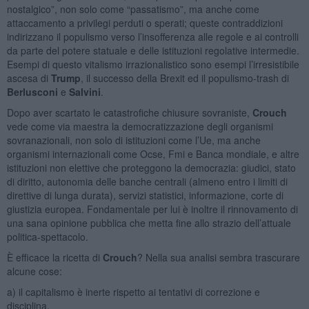
nostalgico”, non solo come “passatismo”, ma anche come
attaccamento a privilegi perduti o sperati; queste contraddizioni
indirizzano il populismo verso l’insofferenza alle regole e ai controlli
da parte del potere statuale e delle istituzioni regolative intermedie.
Esempi di questo vitalismo irrazionalistico sono esempi l’irresistibile
ascesa di
Trump
, il successo della Brexit ed il populismo-trash di
Berlusconi
e
Salvini
.
Dopo aver scartato le catastrofiche chiusure sovraniste,
Crouch
vede come via maestra la democratizzazione degli organismi
sovranazionali, non solo di istituzioni come l’Ue, ma anche
organismi internazionali come Ocse, Fmi e Banca mondiale, e altre
istituzioni non elettive che proteggono la democrazia: giudici, stato
di diritto, autonomia delle banche centrali (almeno entro i limiti di
direttive di lunga durata), servizi statistici, informazione, corte di
giustizia europea. Fondamentale per lui è inoltre il rinnovamento di
una sana opinione pubblica che metta fine allo strazio dell’attuale
politica-spettacolo.
È efficace la ricetta di
Crouch
? Nella sua analisi sembra trascurare
alcune cose:
a) il capitalismo è inerte rispetto ai tentativi di correzione e
disciplina,