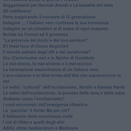
Suggerimenti per Hannah Arendt e La banalità del male
​Gli indifferenti
Parte zoppicando il nucleare di IV generazione
​Indagine … l’italiano vero confessa la sua innocenza
Indagine su un cittadino al di sopra di ogni sospetto
Notizie tra l'orrore ed il grottesco
"La protervia dei ricchi e dei loro servitori"
S’i fossi foco di Cecco Angiolieri
​Il mondo salvato dagli elfi e dai mutaforma?
Gru (Cattivissimo me) e lo Spirito di Goebbels
​La mal-destra, la mal-sinistra e il mal-tecnico
​La venerazione masochistica di un italiano vero
​L’eco-nazismo e le idee-forma dell’800 che sopravvivono in
noi
​Le radici “culturali” dell’ecofascismo, Nordio e Kamala Harris
Le radici dell’ecofascismo: la purezza della terra e della razza
Andiamo verso l’ecofascismo?
I costi economici dell’emergenza climatica
​La “pacchia” è finita! Ma per chi?
​Il fallimento della convivenza civile
​I vizi di Hitler e quelli degli altri
Addio clima mediterraneo e Medicane