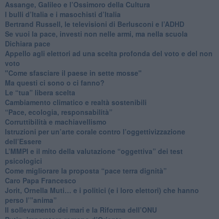
​Assange, Galileo e l’Ossimoro della Cultura
​I bulli d’Italia e i masochisti d’Italia
​Bertrand Russell, le televisioni di Berlusconi e l’ADHD
​Se vuoi la pace, investi non nelle armi, ma nella scuola
​Dichiara pace
​Appello agli elettori ad una scelta profonda del voto e del non
voto
"Come sfasciare il paese in sette mosse"
​Ma questi ci sono o ci fanno?
​Le “tua” libera scelta
Cambiamento climatico e realtà sostenibili
“Pace, ecologia, responsabilità”
​Corruttibilità e machiavellismo
Istruzioni per un’arte corale contro l’oggettivizzazione
dell’Essere
​L’MMPI e il mito della valutazione “oggettiva” dei test
psicologici
Come migliorare la proposta “pace terra dignità”
Caro Papa Francesco
​Jorit, Ornella Muti… e i politici (e i loro elettori) che hanno
perso l’”anima”
​Il sollevamento dei mari e la Riforma dell’ONU