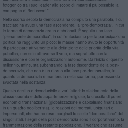
fotogenico tra i suoi leader allo scopo di imitare il più possibile la
campagna di Berlusconi.”.
Nello scorso secolo la democrazia ha compiuto una parabola, il cui
tracciato ha avuto una fase ascendente, la “pre-democrazia”, in cui
le forme di democrazia erano embrionali. È seguita una fase
“pienamente democratica”, in cui l’entusiasmo per la partecipazione
politica ha raggiunto un picco: le masse hanno avuto le opportunità
di partecipare attivamente alla definizione delle priorità della vita
pubblica, non solo attraverso il voto, ma soprattutto con la
discussione e con le organizzazioni autonome. Dall’inizio di questo
millennio, infine, sta subentrando la fase discendente della post-
democrazia, che non è un ritorno alla fase pre-democratica, in
quanto la democrazia è mantenuta nella sua forma, pur essendo
svuotata nella sostanza.
Questo declino è riconducibile a vari fattori: lo sfaldamento della
classe operaia e delle appartenenze religiose, la crescita di poteri
economici transnazionali (globalizzazione e capitalismo finanziario
in un quadro neoliberista), le reazioni dei mercati, ubiquitari e
impersonali, che hanno reso marginali le scelte “democratiche” dei
singoli stati. I segni della post-democrazia sono il corporativismo, la
frammentazione della restante popolazione, il welfare che assume