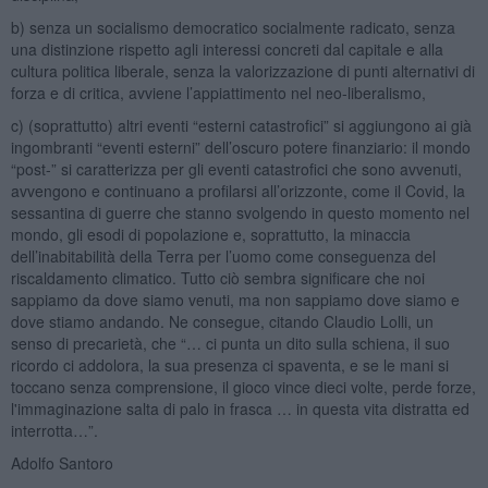
b) senza un socialismo democratico socialmente radicato, senza
una distinzione rispetto agli interessi concreti dal capitale e alla
cultura politica liberale, senza la valorizzazione di punti alternativi di
forza e di critica, avviene l’appiattimento nel neo-liberalismo,
c) (soprattutto) altri eventi “esterni catastrofici” si aggiungono ai già
ingombranti “eventi esterni” dell’oscuro potere finanziario: il mondo
“post-” si caratterizza per gli eventi catastrofici che sono avvenuti,
avvengono e continuano a profilarsi all’orizzonte, come il Covid, la
sessantina di guerre che stanno svolgendo in questo momento nel
mondo, gli esodi di popolazione e, soprattutto, la minaccia
dell’inabitabilità della Terra per l’uomo come conseguenza del
riscaldamento climatico. Tutto ciò sembra significare che noi
sappiamo da dove siamo venuti, ma non sappiamo dove siamo e
dove stiamo andando. Ne consegue, citando Claudio Lolli, un
senso di precarietà, che “… ci punta un dito sulla schiena, il suo
ricordo ci addolora, la sua presenza ci spaventa, e se le mani si
toccano senza comprensione, il gioco vince dieci volte, perde forze,
l'immaginazione salta di palo in frasca … in questa vita distratta ed
interrotta…”.
Adolfo Santoro