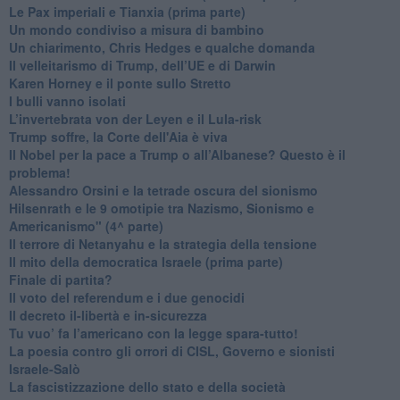
Le Pax imperiali e Tianxia (prima parte)
Un mondo condiviso a misura di bambino
​Un chiarimento, Chris Hedges e qualche domanda
Il velleitarismo di Trump, dell’UE e di Darwin
​Karen Horney e il ponte sullo Stretto
​I bulli vanno isolati
L’invertebrata von der Leyen e il Lula-risk
Trump soffre, la Corte dell'Aia è viva
​Il Nobel per la pace a Trump o all’Albanese? Questo è il
problema!
​Alessandro Orsini e la tetrade oscura del sionismo
​Hilsenrath e le 9 omotipie tra Nazismo, Sionismo e
Americanismo" (4^ parte)
​Il terrore di Netanyahu e la strategia della tensione
Il mito della democratica Israele (prima parte)
​Finale di partita?
​Il voto del referendum e i due genocidi
Il decreto il-libertà e in-sicurezza
Tu vuo’ fa l’americano con la legge spara-tutto!
La poesia contro gli orrori di CISL, Governo e sionisti
Israele-Salò
​La fascistizzazione dello stato e della società