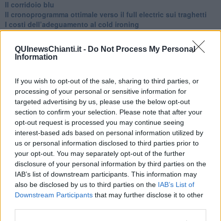
Il corridoio blu
​Il cronoprogramma ottimale verso il full electric sui traghetti
​I costi dell’adeguamento al cold ironing
Alcune domande da esordiente agli esperti che decidono le
sorti dell’Elba
QUInewsChianti.it -
Do Not Process My Personal
Verso il full electric a gestione pubblica dei traghetti​
Information
​La Scienza dei Cittadini e i Cittadini per l’Aria
Trump e le sue guerre contro i deboli e contro la terra
If you wish to opt-out of the sale, sharing to third parties, or
​Le furbate elettorali della Meloni e la testardaggine
processing of your personal or sensitive information for
dell’opposizione
targeted advertising by us, please use the below opt-out
​Date loro l’Oscar al posto del Nobel per la Pace
L'umanizzazione dell'economia e della politica
section to confirm your selection. Please note that after your
​Dopo il diluvio dei NO: un patto intergenerazionale
opt-out request is processed you may continue seeing
​Un grandioso NO ai falchi teocratici e ai loro vassalli
interest-based ads based on personal information utilized by
La religione è la cocaina dei potenti
us or personal information disclosed to third parties prior to
Donald e Bibi confinati nell’isola di St James?
your opt-out. You may separately opt-out of the further
L’italiano vero e la paura che al referendum vinca il No
disclosure of your personal information by third parties on the
​Complottismo o capitalismo globale?
IAB’s list of downstream participants. This information may
​Ma, contessa, non si vergogna a continuare a guardare San
also be disclosed by us to third parties on the
IAB’s List of
Scemo?
Downstream Participants
that may further disclose it to other
​Io non mi fiderei di chi promuove o consuma i riti collettivi
third parties.
Esportazioni Usa: da democrazia a guerra civile