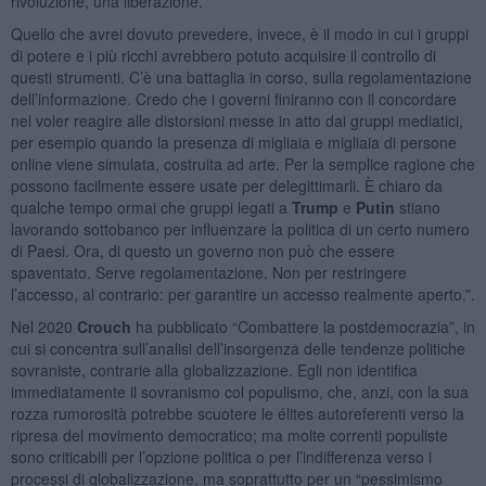
rivoluzione, una liberazione.
Quello che avrei dovuto prevedere, invece, è il modo in cui i gruppi
di potere e i più ricchi avrebbero potuto acquisire il controllo di
questi strumenti. C’è una battaglia in corso, sulla regolamentazione
dell’informazione. Credo che i governi finiranno con il concordare
nel voler reagire alle distorsioni messe in atto dai gruppi mediatici,
per esempio quando la presenza di migliaia e migliaia di persone
online viene simulata, costruita ad arte. Per la semplice ragione che
possono facilmente essere usate per delegittimarli. È chiaro da
qualche tempo ormai che gruppi legati a
Trump
e
Putin
stiano
lavorando sottobanco per influenzare la politica di un certo numero
di Paesi. Ora, di questo un governo non può che essere
spaventato. Serve regolamentazione. Non per restringere
l’accesso, al contrario: per garantire un accesso realmente aperto.”.
Nel 2020
Crouch
ha pubblicato “Combattere la postdemocrazia”, in
cui si concentra sull’analisi dell’insorgenza delle tendenze politiche
sovraniste, contrarie alla globalizzazione. Egli non identifica
immediatamente il sovranismo col populismo, che, anzi, con la sua
rozza rumorosità potrebbe scuotere le élites autoreferenti verso la
ripresa del movimento democratico; ma molte correnti populiste
sono criticabili per l’opzione politica o per l’indifferenza verso i
processi di globalizzazione, ma soprattutto per un “pessimismo