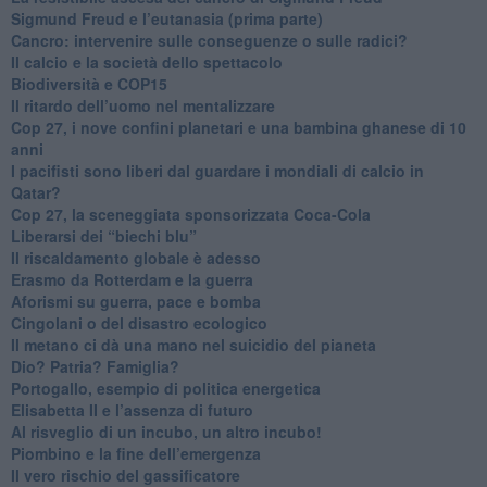
Sigmund Freud e l’eutanasia (prima parte)
Cancro: intervenire sulle conseguenze o sulle radici?
​Il calcio e la società dello spettacolo
Biodiversità e COP15
​Il ritardo dell’uomo nel mentalizzare
​Cop 27, i nove confini planetari e una bambina ghanese di 10
anni
​I pacifisti sono liberi dal guardare i mondiali di calcio in
Qatar?
​Cop 27, la sceneggiata sponsorizzata Coca-Cola
​Liberarsi dei “biechi blu”
Il riscaldamento globale è adesso
​Erasmo da Rotterdam e la guerra
​Aforismi su guerra, pace e bomba
Cingolani o del disastro ecologico
​Il metano ci dà una mano nel suicidio del pianeta
​Dio? Patria? Famiglia?
Portogallo, esempio di politica energetica
​Elisabetta II e l’assenza di futuro
Al risveglio di un incubo, un altro incubo!
​Piombino e la fine dell’emergenza
​Il vero rischio del gassificatore