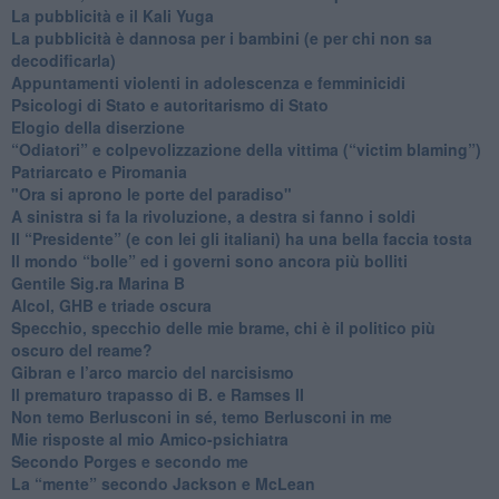
La pubblicità e il Kali Yuga
​La pubblicità è dannosa per i bambini (e per chi non sa
decodificarla)
​Appuntamenti violenti in adolescenza e femminicidi
​Psicologi di Stato e autoritarismo di Stato
Elogio della diserzione
“Odiatori” e colpevolizzazione della vittima (“victim blaming”)
​Patriarcato e Piromania
"Ora si aprono le porte del paradiso"
​A sinistra si fa la rivoluzione, a destra si fanno i soldi
​Il “Presidente” (e con lei gli italiani) ha una bella faccia tosta
​Il mondo “bolle” ed i governi sono ancora più bolliti
​Gentile Sig.ra Marina B
​Alcol, GHB e triade oscura
​Specchio, specchio delle mie brame, chi è il politico più
oscuro del reame?
​Gibran e l’arco marcio del narcisismo
​Il prematuro trapasso di B. e Ramses II
​Non temo Berlusconi in sé, temo Berlusconi in me
​Mie risposte al mio Amico-psichiatra
​Secondo Porges e secondo me
​La “mente” secondo Jackson e McLean