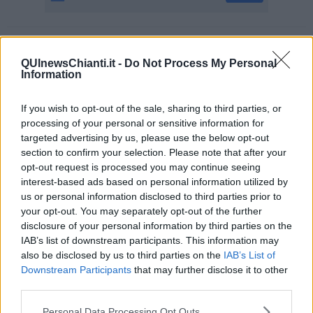
Se vuoi leggere le notizie principali della Toscana iscriviti alla
Newsletter QUInews - ToscanaMedia.
Arriva gratis tutti i giorni
QUInewsChianti.it -
Do Not Process My Personal
Information
alle 20:00 direttamente nella tua casella di posta.
Basta cliccare
QUI
If you wish to opt-out of the sale, sharing to third parties, or
Ti potrebbe interessare anche:
processing of your personal or sensitive information for
targeted advertising by us, please use the below opt-out
Articoli dal Blog “Disincantato” di Adolfo Santoro
section to confirm your selection. Please note that after your
​Un esempio di civismo
opt-out request is processed you may continue seeing
​Linee guida per organizzare il civismo della complessità
interest-based ads based on personal information utilized by
​Il ripristino della natura secondo la legge e l’impegno dei
us or personal information disclosed to third parties prior to
Cittadini
your opt-out. You may separately opt-out of the further
Il nesso tra cambiamenti climatici e salute umana
disclosure of your personal information by third parties on the
Tutti morimmo a stento (3)
IAB’s list of downstream participants. This information may
Tutti morimmo a stento (2)
also be disclosed by us to third parties on the
IAB’s List of
​Tutti morimmo a stento (1)
Downstream Participants
that may further disclose it to other
IL CORRIDOIO BLU il resoconto del convegno
third parties.
Un manuale essenziale per seguire il CORRIDOIO BLU
Il corridoio blu
Personal Data Processing Opt Outs