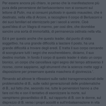
Per essere ancora più chiaro, io penso che la manifestazione più
pura della perversione del berlusconismo non si consumi sul
lettone di Putin, ma si consumi piuttosto in questo mausoleo, che è
destinato, nella villa di Arcore, a raccogliere il corpo di Berlusconi e
dei suoi familiari ed eternizzarlo per i secoli a venire. Cioè
quest’idea di un Viagra di marmo, per così dire, che dovrebbe
sancire una sorta di immortalità, di permanenza ostinata nella vita.
Ed è per questo anche che questo leader, dal punto di vista
soggettivo, ha una grande difficoltà a lasciare il posto, ha una
grande difficoltà a trovare degli eredi. E tratta il suo corpo cercando
di scongiurare tutti i segni che evocherebbero, diciamo, il suo
destino mortale. In fondo il corpo di questo leader è stato un corpo
bionico, un corpo che cancellava ogni segno del tempo attraverso il
ricorso, come sappiamo, agli strumenti che la scienza mette oggi a
disposizione per preservare questa maschera di giovinezza.”.
Rimando ad altrove le riflessioni sulle radici transgenerazionali delle
problematiche di B., sulle radici generazionali delle problematiche
di B., sul fatto che, secondo me, tutte le perversioni hanno a che
fare col rito e con il tentativo di esorcizzare la morte, sul
vampirismo giovanilistico di B., sul rapporto di B. con le donne, sul
disprezzo di B. verso i propri accoliti e sull’imbalsamazione in vita