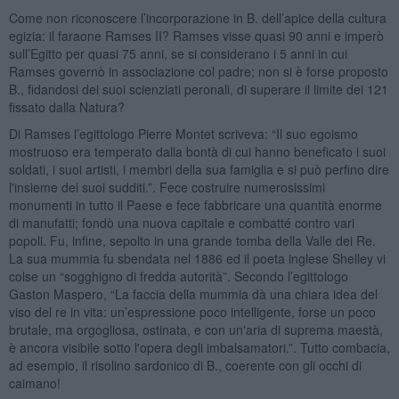
Come non riconoscere l’incorporazione in B. dell’apice della cultura
egizia: il faraone Ramses II? Ramses visse quasi 90 anni e imperò
sull’Egitto per quasi 75 anni, se si considerano i 5 anni in cui
Ramses governò in associazione col padre; non si è forse proposto
B., fidandosi dei suoi scienziati peronali, di superare il limite dei 121
fissato dalla Natura?
Di Ramses l’egittologo Pierre Montet scriveva: “Il suo egoismo
mostruoso era temperato dalla bontà di cui hanno beneficato i suoi
soldati, i suoi artisti, i membri della sua famiglia e si può perfino dire
l'insieme dei suoi sudditi.”. Fece costruire numerosissimi
monumenti in tutto il Paese e fece fabbricare una quantità enorme
di manufatti; fondò una nuova capitale e combatté contro vari
popoli. Fu, infine, sepolto in una grande tomba della Valle dei Re.
La sua mummia fu sbendata nel 1886 ed il poeta inglese Shelley vi
colse un “sogghigno di fredda autorità”. Secondo l’egittologo
Gaston Maspero, “La faccia della mummia dà una chiara idea del
viso del re in vita: un’espressione poco intelligente, forse un poco
brutale, ma orgogliosa, ostinata, e con un'aria di suprema maestà,
è ancora visibile sotto l'opera degli imbalsamatori.”. Tutto combacia,
ad esempio, il risolino sardonico di B., coerente con gli occhi di
caimano!