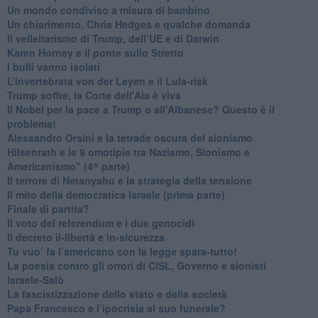
Un mondo condiviso a misura di bambino
​Un chiarimento, Chris Hedges e qualche domanda
Il velleitarismo di Trump, dell’UE e di Darwin
​Karen Horney e il ponte sullo Stretto
​I bulli vanno isolati
L’invertebrata von der Leyen e il Lula-risk
Trump soffre, la Corte dell'Aia è viva
​Il Nobel per la pace a Trump o all’Albanese? Questo è il
problema!
​Alessandro Orsini e la tetrade oscura del sionismo
​Hilsenrath e le 9 omotipie tra Nazismo, Sionismo e
Americanismo" (4^ parte)
​Il terrore di Netanyahu e la strategia della tensione
Il mito della democratica Israele (prima parte)
​Finale di partita?
​Il voto del referendum e i due genocidi
Il decreto il-libertà e in-sicurezza
Tu vuo’ fa l’americano con la legge spara-tutto!
La poesia contro gli orrori di CISL, Governo e sionisti
Israele-Salò
​La fascistizzazione dello stato e della società
Papa Francesco e l’ipocrisia al suo funerale?