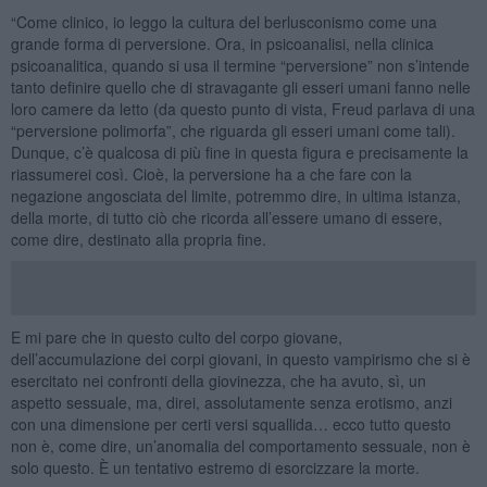
“Come clinico, io leggo la cultura del berlusconismo come una
grande forma di perversione. Ora, in psicoanalisi, nella clinica
psicoanalitica, quando si usa il termine “perversione” non s’intende
tanto definire quello che di stravagante gli esseri umani fanno nelle
loro camere da letto (da questo punto di vista, Freud parlava di una
“perversione polimorfa”, che riguarda gli esseri umani come tali).
Dunque, c’è qualcosa di più fine in questa figura e precisamente la
riassumerei così. Cioè, la perversione ha a che fare con la
negazione angosciata del limite, potremmo dire, in ultima istanza,
della morte, di tutto ciò che ricorda all’essere umano di essere,
come dire, destinato alla propria fine.
E mi pare che in questo culto del corpo giovane,
dell’accumulazione dei corpi giovani, in questo vampirismo che si è
esercitato nei confronti della giovinezza, che ha avuto, sì, un
aspetto sessuale, ma, direi, assolutamente senza erotismo, anzi
con una dimensione per certi versi squallida… ecco tutto questo
non è, come dire, un’anomalia del comportamento sessuale, non è
solo questo. È un tentativo estremo di esorcizzare la morte.