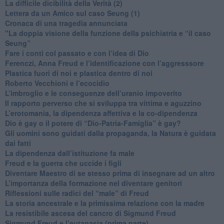
La difficile dicibilità della Verità (2)
​Lettera da un Amico sul caso Seung (1)
​Cronaca di una tragedia annunciata
"​La doppia visione della funzione della psichiatria e “il caso
Seung”
​Fare i conti col passato e con l’idea di Dio
​Ferenczi, Anna Freud e l’identificazione con l’aggresssore
Plastica fuori di noi e plastica dentro di noi
​Roberto Vecchioni e l’ecocidio
​L’imbroglio e le conseguenze dell’uranio impoverito
​Il rapporto perverso che si sviluppa tra vittima e aguzzino
L’erotomania, la dipendenza affettiva e la co-dipendenza
​Dio è gay o il potere di “Dio-Patria-Famiglia” è gay?
​Gli uomini sono guidati dalla propaganda, la Natura è guidata
dai fatti
La dipendenza dall’istituzione fa male
​Freud e la guerra che uccide i figli
​Diventare Maestro di se stesso prima di insegnare ad un altro
L’importanza della formazione nel diventare genitori
Riflessioni sulle radici del “male” di Freud
​La storia ancestrale e la primissima relazione con la madre
​La resistibile ascesa del cancro di Sigmund Freud
Sigmund Freud e l’eutanasia (prima parte)