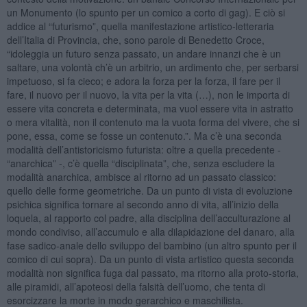
un Monumento (lo spunto per un comico a corto di gag). E ciò si
addice al “futurismo”, quella manifestazione artistico-letteraria
dell’Italia di Provincia, che, sono parole di Benedetto Croce,
“idoleggia un futuro senza passato, un andare innanzi che è un
saltare, una volontà ch’è un arbitrio, un ardimento che, per serbarsi
impetuoso, si fa cieco; e adora la forza per la forza, il fare per il
fare, il nuovo per il nuovo, la vita per la vita (…), non le importa di
essere vita concreta e determinata, ma vuol essere vita in astratto
o mera vitalità, non il contenuto ma la vuota forma del vivere, che si
pone, essa, come se fosse un contenuto.”. Ma c’è una seconda
modalità dell’antistoricismo futurista: oltre a quella precedente -
“anarchica” -, c’è quella “disciplinata”, che, senza escludere la
modalità anarchica, ambisce al ritorno ad un passato classico:
quello delle forme geometriche. Da un punto di vista di evoluzione
psichica significa tornare al secondo anno di vita, all’inizio della
loquela, al rapporto col padre, alla disciplina dell’acculturazione al
mondo condiviso, all’accumulo e alla dilapidazione del danaro, alla
fase sadico-anale dello sviluppo del bambino (un altro spunto per il
comico di cui sopra). Da un punto di vista artistico questa seconda
modalità non significa fuga dal passato, ma ritorno alla proto-storia,
alle piramidi, all’apoteosi della falsità dell’uomo, che tenta di
esorcizzare la morte in modo gerarchico e maschilista.