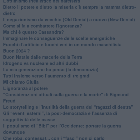
​L’ottimismo irrealistico dei narcisisti
​Dietro il potere e dietro la miseria c’è sempre la mamma dietro-
dietro
Il negazionismo da vecchio (Old Denial) a nuovo (New Denial)
Come si fa a combattere l'ignoranza?
Ma chi è questo Cassandra?
Immaginare le conseguenze delle scelte energetiche
​Fuochi d’artificio e fuochi veri in un mondo maschilista
Buon 2024 ?
​Buon Natale dalle macerie della Terra
​Idrogeno vs nucleare ed altri dubbi
​La mia generazione ha perso (la democrazia)
​Tutti insieme verso l’aumento di tre gradi
Mi chiamo Giulia
L’ignoranza al potere
​“Considerazioni attuali sulla guerra e la morte" di Sigmund
Freud
​Lo storytelling e l’inutilità della guerra dei “ragazzi di destra”
​Gli “eventi esterni”, la post-democrazia e l’assenza di
soggettività delle masse
​Il populismo di “Bibi” per l’Occidente: portare la guerra
dovunque
​Che roba, contessa!... con i “fasci” non ci parlo