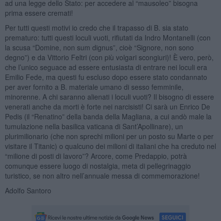
ad una legge dello Stato: per accedere al “mausoleo” bisogna
prima essere cremati!
Per tutti questi motivi io credo che il trapasso di B. sia stato
prematuro: tutti questi loculi vuoti, rifiutati da Indro Montanelli (con
la scusa “Domine, non sum dignus”, cioè “Signore, non sono
degno”) e da Vittorio Feltri (con più volgari scongiuri)! È vero, però,
che l’unico seguace ad essere entusiasta di entrare nei loculi era
Emilio Fede, ma questi fu escluso dopo essere stato condannato
per aver fornito a B. materiale umano di sesso femminile,
minorenne. A chi saranno alienati i loculi vuoti? Il bisogno di essere
venerati anche da morti è forte nei narcisisti! Ci sarà un Enrico De
Pedis (il “Renatino” della banda della Magliana, a cui andò male la
tumulazione nella basilica vaticana di Sant’Apollinare), un
plurimilionario (che non sprechi milioni per un posto su Marte o per
visitare il Titanic) o qualcuno dei milioni di italiani che ha creduto nel
“milione di posti di lavoro”? Arcore, come Predappio, potrà
comunque essere luogo di nostalgia, meta di pellegrinaggio
turistico, se non altro nell’annuale messa di commemorazione!
Adolfo Santoro