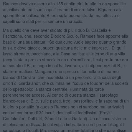
Ramses doveva essere alto 185 centimetri, fu affetto da spondilite
anchilosante ed i suoi capelli erano di colore fulvo. Riguardo alla
spondilite anchilosante B. era sulla buona strada, ma altezza e
capelli sono stati per lui sempre un cruccio.
Ma quello che deve aver sfidato di più il duo B.-Cascella è
l’iscrizione, che, secondo Diodoro Siculo, Ramses fece apporre alla
base di una sua statua: “Se qualcuno vuole sapere quanto grande
io sia e dove giaccio, superi qualcuna delle mie imprese.”. Di qui il
lusso sfrenato, pacchiano, alla Casamonica: all’interno di una villa
(acquistata a prezzo stracciato da un’ereditiera, il cui pro-tutore era
un sodale di B., e luogo in cui ha lavorato, alle dipendenze di B., lo
stalliere-mafioso Mangano) uno spreco di tonnellate di marmo
bianco di Carrara, che incorniciano un percorso “alla casa degli
orrori di Gardaland”, che culmina nel “coup de foudre” della società
dello spettacolo: la stanza centrale, illuminata da torce
perennemente accese. Al centro di questa stanza il sarcofago
bianco-rosa di B. e, sulle pareti, fregi, bassorilievi e la sagoma di un
telefono portatile (a questo Ramses non ci sarebbe mai arrivato!)
con un contorno di 32 loculi, destinati ai fedelissimi (Previti,
Confalonieri, Dell’Utri, Gianni Letta e Galliani). Un efficace sistema
di telecamere dissuade chi voglia imbrattare con i propri bisogni il
sarcofago o i loculi. Ma, senza un regime totalitario che garantisse