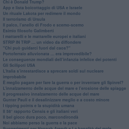
​Chi è Donald Trump?
App e lista boicottaggio di USA e Israele
​Un rituale Lakota per redimere il mondo
Il terrorismo di Ursula
​Il palco, l’anello di Frodo e scemo-scemo
Esimio filosofo Galimberti
​I mattarelli e le mattarelle europei e italiani
​STRIP IN TRIP … un video da diffondere
"Chi può guidarci fuori dal caos?"
​Portoferraio alluvionata … era imprevedibile?
Le conseguenze mondiali dell’infanzia infelice dei potenti
​Gli Scilipoti USA
L’Italia s’intestardisce a sprecare soldi sul nucleare
improbabile
È meglio pagare per fare la guerra o per inventare gli Spinrel?
​L’innalzamento delle acque del mare e l’erosione delle spiagge
​Il progressivo innalzamento delle acque del mare
​Gunter Pauli e il desalinizzare meglio e a costo minore
I tipping points e la stupidità umana
​Il 58° rapporto Censis e gli italiani veri
​Il bel gioco dura poco, marcondirondà
Noi abbiamo perso la guerra e la pace
Suggerimenti per Hannah Arendt e La banalità del male