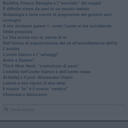
​Buddha, Franco Basaglia e l’”ecocidio” dei negazi
​È difficile vivere da sani in un mondo malato
Solastalgia e lotta contro le prepotenze dei governi anti-
ecologici
​A mio modesto parere 1: come l’uomo si sta suicidando
​Umile proposta
​La Vita scorre con te, senza di te
​Dall’istinto di sopravvivenza del sé all’annullamento dell'io
L'avidità
​L’uomo bianco e i “selvaggi”
​Avere o Essere?
​Thich Nhat Hanh, “costruttore di pace“
​L’eredità dell’uomo bianco e dell’uomo rosso
Al-Hallaj e il prof. Alessandro Orsini
​Lettera a mio nipote di due mesi
​Il nostro “Io” è il nostro “nemico”
​Chiarezza e disincanto