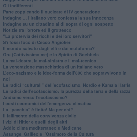
​Gli indifferenti
Parte zoppicando il nucleare di IV generazione
​Indagine … l’italiano vero confessa la sua innocenza
Indagine su un cittadino al di sopra di ogni sospetto
Notizie tra l'orrore ed il grottesco
"La protervia dei ricchi e dei loro servitori"
S’i fossi foco di Cecco Angiolieri
​Il mondo salvato dagli elfi e dai mutaforma?
Gru (Cattivissimo me) e lo Spirito di Goebbels
​La mal-destra, la mal-sinistra e il mal-tecnico
​La venerazione masochistica di un italiano vero
​L’eco-nazismo e le idee-forma dell’800 che sopravvivono in
noi
​Le radici “culturali” dell’ecofascismo, Nordio e Kamala Harris
Le radici dell’ecofascismo: la purezza della terra e della razza
Andiamo verso l’ecofascismo?
I costi economici dell’emergenza climatica
​La “pacchia” è finita! Ma per chi?
​Il fallimento della convivenza civile
​I vizi di Hitler e quelli degli altri
Addio clima mediterraneo e Medicane
​Assange, Galileo e l’Ossimoro della Cultura