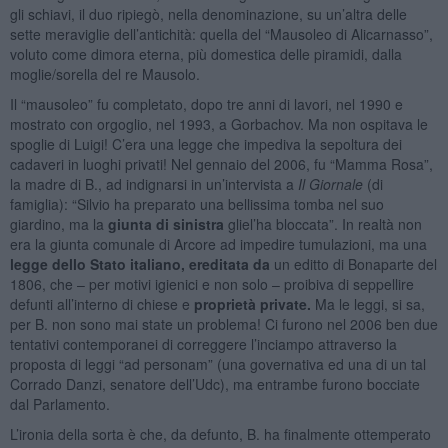
gli schiavi, il duo ripiegò, nella denominazione, su un’altra delle
sette meraviglie dell’antichità: quella del “Mausoleo di Alicarnasso”,
voluto come dimora eterna, più domestica delle piramidi, dalla
moglie/sorella del re Mausolo.
Il “mausoleo” fu completato, dopo tre anni di lavori, nel 1990 e
mostrato con orgoglio, nel 1993, a Gorbachov. Ma non ospitava le
spoglie di Luigi! C’era una legge che impediva la sepoltura dei
cadaveri in luoghi privati! Nel gennaio del 2006, fu “Mamma Rosa”,
la madre di B., ad indignarsi in un’intervista a
Il Giornale
(di
famiglia): “Silvio ha preparato una bellissima tomba nel suo
giardino, ma la
giunta di sinistra
gliel’ha bloccata”. In realtà non
era la giunta comunale di Arcore ad impedire tumulazioni, ma una
legge dello Stato italiano, ereditata da
un editto di Bonaparte del
1806, che – per motivi igienici e non solo – proibiva di seppellire
defunti all’interno di chiese e
proprietà private.
Ma le leggi, si sa,
per B. non sono mai state un problema! Ci furono nel 2006 ben due
tentativi contemporanei di correggere l’inciampo attraverso la
proposta di leggi “ad personam” (una governativa ed una di un tal
Corrado Danzi, senatore dell’Udc), ma entrambe furono bocciate
dal Parlamento.
L’ironia della sorta è che, da defunto, B. ha finalmente ottemperato