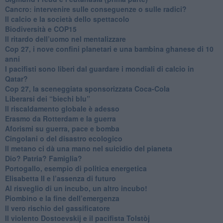
Cancro: intervenire sulle conseguenze o sulle radici?
​Il calcio e la società dello spettacolo
Biodiversità e COP15
​Il ritardo dell’uomo nel mentalizzare
​Cop 27, i nove confini planetari e una bambina ghanese di 10
anni
​I pacifisti sono liberi dal guardare i mondiali di calcio in
Qatar?
​Cop 27, la sceneggiata sponsorizzata Coca-Cola
​Liberarsi dei “biechi blu”
Il riscaldamento globale è adesso
​Erasmo da Rotterdam e la guerra
​Aforismi su guerra, pace e bomba
Cingolani o del disastro ecologico
​Il metano ci dà una mano nel suicidio del pianeta
​Dio? Patria? Famiglia?
Portogallo, esempio di politica energetica
​Elisabetta II e l’assenza di futuro
Al risveglio di un incubo, un altro incubo!
​Piombino e la fine dell’emergenza
​Il vero rischio del gassificatore
​Il violento Dostoevskij e il pacifista Tolstòj