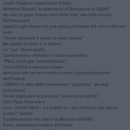
​I bulli d’Italia e i masochisti d’Italia
​Bertrand Russell, le televisioni di Berlusconi e l’ADHD
​Se vuoi la pace, investi non nelle armi, ma nella scuola
​Dichiara pace
​Appello agli elettori ad una scelta profonda del voto e del non
voto
"Come sfasciare il paese in sette mosse"
​Ma questi ci sono o ci fanno?
​Le “tua” libera scelta
Cambiamento climatico e realtà sostenibili
“Pace, ecologia, responsabilità”
​Corruttibilità e machiavellismo
Istruzioni per un’arte corale contro l’oggettivizzazione
dell’Essere
​L’MMPI e il mito della valutazione “oggettiva” dei test
psicologici
Come migliorare la proposta “pace terra dignità”
Caro Papa Francesco
​Jorit, Ornella Muti… e i politici (e i loro elettori) che hanno
perso l’”anima”
​Il sollevamento dei mari e la Riforma dell’ONU
Putin, imperatore romano d’Oriente