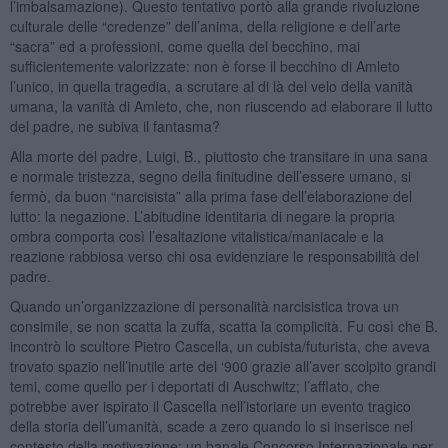
l’imbalsamazione). Questo tentativo portò alla grande rivoluzione
culturale delle “credenze” dell’anima, della religione e dell’arte
“sacra” ed a professioni, come quella del becchino, mai
sufficientemente valorizzate: non è forse il becchino di Amleto
l’unico, in quella tragedia, a scrutare al di là del velo della vanità
umana, la vanità di Amleto, che, non riuscendo ad elaborare il lutto
del padre, ne subiva il fantasma?
Alla morte del padre, Luigi, B., piuttosto che transitare in una sana
e normale tristezza, segno della finitudine dell’essere umano, si
fermò, da buon “narcisista” alla prima fase dell’elaborazione del
lutto: la negazione. L’abitudine identitaria di negare la propria
ombra comporta così l’esaltazione vitalistica/maniacale e la
reazione rabbiosa verso chi osa evidenziare le responsabilità del
padre.
Quando un’organizzazione di personalità narcisistica trova un
consimile, se non scatta la zuffa, scatta la complicità. Fu così che B.
incontrò lo scultore Pietro Cascella, un cubista/futurista, che aveva
trovato spazio nell’inutile arte del ‘900 grazie all’aver scolpito grandi
temi, come quello per i deportati di Auschwitz; l’afflato, che
potrebbe aver ispirato il Cascella nell’istoriare un evento tragico
della storia dell’umanità, scade a zero quando lo si inserisce nel
contesto della motivazione: un banale Concorso Internazionale per