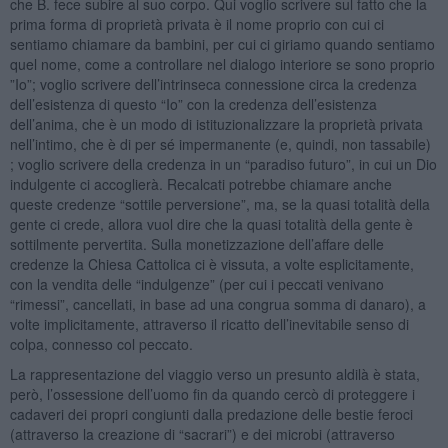
che B. fece subire al suo corpo. Qui voglio scrivere sul fatto che la
prima forma di proprietà privata è il nome proprio con cui ci
sentiamo chiamare da bambini, per cui ci giriamo quando sentiamo
quel nome, come a controllare nel dialogo interiore se sono proprio
”Io”; voglio scrivere dell’intrinseca connessione circa la credenza
dell’esistenza di questo “Io” con la credenza dell’esistenza
dell’anima, che è un modo di istituzionalizzare la proprietà privata
nell’intimo, che è di per sé impermanente (e, quindi, non tassabile)
; voglio scrivere della credenza in un “paradiso futuro”, in cui un Dio
indulgente ci accoglierà. Recalcati potrebbe chiamare anche
queste credenze “sottile perversione”, ma, se la quasi totalità della
gente ci crede, allora vuol dire che la quasi totalità della gente è
sottilmente pervertita. Sulla monetizzazione dell’affare delle
credenze la Chiesa Cattolica ci è vissuta, a volte esplicitamente,
con la vendita delle “indulgenze” (per cui i peccati venivano
“rimessi”, cancellati, in base ad una congrua somma di danaro), a
volte implicitamente, attraverso il ricatto dell’inevitabile senso di
colpa, connesso col peccato.
La rappresentazione del viaggio verso un presunto aldilà è stata,
però, l’ossessione dell’uomo fin da quando cercò di proteggere i
cadaveri dei propri congiunti dalla predazione delle bestie feroci
(attraverso la creazione di “sacrari”) e dei microbi (attraverso