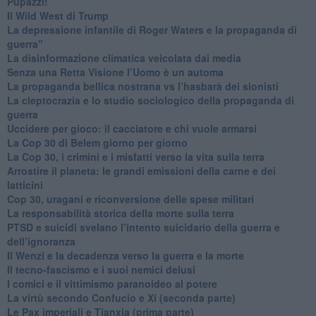
​Pupazzi!
​Il Wild West di Trump
​La depressione infantile di Roger Waters e la propaganda di
guerra"
​La disinformazione climatica veicolata dai media
Senza una Retta Visione l’Uomo è un automa
​La propaganda bellica nostrana vs l’hasbarà dei sionisti
​La cleptocrazia e lo studio sociologico della propaganda di
guerra
​Uccidere per gioco: il cacciatore e chi vuole armarsi
​La Cop 30 di Belem giorno per giorno
La Cop 30, i crimini e i misfatti verso la vita sulla terra
Arrostire il pianeta: le grandi emissioni della carne e dei
latticini
​Cop 30, uragani e riconversione delle spese militari
La responsabilità storica della morte sulla terra
PTSD e suicidi svelano l’intento suicidario della guerra e
dell’ignoranza
Il Wenzi e la decadenza verso la guerra e la morte
​Il tecno-fascismo e i suoi nemici delusi
​I comici e il vittimismo paranoideo al potere
​La virtù secondo Confucio e Xi (seconda parte)
Le Pax imperiali e Tianxia (prima parte)