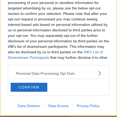
Tutti morimmo a stento (3)
processing of your personal or sensitive information for
Tutti morimmo a stento (2)
targeted advertising by us, please use the below opt-out
​Tutti morimmo a stento (1)
section to confirm your selection. Please note that after your
IL CORRIDOIO BLU il resoconto del convegno
opt-out request is processed you may continue seeing
Un manuale essenziale per seguire il CORRIDOIO BLU
interest-based ads based on personal information utilized by
Il corridoio blu
us or personal information disclosed to third parties prior to
​Il cronoprogramma ottimale verso il full electric sui traghetti
your opt-out. You may separately opt-out of the further
​I costi dell’adeguamento al cold ironing
disclosure of your personal information by third parties on the
Alcune domande da esordiente agli esperti che decidono le
IAB’s list of downstream participants. This information may
sorti dell’Elba
also be disclosed by us to third parties on the
IAB’s List of
Verso il full electric a gestione pubblica dei traghetti​
Downstream Participants
that may further disclose it to other
​La Scienza dei Cittadini e i Cittadini per l’Aria
third parties.
Trump e le sue guerre contro i deboli e contro la terra
​Le furbate elettorali della Meloni e la testardaggine
Personal Data Processing Opt Outs
dell’opposizione
​Date loro l’Oscar al posto del Nobel per la Pace
L'umanizzazione dell'economia e della politica
CONFIRM
​Dopo il diluvio dei NO: un patto intergenerazionale
​Un grandioso NO ai falchi teocratici e ai loro vassalli
La religione è la cocaina dei potenti
Donald e Bibi confinati nell’isola di St James?
Data Deletion
Data Access
Privacy Policy
L’italiano vero e la paura che al referendum vinca il No
​Complottismo o capitalismo globale?