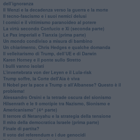
dell’ignoranza
Il Wenzi e la decadenza verso la guerra e la morte
​Il tecno-fascismo e i suoi nemici delusi
​I comici e il vittimismo paranoideo al potere
​La virtù secondo Confucio e Xi (seconda parte)
Le Pax imperiali e Tianxia (prima parte)
Un mondo condiviso a misura di bambino
​Un chiarimento, Chris Hedges e qualche domanda
Il velleitarismo di Trump, dell’UE e di Darwin
​Karen Horney e il ponte sullo Stretto
​I bulli vanno isolati
L’invertebrata von der Leyen e il Lula-risk
Trump soffre, la Corte dell'Aia è viva
​Il Nobel per la pace a Trump o all’Albanese? Questo è il
problema!
​Alessandro Orsini e la tetrade oscura del sionismo
​Hilsenrath e le 9 omotipie tra Nazismo, Sionismo e
Americanismo" (4^ parte)
​Il terrore di Netanyahu e la strategia della tensione
Il mito della democratica Israele (prima parte)
​Finale di partita?
​Il voto del referendum e i due genocidi