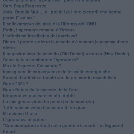
Caro Papa Francesco
​Jorit, Ornella Muti… e i politici (e i loro elettori) che hanno
perso l’”anima”
​Il sollevamento dei mari e la Riforma dell’ONU
Putin, imperatore romano d’Oriente
​L’ottimismo irrealistico dei narcisisti
​Dietro il potere e dietro la miseria c’è sempre la mamma dietro-
dietro
Il negazionismo da vecchio (Old Denial) a nuovo (New Denial)
Come si fa a combattere l'ignoranza?
Ma chi è questo Cassandra?
Immaginare le conseguenze delle scelte energetiche
​Fuochi d’artificio e fuochi veri in un mondo maschilista
Buon 2024 ?
​Buon Natale dalle macerie della Terra
​Idrogeno vs nucleare ed altri dubbi
​La mia generazione ha perso (la democrazia)
​Tutti insieme verso l’aumento di tre gradi
Mi chiamo Giulia
L’ignoranza al potere
​“Considerazioni attuali sulla guerra e la morte" di Sigmund
Freud