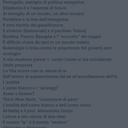
Portogallo, esempio di politica energetica
​Elisabetta II e l’assenza di futuro
Al risveglio di un incubo, un altro incubo!
​Piombino e la fine dell’emergenza
​Il vero rischio del gassificatore
​Il violento Dostoevskij e il pacifista Tolstòj
​Buddha, Franco Basaglia e l’”ecocidio” dei negazi
​È difficile vivere da sani in un mondo malato
Solastalgia e lotta contro le prepotenze dei governi anti-
ecologici
​A mio modesto parere 1: come l’uomo si sta suicidando
​Umile proposta
​La Vita scorre con te, senza di te
​Dall’istinto di sopravvivenza del sé all’annullamento dell'io
L'avidità
​L’uomo bianco e i “selvaggi”
​Avere o Essere?
​Thich Nhat Hanh, “costruttore di pace“
​L’eredità dell’uomo bianco e dell’uomo rosso
Al-Hallaj e il prof. Alessandro Orsini
​Lettera a mio nipote di due mesi
​Il nostro “Io” è il nostro “nemico”
​Chiarezza e disincanto