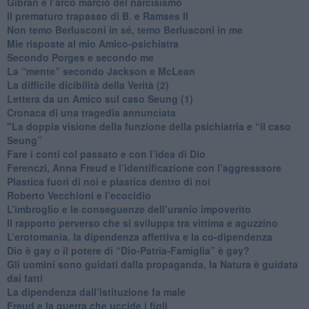
​Gibran e l’arco marcio del narcisismo
​Il prematuro trapasso di B. e Ramses II
​Non temo Berlusconi in sé, temo Berlusconi in me
​Mie risposte al mio Amico-psichiatra
​Secondo Porges e secondo me
​La “mente” secondo Jackson e McLean
La difficile dicibilità della Verità (2)
​Lettera da un Amico sul caso Seung (1)
​Cronaca di una tragedia annunciata
"​La doppia visione della funzione della psichiatria e “il caso
Seung”
​Fare i conti col passato e con l’idea di Dio
​Ferenczi, Anna Freud e l’identificazione con l’aggresssore
Plastica fuori di noi e plastica dentro di noi
​Roberto Vecchioni e l’ecocidio
​L’imbroglio e le conseguenze dell’uranio impoverito
​Il rapporto perverso che si sviluppa tra vittima e aguzzino
L’erotomania, la dipendenza affettiva e la co-dipendenza
​Dio è gay o il potere di “Dio-Patria-Famiglia” è gay?
​Gli uomini sono guidati dalla propaganda, la Natura è guidata
dai fatti
La dipendenza dall’istituzione fa male
​Freud e la guerra che uccide i figli