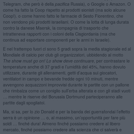
Telegram, che però è della
pacifica
Russia), o Google o Amazon. O
come ha fatto la Coop rispetto ai prodotti sionisti (ma solo alcune
Coop!). o come hanno fatto le farmacie di Sesto Fiorentino, che
non vendono più prodotti israeliani. O come la lotta di lunga durata
contro la danese Maersk, la compagnia di trasporto che
intratteneva rapporti con i coloni della Cisgiordania (ma che
continua ad esportare componenti per le armi in Israele).
E nel frattempo fuori ci sono 5 gradi sopra la media stagionale ed al
Mondiale di calcio per club gli organizzatori, ubbidendo al motto
The show must go on! Lo show deve continuare
, per contrastare le
temperature anche di 37 gradi e l’umidità del 45%, hanno dovuto
utilizzare, durante gli allenamenti, getti d’acqua sui giocatori,
ventilatori in campo e bevande fredde ogni 10 minuti, mentre
avvengono acquazzoni improvvisi durante le partite con un pallone
che rimbalza come un coniglio sull’erba alterata e con gli stadi vuoti
… mentre le riserve del Borussia Dortmund parteciperanno alle
partite dagli spogliatoi.
Ma, si sa, per lo zio Donald e per la banda dei guerrafondai l’effetto
serra è un opinione … o, al massimo, un’opportunità per fare più
soldi … finché dura! Almeno finché possiamo credere al libero
mercato, finché possiamo credere alla scienza che ci salverà e