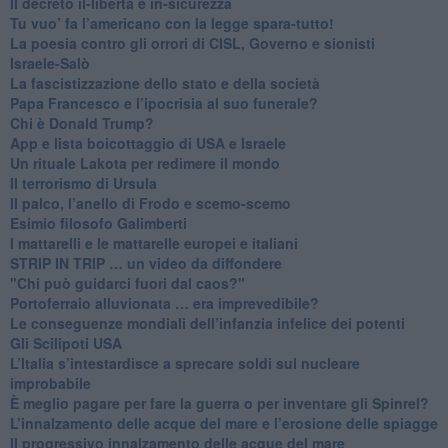
Il decreto il-libertà e in-sicurezza
Tu vuo’ fa l’americano con la legge spara-tutto!
La poesia contro gli orrori di CISL, Governo e sionisti
Israele-Salò
​La fascistizzazione dello stato e della società
Papa Francesco e l’ipocrisia al suo funerale?
​Chi è Donald Trump?
App e lista boicottaggio di USA e Israele
​Un rituale Lakota per redimere il mondo
Il terrorismo di Ursula
​Il palco, l’anello di Frodo e scemo-scemo
Esimio filosofo Galimberti
​I mattarelli e le mattarelle europei e italiani
​STRIP IN TRIP … un video da diffondere
"Chi può guidarci fuori dal caos?"
​Portoferraio alluvionata … era imprevedibile?
Le conseguenze mondiali dell’infanzia infelice dei potenti
​Gli Scilipoti USA
L’Italia s’intestardisce a sprecare soldi sul nucleare
improbabile
È meglio pagare per fare la guerra o per inventare gli Spinrel?
​L’innalzamento delle acque del mare e l’erosione delle spiagge
​Il progressivo innalzamento delle acque del mare