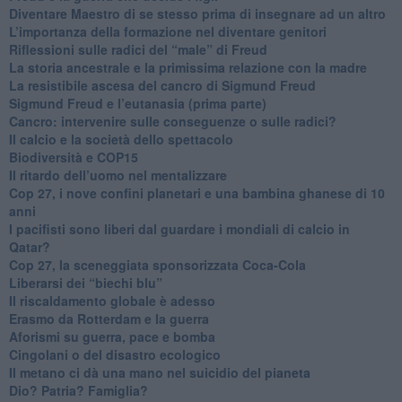
​Diventare Maestro di se stesso prima di insegnare ad un altro
L’importanza della formazione nel diventare genitori
Riflessioni sulle radici del “male” di Freud
​La storia ancestrale e la primissima relazione con la madre
​La resistibile ascesa del cancro di Sigmund Freud
Sigmund Freud e l’eutanasia (prima parte)
Cancro: intervenire sulle conseguenze o sulle radici?
​Il calcio e la società dello spettacolo
Biodiversità e COP15
​Il ritardo dell’uomo nel mentalizzare
​Cop 27, i nove confini planetari e una bambina ghanese di 10
anni
​I pacifisti sono liberi dal guardare i mondiali di calcio in
Qatar?
​Cop 27, la sceneggiata sponsorizzata Coca-Cola
​Liberarsi dei “biechi blu”
Il riscaldamento globale è adesso
​Erasmo da Rotterdam e la guerra
​Aforismi su guerra, pace e bomba
Cingolani o del disastro ecologico
​Il metano ci dà una mano nel suicidio del pianeta
​Dio? Patria? Famiglia?