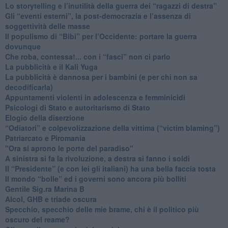
​Lo storytelling e l’inutilità della guerra dei “ragazzi di destra”
​Gli “eventi esterni”, la post-democrazia e l’assenza di
soggettività delle masse
​Il populismo di “Bibi” per l’Occidente: portare la guerra
dovunque
​Che roba, contessa!... con i “fasci” non ci parlo
La pubblicità e il Kali Yuga
​La pubblicità è dannosa per i bambini (e per chi non sa
decodificarla)
​Appuntamenti violenti in adolescenza e femminicidi
​Psicologi di Stato e autoritarismo di Stato
Elogio della diserzione
“Odiatori” e colpevolizzazione della vittima (“victim blaming”)
​Patriarcato e Piromania
"Ora si aprono le porte del paradiso"
​A sinistra si fa la rivoluzione, a destra si fanno i soldi
​Il “Presidente” (e con lei gli italiani) ha una bella faccia tosta
​Il mondo “bolle” ed i governi sono ancora più bolliti
​Gentile Sig.ra Marina B
​Alcol, GHB e triade oscura
​Specchio, specchio delle mie brame, chi è il politico più
oscuro del reame?