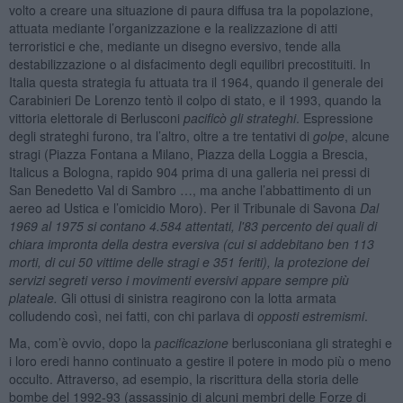
volto a creare una situazione di paura diffusa tra la popolazione,
attuata mediante l’organizzazione e la realizzazione di atti
terroristici e che, mediante un disegno eversivo, tende alla
destabilizzazione o al disfacimento degli equilibri precostituiti. In
Italia questa strategia fu attuata tra il 1964, quando il generale dei
Carabinieri De Lorenzo tentò il colpo di stato, e il 1993, quando la
vittoria elettorale di Berlusconi
pacificò gli strateghi
. Espressione
degli strateghi furono, tra l’altro, oltre a tre tentativi di
golpe
, alcune
stragi (Piazza Fontana a Milano, Piazza della Loggia a Brescia,
Italicus a Bologna, rapido 904 prima di una galleria nei pressi di
San Benedetto Val di Sambro …, ma anche l’abbattimento di un
aereo ad Ustica e l’omicidio Moro). Per il Tribunale di Savona
Dal
1969 al 1975 si contano 4.584 attentati, l'83 percento dei quali di
chiara impronta della destra eversiva (cui si addebitano ben 113
morti, di cui 50 vittime delle stragi e 351 feriti), la protezione dei
servizi segreti verso i movimenti eversivi appare sempre più
plateale.
Gli ottusi di sinistra reagirono con la lotta armata
colludendo così, nei fatti, con chi parlava di
opposti estremismi
.
Ma, com’è ovvio, dopo la
pacificazione
berlusconiana gli strateghi e
i loro eredi hanno continuato a gestire il potere in modo più o meno
occulto. Attraverso, ad esempio, la riscrittura della storia delle
bombe del 1992-93 (assassinio di alcuni membri delle Forze di