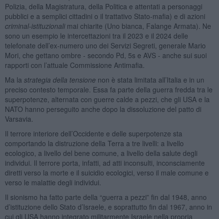
Polizia, della Magistratura, della Politica e attentati a personaggi
pubblici e a semplici cittadini o il trattativo Stato-mafia) e di azioni
criminal-istituzionali
mai chiarite (Uno bianca, Falange Armata). Ne
sono un esempio le intercettazioni tra il 2023 e il 2024 delle
telefonate dell’ex-numero uno dei Servizi Segreti, generale Mario
Mori, che gettano ombre - secondo Pd, 5s e AVS - anche sui suoi
rapporti con l’attuale Commissione Antimafia.
Ma la
strategia della tensione
non è stata limitata all’Italia e in un
preciso contesto temporale. Essa fa parte della guerra fredda tra le
superpotenze, alternata con guerre calde a pezzi, che gli USA e la
NATO hanno perseguito anche dopo la dissoluzione del patto di
Varsavia.
Il terrore interiore dell’Occidente e delle superpotenze sta
comportando la distruzione della Terra a tre livelli: a livello
ecologico, a livello del bene comune, a livello della salute degli
individui. Il terrore porta, infatti, ad atti inconsulti, inconsciamente
diretti verso la morte e il suicidio ecologici, verso il male comune e
verso le malattie degli individui.
Il sionismo ha fatto parte della “guerra a pezzi” fin dal 1948, anno
d’istituzione dello Stato d’Israele, e soprattutto fin dal 1967, anno in
cui gli USA hanno integrato militarmente Israele nella propria