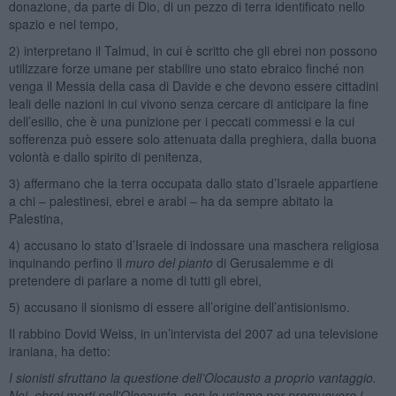
donazione, da parte di Dio, di un pezzo di terra identificato nello
spazio e nel tempo,
2) interpretano il Talmud, in cui è scritto che gli ebrei non possono
utilizzare forze umane per stabilire uno stato ebraico finché non
venga il Messia della casa di Davide e che devono essere cittadini
leali delle nazioni in cui vivono senza cercare di anticipare la fine
dell’esilio, che è una punizione per i peccati commessi e la cui
sofferenza può essere solo attenuata dalla preghiera, dalla buona
volontà e dallo spirito di penitenza,
3) affermano che la terra occupata dallo stato d’Israele appartiene
a chi – palestinesi, ebrei e arabi – ha da sempre abitato la
Palestina,
4) accusano lo stato d’Israele di indossare una maschera religiosa
inquinando perfino il
muro del pianto
di Gerusalemme e di
pretendere di parlare a nome di tutti gli ebrei,
5) accusano il sionismo di essere all’origine dell’antisionismo.
Il rabbino Dovid Weiss, in un’intervista del 2007 ad una televisione
iraniana, ha detto:
I sionisti sfruttano la questione dell’Olocausto a proprio vantaggio.
Noi, ebrei morti nell'Olocausto, non lo usiamo per promuovere i