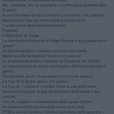
​Ma, contessa, non si vergogna a continuare a guardare San
Scemo?
​Io non mi fiderei di chi promuove o consuma i riti collettivi
Esportazioni Usa: da democrazia a guerra civile
​I vestiti nuovi degli imperatori baltici
​Pupazzi!
​Il Wild West di Trump
​La depressione infantile di Roger Waters e la propaganda di
guerra"
​La disinformazione climatica veicolata dai media
Senza una Retta Visione l’Uomo è un automa
​La propaganda bellica nostrana vs l’hasbarà dei sionisti
​La cleptocrazia e lo studio sociologico della propaganda di
guerra
​Uccidere per gioco: il cacciatore e chi vuole armarsi
​La Cop 30 di Belem giorno per giorno
La Cop 30, i crimini e i misfatti verso la vita sulla terra
Arrostire il pianeta: le grandi emissioni della carne e dei
latticini
​Cop 30, uragani e riconversione delle spese militari
La responsabilità storica della morte sulla terra
PTSD e suicidi svelano l’intento suicidario della guerra e