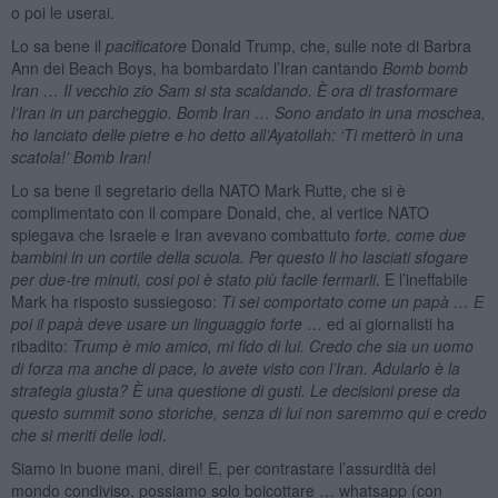
o poi le userai.
Lo sa bene il
pacificatore
Donald Trump, che, sulle note di Barbra
Ann dei Beach Boys, ha bombardato l’Iran cantando
Bomb bomb
Iran … Il vecchio zio Sam si sta scaldando. È ora di trasformare
l’Iran in un parcheggio. Bomb Iran … Sono andato in una moschea,
ho lanciato delle pietre e ho detto all’Ayatollah: ‘Ti metterò in una
scatola!’ Bomb Iran!
Lo sa bene il segretario della NATO Mark Rutte, che si è
complimentato con il compare Donald, che, al vertice NATO
spiegava che Israele e Iran avevano combattuto
forte, come due
bambini in un cortile della scuola. Per questo li ho lasciati sfogare
per due-tre minuti, cosi poi è stato più facile fermarli
. E l’ineffabile
Mark ha risposto sussiegoso:
Ti sei comportato come un papà … E
poi il papà deve usare un linguaggio forte
… ed ai giornalisti ha
ribadito:
Trump è mio amico, mi fido di lui. Credo che sia un uomo
di forza ma anche di pace, lo avete visto con l’Iran. Adularlo è la
strategia giusta? È una questione di gusti. Le decisioni prese da
questo summit sono storiche, senza di lui non saremmo qui e credo
che si meriti delle lodi
.
Siamo in buone mani, direi! E, per contrastare l’assurdità del
mondo condiviso, possiamo solo boicottare … whatsapp (con