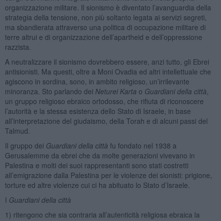
organizzazione militare. Il sionismo è diventato l’avanguardia della
strategia della tensione, non più soltanto legata ai servizi segreti,
ma sbandierata attraverso una politica di occupazione militare di
terre altrui e di organizzazione dell’apartheid e dell’oppressione
razzista.
A neutralizzare il sionismo dovrebbero essere, anzi tutto, gli Ebrei
antisionisti. Ma questi, oltre a Moni Ovadia ed altri intellettuale che
agiscono in sordina, sono, in ambito religioso, un’irrilevante
minoranza. Sto parlando dei
Neturei Karta
o
Guardiani della città
,
un gruppo religioso ebraico ortodosso, che rifiuta di riconoscere
l’autorità e la stessa esistenza dello Stato di Israele, in base
all’interpretazione del giudaismo, della Torah e di alcuni passi del
Talmud.
Il gruppo dei
Guardiani della città
fu fondato nel 1938 a
Gerusalemme da ebrei che da molte generazioni vivevano in
Palestina e molti dei suoi rappresentanti sono stati costretti
all’emigrazione dalla Palestina per le violenze dei sionisti: prigione,
torture ed altre violenze cui ci ha abituato lo Stato d’Israele.
I
Guardiani della città
1) ritengono che sia contraria all’autenticità religiosa ebraica la