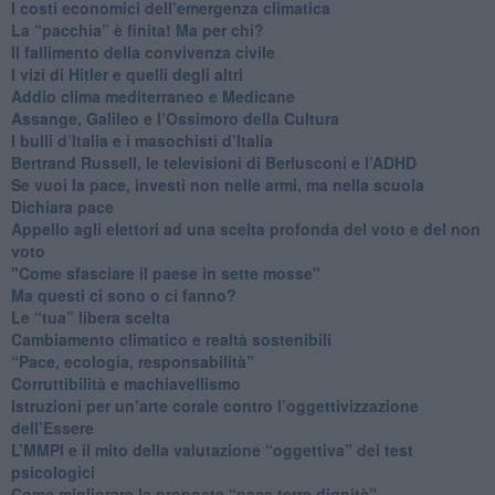
I costi economici dell’emergenza climatica
​La “pacchia” è finita! Ma per chi?
​Il fallimento della convivenza civile
​I vizi di Hitler e quelli degli altri
Addio clima mediterraneo e Medicane
​Assange, Galileo e l’Ossimoro della Cultura
​I bulli d’Italia e i masochisti d’Italia
​Bertrand Russell, le televisioni di Berlusconi e l’ADHD
​Se vuoi la pace, investi non nelle armi, ma nella scuola
​Dichiara pace
​Appello agli elettori ad una scelta profonda del voto e del non
voto
"Come sfasciare il paese in sette mosse"
​Ma questi ci sono o ci fanno?
​Le “tua” libera scelta
Cambiamento climatico e realtà sostenibili
“Pace, ecologia, responsabilità”
​Corruttibilità e machiavellismo
Istruzioni per un’arte corale contro l’oggettivizzazione
dell’Essere
​L’MMPI e il mito della valutazione “oggettiva” dei test
psicologici
Come migliorare la proposta “pace terra dignità”