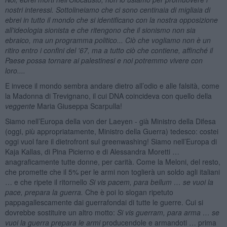
nostri interessi. Sottolineiamo che ci sono centinaia di migliaia di
ebrei in tutto il mondo che si identificano con la nostra opposizione
all'ideologia sionista e che ritengono che il sionismo non sia
ebraico, ma un programma politico... Ciò che vogliamo non è un
ritiro entro i confini del '67, ma a tutto ciò che contiene, affinché il
Paese possa tornare ai palestinesi e noi potremmo vivere con
loro....
E invece il mondo sembra andare dietro all’odio e alle falsità, come
la Madonna di Trevignano, il cui DNA coincideva con quello della
veggente
Maria Giuseppa Scarpulla!
Siamo nell’Europa della von der Laeyen - già Ministro della Difesa
(oggi, più appropriatamente, Ministro della Guerra) tedesco: costei
oggi vuol fare il dietrofront sul greenwashing! Siamo nell’Europa di
Kaja Kallas, di Pina Picierno e di Alessandra Moretti …
anagraficamente tutte donne, per carità. Come la Meloni, del resto,
che promette che il 5% per le armi non toglierà un soldo agli italiani
… e che ripete il ritornello
Si vis pacem, para bellum … se vuoi la
pace, prepara la guerra.
Che è poi lo slogan ripetuto
pappagallescamente dai guerrafondai di tutte le guerre. Cui si
dovrebbe sostituire un altro motto:
Si vis guerram, para arma … se
vuoi la guerra prepara le armi
producendole e armandoti … prima