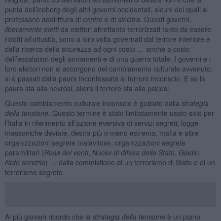
punta dell’iceberg degli altri governi occidentali, alcuni dei quali si
professano addirittura di
centro
o di
sinistra
. Questi governi,
liberamente eletti
da elettori altrettanto terrorizzati tanto da essere
ridotti all’ottusità, sono a loro volta governati dal terrore interiore e
dalla ricerca della sicurezza ad ogni costo … anche a costo
dell’escalation degli armamenti e di una guerra totale. I governi e i
loro elettori non si accorgono del cambiamento culturale avvenuto:
si è passati dalla paura inconfessata al terrore inconscio. E se la
paura sta alla nevrosi, allora il terrore sta alla psicosi.
Questo cambiamento culturale inconscio è guidato dalla
strategia
della tensione
. Questo termine è stato limitatamente usato solo per
l’Italia in riferimento all’azione eversiva di servizi segreti, logge
massoniche deviate, destra più o meno estrema, mafia e altre
organizzazioni segrete malavitose, organizzazioni segrete
paramilitari (
Rosa dei venti
,
Nuclei di difesa dello Stato
,
Gladio
,
Noto servizio
) … dalla commistione di un terrorismo di Stato e di un
terrorismo segreto.
Ai più giovani ricordo che la
strategia della tensione
è un piano