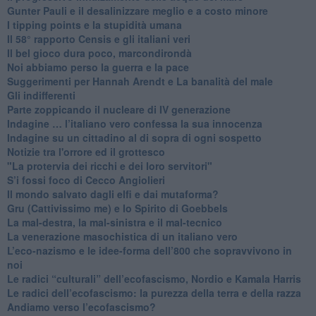
​Gunter Pauli e il desalinizzare meglio e a costo minore
I tipping points e la stupidità umana
​Il 58° rapporto Censis e gli italiani veri
​Il bel gioco dura poco, marcondirondà
Noi abbiamo perso la guerra e la pace
Suggerimenti per Hannah Arendt e La banalità del male
​Gli indifferenti
Parte zoppicando il nucleare di IV generazione
​Indagine … l’italiano vero confessa la sua innocenza
Indagine su un cittadino al di sopra di ogni sospetto
Notizie tra l'orrore ed il grottesco
"La protervia dei ricchi e dei loro servitori"
S’i fossi foco di Cecco Angiolieri
​Il mondo salvato dagli elfi e dai mutaforma?
Gru (Cattivissimo me) e lo Spirito di Goebbels
​La mal-destra, la mal-sinistra e il mal-tecnico
​La venerazione masochistica di un italiano vero
​L’eco-nazismo e le idee-forma dell’800 che sopravvivono in
noi
​Le radici “culturali” dell’ecofascismo, Nordio e Kamala Harris
Le radici dell’ecofascismo: la purezza della terra e della razza
Andiamo verso l’ecofascismo?