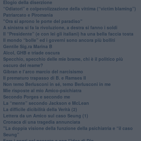
Elogio della diserzione
“Odiatori” e colpevolizzazione della vittima (“victim blaming”)
​Patriarcato e Piromania
"Ora si aprono le porte del paradiso"
​A sinistra si fa la rivoluzione, a destra si fanno i soldi
​Il “Presidente” (e con lei gli italiani) ha una bella faccia tosta
​Il mondo “bolle” ed i governi sono ancora più bolliti
​Gentile Sig.ra Marina B
​Alcol, GHB e triade oscura
​Specchio, specchio delle mie brame, chi è il politico più
oscuro del reame?
​Gibran e l’arco marcio del narcisismo
​Il prematuro trapasso di B. e Ramses II
​Non temo Berlusconi in sé, temo Berlusconi in me
​Mie risposte al mio Amico-psichiatra
​Secondo Porges e secondo me
​La “mente” secondo Jackson e McLean
La difficile dicibilità della Verità (2)
​Lettera da un Amico sul caso Seung (1)
​Cronaca di una tragedia annunciata
"​La doppia visione della funzione della psichiatria e “il caso
Seung”
​Fare i conti col passato e con l’idea di Dio