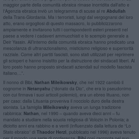
maggior parte della comunità ebraica rimase inorridita dall'atto e
l'Agenzia ebraica inviò un telegramma di scuse al re
Abdullah
della Trans-Giordania. Ma i terroristi, lungi dal vergognarsi del loro
atto, erano orgogliosi di questo massacro, lo pubblicizzarono
ampiamente e invitarono tutti i corrispondenti esteri presenti nel
paese a vedere i cadaveri ammucchiati e lo scempio generale a
Deir Yassin. All’interno della comunità ebraica hanno predicato una
mescolanza di ultranazionalismo, misticismo religioso e superiorità
razziale. Come altri partiti fascisti, sono stati utilizzati per reprimere
gli scioperi e hanno insistito per la distruzione dei sindacati liberi. Al
loro posto hanno proposto sindacati aziendali sul modello fascista
italiano…”.
Il nonno di Bibi,
Nathan Mileikowsky
, che nel 1922 cambiò il
cognome in
Netanyahu
(“donato da Dio”, che era lo pseudonimo
con cui firmava i suoi articoli polemici), era un ebreo lituano, non
per caso: dalla Lituania proveniva il nocciolo duro della destra
sionista. La famiglia
Mileikowsky
aveva un lunga tradizione
rabbinica:
Nathan
, nel 1990 – quando aveva dieci anni – fu
mandato a studiare nella scuola religiosa di Volozin in Polonia; a
diciotto anni era rabbino e a venti (influenzato dalla lettura de “Lo
Stato ebraico” di
Thaodor Herzl
, pubblicato nel 1996) aveva tenuto
per il mondo una serie di conferenze.
Bibi
così racconta nel suo