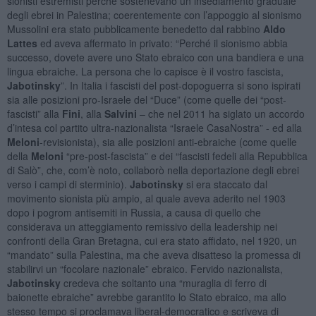
sionisti estremisti perché sostenevano un insediamento graduale
degli ebrei in Palestina; coerentemente con l’appoggio al sionismo
Mussolini era stato pubblicamente benedetto dal rabbino
Aldo
Lattes
ed aveva affermato in privato: “Perché il sionismo abbia
successo, dovete avere uno Stato ebraico con una bandiera e una
lingua ebraiche. La persona che lo capisce è il vostro fascista,
Jabotinsky
”. In Italia i fascisti del post-dopoguerra si sono ispirati
sia alle posizioni pro-Israele del “Duce” (come quelle dei “post-
fascisti” alla
Fini
, alla
Salvini
– che nel 2011 ha siglato un accordo
d’intesa col partito ultra-nazionalista “Israele CasaNostra” - ed alla
Meloni
-revisionista), sia alle posizioni anti-ebraiche (come quelle
della
Meloni
“pre-post-fascista” e dei “fascisti fedeli alla Repubblica
di Salò”, che, com’è noto, collaborò nella deportazione degli ebrei
verso i campi di sterminio).
Jabotinsky
si era staccato dal
movimento sionista più ampio, al quale aveva aderito nel 1903
dopo i pogrom antisemiti in Russia, a causa di quello che
considerava un atteggiamento remissivo della leadership nei
confronti della Gran Bretagna, cui era stato affidato, nel 1920, un
“mandato” sulla Palestina, ma che aveva disatteso la promessa di
stabilirvi un “focolare nazionale” ebraico. Fervido nazionalista,
Jabotinsky
credeva che soltanto una “muraglia di ferro di
baionette ebraiche” avrebbe garantito lo Stato ebraico, ma allo
stesso tempo si proclamava liberal-democratico e scriveva di