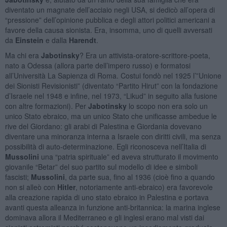
diventato un magnate dell’acciaio negli USA, si dedicò all’opera di
“pressione” dell’opinione pubblica e degli attori politici americani a
favore della causa sionista. Era, insomma, uno di quelli avversati
da
Einstein
e dalla
Harendt
.
Ma chi era
Jabotinsky
? Era un attivista-oratore-scrittore-poeta,
nato a Odessa (allora parte dell’impero russo) e formatosi
all’Università La Sapienza di Roma. Costui fondò nel 1925 l’”Unione
dei Sionisti Revisionisti” (diventato “Partito Hirut” con la fondazione
d’Israele nel 1948 e infine, nel 1973, “Likud” in seguito alla fusione
con altre formazioni). Per
Jabotinsky
lo scopo non era solo un
unico Stato ebraico, ma un unico Stato che unificasse ambedue le
rive del Giordano: gli arabi di Palestina e Giordania dovevano
diventare una minoranza interna a Israele con diritti civili, ma senza
possibilità di auto-determinazione. Egli riconosceva nell’Italia di
Mussolini
una “patria spirituale” ed aveva strutturato il movimento
giovanile “Betar” del suo partito sul modello di idee e simboli
fascisti;
Mussolini
, da parte sua, fino al 1936 (cioè fino a quando
non si alleò con
Hitler
, notoriamente anti-ebraico) era favorevole
alla creazione rapida di uno stato ebraico in Palestina e portava
avanti questa alleanza in funzione anti-britannica: la marina inglese
dominava allora il Mediterraneo e gli inglesi erano mal visti dai