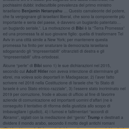
pochissimi dubbi: indiscutibile prevalenza del primo ministro
israeliano
Benjamin Netanyahu
… Questo camaleonte del potere,
che fa vergognare gli israeliani liberal, che sono la componente più
importante e seria del paese, è davvero un bugiardo patentato…
un bugiardo seriale.”. La motivazione di
Bibi
è la “Terra Promessa”
ed una promessa fa al suo giovane figlio: quella di trasformare Tel
Aviv in una città simile a New York; per mantenere questa
promessa ha finito per snaturare la democrazia israeliana
sdoganando gli “impresentabili” oltranzisti di destra e gli
“impresentabili” ultra-ortodossi.
Alcune “perle” di
Bibi
sono 1) le sue dichiarazioni nel 2015,
secondo cui
Adolf Hitler
non aveva intenzione di sterminare gli
ebrei, ma voleva solo deportarli in Madagascar, 2) l’aver fatto
scrivere nel 2018 nella Costituzione di Israele che “lo Stato di
Israele è uno Stato etnico-razziale”, 3) l’essere stato incriminato nel
2019 per corruzione, frode e abuso di ufficio al fine di favorire
aziende di comunicazione ed importanti uomini d'affari (ne è
conseguito il tentativo di riforma della giustizia allo scopo di
imbavagliare i giudici), 4) i fumosi e fallimentari “accordi di
Abramo”, siglati con la mediazione del “genio”
Trump
e destinati a
dividere il mondo arabo, secondo il motto degli antichi romani
“Divide et impera”, 5) (soprattutto) la continua erosione del territorio