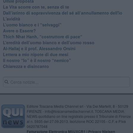
​Umile proposta
​La Vita scorre con te, senza di te
​Dall’istinto di sopravvivenza del sé all’annullamento dell'io
L'avidità
​L’uomo bianco e i “selvaggi”
​Avere o Essere?
​Thich Nhat Hanh, “costruttore di pace“
​L’eredità dell’uomo bianco e dell’uomo rosso
Al-Hallaj e il prof. Alessandro Orsini
​Lettera a mio nipote di due mesi
​Il nostro “Io” è il nostro “nemico”
​Chiarezza e disincanto
Editore Toscana Media Channel srl - Via Dei Martelli, 8 - 50129
FIRENZE - info@toscanamediachannel.it. TOSCANA MEDIA
NEWS quotidiano on line registrato presso il Tribunale di Firenze
al n. 5935 del 27.09.2013. Iscrizione ROC 22105 - C.F. e P.Iva
0620787048
Fatturazione Elettronica M5UXCR1 |
Privacy Nielsen