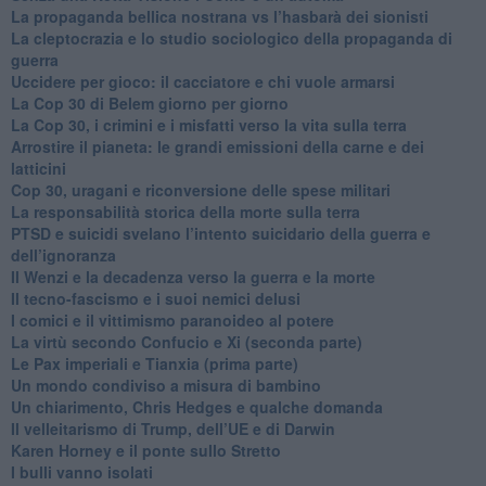
​La propaganda bellica nostrana vs l’hasbarà dei sionisti
​La cleptocrazia e lo studio sociologico della propaganda di
guerra
​Uccidere per gioco: il cacciatore e chi vuole armarsi
​La Cop 30 di Belem giorno per giorno
La Cop 30, i crimini e i misfatti verso la vita sulla terra
Arrostire il pianeta: le grandi emissioni della carne e dei
latticini
​Cop 30, uragani e riconversione delle spese militari
La responsabilità storica della morte sulla terra
PTSD e suicidi svelano l’intento suicidario della guerra e
dell’ignoranza
Il Wenzi e la decadenza verso la guerra e la morte
​Il tecno-fascismo e i suoi nemici delusi
​I comici e il vittimismo paranoideo al potere
​La virtù secondo Confucio e Xi (seconda parte)
Le Pax imperiali e Tianxia (prima parte)
Un mondo condiviso a misura di bambino
​Un chiarimento, Chris Hedges e qualche domanda
Il velleitarismo di Trump, dell’UE e di Darwin
​Karen Horney e il ponte sullo Stretto
​I bulli vanno isolati