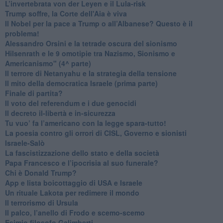
L’invertebrata von der Leyen e il Lula-risk
Trump soffre, la Corte dell'Aia è viva
​Il Nobel per la pace a Trump o all’Albanese? Questo è il
problema!
​Alessandro Orsini e la tetrade oscura del sionismo
​Hilsenrath e le 9 omotipie tra Nazismo, Sionismo e
Americanismo" (4^ parte)
​Il terrore di Netanyahu e la strategia della tensione
Il mito della democratica Israele (prima parte)
​Finale di partita?
​Il voto del referendum e i due genocidi
Il decreto il-libertà e in-sicurezza
Tu vuo’ fa l’americano con la legge spara-tutto!
La poesia contro gli orrori di CISL, Governo e sionisti
Israele-Salò
​La fascistizzazione dello stato e della società
Papa Francesco e l’ipocrisia al suo funerale?
​Chi è Donald Trump?
App e lista boicottaggio di USA e Israele
​Un rituale Lakota per redimere il mondo
Il terrorismo di Ursula
​Il palco, l’anello di Frodo e scemo-scemo
Esimio filosofo Galimberti