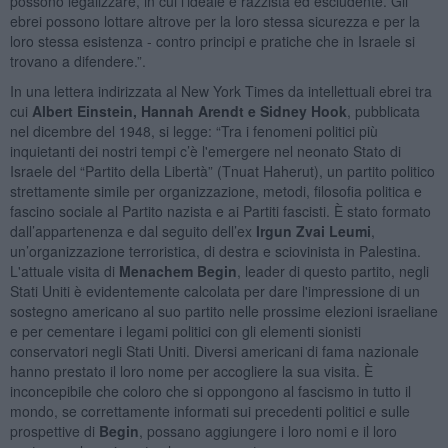
possono legalizzare, in cui l'ideale è razzista ed escludente. Gli
ebrei possono lottare altrove per la loro stessa sicurezza e per la
loro stessa esistenza - contro principi e pratiche che in Israele si
trovano a difendere.”.
In una lettera indirizzata al New York Times da intellettuali ebrei tra
cui
Albert Einstein, Hannah Arendt e Sidney Hook
, pubblicata
nel dicembre del 1948, si legge: “Tra i fenomeni politici più
inquietanti dei nostri tempi c’è l'emergere nel neonato Stato di
Israele del “Partito della Libertà” (Tnuat Haherut), un partito politico
strettamente simile per organizzazione, metodi, filosofia politica e
fascino sociale al Partito nazista e ai Partiti fascisti. È stato formato
dall’appartenenza e dal seguito dell’ex
Irgun Zvai Leumi
,
un’organizzazione terroristica, di destra e sciovinista in Palestina.
L'attuale visita di
Menachem Begin
, leader di questo partito, negli
Stati Uniti è evidentemente calcolata per dare l'impressione di un
sostegno americano al suo partito nelle prossime elezioni israeliane
e per cementare i legami politici con gli elementi sionisti
conservatori negli Stati Uniti. Diversi americani di fama nazionale
hanno prestato il loro nome per accogliere la sua visita. È
inconcepibile che coloro che si oppongono al fascismo in tutto il
mondo, se correttamente informati sui precedenti politici e sulle
prospettive di
Begin
, possano aggiungere i loro nomi e il loro