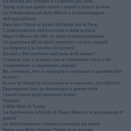
​La Scienza dei Cittadini e i Cittadini per l’Aria
Trump e le sue guerre contro i deboli e contro la terra
​Le furbate elettorali della Meloni e la testardaggine
dell’opposizione
​Date loro l’Oscar al posto del Nobel per la Pace
L'umanizzazione dell'economia e della politica
​Dopo il diluvio dei NO: un patto intergenerazionale
​Un grandioso NO ai falchi teocratici e ai loro vassalli
La religione è la cocaina dei potenti
Donald e Bibi confinati nell’isola di St James?
L’italiano vero e la paura che al referendum vinca il No
​Complottismo o capitalismo globale?
​Ma, contessa, non si vergogna a continuare a guardare San
Scemo?
​Io non mi fiderei di chi promuove o consuma i riti collettivi
Esportazioni Usa: da democrazia a guerra civile
​I vestiti nuovi degli imperatori baltici
​Pupazzi!
​Il Wild West di Trump
​La depressione infantile di Roger Waters e la propaganda di
guerra"
​La disinformazione climatica veicolata dai media
Senza una Retta Visione l’Uomo è un automa