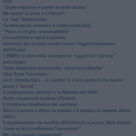
voto
"Come sfasciare il paese in sette mosse"
​Ma questi ci sono o ci fanno?
​Le “tua” libera scelta
Cambiamento climatico e realtà sostenibili
“Pace, ecologia, responsabilità”
​Corruttibilità e machiavellismo
Istruzioni per un’arte corale contro l’oggettivizzazione
dell’Essere
​L’MMPI e il mito della valutazione “oggettiva” dei test
psicologici
Come migliorare la proposta “pace terra dignità”
Caro Papa Francesco
​Jorit, Ornella Muti… e i politici (e i loro elettori) che hanno
perso l’”anima”
​Il sollevamento dei mari e la Riforma dell’ONU
Putin, imperatore romano d’Oriente
​L’ottimismo irrealistico dei narcisisti
​Dietro il potere e dietro la miseria c’è sempre la mamma dietro-
dietro
Il negazionismo da vecchio (Old Denial) a nuovo (New Denial)
Come si fa a combattere l'ignoranza?
Ma chi è questo Cassandra?