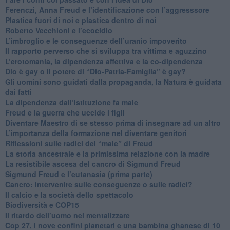
​Ferenczi, Anna Freud e l’identificazione con l’aggresssore
Plastica fuori di noi e plastica dentro di noi
​Roberto Vecchioni e l’ecocidio
​L’imbroglio e le conseguenze dell’uranio impoverito
​Il rapporto perverso che si sviluppa tra vittima e aguzzino
L’erotomania, la dipendenza affettiva e la co-dipendenza
​Dio è gay o il potere di “Dio-Patria-Famiglia” è gay?
​Gli uomini sono guidati dalla propaganda, la Natura è guidata
dai fatti
La dipendenza dall’istituzione fa male
​Freud e la guerra che uccide i figli
​Diventare Maestro di se stesso prima di insegnare ad un altro
L’importanza della formazione nel diventare genitori
Riflessioni sulle radici del “male” di Freud
​La storia ancestrale e la primissima relazione con la madre
​La resistibile ascesa del cancro di Sigmund Freud
Sigmund Freud e l’eutanasia (prima parte)
Cancro: intervenire sulle conseguenze o sulle radici?
​Il calcio e la società dello spettacolo
Biodiversità e COP15
​Il ritardo dell’uomo nel mentalizzare
​Cop 27, i nove confini planetari e una bambina ghanese di 10