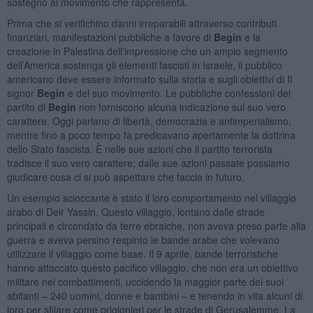
sostegno al movimento che rappresenta.
Prima che si verifichino danni irreparabili attraverso contributi
finanziari, manifestazioni pubbliche a favore di
Begin
e la
creazione in Palestina dell’impressione che un ampio segmento
dell’America sostenga gli elementi fascisti in Israele, il pubblico
americano deve essere informato sulla storia e sugli obiettivi di Il
signor
Begin
e del suo movimento. Le pubbliche confessioni del
partito di
Begin
non forniscono alcuna indicazione sul suo vero
carattere. Oggi parlano di libertà, democrazia e antimperialismo,
mentre fino a poco tempo fa predicavano apertamente la dottrina
dello Stato fascista. È nelle sue azioni che il partito terrorista
tradisce il suo vero carattere; dalle sue azioni passate possiamo
giudicare cosa ci si può aspettare che faccia in futuro.
Un esempio scioccante è stato il loro comportamento nel villaggio
arabo di Deir Yassin. Questo villaggio, lontano dalle strade
principali e circondato da terre ebraiche, non aveva preso parte alla
guerra e aveva persino respinto le bande arabe che volevano
utilizzare il villaggio come base. Il 9 aprile, bande terroristiche
hanno attaccato questo pacifico villaggio, che non era un obiettivo
militare nei combattimenti, uccidendo la maggior parte dei suoi
abitanti – 240 uomini, donne e bambini – e tenendo in vita alcuni di
loro per sfilare come prigionieri per le strade di Gerusalemme. La