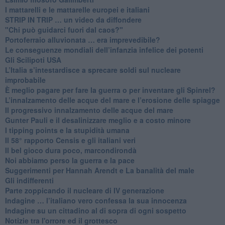
​I mattarelli e le mattarelle europei e italiani
​STRIP IN TRIP … un video da diffondere
"Chi può guidarci fuori dal caos?"
​Portoferraio alluvionata … era imprevedibile?
Le conseguenze mondiali dell’infanzia infelice dei potenti
​Gli Scilipoti USA
L’Italia s’intestardisce a sprecare soldi sul nucleare
improbabile
È meglio pagare per fare la guerra o per inventare gli Spinrel?
​L’innalzamento delle acque del mare e l’erosione delle spiagge
​Il progressivo innalzamento delle acque del mare
​Gunter Pauli e il desalinizzare meglio e a costo minore
I tipping points e la stupidità umana
​Il 58° rapporto Censis e gli italiani veri
​Il bel gioco dura poco, marcondirondà
Noi abbiamo perso la guerra e la pace
Suggerimenti per Hannah Arendt e La banalità del male
​Gli indifferenti
Parte zoppicando il nucleare di IV generazione
​Indagine … l’italiano vero confessa la sua innocenza
Indagine su un cittadino al di sopra di ogni sospetto
Notizie tra l'orrore ed il grottesco