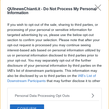
palestinese operata dagli insediamenti dei “coloni”, 6) (soprattutto)
QUInewsChianti.it -
Do Not Process My Personal
l’aver foraggiato Hamas in funzione anti-Organizzazione per la
Information
Liberazione della Palestina (OLP) con l’obiettivo di indebolire la
presenza dell’OLP in Cisgiordania, in modo da poterla, prima o poi,
annettere.
If you wish to opt-out of the sale, sharing to third parties, or
processing of your personal or sensitive information for
La prossima settimana continuerò ad esaminare come “questo
targeted advertising by us, please use the below opt-out
camaleonte del potere” sia riuscito ad essere il modello di tutti i
section to confirm your selection. Please note that after your
populismi dell’Occidente e come i giovani ultra-ortodossi israeliani
opt-out request is processed you may continue seeing
siano riusciti ad organizzare un rave-party in prossimità della
interest-based ads based on personal information utilized by
striscia di Gaza provocando un’escalation della violenza negli
oltranzisti di Hamas, che aspettavano solo l’occasione per
us or personal information disclosed to third parties prior to
scatenare la loro collera.
your opt-out. You may separately opt-out of the further
disclosure of your personal information by third parties on the
Adolfo Santoro
IAB’s list of downstream participants. This information may
also be disclosed by us to third parties on the
IAB’s List of
Downstream Participants
that may further disclose it to other
third parties.
Personal Data Processing Opt Outs
Se vuoi leggere le notizie principali della Toscana iscriviti alla
Newsletter QUInews - ToscanaMedia.
Arriva gratis tutti i giorni
CONFIRM