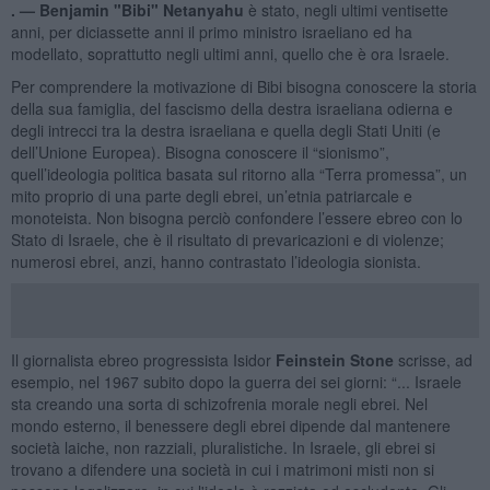
. —
Benjamin "Bibi" Netanyahu
è stato, negli ultimi ventisette
anni, per diciassette anni il primo ministro israeliano ed ha
modellato, soprattutto negli ultimi anni, quello che è ora Israele.
Per comprendere la motivazione di Bibi bisogna conoscere la storia
della sua famiglia, del fascismo della destra israeliana odierna e
degli intrecci tra la destra israeliana e quella degli Stati Uniti (e
dell’Unione Europea). Bisogna conoscere il “sionismo”,
quell’ideologia politica basata sul ritorno alla “Terra promessa”, un
mito proprio di una parte degli ebrei, un’etnia patriarcale e
monoteista. Non bisogna perciò confondere l’essere ebreo con lo
Stato di Israele, che è il risultato di prevaricazioni e di violenze;
numerosi ebrei, anzi, hanno contrastato l’ideologia sionista.
Il giornalista ebreo progressista Isidor
Feinstein Stone
scrisse, ad
esempio, nel 1967 subito dopo la guerra dei sei giorni: “... Israele
sta creando una sorta di schizofrenia morale negli ebrei. Nel
mondo esterno, il benessere degli ebrei dipende dal mantenere
società laiche, non razziali, pluralistiche. In Israele, gli ebrei si
trovano a difendere una società in cui i matrimoni misti non si