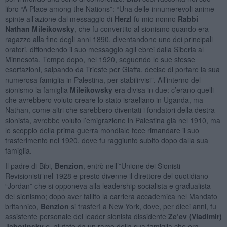
libro “A Place among the Nations”: “Una delle innumerevoli anime
spinte all’azione dal messaggio di
Herzl
fu mio nonno
Rabbi
Nathan Mileikowsky
, che fu convertito al sionismo quando era
ragazzo alla fine degli anni 1890, diventandone uno dei principali
oratori, diffondendo il suo messaggio agli ebrei dalla Siberia al
Minnesota. Tempo dopo, nel 1920, seguendo le sue stesse
esortazioni, salpando da Trieste per Giaffa, decise di portare la sua
numerosa famiglia in Palestina, per stabilirvisi”. All’interno del
sionismo la famiglia
Mileikowsky
era divisa in due: c’erano quelli
che avrebbero voluto creare lo stato israeliano in Uganda, ma
Nathan, come altri che sarebbero diventati i fondatori della destra
sionista, avrebbe voluto l’emigrazione in Palestina già nel 1910, ma
lo scoppio della prima guerra mondiale fece rimandare il suo
trasferimento nel 1920, dove fu raggiunto subito dopo dalla sua
famiglia.
Il padre di Bibi,
Benzion
, entrò nell’”Unione dei Sionisti
Revisionisti”nel 1928 e presto divenne il direttore del quotidiano
“Jordan” che si opponeva alla leadership socialista e gradualista
del sionismo; dopo aver fallito la carriera accademica nel Mandato
britannico,
Benzion
si trasferì a New York, dove, per dieci anni, fu
assistente personale del leader sionista dissidente
Ze’ev (Vladimir)
Jabotinsky
e, aiutato da un ramo della sua famiglia che era