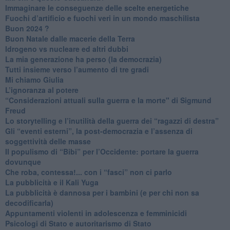
Immaginare le conseguenze delle scelte energetiche
​Fuochi d’artificio e fuochi veri in un mondo maschilista
Buon 2024 ?
​Buon Natale dalle macerie della Terra
​Idrogeno vs nucleare ed altri dubbi
​La mia generazione ha perso (la democrazia)
​Tutti insieme verso l’aumento di tre gradi
Mi chiamo Giulia
L’ignoranza al potere
​“Considerazioni attuali sulla guerra e la morte" di Sigmund
Freud
​Lo storytelling e l’inutilità della guerra dei “ragazzi di destra”
​Gli “eventi esterni”, la post-democrazia e l’assenza di
soggettività delle masse
​Il populismo di “Bibi” per l’Occidente: portare la guerra
dovunque
​Che roba, contessa!... con i “fasci” non ci parlo
La pubblicità e il Kali Yuga
​La pubblicità è dannosa per i bambini (e per chi non sa
decodificarla)
​Appuntamenti violenti in adolescenza e femminicidi
​Psicologi di Stato e autoritarismo di Stato