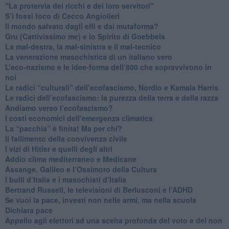
"La protervia dei ricchi e dei loro servitori"
S’i fossi foco di Cecco Angiolieri
​Il mondo salvato dagli elfi e dai mutaforma?
Gru (Cattivissimo me) e lo Spirito di Goebbels
​La mal-destra, la mal-sinistra e il mal-tecnico
​La venerazione masochistica di un italiano vero
​L’eco-nazismo e le idee-forma dell’800 che sopravvivono in
noi
​Le radici “culturali” dell’ecofascismo, Nordio e Kamala Harris
Le radici dell’ecofascismo: la purezza della terra e della razza
Andiamo verso l’ecofascismo?
I costi economici dell’emergenza climatica
​La “pacchia” è finita! Ma per chi?
​Il fallimento della convivenza civile
​I vizi di Hitler e quelli degli altri
Addio clima mediterraneo e Medicane
​Assange, Galileo e l’Ossimoro della Cultura
​I bulli d’Italia e i masochisti d’Italia
​Bertrand Russell, le televisioni di Berlusconi e l’ADHD
​Se vuoi la pace, investi non nelle armi, ma nella scuola
​Dichiara pace
​Appello agli elettori ad una scelta profonda del voto e del non