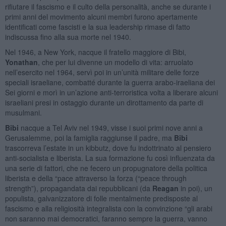
rifiutare il fascismo e il culto della personalità, anche se durante i
primi anni del movimento alcuni membri furono apertamente
identificati come fascisti e la sua leadership rimase di fatto
indiscussa fino alla sua morte nel 1940.
Nel 1946, a New York, nacque il fratello maggiore di Bibi,
Yonathan
, che per lui divenne un modello di vita: arruolato
nell’esercito nel 1964, servì poi in un’unità militare delle forze
speciali israeliane, combatté durante la guerra arabo-iraeliana dei
Sei giorni e morì in un’azione anti-terroristica volta a liberare alcuni
israeliani presi in ostaggio durante un dirottamento da parte di
musulmani.
Bibi
nacque a Tel Aviv nel 1949, visse i suoi primi nove anni a
Gerusalemme, poi la famiglia raggiunse il padre, ma
Bibi
trascorreva l’estate in un kibbutz, dove fu indottrinato al pensiero
anti-socialista e liberista. La sua formazione fu così influenzata da
una serie di fattori, che ne fecero un propugnatore della politica
liberista e della “pace attraverso la forza (“peace through
strength”), propagandata dai repubblicani (da
Reagan
in poi), un
populista, galvanizzatore di folle mentalmente predisposte al
fascismo e alla religiosità integralista con la convinzione “gli arabi
non saranno mai democratici, faranno sempre la guerra, vanno