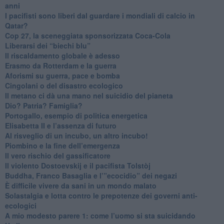
anni
​I pacifisti sono liberi dal guardare i mondiali di calcio in
Qatar?
​Cop 27, la sceneggiata sponsorizzata Coca-Cola
​Liberarsi dei “biechi blu”
Il riscaldamento globale è adesso
​Erasmo da Rotterdam e la guerra
​Aforismi su guerra, pace e bomba
Cingolani o del disastro ecologico
​Il metano ci dà una mano nel suicidio del pianeta
​Dio? Patria? Famiglia?
Portogallo, esempio di politica energetica
​Elisabetta II e l’assenza di futuro
Al risveglio di un incubo, un altro incubo!
​Piombino e la fine dell’emergenza
​Il vero rischio del gassificatore
​Il violento Dostoevskij e il pacifista Tolstòj
​Buddha, Franco Basaglia e l’”ecocidio” dei negazi
​È difficile vivere da sani in un mondo malato
Solastalgia e lotta contro le prepotenze dei governi anti-
ecologici
​A mio modesto parere 1: come l’uomo si sta suicidando