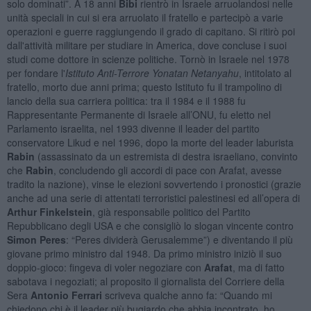
solo dominati”. A 18 anni
Bibi
rientrò in Israele arruolandosi nelle
unità speciali in cui si era arruolato il fratello e partecipò a varie
operazioni e guerre raggiungendo il grado di capitano. Si ritirò poi
dall'attività militare per studiare in America, dove concluse i suoi
studi come dottore in scienze politiche. Tornò in Israele nel 1978
per fondare l'
Istituto Anti-Terrore Yonatan Netanyahu
, intitolato al
fratello, morto due anni prima; questo Istituto fu il trampolino di
lancio della sua carriera politica: tra il 1984 e il 1988 fu
Rappresentante Permanente di Israele all’ONU, fu eletto nel
Parlamento israelita, nel 1993 divenne il leader del partito
conservatore Likud e nel 1996, dopo la morte del leader laburista
Rabin
(assassinato da un estremista di destra israeliano, convinto
che
Rabin
, concludendo gli accordi di pace con Arafat, avesse
tradito la nazione), vinse le elezioni sovvertendo i pronostici (grazie
anche ad una serie di attentati terroristici palestinesi ed all’opera di
Arthur Finkelstein
, già responsabile politico del Partito
Repubblicano degli USA e che consigliò lo slogan vincente contro
Simon Peres
: “Peres dividerà Gerusalemme”) e diventando il più
giovane primo ministro dal 1948. Da primo ministro iniziò il suo
doppio-gioco: fingeva di voler negoziare con
Arafat
, ma di fatto
sabotava i negoziati; al proposito il giornalista del Corriere della
Sera
Antonio Ferrari
scriveva qualche anno fa: “Quando mi
chiedono chi è il leader più bugiardo che abbia incontrato, ho