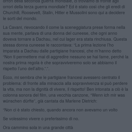
orrori della seconda guerra mondiale, ci troviamo di fronte agli
orrori della terza guerra mondiale? Ed è stato così che gli eredi di
Churchill, Roosevelt, Stalin, Hitler e Mussolini sono qui a decidere
le sorti del mondo.
La Cavani, rievocando il come la sceneggiatura prese forma nella
sua mente, parlava di una donna del cuneese, che ogni anno
doveva tornare a Dachau, nel cui lager era stata rinchiusa. Questa
stessa donna cuneese le raccontava: “La prima lezione l’ho
imparata a Dachau dalle partigiane francesi, che m’hanno detto
“Non ti permettere mai di aggredire nessuno se hai fame, perché la
nostra prima regola è che sopravviveremo solo se abbiamo il
rispetto l’uno dell’altro.”.”.
Ecco, mi sembra che le partigiane francesi avessero centrato il
problema: di fronte alla minaccia alla sopravvivenza si può perdere
la vita, ma non la dignità di vivere, il rispetto! Ben intonata a ciò è la
colonna sonora del film, una vecchia canzone, “Wenn ich mir was
wünschen dürfte”, già cantata da Marlene Dietrich:
“Non ci è stato chiesto, quando ancora non avevamo un volto
Se volessimo vivere o preferissimo di no.
Ora cammino sola in una grande città