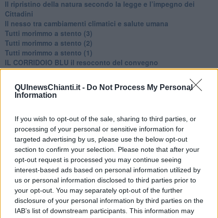
​Il ripristino della natura secondo la legge e l’impegno dei
Cittadini
Il nesso tra cambiamenti climatici e salute umana
Tutti morimmo a stento (3)
Tutti morimmo a stento (2)
​Tutti morimmo a stento (1)
IL CORRIDOIO BLU il resoconto del convegno
Un manuale essenziale per seguire il CORRIDOIO BLU
Il corridoio blu
QUInewsChianti.it -
Do Not Process My Personal
​Il cronoprogramma ottimale verso il full electric sui traghetti
Information
​I costi dell’adeguamento al cold ironing
Alcune domande da esordiente agli esperti che decidono le
If you wish to opt-out of the sale, sharing to third parties, or
sorti dell’Elba
processing of your personal or sensitive information for
Verso il full electric a gestione pubblica dei traghetti​
targeted advertising by us, please use the below opt-out
​La Scienza dei Cittadini e i Cittadini per l’Aria
Trump e le sue guerre contro i deboli e contro la terra
section to confirm your selection. Please note that after your
​Le furbate elettorali della Meloni e la testardaggine
opt-out request is processed you may continue seeing
dell’opposizione
interest-based ads based on personal information utilized by
​Date loro l’Oscar al posto del Nobel per la Pace
us or personal information disclosed to third parties prior to
L'umanizzazione dell'economia e della politica
your opt-out. You may separately opt-out of the further
​Dopo il diluvio dei NO: un patto intergenerazionale
disclosure of your personal information by third parties on the
​Un grandioso NO ai falchi teocratici e ai loro vassalli
IAB’s list of downstream participants. This information may
La religione è la cocaina dei potenti