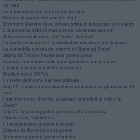
dai fatti
La dipendenza dall’istituzione fa male
​Freud e la guerra che uccide i figli
​Diventare Maestro di se stesso prima di insegnare ad un altro
L’importanza della formazione nel diventare genitori
Riflessioni sulle radici del “male” di Freud
​La storia ancestrale e la primissima relazione con la madre
​La resistibile ascesa del cancro di Sigmund Freud
Sigmund Freud e l’eutanasia (prima parte)
Cancro: intervenire sulle conseguenze o sulle radici?
​Il calcio e la società dello spettacolo
Biodiversità e COP15
​Il ritardo dell’uomo nel mentalizzare
​Cop 27, i nove confini planetari e una bambina ghanese di 10
anni
​I pacifisti sono liberi dal guardare i mondiali di calcio in
Qatar?
​Cop 27, la sceneggiata sponsorizzata Coca-Cola
​Liberarsi dei “biechi blu”
Il riscaldamento globale è adesso
​Erasmo da Rotterdam e la guerra
​Aforismi su guerra, pace e bomba