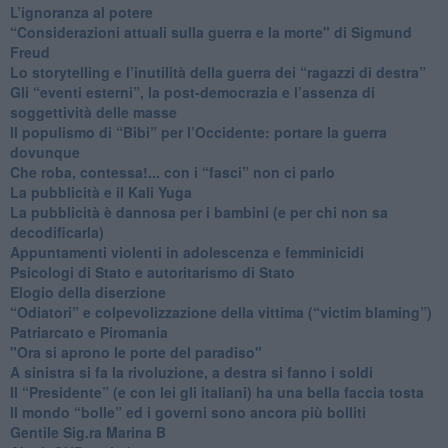
L’ignoranza al potere
​“Considerazioni attuali sulla guerra e la morte" di Sigmund
Freud
​Lo storytelling e l’inutilità della guerra dei “ragazzi di destra”
​Gli “eventi esterni”, la post-democrazia e l’assenza di
soggettività delle masse
​Il populismo di “Bibi” per l’Occidente: portare la guerra
dovunque
​Che roba, contessa!... con i “fasci” non ci parlo
La pubblicità e il Kali Yuga
​La pubblicità è dannosa per i bambini (e per chi non sa
decodificarla)
​Appuntamenti violenti in adolescenza e femminicidi
​Psicologi di Stato e autoritarismo di Stato
Elogio della diserzione
“Odiatori” e colpevolizzazione della vittima (“victim blaming”)
​Patriarcato e Piromania
"Ora si aprono le porte del paradiso"
​A sinistra si fa la rivoluzione, a destra si fanno i soldi
​Il “Presidente” (e con lei gli italiani) ha una bella faccia tosta
​Il mondo “bolle” ed i governi sono ancora più bolliti
​Gentile Sig.ra Marina B