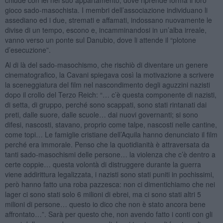
gioco sado-masochista. I membri dell’associazione individuano li
assediano ed i due, stremati e affamati, indossano nuovamente le
divise di un tempo, escono e, incamminandosi in un’alba irreale,
vanno verso un ponte sul Danubio, dove li attende il “plotone
d’esecuzione”.
Al di là del sado-masochismo, che rischiò di diventare un genere
cinematografico, la Cavani spiegava così la motivazione a scrivere
la sceneggiatura del film nel nascondimento degli aguzzini nazisti
dopo il crollo del Terzo Reich: “… c’è questa componente di nazisti,
di setta, di gruppo, perché sono scappati, sono stati rintanati dai
preti, dalle suore, dalle scuole… dai nuovi governanti; si sono
difesi, nascosti, stavano, proprio come talpe, nascosti nelle cantine,
come topi… Le famiglie cristiane dell’Aquila hanno denunciato il film
perché era immorale. Penso che la quotidianità è attraversata da
tanti sado-masochismi delle persone… la violenza che c’è dentro a
certe coppie… questa volontà di distruggere durante la guerra
viene addirittura legalizzata, i nazisti sono stati puniti in pochissimi,
però hanno fatto una roba pazzesca: non ci dimentichiamo che nei
lager ci sono stati solo 6 milioni di ebrei, ma ci sono stati altri 5
milioni di persone… questo io dico che non è stato ancora bene
affrontato…”. Sarà per questo che, non avendo fatto i conti con gli