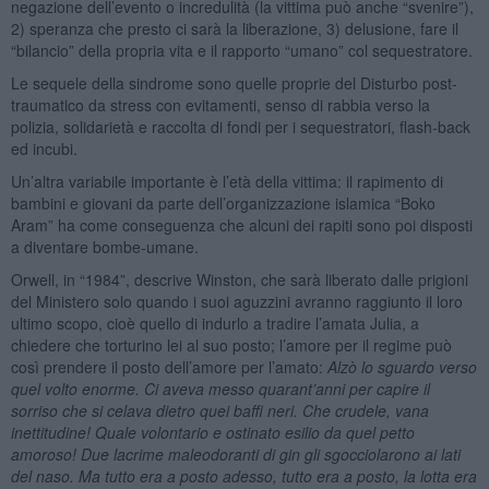
negazione dell’evento o incredulità (la vittima può anche “svenire”),
2) speranza che presto ci sarà la liberazione, 3) delusione, fare il
“bilancio” della propria vita e il rapporto “umano” col sequestratore.
Le sequele della sindrome sono quelle proprie del Disturbo post-
traumatico da stress con evitamenti, senso di rabbia verso la
polizia, solidarietà e raccolta di fondi per i sequestratori, flash-back
ed incubi.
Un’altra variabile importante è l’età della vittima: il rapimento di
bambini e giovani da parte dell’organizzazione islamica “Boko
Aram” ha come conseguenza che alcuni dei rapiti sono poi disposti
a diventare bombe-umane.
Orwell, in “1984”, descrive Winston, che sarà liberato dalle prigioni
del Ministero solo quando i suoi aguzzini avranno raggiunto il loro
ultimo scopo, cioè quello di indurlo a tradire l’amata Julia, a
chiedere che torturino lei al suo posto; l’amore per il regime può
così prendere il posto dell’amore per l’amato:
Alzò lo sguardo verso
quel volto enorme. Ci aveva messo quarant’anni per capire il
sorriso che si celava dietro quei baffi neri. Che crudele, vana
inettitudine! Quale volontario e ostinato esilio da quel petto
amoroso! Due lacrime maleodoranti di gin gli sgocciolarono ai lati
del naso. Ma tutto era a posto adesso, tutto era a posto, la lotta era