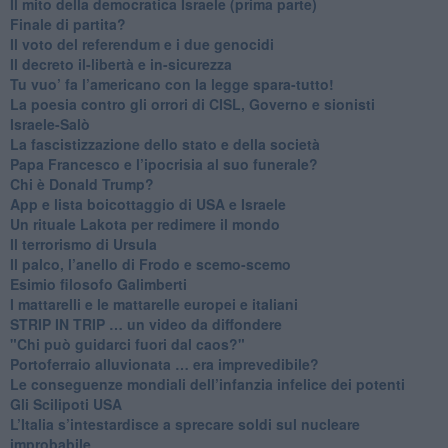
Il mito della democratica Israele (prima parte)
​Finale di partita?
​Il voto del referendum e i due genocidi
Il decreto il-libertà e in-sicurezza
Tu vuo’ fa l’americano con la legge spara-tutto!
La poesia contro gli orrori di CISL, Governo e sionisti
Israele-Salò
​La fascistizzazione dello stato e della società
Papa Francesco e l’ipocrisia al suo funerale?
​Chi è Donald Trump?
App e lista boicottaggio di USA e Israele
​Un rituale Lakota per redimere il mondo
Il terrorismo di Ursula
​Il palco, l’anello di Frodo e scemo-scemo
Esimio filosofo Galimberti
​I mattarelli e le mattarelle europei e italiani
​STRIP IN TRIP … un video da diffondere
"Chi può guidarci fuori dal caos?"
​Portoferraio alluvionata … era imprevedibile?
Le conseguenze mondiali dell’infanzia infelice dei potenti
​Gli Scilipoti USA
L’Italia s’intestardisce a sprecare soldi sul nucleare
improbabile