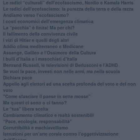
​Le radici “culturali” dell’ecofascismo, Nordio e Kamala Harris
Le radici dell’ecofascismo: la purezza della terra e della razza
Andiamo verso l’ecofascismo?
I costi economici dell’emergenza climatica
​La “pacchia” è finita! Ma per chi?
​Il fallimento della convivenza civile
​I vizi di Hitler e quelli degli altri
Addio clima mediterraneo e Medicane
​Assange, Galileo e l’Ossimoro della Cultura
​I bulli d’Italia e i masochisti d’Italia
​Bertrand Russell, le televisioni di Berlusconi e l’ADHD
​Se vuoi la pace, investi non nelle armi, ma nella scuola
​Dichiara pace
​Appello agli elettori ad una scelta profonda del voto e del non
voto
"Come sfasciare il paese in sette mosse"
​Ma questi ci sono o ci fanno?
​Le “tua” libera scelta
Cambiamento climatico e realtà sostenibili
“Pace, ecologia, responsabilità”
​Corruttibilità e machiavellismo
Istruzioni per un’arte corale contro l’oggettivizzazione
dell’Essere