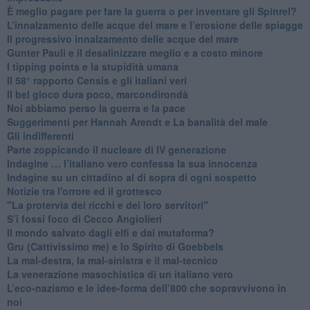
È meglio pagare per fare la guerra o per inventare gli Spinrel?
​L’innalzamento delle acque del mare e l’erosione delle spiagge
​Il progressivo innalzamento delle acque del mare
​Gunter Pauli e il desalinizzare meglio e a costo minore
I tipping points e la stupidità umana
​Il 58° rapporto Censis e gli italiani veri
​Il bel gioco dura poco, marcondirondà
Noi abbiamo perso la guerra e la pace
Suggerimenti per Hannah Arendt e La banalità del male
​Gli indifferenti
Parte zoppicando il nucleare di IV generazione
​Indagine … l’italiano vero confessa la sua innocenza
Indagine su un cittadino al di sopra di ogni sospetto
Notizie tra l'orrore ed il grottesco
"La protervia dei ricchi e dei loro servitori"
S’i fossi foco di Cecco Angiolieri
​Il mondo salvato dagli elfi e dai mutaforma?
Gru (Cattivissimo me) e lo Spirito di Goebbels
​La mal-destra, la mal-sinistra e il mal-tecnico
​La venerazione masochistica di un italiano vero
​L’eco-nazismo e le idee-forma dell’800 che sopravvivono in
noi