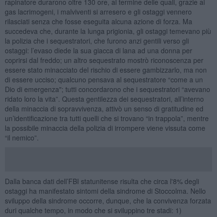
rapinatore durarono oltre 130 ore, al termine delle quali, grazie ai
gas lacrimogeni, i malviventi si arresero e gli ostaggi vennero
rilasciati senza che fosse eseguita alcuna azione di forza. Ma
succedeva che, durante la lunga prigionia, gli ostaggi temevano più
la polizia che i sequestratori, che furono anzi gentili verso gli
ostaggi: l’evaso diede la sua giacca di lana ad una donna per
coprirsi dal freddo; un altro sequestrato mostrò riconoscenza per
essere stato minacciato del rischio di essere gambizzarlo, ma non
di essere ucciso; qualcuno pensava al sequestratore “come a un
Dio di emergenza"; tutti concordarono che i sequestratori “avevano
ridato loro la vita”. Questa gentilezza dei sequestratori, all’interno
della minaccia di sopravvivenza, attivò un senso di gratitudine ed
un’identificazione tra tutti quelli che si trovano “in trappola”, mentre
la possibile minaccia della polizia di irrompere viene vissuta come
“il nemico”.
Dalla banca dati dell’FBI statunitense risulta che circa l'8% degli
ostaggi ha manifestato sintomi della sindrome di Stoccolma. Nello
sviluppo della sindrome occorre, dunque, che la convivenza forzata
duri qualche tempo, in modo che si sviluppino tre stadi: 1)