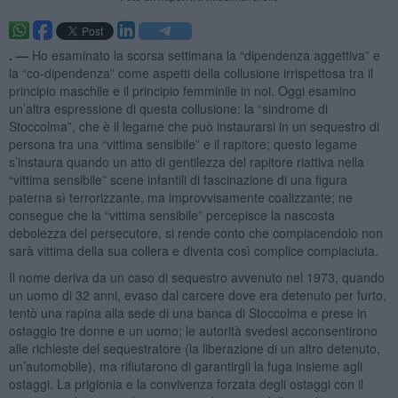
. —
Ho esaminato la scorsa settimana la “dipendenza aggettiva” e
la “co-dipendenza” come aspetti della collusione irrispettosa tra il
principio maschile e il principio femminile in noi. Oggi esamino
un’altra espressione di questa collusione: la “sindrome di
Stoccolma”, che è il legame che può instaurarsi in un sequestro di
persona tra una “vittima sensibile” e il rapitore; questo legame
s’instaura quando un atto di gentilezza del rapitore riattiva nella
“vittima sensibile” scene infantili di fascinazione di una figura
paterna sì terrorizzante, ma improvvisamente coalizzante; ne
consegue che la “vittima sensibile” percepisce la nascosta
debolezza del persecutore, si rende conto che compiacendolo non
sarà vittima della sua collera e diventa così complice compiaciuta.
Il nome deriva da un caso di sequestro avvenuto nel 1973, quando
un uomo di 32 anni, evaso dal carcere dove era detenuto per furto,
tentò una rapina alla sede di una banca di Stoccolma e prese in
ostaggio tre donne e un uomo; le autorità svedesi acconsentirono
alle richieste del sequestratore (la liberazione di un altro detenuto,
un’automobile), ma rifiutarono di garantirgli la fuga insieme agli
ostaggi. La prigionia e la convivenza forzata degli ostaggi con il