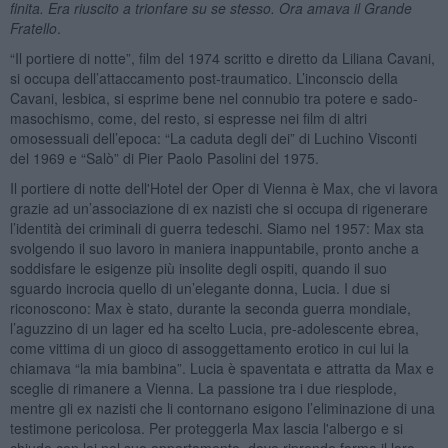
finita. Era riuscito a trionfare su se stesso. Ora amava il Grande
Fratello
.
“Il portiere di notte”, film del 1974 scritto e diretto da Liliana Cavani,
si occupa dell’attaccamento post-traumatico. L’inconscio della
Cavani, lesbica, si esprime bene nel connubio tra potere e sado-
masochismo, come, del resto, si espresse nei film di altri
omosessuali dell’epoca: “La caduta degli dei” di Luchino Visconti
del 1969 e “Salò” di Pier Paolo Pasolini del 1975.
Il portiere di notte dell'Hotel der Oper di Vienna è Max, che vi lavora
grazie ad un’associazione di ex nazisti che si occupa di rigenerare
l’identità dei criminali di guerra tedeschi. Siamo nel 1957: Max sta
svolgendo il suo lavoro in maniera inappuntabile, pronto anche a
soddisfare le esigenze più insolite degli ospiti, quando il suo
sguardo incrocia quello di un’elegante donna, Lucia. I due si
riconoscono: Max è stato, durante la seconda guerra mondiale,
l’aguzzino di un lager ed ha scelto Lucia, pre-adolescente ebrea,
come vittima di un gioco di assoggettamento erotico in cui lui la
chiamava “la mia bambina”. Lucia è spaventata e attratta da Max e
sceglie di rimanere a Vienna. La passione tra i due riesplode,
mentre gli ex nazisti che li contornano esigono l’eliminazione di una
testimone pericolosa. Per proteggerla Max lascia l'albergo e si
chiude con lei nel suo appartamento, dove riprende forma il loro