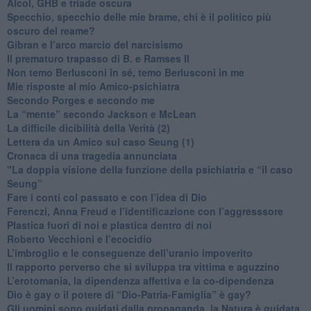
​Alcol, GHB e triade oscura
​Specchio, specchio delle mie brame, chi è il politico più
oscuro del reame?
​Gibran e l’arco marcio del narcisismo
​Il prematuro trapasso di B. e Ramses II
​Non temo Berlusconi in sé, temo Berlusconi in me
​Mie risposte al mio Amico-psichiatra
​Secondo Porges e secondo me
​La “mente” secondo Jackson e McLean
La difficile dicibilità della Verità (2)
​Lettera da un Amico sul caso Seung (1)
​Cronaca di una tragedia annunciata
"​La doppia visione della funzione della psichiatria e “il caso
Seung”
​Fare i conti col passato e con l’idea di Dio
​Ferenczi, Anna Freud e l’identificazione con l’aggresssore
Plastica fuori di noi e plastica dentro di noi
​Roberto Vecchioni e l’ecocidio
​L’imbroglio e le conseguenze dell’uranio impoverito
​Il rapporto perverso che si sviluppa tra vittima e aguzzino
L’erotomania, la dipendenza affettiva e la co-dipendenza
​Dio è gay o il potere di “Dio-Patria-Famiglia” è gay?
​Gli uomini sono guidati dalla propaganda, la Natura è guidata