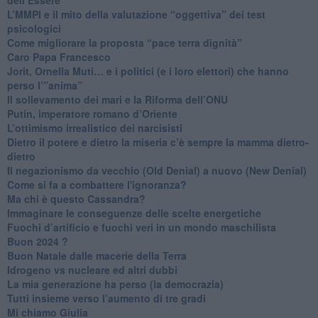
​L’MMPI e il mito della valutazione “oggettiva” dei test
psicologici
Come migliorare la proposta “pace terra dignità”
Caro Papa Francesco
​Jorit, Ornella Muti… e i politici (e i loro elettori) che hanno
perso l’”anima”
​Il sollevamento dei mari e la Riforma dell’ONU
Putin, imperatore romano d’Oriente
​L’ottimismo irrealistico dei narcisisti
​Dietro il potere e dietro la miseria c’è sempre la mamma dietro-
dietro
Il negazionismo da vecchio (Old Denial) a nuovo (New Denial)
Come si fa a combattere l'ignoranza?
Ma chi è questo Cassandra?
Immaginare le conseguenze delle scelte energetiche
​Fuochi d’artificio e fuochi veri in un mondo maschilista
Buon 2024 ?
​Buon Natale dalle macerie della Terra
​Idrogeno vs nucleare ed altri dubbi
​La mia generazione ha perso (la democrazia)
​Tutti insieme verso l’aumento di tre gradi
Mi chiamo Giulia