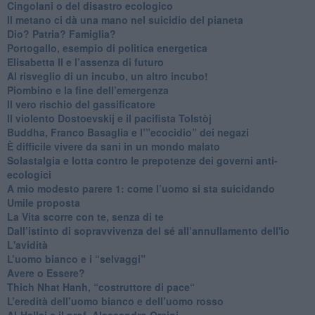
Cingolani o del disastro ecologico
​Il metano ci dà una mano nel suicidio del pianeta
​Dio? Patria? Famiglia?
Portogallo, esempio di politica energetica
​Elisabetta II e l’assenza di futuro
Al risveglio di un incubo, un altro incubo!
​Piombino e la fine dell’emergenza
​Il vero rischio del gassificatore
​Il violento Dostoevskij e il pacifista Tolstòj
​Buddha, Franco Basaglia e l’”ecocidio” dei negazi
​È difficile vivere da sani in un mondo malato
Solastalgia e lotta contro le prepotenze dei governi anti-
ecologici
​A mio modesto parere 1: come l’uomo si sta suicidando
​Umile proposta
​La Vita scorre con te, senza di te
​Dall’istinto di sopravvivenza del sé all’annullamento dell'io
L'avidità
​L’uomo bianco e i “selvaggi”
​Avere o Essere?
​Thich Nhat Hanh, “costruttore di pace“
​L’eredità dell’uomo bianco e dell’uomo rosso
Al-Hallaj e il prof. Alessandro Orsini