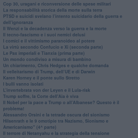
​Cop 30, uragani e riconversione delle spese militari
La responsabilità storica della morte sulla terra
PTSD e suicidi svelano l’intento suicidario della guerra e
dell’ignoranza
Il Wenzi e la decadenza verso la guerra e la morte
​Il tecno-fascismo e i suoi nemici delusi
​I comici e il vittimismo paranoideo al potere
​La virtù secondo Confucio e Xi (seconda parte)
Le Pax imperiali e Tianxia (prima parte)
Un mondo condiviso a misura di bambino
​Un chiarimento, Chris Hedges e qualche domanda
Il velleitarismo di Trump, dell’UE e di Darwin
​Karen Horney e il ponte sullo Stretto
​I bulli vanno isolati
L’invertebrata von der Leyen e il Lula-risk
Trump soffre, la Corte dell'Aia è viva
​Il Nobel per la pace a Trump o all’Albanese? Questo è il
problema!
​Alessandro Orsini e la tetrade oscura del sionismo
​Hilsenrath e le 9 omotipie tra Nazismo, Sionismo e
Americanismo" (4^ parte)
​Il terrore di Netanyahu e la strategia della tensione