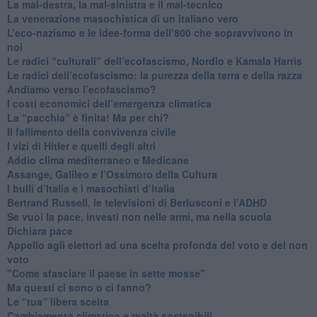
​La mal-destra, la mal-sinistra e il mal-tecnico
​La venerazione masochistica di un italiano vero
​L’eco-nazismo e le idee-forma dell’800 che sopravvivono in
noi
​Le radici “culturali” dell’ecofascismo, Nordio e Kamala Harris
Le radici dell’ecofascismo: la purezza della terra e della razza
Andiamo verso l’ecofascismo?
I costi economici dell’emergenza climatica
​La “pacchia” è finita! Ma per chi?
​Il fallimento della convivenza civile
​I vizi di Hitler e quelli degli altri
Addio clima mediterraneo e Medicane
​Assange, Galileo e l’Ossimoro della Cultura
​I bulli d’Italia e i masochisti d’Italia
​Bertrand Russell, le televisioni di Berlusconi e l’ADHD
​Se vuoi la pace, investi non nelle armi, ma nella scuola
​Dichiara pace
​Appello agli elettori ad una scelta profonda del voto e del non
voto
"Come sfasciare il paese in sette mosse"
​Ma questi ci sono o ci fanno?
​Le “tua” libera scelta
Cambiamento climatico e realtà sostenibili