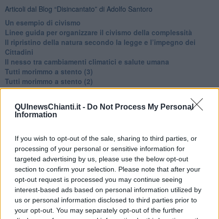
Articoli dal Blog “Disincantato” di Adolfo Santoro
​Un esempio di civismo
​Linee guida per organizzare il civismo della complessità
​Il ripristino della natura secondo la legge e l’impegno dei
Cittadini
Il nesso tra cambiamenti climatici e salute umana
Tutti morimmo a stento (3)
Tutti morimmo a stento (2)
​Tutti morimmo a stento (1)
IL CORRIDOIO BLU il resoconto del convegno
QUInewsChianti.it -
Do Not Process My Personal
Un manuale essenziale per seguire il CORRIDOIO BLU
Information
Il corridoio blu
​Il cronoprogramma ottimale verso il full electric sui traghetti
If you wish to opt-out of the sale, sharing to third parties, or
​I costi dell’adeguamento al cold ironing
processing of your personal or sensitive information for
Alcune domande da esordiente agli esperti che decidono le
sorti dell’Elba
targeted advertising by us, please use the below opt-out
Verso il full electric a gestione pubblica dei traghetti​
section to confirm your selection. Please note that after your
​La Scienza dei Cittadini e i Cittadini per l’Aria
opt-out request is processed you may continue seeing
Trump e le sue guerre contro i deboli e contro la terra
interest-based ads based on personal information utilized by
​Le furbate elettorali della Meloni e la testardaggine
us or personal information disclosed to third parties prior to
dell’opposizione
your opt-out. You may separately opt-out of the further
​Date loro l’Oscar al posto del Nobel per la Pace