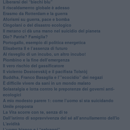
​Liberarsi dei “biechi blu”
Il riscaldamento globale è adesso
​Erasmo da Rotterdam e la guerra
​Aforismi su guerra, pace e bomba
Cingolani o del disastro ecologico
​Il metano ci dà una mano nel suicidio del pianeta
​Dio? Patria? Famiglia?
Portogallo, esempio di politica energetica
​Elisabetta II e l’assenza di futuro
Al risveglio di un incubo, un altro incubo!
​Piombino e la fine dell’emergenza
​Il vero rischio del gassificatore
​Il violento Dostoevskij e il pacifista Tolstòj
​Buddha, Franco Basaglia e l’”ecocidio” dei negazi
​È difficile vivere da sani in un mondo malato
Solastalgia e lotta contro le prepotenze dei governi anti-
ecologici
​A mio modesto parere 1: come l’uomo si sta suicidando
​Umile proposta
​La Vita scorre con te, senza di te
​Dall’istinto di sopravvivenza del sé all’annullamento dell'io
L'avidità
​L’uomo bianco e i “selvaggi”