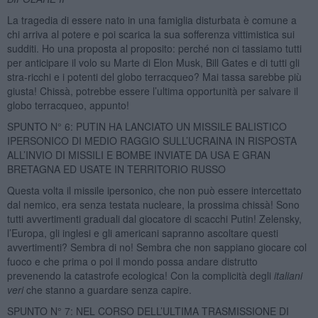
La tragedia di essere nato in una famiglia disturbata è comune a
chi arriva al potere e poi scarica la sua sofferenza vittimistica sui
sudditi. Ho una proposta al proposito: perché non ci tassiamo tutti
per anticipare il volo su Marte di Elon Musk, Bill Gates e di tutti gli
stra-ricchi e i potenti del globo terracqueo? Mai tassa sarebbe più
giusta! Chissà, potrebbe essere l’ultima opportunità per salvare il
globo terracqueo, appunto!
SPUNTO N° 6: PUTIN HA LANCIATO UN MISSILE BALISTICO
IPERSONICO DI MEDIO RAGGIO SULL’UCRAINA IN RISPOSTA
ALL’INVIO DI MISSILI E BOMBE INVIATE DA USA E GRAN
BRETAGNA ED USATE IN TERRITORIO RUSSO
Questa volta il missile ipersonico, che non può essere intercettato
dal nemico, era senza testata nucleare, la prossima chissà! Sono
tutti avvertimenti graduali dal giocatore di scacchi Putin! Zelensky,
l’Europa, gli inglesi e gli americani sapranno ascoltare questi
avvertimenti? Sembra di no! Sembra che non sappiano giocare col
fuoco e che prima o poi il mondo possa andare distrutto
prevenendo la catastrofe ecologica! Con la complicità degli
italiani
veri
che stanno a guardare senza capire.
SPUNTO N° 7: NEL CORSO DELL’ULTIMA TRASMISSIONE DI