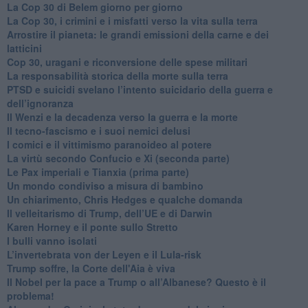
​La Cop 30 di Belem giorno per giorno
La Cop 30, i crimini e i misfatti verso la vita sulla terra
Arrostire il pianeta: le grandi emissioni della carne e dei
latticini
​Cop 30, uragani e riconversione delle spese militari
La responsabilità storica della morte sulla terra
PTSD e suicidi svelano l’intento suicidario della guerra e
dell’ignoranza
Il Wenzi e la decadenza verso la guerra e la morte
​Il tecno-fascismo e i suoi nemici delusi
​I comici e il vittimismo paranoideo al potere
​La virtù secondo Confucio e Xi (seconda parte)
Le Pax imperiali e Tianxia (prima parte)
Un mondo condiviso a misura di bambino
​Un chiarimento, Chris Hedges e qualche domanda
Il velleitarismo di Trump, dell’UE e di Darwin
​Karen Horney e il ponte sullo Stretto
​I bulli vanno isolati
L’invertebrata von der Leyen e il Lula-risk
Trump soffre, la Corte dell'Aia è viva
​Il Nobel per la pace a Trump o all’Albanese? Questo è il
problema!