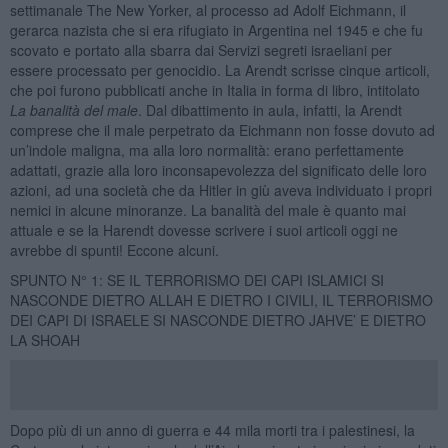
settimanale The New Yorker, al processo ad Adolf Eichmann, il
gerarca nazista che si era rifugiato in Argentina nel 1945 e che fu
scovato e portato alla sbarra dai Servizi segreti israeliani per
essere processato per genocidio. La Arendt scrisse cinque articoli,
che poi furono pubblicati anche in Italia in forma di libro, intitolato
La banalità del male
. Dal dibattimento in aula, infatti, la Arendt
comprese che il male perpetrato da Eichmann non fosse dovuto ad
un’indole maligna, ma alla loro normalità: erano perfettamente
adattati, grazie alla loro inconsapevolezza del significato delle loro
azioni, ad una società che da Hitler in giù aveva individuato i propri
nemici in alcune minoranze. La banalità del male è quanto mai
attuale e se la Harendt dovesse scrivere i suoi articoli oggi ne
avrebbe di spunti! Eccone alcuni.
SPUNTO N° 1: SE IL TERRORISMO DEI CAPI ISLAMICI SI
NASCONDE DIETRO ALLAH E DIETRO I CIVILI, IL TERRORISMO
DEI CAPI DI ISRAELE SI NASCONDE DIETRO JAHVE’ E DIETRO
LA SHOAH
Dopo più di un anno di guerra e 44 mila morti tra i palestinesi, la