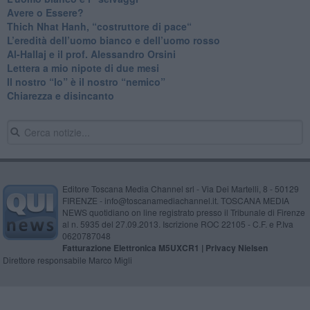
​Avere o Essere?
​Thich Nhat Hanh, “costruttore di pace“
​L’eredità dell’uomo bianco e dell’uomo rosso
Al-Hallaj e il prof. Alessandro Orsini
​Lettera a mio nipote di due mesi
​Il nostro “Io” è il nostro “nemico”
​Chiarezza e disincanto
Editore Toscana Media Channel srl - Via Dei Martelli, 8 - 50129
FIRENZE - info@toscanamediachannel.it. TOSCANA MEDIA
NEWS quotidiano on line registrato presso il Tribunale di Firenze
al n. 5935 del 27.09.2013. Iscrizione ROC 22105 - C.F. e P.Iva
0620787048
Fatturazione Elettronica M5UXCR1 |
Privacy Nielsen
Direttore responsabile Marco Migli
Powered by
Aperion.it