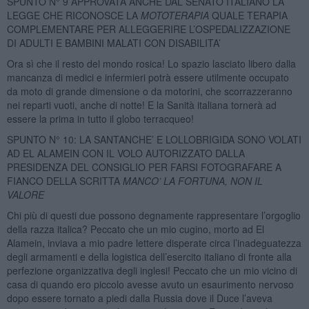
SPUNTO N° 9 APPROVATA ANCHE DAL SENATO ITALIANO LA
LEGGE CHE RICONOSCE LA
MOTOTERAPIA
QUALE TERAPIA
COMPLEMENTARE PER ALLEGGERIRE L’OSPEDALIZZAZIONE
DI ADULTI E BAMBINI MALATI CON DISABILITA’
Ora sì che il resto del mondo rosica! Lo spazio lasciato libero dalla
mancanza di medici e infermieri potrà essere utilmente occupato
da moto di grande dimensione o da motorini, che scorrazzeranno
nei reparti vuoti, anche di notte! E la Sanità italiana tornerà ad
essere la prima in tutto il globo terracqueo!
SPUNTO N° 10: LA SANTANCHE’ E LOLLOBRIGIDA SONO VOLATI
AD EL ALAMEIN CON IL VOLO AUTORIZZATO DALLA
PRESIDENZA DEL CONSIGLIO PER FARSI FOTOGRAFARE A
FIANCO DELLA SCRITTA
MANCO’ LA FORTUNA, NON IL
VALORE
Chi più di questi due possono degnamente rappresentare l’orgoglio
della razza italica? Peccato che un mio cugino, morto ad El
Alamein, inviava a mio padre lettere disperate circa l’inadeguatezza
degli armamenti e della logistica dell’esercito italiano di fronte alla
perfezione organizzativa degli inglesi! Peccato che un mio vicino di
casa di quando ero piccolo avesse avuto un esaurimento nervoso
dopo essere tornato a piedi dalla Russia dove il Duce l’aveva