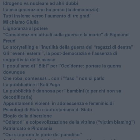
​Idrogeno vs nucleare ed altri dubbi
​La mia generazione ha perso (la democrazia)
​Tutti insieme verso l’aumento di tre gradi
Mi chiamo Giulia
L’ignoranza al potere
​“Considerazioni attuali sulla guerra e la morte" di Sigmund
Freud
​Lo storytelling e l’inutilità della guerra dei “ragazzi di destra”
​Gli “eventi esterni”, la post-democrazia e l’assenza di
soggettività delle masse
​Il populismo di “Bibi” per l’Occidente: portare la guerra
dovunque
​Che roba, contessa!... con i “fasci” non ci parlo
La pubblicità e il Kali Yuga
​La pubblicità è dannosa per i bambini (e per chi non sa
decodificarla)
​Appuntamenti violenti in adolescenza e femminicidi
​Psicologi di Stato e autoritarismo di Stato
Elogio della diserzione
“Odiatori” e colpevolizzazione della vittima (“victim blaming”)
​Patriarcato e Piromania
"Ora si aprono le porte del paradiso"