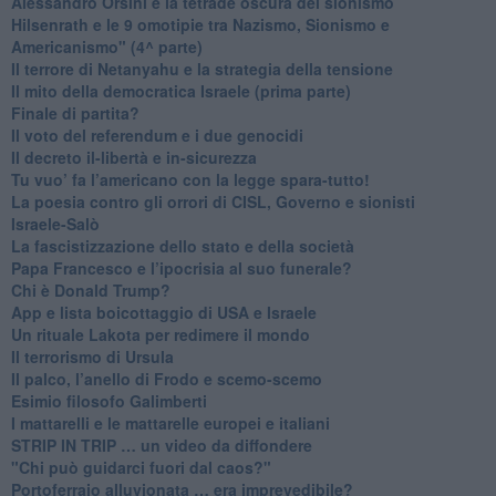
​Alessandro Orsini e la tetrade oscura del sionismo
​Hilsenrath e le 9 omotipie tra Nazismo, Sionismo e
Americanismo" (4^ parte)
​Il terrore di Netanyahu e la strategia della tensione
Il mito della democratica Israele (prima parte)
​Finale di partita?
​Il voto del referendum e i due genocidi
Il decreto il-libertà e in-sicurezza
Tu vuo’ fa l’americano con la legge spara-tutto!
La poesia contro gli orrori di CISL, Governo e sionisti
Israele-Salò
​La fascistizzazione dello stato e della società
Papa Francesco e l’ipocrisia al suo funerale?
​Chi è Donald Trump?
App e lista boicottaggio di USA e Israele
​Un rituale Lakota per redimere il mondo
Il terrorismo di Ursula
​Il palco, l’anello di Frodo e scemo-scemo
Esimio filosofo Galimberti
​I mattarelli e le mattarelle europei e italiani
​STRIP IN TRIP … un video da diffondere
"Chi può guidarci fuori dal caos?"
​Portoferraio alluvionata … era imprevedibile?