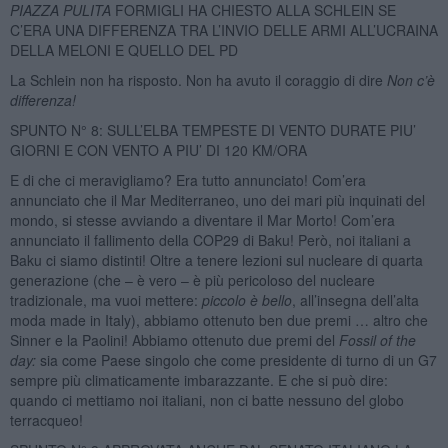
PIAZZA PULITA
FORMIGLI HA CHIESTO ALLA SCHLEIN SE
C’ERA UNA DIFFERENZA TRA L’INVIO DELLE ARMI ALL’UCRAINA
DELLA MELONI E QUELLO DEL PD
La Schlein non ha risposto. Non ha avuto il coraggio di dire
Non c’è
differenza!
SPUNTO N° 8: SULL’ELBA TEMPESTE DI VENTO DURATE PIU’
GIORNI E CON VENTO A PIU’ DI 120 KM/ORA
E di che ci meravigliamo? Era tutto annunciato! Com’era
annunciato che il Mar Mediterraneo, uno dei mari più inquinati del
mondo, si stesse avviando a diventare il Mar Morto! Com’era
annunciato il fallimento della COP29 di Baku! Però, noi italiani a
Baku ci siamo distinti! Oltre a tenere lezioni sul nucleare di quarta
generazione (che – è vero – è più pericoloso del nucleare
tradizionale, ma vuoi mettere:
piccolo è bello
, all’insegna dell’alta
moda made in Italy), abbiamo ottenuto ben due premi … altro che
Sinner e la Paolini! Abbiamo ottenuto due premi del
Fossil of the
day:
sia come Paese singolo che come presidente di turno di un G7
sempre più climaticamente imbarazzante. E che si può dire:
quando ci mettiamo noi italiani, non ci batte nessuno del globo
terracqueo!