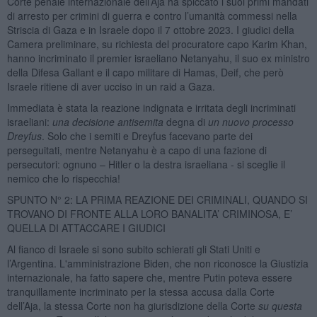
Corte penale internazionale dell’Aja ha spiccato i suoi primi mandati
di arresto per crimini di guerra e contro l’umanità commessi nella
Striscia di Gaza e in Israele dopo il 7 ottobre 2023. I giudici della
Camera preliminare, su richiesta del procuratore capo Karim Khan,
hanno incriminato il premier israeliano Netanyahu, il suo ex ministro
della Difesa Gallant e il capo militare di Hamas, Deif, che però
Israele ritiene di aver ucciso in un raid a Gaza.
Immediata è stata la reazione indignata e irritata degli incriminati
israeliani:
una decisione antisemita
degna di
un nuovo processo
Dreyfus
. Solo che i semiti e Dreyfus facevano parte dei
perseguitati, mentre Netanyahu è a capo di una fazione di
persecutori: ognuno – Hitler o la destra israeliana - si sceglie il
nemico che lo rispecchia!
SPUNTO N° 2: LA PRIMA REAZIONE DEI CRIMINALI, QUANDO SI
TROVANO DI FRONTE ALLA LORO BANALITA’ CRIMINOSA, E’
QUELLA DI ATTACCARE I GIUDICI
Al fianco di Israele si sono subito schierati gli Stati Uniti e
l’Argentina. L'amministrazione Biden, che non riconosce la Giustizia
internazionale, ha fatto sapere che, mentre Putin poteva essere
tranquillamente incriminato per la stessa accusa dalla Corte
dell’Aja, la stessa Corte non ha giurisdizione della Corte
su questa