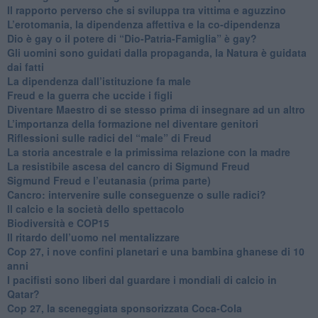
​Il rapporto perverso che si sviluppa tra vittima e aguzzino
L’erotomania, la dipendenza affettiva e la co-dipendenza
​Dio è gay o il potere di “Dio-Patria-Famiglia” è gay?
​Gli uomini sono guidati dalla propaganda, la Natura è guidata
dai fatti
La dipendenza dall’istituzione fa male
​Freud e la guerra che uccide i figli
​Diventare Maestro di se stesso prima di insegnare ad un altro
L’importanza della formazione nel diventare genitori
Riflessioni sulle radici del “male” di Freud
​La storia ancestrale e la primissima relazione con la madre
​La resistibile ascesa del cancro di Sigmund Freud
Sigmund Freud e l’eutanasia (prima parte)
Cancro: intervenire sulle conseguenze o sulle radici?
​Il calcio e la società dello spettacolo
Biodiversità e COP15
​Il ritardo dell’uomo nel mentalizzare
​Cop 27, i nove confini planetari e una bambina ghanese di 10
anni
​I pacifisti sono liberi dal guardare i mondiali di calcio in
Qatar?
​Cop 27, la sceneggiata sponsorizzata Coca-Cola