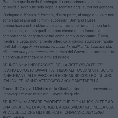
Ruanda e quello della Cambogia. Il riconoscimento di questi
genocidi è avvenuto solo dopo la sconfitta degli autori dei genocidi.
L’indagine di Khan si è fermata, d’altra parte, al maggio 2024 e non
sono stati esaminati i crimini successivi. Bertrand Russell
ammonisce che il problema della cattiveria dell’umanità non tanto
sono i cattivi, quanto quelli che non dicono e non fanno niente
comportandosi oggettivamente come complici dei cattivi. E così,
mentre la Lega, notoriamente allergica ai giudici, squittisce tramite
fonti della Lega
È una sentenza assurda, politica filo-islamica, che
allontana una pace necessaria,
il resto del Governo italiano sta zitto
e continua a mandare le armi ad Israele.
SPUNTO N° 4: I NEOFASCISTI DELLA
RETE DEI PATRIOTI
HANNO ESPOSTO DAVANTI A TRIBUNALI TOSCANI STRISCIONI
INNEGGIANTI ALLE PAROLE DI ELON MUSK CONTRO I GIUDICI
ITALIANI ED HANNO ATTACCATO ANCHE MATTARELLA
Tranquilli! C’è già il Ministro della Giustizia Nordio che provvede ad
imbavagliare e adintralciare il lavoro dei giudici.
SPUNTO N° 5: APPARE EVIDENTE CHE ELON MUSK, OLTRE AD
UNA SINDROME DI ASPERGER, ABBIA SVILUPPATO NELLA SUA
VITA QUELLO CHE GLI PSICHIATRI CHIAMANO
DISTURBO
BIPOLARE II