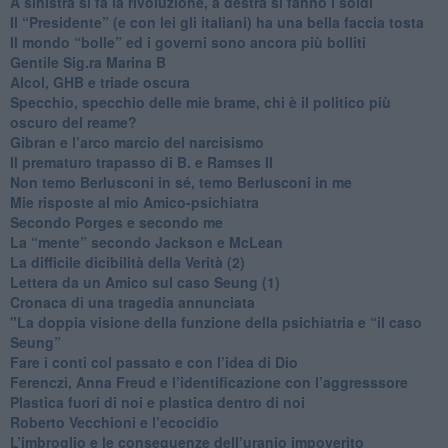
​A sinistra si fa la rivoluzione, a destra si fanno i soldi
​Il “Presidente” (e con lei gli italiani) ha una bella faccia tosta
​Il mondo “bolle” ed i governi sono ancora più bolliti
​Gentile Sig.ra Marina B
​Alcol, GHB e triade oscura
​Specchio, specchio delle mie brame, chi è il politico più
oscuro del reame?
​Gibran e l’arco marcio del narcisismo
​Il prematuro trapasso di B. e Ramses II
​Non temo Berlusconi in sé, temo Berlusconi in me
​Mie risposte al mio Amico-psichiatra
​Secondo Porges e secondo me
​La “mente” secondo Jackson e McLean
La difficile dicibilità della Verità (2)
​Lettera da un Amico sul caso Seung (1)
​Cronaca di una tragedia annunciata
"​La doppia visione della funzione della psichiatria e “il caso
Seung”
​Fare i conti col passato e con l’idea di Dio
​Ferenczi, Anna Freud e l’identificazione con l’aggresssore
Plastica fuori di noi e plastica dentro di noi
​Roberto Vecchioni e l’ecocidio
​L’imbroglio e le conseguenze dell’uranio impoverito