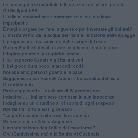
Le conseguenze mondiali dell’infanzia infelice dei potenti
​Gli Scilipoti USA
L’Italia s’intestardisce a sprecare soldi sul nucleare
improbabile
È meglio pagare per fare la guerra o per inventare gli Spinrel?
​L’innalzamento delle acque del mare e l’erosione delle spiagge
​Il progressivo innalzamento delle acque del mare
​Gunter Pauli e il desalinizzare meglio e a costo minore
I tipping points e la stupidità umana
​Il 58° rapporto Censis e gli italiani veri
​Il bel gioco dura poco, marcondirondà
Noi abbiamo perso la guerra e la pace
Suggerimenti per Hannah Arendt e La banalità del male
​Gli indifferenti
Parte zoppicando il nucleare di IV generazione
​Indagine … l’italiano vero confessa la sua innocenza
Indagine su un cittadino al di sopra di ogni sospetto
Notizie tra l'orrore ed il grottesco
"La protervia dei ricchi e dei loro servitori"
S’i fossi foco di Cecco Angiolieri
​Il mondo salvato dagli elfi e dai mutaforma?
Gru (Cattivissimo me) e lo Spirito di Goebbels