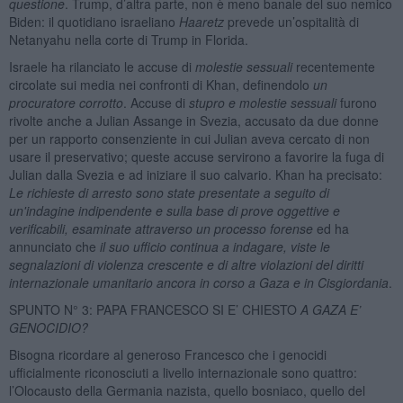
questione
. Trump, d’altra parte, non è meno banale del suo nemico
Biden: il quotidiano israeliano
Haaretz
prevede un’ospitalità di
Netanyahu nella corte di Trump in Florida.
Israele ha rilanciato le accuse di
molestie sessuali
recentemente
circolate sui media nei confronti di Khan, definendolo
un
procuratore corrotto
. Accuse di
stupro e molestie sessuali
furono
rivolte anche a Julian Assange in Svezia, accusato da due donne
per un rapporto consenziente in cui Julian aveva cercato di non
usare il preservativo; queste accuse servirono a favorire la fuga di
Julian dalla Svezia e ad iniziare il suo calvario. Khan ha precisato:
Le richieste di arresto sono state presentate a seguito di
un'indagine indipendente e sulla base di prove oggettive e
verificabili, esaminate attraverso un processo forense
ed ha
annunciato che
il suo ufficio continua a indagare, viste le
segnalazioni di violenza crescente e di altre violazioni del diritti
internazionale umanitario ancora in corso a Gaza e in Cisgiordania
.
SPUNTO N° 3: PAPA FRANCESCO SI E’ CHIESTO
A GAZA E’
GENOCIDIO?
Bisogna ricordare al generoso Francesco che i genocidi
ufficialmente riconosciuti a livello internazionale sono quattro:
l’Olocausto della Germania nazista, quello bosniaco, quello del