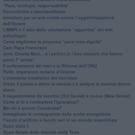
“Pace, ecologia, responsabilità”
​Corruttibilità e machiavellismo
Istruzioni per un’arte corale contro l’oggettivizzazione
dell’Essere
​L’MMPI e il mito della valutazione “oggettiva” dei test
psicologici
Come migliorare la proposta “pace terra dignità”
Caro Papa Francesco
​Jorit, Ornella Muti… e i politici (e i loro elettori) che hanno
perso l’”anima”
​Il sollevamento dei mari e la Riforma dell’ONU
Putin, imperatore romano d’Oriente
​L’ottimismo irrealistico dei narcisisti
​Dietro il potere e dietro la miseria c’è sempre la mamma dietro-
dietro
Il negazionismo da vecchio (Old Denial) a nuovo (New Denial)
Come si fa a combattere l'ignoranza?
Ma chi è questo Cassandra?
Immaginare le conseguenze delle scelte energetiche
​Fuochi d’artificio e fuochi veri in un mondo maschilista
Buon 2024 ?
​Buon Natale dalle macerie della Terra