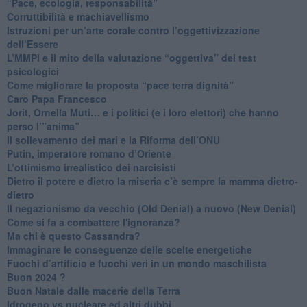
“Pace, ecologia, responsabilità”
​Corruttibilità e machiavellismo
Istruzioni per un’arte corale contro l’oggettivizzazione
dell’Essere
​L’MMPI e il mito della valutazione “oggettiva” dei test
psicologici
Come migliorare la proposta “pace terra dignità”
Caro Papa Francesco
​Jorit, Ornella Muti… e i politici (e i loro elettori) che hanno
perso l’”anima”
​Il sollevamento dei mari e la Riforma dell’ONU
Putin, imperatore romano d’Oriente
​L’ottimismo irrealistico dei narcisisti
​Dietro il potere e dietro la miseria c’è sempre la mamma dietro-
dietro
Il negazionismo da vecchio (Old Denial) a nuovo (New Denial)
Come si fa a combattere l'ignoranza?
Ma chi è questo Cassandra?
Immaginare le conseguenze delle scelte energetiche
​Fuochi d’artificio e fuochi veri in un mondo maschilista
Buon 2024 ?
​Buon Natale dalle macerie della Terra
​Idrogeno vs nucleare ed altri dubbi