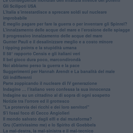
​Gli Scilipoti USA
L’Italia s’intestardisce a sprecare soldi sul nucleare
improbabile
È meglio pagare per fare la guerra o per inventare gli Spinrel?
​L’innalzamento delle acque del mare e l’erosione delle spiagge
​Il progressivo innalzamento delle acque del mare
​Gunter Pauli e il desalinizzare meglio e a costo minore
I tipping points e la stupidità umana
​Il 58° rapporto Censis e gli italiani veri
​Il bel gioco dura poco, marcondirondà
Noi abbiamo perso la guerra e la pace
Suggerimenti per Hannah Arendt e La banalità del male
​Gli indifferenti
Parte zoppicando il nucleare di IV generazione
​Indagine … l’italiano vero confessa la sua innocenza
Indagine su un cittadino al di sopra di ogni sospetto
Notizie tra l'orrore ed il grottesco
"La protervia dei ricchi e dei loro servitori"
S’i fossi foco di Cecco Angiolieri
​Il mondo salvato dagli elfi e dai mutaforma?
Gru (Cattivissimo me) e lo Spirito di Goebbels
​La mal-destra, la mal-sinistra e il mal-tecnico