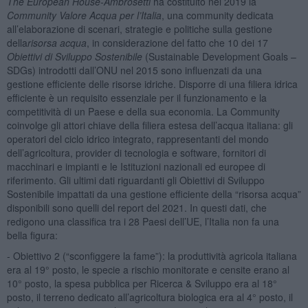
The European House-Ambrosetti
ha costituito nel 2019 la
Community Valore Acqua per l’Italia
, una community dedicata
all’elaborazione di scenari, strategie e politiche sulla gestione
della
risorsa acqua
, in considerazione del fatto che 10 dei 17
Obiettivi di Sviluppo Sostenibile
(Sustainable Development Goals –
SDGs) introdotti dall’ONU nel 2015 sono influenzati da una
gestione efficiente delle risorse idriche. Disporre di una filiera idrica
efficiente è un requisito essenziale per il funzionamento e la
competitività di un Paese e della sua economia. La Community
coinvolge gli attori chiave della filiera estesa dell’acqua italiana: gli
operatori del ciclo idrico integrato, rappresentanti del mondo
dell’agricoltura, provider di tecnologia e software, fornitori di
macchinari e impianti e le Istituzioni nazionali ed europee di
riferimento. Gli ultimi dati riguardanti gli Obiettivi di Sviluppo
Sostenibile impattati da una gestione efficiente della “risorsa acqua”
disponibili sono quelli del report del 2021. In questi dati, che
redigono una classifica tra i 28 Paesi dell’UE, l’Italia non fa una
bella figura:
- Obiettivo 2 (“sconfiggere la fame”): la produttività agricola italiana
era al 19° posto, le specie a rischio monitorate e censite erano al
10° posto, la spesa pubblica per Ricerca & Sviluppo era al 18°
posto, il terreno dedicato all’agricoltura biologica era al 4° posto, il