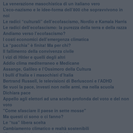
​La venerazione masochistica di un italiano vero
​L’eco-nazismo e le idee-forma dell’800 che sopravvivono in
noi
​Le radici “culturali” dell’ecofascismo, Nordio e Kamala Harris
Le radici dell’ecofascismo: la purezza della terra e della razza
Andiamo verso l’ecofascismo?
I costi economici dell’emergenza climatica
​La “pacchia” è finita! Ma per chi?
​Il fallimento della convivenza civile
​I vizi di Hitler e quelli degli altri
Addio clima mediterraneo e Medicane
​Assange, Galileo e l’Ossimoro della Cultura
​I bulli d’Italia e i masochisti d’Italia
​Bertrand Russell, le televisioni di Berlusconi e l’ADHD
​Se vuoi la pace, investi non nelle armi, ma nella scuola
​Dichiara pace
​Appello agli elettori ad una scelta profonda del voto e del non
voto
"Come sfasciare il paese in sette mosse"
​Ma questi ci sono o ci fanno?
​Le “tua” libera scelta
Cambiamento climatico e realtà sostenibili