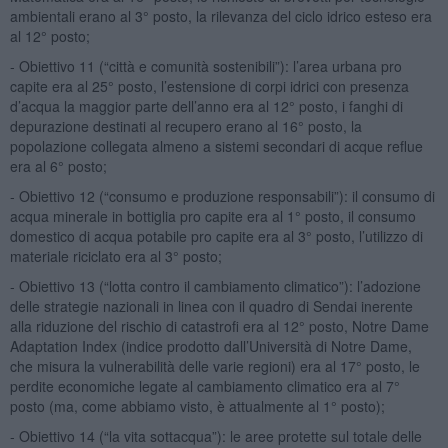
ambientali erano al 3° posto, la rilevanza del ciclo idrico esteso era
al 12° posto;
- Obiettivo 11 (“città e comunità sostenibili”): l’area urbana pro
capite era al 25° posto, l’estensione di corpi idrici con presenza
d’acqua la maggior parte dell’anno era al 12° posto, i fanghi di
depurazione destinati al recupero erano al 16° posto, la
popolazione collegata almeno a sistemi secondari di acque reflue
era al 6° posto;
- Obiettivo 12 (“consumo e produzione responsabili”): il consumo di
acqua minerale in bottiglia pro capite era al 1° posto, il consumo
domestico di acqua potabile pro capite era al 3° posto, l’utilizzo di
materiale riciclato era al 3° posto;
- Obiettivo 13 (“lotta contro il cambiamento climatico”): l’adozione
delle strategie nazionali in linea con il quadro di Sendai inerente
alla riduzione del rischio di catastrofi era al 12° posto, Notre Dame
Adaptation Index (indice prodotto dall’Università di Notre Dame,
che misura la vulnerabilità delle varie regioni) era al 17° posto, le
perdite economiche legate al cambiamento climatico era al 7°
posto (ma, come abbiamo visto, è attualmente al 1° posto);
- Obiettivo 14 (“la vita sottacqua”): le aree protette sul totale delle