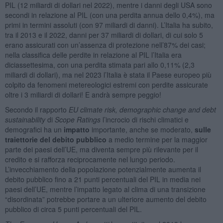
PIL (12 miliardi di dollari nel 2022), mentre i danni degli USA sono
secondi in relazione al PIL (con una perdita annua dello 0,4%), ma
primi in termini assoluti (con 97 miliardi di danni). L’Italia ha subito,
tra il 2013 e il 2022, danni per 37 miliardi di dollari, di cui solo 5
erano assicurati con un’assenza di protezione nell’87% dei casi;
nella classifica delle perdite in relazione al PIL l’Italia era
diciassettesima, con una perdita stimata pari allo 0,11% (2,3
miliardi di dollari), ma nel 2023 l’Italia è stata il Paese europeo più
colpito da fenomeni metereologici estremi con perdite assicurate
oltre i 3 miliardi di dollari! E andrà sempre peggio!
Secondo il rapporto
EU climate risk, demographic change and debt
sustainability
di
Scope Ratings
l’incrocio di rischi climatici e
demografici ha un
impatto
importante, anche se moderato,
sulle
traiettorie del debito pubblico
a medio termine per la maggior
parte dei paesi dell’UE, ma diventa sempre più rilevante per il
credito e si rafforza reciprocamente nel lungo periodo.
L’invecchiamento della popolazione potenzialmente aumenta il
debito pubblico fino a 21 punti percentuali del PIL in media nei
paesi dell’UE, mentre l’impatto legato al clima di una transizione
“disordinata” potrebbe portare a un ulteriore aumento del debito
pubblico di circa 5 punti percentuali del PIL.