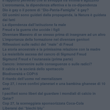
L’erotomania, la dipendenza affettiva e la co-dipendenza
​Dio è gay o il potere di “Dio-Patria-Famiglia” è gay?
​Gli uomini sono guidati dalla propaganda, la Natura è guidata
dai fatti
La dipendenza dall’istituzione fa male
​Freud e la guerra che uccide i figli
​Diventare Maestro di se stesso prima di insegnare ad un altro
L’importanza della formazione nel diventare genitori
Riflessioni sulle radici del “male” di Freud
​La storia ancestrale e la primissima relazione con la madre
​La resistibile ascesa del cancro di Sigmund Freud
Sigmund Freud e l’eutanasia (prima parte)
Cancro: intervenire sulle conseguenze o sulle radici?
​Il calcio e la società dello spettacolo
Biodiversità e COP15
​Il ritardo dell’uomo nel mentalizzare
​Cop 27, i nove confini planetari e una bambina ghanese di 10
anni
​I pacifisti sono liberi dal guardare i mondiali di calcio in
Qatar?
​Cop 27, la sceneggiata sponsorizzata Coca-Cola
​Liberarsi dei “biechi blu”