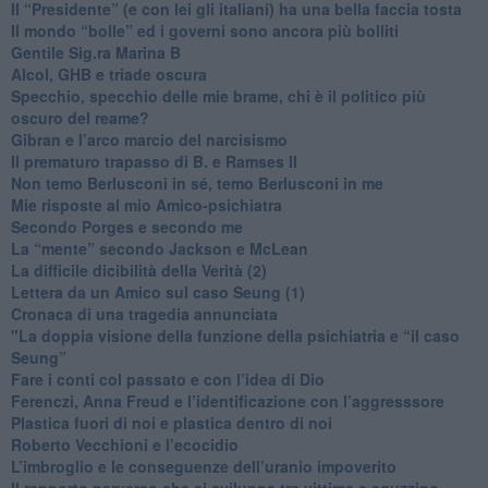
​Il “Presidente” (e con lei gli italiani) ha una bella faccia tosta
​Il mondo “bolle” ed i governi sono ancora più bolliti
​Gentile Sig.ra Marina B
​Alcol, GHB e triade oscura
​Specchio, specchio delle mie brame, chi è il politico più
oscuro del reame?
​Gibran e l’arco marcio del narcisismo
​Il prematuro trapasso di B. e Ramses II
​Non temo Berlusconi in sé, temo Berlusconi in me
​Mie risposte al mio Amico-psichiatra
​Secondo Porges e secondo me
​La “mente” secondo Jackson e McLean
La difficile dicibilità della Verità (2)
​Lettera da un Amico sul caso Seung (1)
​Cronaca di una tragedia annunciata
"​La doppia visione della funzione della psichiatria e “il caso
Seung”
​Fare i conti col passato e con l’idea di Dio
​Ferenczi, Anna Freud e l’identificazione con l’aggresssore
Plastica fuori di noi e plastica dentro di noi
​Roberto Vecchioni e l’ecocidio
​L’imbroglio e le conseguenze dell’uranio impoverito
​Il rapporto perverso che si sviluppa tra vittima e aguzzino