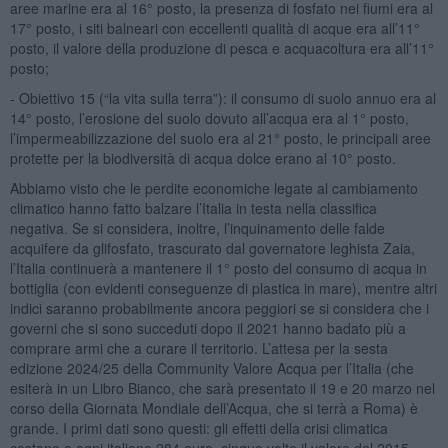
aree marine era al 16° posto, la presenza di fosfato nei fiumi era al
17° posto, i siti balneari con eccellenti qualità di acque era all’11°
posto, il valore della produzione di pesca e acquacoltura era all’11°
posto;
- Obiettivo 15 (“la vita sulla terra”): il consumo di suolo annuo era al
14° posto, l’erosione del suolo dovuto all’acqua era al 1° posto,
l’impermeabilizzazione del suolo era al 21° posto, le principali aree
protette per la biodiversità di acqua dolce erano al 10° posto.
Abbiamo visto che le perdite economiche legate al cambiamento
climatico hanno fatto balzare l’Italia in testa nella classifica
negativa. Se si considera, inoltre, l’inquinamento delle falde
acquifere da glifosfato, trascurato dal governatore leghista Zaia,
l’Italia continuerà a mantenere il 1° posto del consumo di acqua in
bottiglia (con evidenti conseguenze di plastica in mare), mentre altri
indici saranno probabilmente ancora peggiori se si considera che i
governi che si sono succeduti dopo il 2021 hanno badato più a
comprare armi che a curare il territorio. L’attesa per la sesta
edizione 2024/25 della Community Valore Acqua per l’Italia (che
esiterà in un Libro Bianco, che sarà presentato il 19 e 20 marzo nel
corso della Giornata Mondiale dell’Acqua, che si terrà a Roma) è
grande. I primi dati sono questi: gli effetti della crisi climatica
costano a ogni italiano 284 euro, cinque volte il valore del 2015