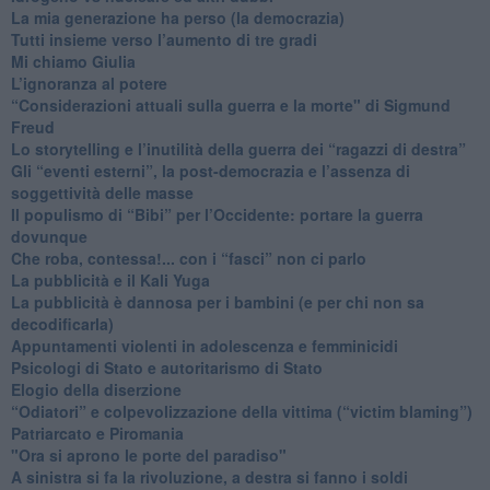
​La mia generazione ha perso (la democrazia)
​Tutti insieme verso l’aumento di tre gradi
Mi chiamo Giulia
L’ignoranza al potere
​“Considerazioni attuali sulla guerra e la morte" di Sigmund
Freud
​Lo storytelling e l’inutilità della guerra dei “ragazzi di destra”
​Gli “eventi esterni”, la post-democrazia e l’assenza di
soggettività delle masse
​Il populismo di “Bibi” per l’Occidente: portare la guerra
dovunque
​Che roba, contessa!... con i “fasci” non ci parlo
La pubblicità e il Kali Yuga
​La pubblicità è dannosa per i bambini (e per chi non sa
decodificarla)
​Appuntamenti violenti in adolescenza e femminicidi
​Psicologi di Stato e autoritarismo di Stato
Elogio della diserzione
“Odiatori” e colpevolizzazione della vittima (“victim blaming”)
​Patriarcato e Piromania
"Ora si aprono le porte del paradiso"
​A sinistra si fa la rivoluzione, a destra si fanno i soldi