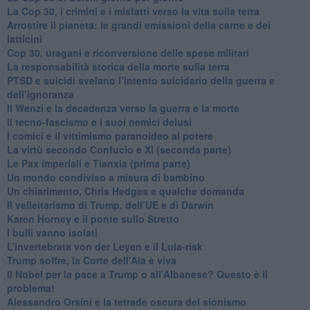
La Cop 30, i crimini e i misfatti verso la vita sulla terra
Arrostire il pianeta: le grandi emissioni della carne e dei
latticini
​Cop 30, uragani e riconversione delle spese militari
La responsabilità storica della morte sulla terra
PTSD e suicidi svelano l’intento suicidario della guerra e
dell’ignoranza
Il Wenzi e la decadenza verso la guerra e la morte
​Il tecno-fascismo e i suoi nemici delusi
​I comici e il vittimismo paranoideo al potere
​La virtù secondo Confucio e Xi (seconda parte)
Le Pax imperiali e Tianxia (prima parte)
Un mondo condiviso a misura di bambino
​Un chiarimento, Chris Hedges e qualche domanda
Il velleitarismo di Trump, dell’UE e di Darwin
​Karen Horney e il ponte sullo Stretto
​I bulli vanno isolati
L’invertebrata von der Leyen e il Lula-risk
Trump soffre, la Corte dell'Aia è viva
​Il Nobel per la pace a Trump o all’Albanese? Questo è il
problema!
​Alessandro Orsini e la tetrade oscura del sionismo