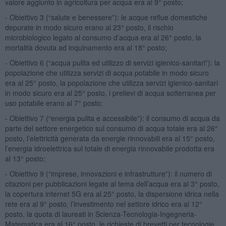
valore aggiunto in agricoltura per acqua era al 9° posto;
- Obiettivo 3 (“salute e benessere”): le acque reflue domestiche
depurate in modo sicuro erano al 23° posto, il rischio
microbiologico legato al consumo d’acqua era al 26° posto, la
mortalità dovuta ad inquinamento era al 18° posto;
- Obiettivo 6 (“acqua pulita ed utilizzo di servizi igienico-sanitari”): la
popolazione che utilizza servizi di acqua potabile in modo sicuro
era al 25° posto, la popolazione che utilizza servizi igienico-sanitari
in modo sicuro era al 25° posto, i prelievi di acqua sotterranea per
uso potabile erano al 7° posto;
- Obiettivo 7 (“energia pulita e accessibile”): il consumo di acqua da
parte del settore energetico sul consumo di acqua totale era al 26°
posto, l’elettricità generata da energie rinnovabili era al 15° posto,
l’energia idroelettrica sul totale di energia rinnovabile prodotta era
al 13° posto;
- Obiettivo 9 (“imprese, innovazioni e infrastrutture”): il numero di
citazioni per pubblicazioni legate al tema dell’acqua era al 3° posto,
la copertura internet 5G era al 25° posto, la dispersione idrica nella
rete era al 9° posto, l’investimento nel settore idrico era al 12°
posto, la quota di laureati in Scienza-Tecnologia-Ingegneria-
Matematica era al 16° posto, le richieste di brevetti per tecnologie