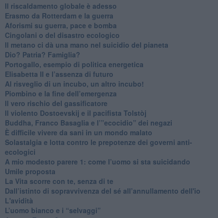
Il riscaldamento globale è adesso
​Erasmo da Rotterdam e la guerra
​Aforismi su guerra, pace e bomba
Cingolani o del disastro ecologico
​Il metano ci dà una mano nel suicidio del pianeta
​Dio? Patria? Famiglia?
Portogallo, esempio di politica energetica
​Elisabetta II e l’assenza di futuro
Al risveglio di un incubo, un altro incubo!
​Piombino e la fine dell’emergenza
​Il vero rischio del gassificatore
​Il violento Dostoevskij e il pacifista Tolstòj
​Buddha, Franco Basaglia e l’”ecocidio” dei negazi
​È difficile vivere da sani in un mondo malato
Solastalgia e lotta contro le prepotenze dei governi anti-
ecologici
​A mio modesto parere 1: come l’uomo si sta suicidando
​Umile proposta
​La Vita scorre con te, senza di te
​Dall’istinto di sopravvivenza del sé all’annullamento dell'io
L'avidità
​L’uomo bianco e i “selvaggi”