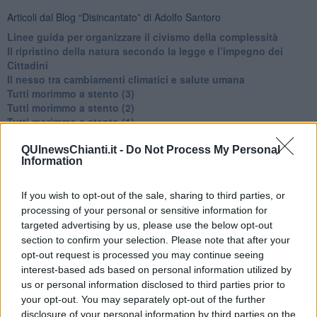
Articoli dal Blog “Disincantato” di Adolfo Santoro
​Linee guida per organizzare il civismo della complessità
​Il ripristino della natura secondo la legge e l’impegno dei
Cittadini
Il nesso tra cambiamenti climatici e salute umana
Tutti morimmo a stento (3)
Tutti morimmo a stento (2)
​Tutti morimmo a stento (1)
IL CORRIDOIO BLU il resoconto del convegno
Un manuale essenziale per seguire il CORRIDOIO BLU
QUInewsChianti.it -
Do Not Process My Personal
Information
Il corridoio blu
​Il cronoprogramma ottimale verso il full electric sui traghetti
​I costi dell’adeguamento al cold ironing
If you wish to opt-out of the sale, sharing to third parties, or
Alcune domande da esordiente agli esperti che decidono le
processing of your personal or sensitive information for
sorti dell’Elba
targeted advertising by us, please use the below opt-out
Verso il full electric a gestione pubblica dei traghetti​
section to confirm your selection. Please note that after your
​La Scienza dei Cittadini e i Cittadini per l’Aria
opt-out request is processed you may continue seeing
Trump e le sue guerre contro i deboli e contro la terra
interest-based ads based on personal information utilized by
​Le furbate elettorali della Meloni e la testardaggine
us or personal information disclosed to third parties prior to
dell’opposizione
your opt-out. You may separately opt-out of the further
​Date loro l’Oscar al posto del Nobel per la Pace
disclosure of your personal information by third parties on the