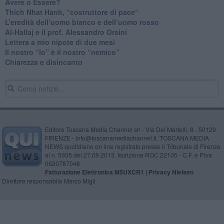
​Avere o Essere?
​Thich Nhat Hanh, “costruttore di pace“
​L’eredità dell’uomo bianco e dell’uomo rosso
Al-Hallaj e il prof. Alessandro Orsini
​Lettera a mio nipote di due mesi
​Il nostro “Io” è il nostro “nemico”
​Chiarezza e disincanto
Editore Toscana Media Channel srl - Via Dei Martelli, 8 - 50129
FIRENZE - info@toscanamediachannel.it. TOSCANA MEDIA
NEWS quotidiano on line registrato presso il Tribunale di Firenze
al n. 5935 del 27.09.2013. Iscrizione ROC 22105 - C.F. e P.Iva
0620787048
Fatturazione Elettronica M5UXCR1 |
Privacy Nielsen
Direttore responsabile Marco Migli
Powered by
Aperion.it