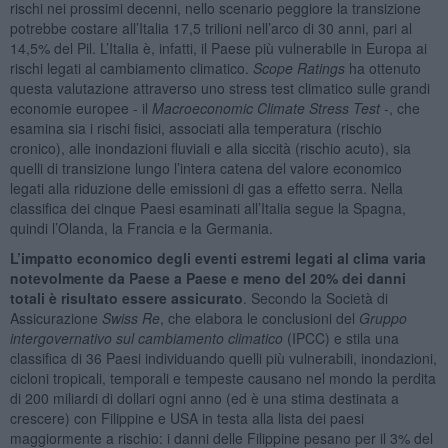
rischi nei prossimi decenni, nello scenario peggiore la transizione
potrebbe costare all’Italia 17,5 trilioni nell’arco di 30 anni, pari al
14,5% del Pil. L’Italia è, infatti, il Paese più vulnerabile in Europa ai
rischi legati al cambiamento climatico.
Scope Ratings
ha ottenuto
questa valutazione attraverso uno stress test climatico sulle grandi
economie europee - il
Macroeconomic Climate Stress Test
-, che
esamina sia i rischi fisici, associati alla temperatura (rischio
cronico), alle inondazioni fluviali e alla siccità (rischio acuto), sia
quelli di transizione lungo l’intera catena del valore economico
legati alla riduzione delle emissioni di gas a effetto serra. Nella
classifica dei cinque Paesi esaminati all’Italia segue la Spagna,
quindi l’Olanda, la Francia e la Germania.
L’impatto economico degli eventi estremi legati al clima varia
notevolmente da Paese a Paese e
meno del 20% dei danni
totali è risultato essere assicurato
. Secondo la Società di
Assicurazione
Swiss Re
, che elabora le conclusioni del
Gruppo
intergovernativo sul cambiamento climatico
(IPCC) e stila una
classifica di 36 Paesi individuando quelli più vulnerabili, inondazioni,
cicloni tropicali, temporali e tempeste causano nel mondo la perdita
di 200 miliardi di dollari ogni anno (ed è una stima destinata a
crescere) con Filippine e USA in testa alla lista dei paesi
maggiormente a rischio: i danni delle Filippine pesano per il 3% del