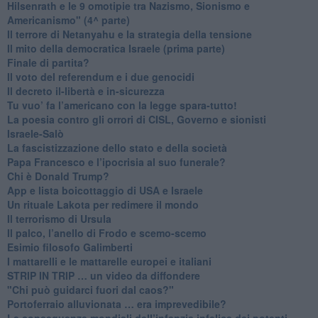
​Hilsenrath e le 9 omotipie tra Nazismo, Sionismo e
Americanismo" (4^ parte)
​Il terrore di Netanyahu e la strategia della tensione
Il mito della democratica Israele (prima parte)
​Finale di partita?
​Il voto del referendum e i due genocidi
Il decreto il-libertà e in-sicurezza
Tu vuo’ fa l’americano con la legge spara-tutto!
La poesia contro gli orrori di CISL, Governo e sionisti
Israele-Salò
​La fascistizzazione dello stato e della società
Papa Francesco e l’ipocrisia al suo funerale?
​Chi è Donald Trump?
App e lista boicottaggio di USA e Israele
​Un rituale Lakota per redimere il mondo
Il terrorismo di Ursula
​Il palco, l’anello di Frodo e scemo-scemo
Esimio filosofo Galimberti
​I mattarelli e le mattarelle europei e italiani
​STRIP IN TRIP … un video da diffondere
"Chi può guidarci fuori dal caos?"
​Portoferraio alluvionata … era imprevedibile?
Le conseguenze mondiali dell’infanzia infelice dei potenti