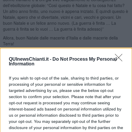
dell’ebollizione globale: “Così questo è Natale e tu cosa hai fatto?
Un altro anno finito, uno nuovo è appena iniziato. E quindi questo è
Natale, spero che vi divertiate, vicini e cari, vecchi e giovani. Un
buon Natale e un felice anno nuovo. (La guerra è finita … La
guerra è finita se lo vuoi … La guerra è finita adesso)”
Allora, buon Natale dalle macerie d’Italia e dalle macerie della
Terra!
Adolfo Santoro
QUInewsChianti.it -
Do Not Process My Personal
Information
If you wish to opt-out of the sale, sharing to third parties, or
processing of your personal or sensitive information for
targeted advertising by us, please use the below opt-out
Se vuoi leggere le notizie principali della Toscana iscriviti alla
Newsletter QUInews - ToscanaMedia.
Arriva gratis tutti i giorni
section to confirm your selection. Please note that after your
alle 20:00 direttamente nella tua casella di posta.
opt-out request is processed you may continue seeing
interest-based ads based on personal information utilized by
Basta cliccare
QUI
us or personal information disclosed to third parties prior to
Ti potrebbe interessare anche:
your opt-out. You may separately opt-out of the further
disclosure of your personal information by third parties on the