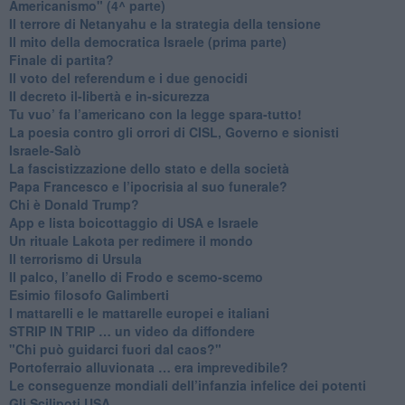
Americanismo" (4^ parte)
​Il terrore di Netanyahu e la strategia della tensione
Il mito della democratica Israele (prima parte)
​Finale di partita?
​Il voto del referendum e i due genocidi
Il decreto il-libertà e in-sicurezza
Tu vuo’ fa l’americano con la legge spara-tutto!
La poesia contro gli orrori di CISL, Governo e sionisti
Israele-Salò
​La fascistizzazione dello stato e della società
Papa Francesco e l’ipocrisia al suo funerale?
​Chi è Donald Trump?
App e lista boicottaggio di USA e Israele
​Un rituale Lakota per redimere il mondo
Il terrorismo di Ursula
​Il palco, l’anello di Frodo e scemo-scemo
Esimio filosofo Galimberti
​I mattarelli e le mattarelle europei e italiani
​STRIP IN TRIP … un video da diffondere
"Chi può guidarci fuori dal caos?"
​Portoferraio alluvionata … era imprevedibile?
Le conseguenze mondiali dell’infanzia infelice dei potenti
​Gli Scilipoti USA