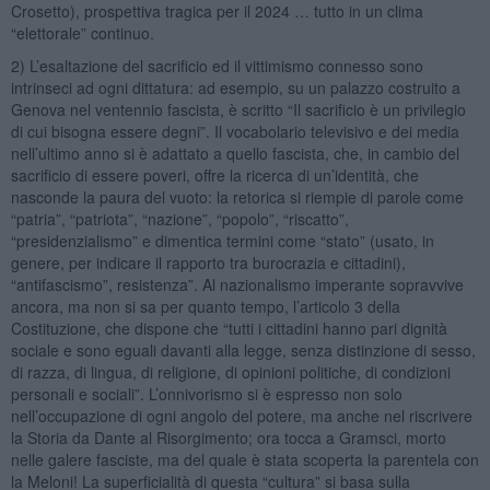
Crosetto), prospettiva tragica per il 2024 … tutto in un clima
“elettorale” continuo.
2) L’esaltazione del sacrificio ed il vittimismo connesso sono
intrinseci ad ogni dittatura: ad esempio, su un palazzo costruito a
Genova nel ventennio fascista, è scritto “Il sacrificio è un privilegio
di cui bisogna essere degni”. Il vocabolario televisivo e dei media
nell’ultimo anno si è adattato a quello fascista, che, in cambio del
sacrificio di essere poveri, offre la ricerca di un’identità, che
nasconde la paura del vuoto: la retorica si riempie di parole come
“patria”, “patriota”, “nazione”, “popolo”, “riscatto”,
“presidenzialismo” e dimentica termini come “stato” (usato, in
genere, per indicare il rapporto tra burocrazia e cittadini),
“antifascismo”, resistenza”. Al nazionalismo imperante sopravvive
ancora, ma non si sa per quanto tempo, l’articolo 3 della
Costituzione, che dispone che “tutti i cittadini hanno pari dignità
sociale e sono eguali davanti alla legge, senza distinzione di sesso,
di razza, di lingua, di religione, di opinioni politiche, di condizioni
personali e sociali”. L’onnivorismo si è espresso non solo
nell’occupazione di ogni angolo del potere, ma anche nel riscrivere
la Storia da Dante al Risorgimento; ora tocca a Gramsci, morto
nelle galere fasciste, ma del quale è stata scoperta la parentela con
la Meloni! La superficialità di questa “cultura” si basa sulla