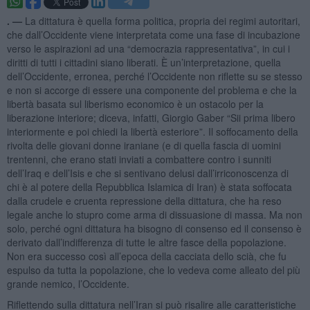
. —
La dittatura è quella forma politica, propria dei regimi autoritari,
che dall’Occidente viene interpretata come una fase di incubazione
verso le aspirazioni ad una “democrazia rappresentativa”, in cui i
diritti di tutti i cittadini siano liberati. È un’interpretazione, quella
dell’Occidente, erronea, perché l’Occidente non riflette su se stesso
e non si accorge di essere una componente del problema e che la
libertà basata sul liberismo economico è un ostacolo per la
liberazione interiore; diceva, infatti, Giorgio Gaber “Sii prima libero
interiormente e poi chiedi la libertà esteriore”. Il soffocamento della
rivolta delle giovani donne iraniane (e di quella fascia di uomini
trentenni, che erano stati inviati a combattere contro i sunniti
dell’Iraq e dell’Isis e che si sentivano delusi dall’irriconoscenza di
chi è al potere della Repubblica Islamica di Iran) è stata soffocata
dalla crudele e cruenta repressione della dittatura, che ha reso
legale anche lo stupro come arma di dissuasione di massa. Ma non
solo, perché ogni dittatura ha bisogno di consenso ed il consenso è
derivato dall’indifferenza di tutte le altre fasce della popolazione.
Non era successo così all’epoca della cacciata dello scià, che fu
espulso da tutta la popolazione, che lo vedeva come alleato del più
grande nemico, l’Occidente.
Riflettendo sulla dittatura nell’Iran si può risalire alle caratteristiche