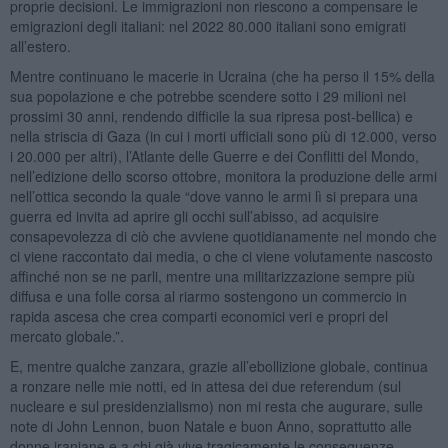
proprie decisioni. Le immigrazioni non riescono a compensare le
emigrazioni degli italiani: nel 2022 80.000 italiani sono emigrati
all’estero.
Mentre continuano le macerie in Ucraina (che ha perso il 15% della
sua popolazione e che potrebbe scendere sotto i 29 milioni nei
prossimi 30 anni, rendendo difficile la sua ripresa post-bellica) e
nella striscia di Gaza (in cui i morti ufficiali sono più di 12.000, verso
i 20.000 per altri), l’Atlante delle Guerre e dei Conflitti del Mondo,
nell’edizione dello scorso ottobre, monitora la produzione delle armi
nell’ottica secondo la quale “dove vanno le armi lì si prepara una
guerra ed invita ad aprire gli occhi sull’abisso, ad acquisire
consapevolezza di ciò che avviene quotidianamente nel mondo che
ci viene raccontato dai media, o che ci viene volutamente nascosto
affinché non se ne parli, mentre una militarizzazione sempre più
diffusa e una folle corsa al riarmo sostengono un commercio in
rapida ascesa che crea comparti economici veri e propri del
mercato globale.”.
E, mentre qualche zanzara, grazie all’ebollizione globale, continua
a ronzare nelle mie notti, ed in attesa dei due referendum (sul
nucleare e sul presidenzialismo) non mi resta che augurare, sulle
note di John Lennon, buon Natale e buon Anno, soprattutto alle
donne iraniane e a chi già vive tragicamente le conseguenze