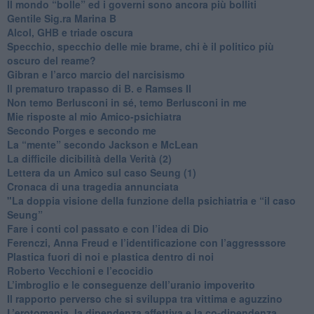
​Il mondo “bolle” ed i governi sono ancora più bolliti
​Gentile Sig.ra Marina B
​Alcol, GHB e triade oscura
​Specchio, specchio delle mie brame, chi è il politico più
oscuro del reame?
​Gibran e l’arco marcio del narcisismo
​Il prematuro trapasso di B. e Ramses II
​Non temo Berlusconi in sé, temo Berlusconi in me
​Mie risposte al mio Amico-psichiatra
​Secondo Porges e secondo me
​La “mente” secondo Jackson e McLean
La difficile dicibilità della Verità (2)
​Lettera da un Amico sul caso Seung (1)
​Cronaca di una tragedia annunciata
"​La doppia visione della funzione della psichiatria e “il caso
Seung”
​Fare i conti col passato e con l’idea di Dio
​Ferenczi, Anna Freud e l’identificazione con l’aggresssore
Plastica fuori di noi e plastica dentro di noi
​Roberto Vecchioni e l’ecocidio
​L’imbroglio e le conseguenze dell’uranio impoverito
​Il rapporto perverso che si sviluppa tra vittima e aguzzino
L’erotomania, la dipendenza affettiva e la co-dipendenza