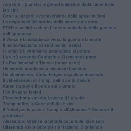
Arrostire il pianeta: le grandi emissioni della carne e dei
latticini
​Cop 30, uragani e riconversione delle spese militari
La responsabilità storica della morte sulla terra
PTSD e suicidi svelano l’intento suicidario della guerra e
dell’ignoranza
Il Wenzi e la decadenza verso la guerra e la morte
​Il tecno-fascismo e i suoi nemici delusi
​I comici e il vittimismo paranoideo al potere
​La virtù secondo Confucio e Xi (seconda parte)
Le Pax imperiali e Tianxia (prima parte)
Un mondo condiviso a misura di bambino
​Un chiarimento, Chris Hedges e qualche domanda
Il velleitarismo di Trump, dell’UE e di Darwin
​Karen Horney e il ponte sullo Stretto
​I bulli vanno isolati
L’invertebrata von der Leyen e il Lula-risk
Trump soffre, la Corte dell'Aia è viva
​Il Nobel per la pace a Trump o all’Albanese? Questo è il
problema!
​Alessandro Orsini e la tetrade oscura del sionismo
​Hilsenrath e le 9 omotipie tra Nazismo, Sionismo e