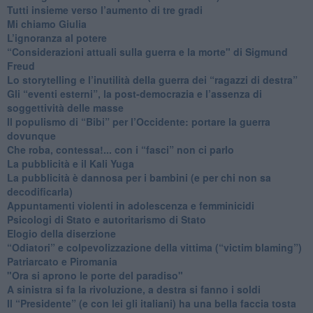
​Tutti insieme verso l’aumento di tre gradi
Mi chiamo Giulia
L’ignoranza al potere
​“Considerazioni attuali sulla guerra e la morte" di Sigmund
Freud
​Lo storytelling e l’inutilità della guerra dei “ragazzi di destra”
​Gli “eventi esterni”, la post-democrazia e l’assenza di
soggettività delle masse
​Il populismo di “Bibi” per l’Occidente: portare la guerra
dovunque
​Che roba, contessa!... con i “fasci” non ci parlo
La pubblicità e il Kali Yuga
​La pubblicità è dannosa per i bambini (e per chi non sa
decodificarla)
​Appuntamenti violenti in adolescenza e femminicidi
​Psicologi di Stato e autoritarismo di Stato
Elogio della diserzione
“Odiatori” e colpevolizzazione della vittima (“victim blaming”)
​Patriarcato e Piromania
"Ora si aprono le porte del paradiso"
​A sinistra si fa la rivoluzione, a destra si fanno i soldi
​Il “Presidente” (e con lei gli italiani) ha una bella faccia tosta