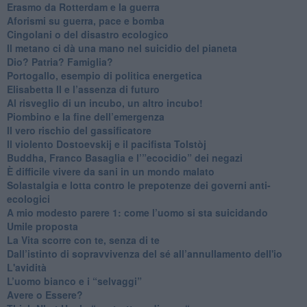
​Erasmo da Rotterdam e la guerra
​Aforismi su guerra, pace e bomba
Cingolani o del disastro ecologico
​Il metano ci dà una mano nel suicidio del pianeta
​Dio? Patria? Famiglia?
Portogallo, esempio di politica energetica
​Elisabetta II e l’assenza di futuro
Al risveglio di un incubo, un altro incubo!
​Piombino e la fine dell’emergenza
​Il vero rischio del gassificatore
​Il violento Dostoevskij e il pacifista Tolstòj
​Buddha, Franco Basaglia e l’”ecocidio” dei negazi
​È difficile vivere da sani in un mondo malato
Solastalgia e lotta contro le prepotenze dei governi anti-
ecologici
​A mio modesto parere 1: come l’uomo si sta suicidando
​Umile proposta
​La Vita scorre con te, senza di te
​Dall’istinto di sopravvivenza del sé all’annullamento dell'io
L'avidità
​L’uomo bianco e i “selvaggi”
​Avere o Essere?