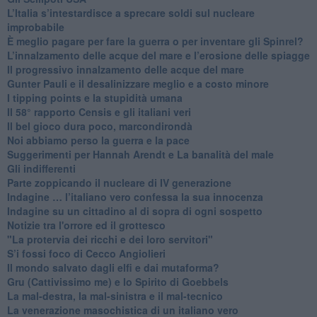
L’Italia s’intestardisce a sprecare soldi sul nucleare
improbabile
È meglio pagare per fare la guerra o per inventare gli Spinrel?
​L’innalzamento delle acque del mare e l’erosione delle spiagge
​Il progressivo innalzamento delle acque del mare
​Gunter Pauli e il desalinizzare meglio e a costo minore
I tipping points e la stupidità umana
​Il 58° rapporto Censis e gli italiani veri
​Il bel gioco dura poco, marcondirondà
Noi abbiamo perso la guerra e la pace
Suggerimenti per Hannah Arendt e La banalità del male
​Gli indifferenti
Parte zoppicando il nucleare di IV generazione
​Indagine … l’italiano vero confessa la sua innocenza
Indagine su un cittadino al di sopra di ogni sospetto
Notizie tra l'orrore ed il grottesco
"La protervia dei ricchi e dei loro servitori"
S’i fossi foco di Cecco Angiolieri
​Il mondo salvato dagli elfi e dai mutaforma?
Gru (Cattivissimo me) e lo Spirito di Goebbels
​La mal-destra, la mal-sinistra e il mal-tecnico
​La venerazione masochistica di un italiano vero