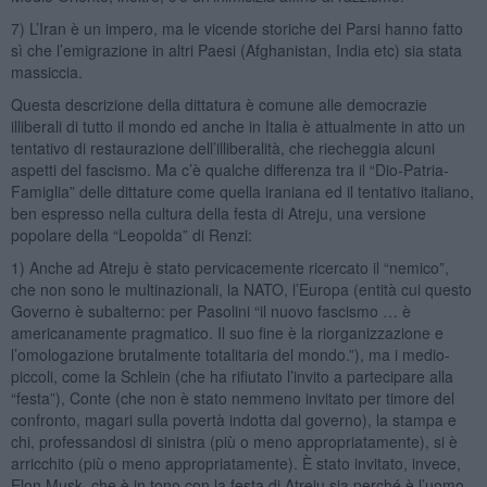
7) L’Iran è un impero, ma le vicende storiche dei Parsi hanno fatto
sì che l’emigrazione in altri Paesi (Afghanistan, India etc) sia stata
massiccia.
Questa descrizione della dittatura è comune alle democrazie
illiberali di tutto il mondo ed anche in Italia è attualmente in atto un
tentativo di restaurazione dell’illiberalità, che riecheggia alcuni
aspetti del fascismo. Ma c’è qualche differenza tra il “Dio-Patria-
Famiglia” delle dittature come quella iraniana ed il tentativo italiano,
ben espresso nella cultura della festa di Atreju, una versione
popolare della “Leopolda” di Renzi:
1) Anche ad Atreju è stato pervicacemente ricercato il “nemico”,
che non sono le multinazionali, la NATO, l’Europa (entità cui questo
Governo è subalterno: per Pasolini “il nuovo fascismo … è
americanamente pragmatico. Il suo fine è la riorganizzazione e
l’omologazione brutalmente totalitaria del mondo.”), ma i medio-
piccoli, come la Schlein (che ha rifiutato l’invito a partecipare alla
“festa”), Conte (che non è stato nemmeno invitato per timore del
confronto, magari sulla povertà indotta dal governo), la stampa e
chi, professandosi di sinistra (più o meno appropriatamente), si è
arricchito (più o meno appropriatamente). È stato invitato, invece,
Elon Musk, che è in tono con la festa di Atreju sia perché è l’uomo