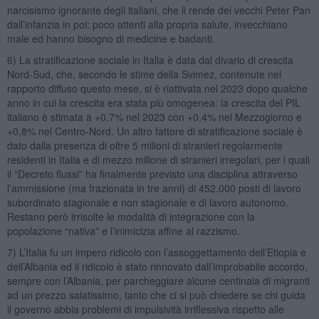
narcisismo ignorante degli italiani, che li rende dei vecchi Peter Pan
dall’infanzia in poi: poco attenti alla propria salute, invecchiano
male ed hanno bisogno di medicine e badanti.
6) La stratificazione sociale in Italia è data dal divario di crescita
Nord-Sud, che, secondo le stime della Svimez, contenute nel
rapporto diffuso questo mese, si è riattivata nel 2023 dopo qualche
anno in cui la crescita era stata più omogenea: la crescita del PIL
italiano è stimata a +0,7% nel 2023 con +0,4% nel Mezzogiorno e
+0,8% nel Centro-Nord. Un altro fattore di stratificazione sociale è
dato dalla presenza di oltre 5 milioni di stranieri regolarmente
residenti in Italia e di mezzo milione di stranieri irregolari, per i quali
il “Decreto flussi” ha finalmente previsto una disciplina attraverso
l’ammissione (ma frazionata in tre anni) di 452.000 posti di lavoro
subordinato stagionale e non stagionale e di lavoro autonomo.
Restano però irrisolte le modalità di integrazione con la
popolazione “nativa” e l’inimicizia affine al razzismo.
7) L’Italia fu un impero ridicolo con l’assoggettamento dell’Etiopia e
dell’Albania ed il ridicolo è stato rinnovato dall’improbabile accordo,
sempre con l’Albania, per parcheggiare alcune centinaia di migranti
ad un prezzo salatissimo, tanto che ci si può chiedere se chi guida
il governo abbia problemi di impulsività irriflessiva rispetto alle