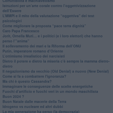
​Corruttibilità e machiavellismo
Istruzioni per un’arte corale contro l’oggettivizzazione
dell’Essere
​L’MMPI e il mito della valutazione “oggettiva” dei test
psicologici
Come migliorare la proposta “pace terra dignità”
Caro Papa Francesco
​Jorit, Ornella Muti… e i politici (e i loro elettori) che hanno
perso l’”anima”
​Il sollevamento dei mari e la Riforma dell’ONU
Putin, imperatore romano d’Oriente
​L’ottimismo irrealistico dei narcisisti
​Dietro il potere e dietro la miseria c’è sempre la mamma dietro-
dietro
Il negazionismo da vecchio (Old Denial) a nuovo (New Denial)
Come si fa a combattere l'ignoranza?
Ma chi è questo Cassandra?
Immaginare le conseguenze delle scelte energetiche
​Fuochi d’artificio e fuochi veri in un mondo maschilista
Buon 2024 ?
​Buon Natale dalle macerie della Terra
​Idrogeno vs nucleare ed altri dubbi
​La mia generazione ha perso (la democrazia)