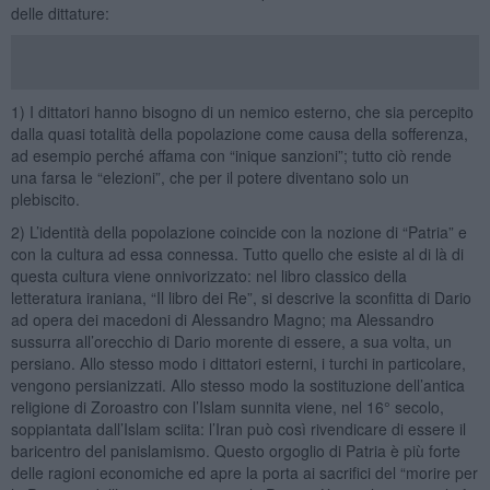
delle dittature:
1) I dittatori hanno bisogno di un nemico esterno, che sia percepito
dalla quasi totalità della popolazione come causa della sofferenza,
ad esempio perché affama con “inique sanzioni”; tutto ciò rende
una farsa le “elezioni”, che per il potere diventano solo un
plebiscito.
2) L’identità della popolazione coincide con la nozione di “Patria” e
con la cultura ad essa connessa. Tutto quello che esiste al di là di
questa cultura viene onnivorizzato: nel libro classico della
letteratura iraniana, “Il libro dei Re”, si descrive la sconfitta di Dario
ad opera dei macedoni di Alessandro Magno; ma Alessandro
sussurra all’orecchio di Dario morente di essere, a sua volta, un
persiano. Allo stesso modo i dittatori esterni, i turchi in particolare,
vengono persianizzati. Allo stesso modo la sostituzione dell’antica
religione di Zoroastro con l’Islam sunnita viene, nel 16° secolo,
soppiantata dall’Islam sciita: l’Iran può così rivendicare di essere il
baricentro del panislamismo. Questo orgoglio di Patria è più forte
delle ragioni economiche ed apre la porta ai sacrifici del “morire per