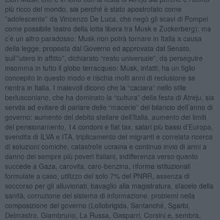
più ricco del mondo, sia perché è stato apostrofato come
”adolescente” da Vincenzo De Luca, che negò gli scavi di Pompei
come possibile teatro della lotta libera tra Musk e Zuckerberg); ma
c’è un altro paradosso: Musk non potrà tornare in Italia a causa
della legge, proposta dal Governo ed approvata dal Senato,
sull’”utero in affitto”, dichiarato “reato universale”, da perseguire
insomma in tutto il globo terracqueo: Musk, infatti, ha un figlio
concepito in questo modo e rischia molti anni di reclusione se
rientra in Italia. I malevoli dicono che la “caciara” nello stile
berlusconiano, che ha dominato la “cultura” della festa di Atreju, sia
servita ad evitare di parlare delle “macerie” del bilancio dell’anno di
governo: aumento del debito stellare dell’Italia, aumento dei limiti
del pensionamento, 14 condoni e flat tax, salari più bassi d’Europa,
svendita di ILVA e ITA, triplicamento dei migranti e correlata ricerca
di soluzioni comiche, catastrofe ucraina e continuo invio di armi a
danno dei sempre più poveri italiani, indifferenza verso quanto
succede a Gaza, carovita, caro-benzina, riforme istituzionali
formulate a caso, utilizzo del solo 7% del PNRR, assenza di
soccorso per gli alluvionati, bavaglio alla magistratura, sfacelo della
sanità, corruzione del sistema di informazione, problemi nella
composizione del governo (Lollobrigida, Santanchè, Sgarbi,
Delmastro, Giambruno, La Russa, Gasparri, Corsini e, sembra,