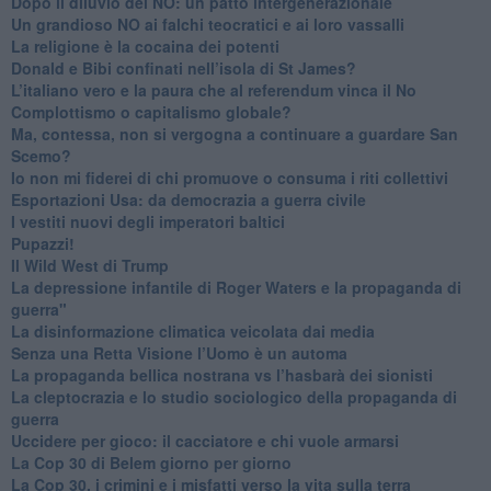
​Dopo il diluvio dei NO: un patto intergenerazionale
​Un grandioso NO ai falchi teocratici e ai loro vassalli
La religione è la cocaina dei potenti
Donald e Bibi confinati nell’isola di St James?
L’italiano vero e la paura che al referendum vinca il No
​Complottismo o capitalismo globale?
​Ma, contessa, non si vergogna a continuare a guardare San
Scemo?
​Io non mi fiderei di chi promuove o consuma i riti collettivi
Esportazioni Usa: da democrazia a guerra civile
​I vestiti nuovi degli imperatori baltici
​Pupazzi!
​Il Wild West di Trump
​La depressione infantile di Roger Waters e la propaganda di
guerra"
​La disinformazione climatica veicolata dai media
Senza una Retta Visione l’Uomo è un automa
​La propaganda bellica nostrana vs l’hasbarà dei sionisti
​La cleptocrazia e lo studio sociologico della propaganda di
guerra
​Uccidere per gioco: il cacciatore e chi vuole armarsi
​La Cop 30 di Belem giorno per giorno
La Cop 30, i crimini e i misfatti verso la vita sulla terra