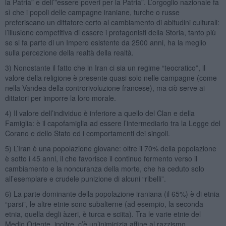
la Patria” e dell’”essere poveri per la Patria”. L’orgoglio nazionale fa
sì che i popoli delle campagne iraniane, turche o russe
preferiscano un dittatore certo al cambiamento di abitudini culturali:
l’illusione competitiva di essere i protagonisti della Storia, tanto più
se si fa parte di un Impero esistente da 2500 anni, ha la meglio
sulla percezione della realtà della realtà.
3) Nonostante il fatto che in Iran ci sia un regime “teocratico”, il
valore della religione è presente quasi solo nelle campagne (come
nella Vandea della controrivoluzione francese), ma ciò serve ai
dittatori per imporre la loro morale.
4) Il valore dell’individuo è inferiore a quello del Clan e della
Famiglia: è il capofamiglia ad essere l’intermediario tra la Legge del
Corano e dello Stato ed i comportamenti dei singoli.
5) L’Iran è una popolazione giovane: oltre il 70% della popolazione
è sotto i 45 anni, il che favorisce il continuo fermento verso il
cambiamento e la noncuranza della morte, che ha ceduto solo
all’esemplare e crudele punizione di alcuni “ribelli”.
6) La parte dominante della popolazione iraniana (il 65%) è di etnia
“parsi”, le altre etnie sono subalterne (ad esempio, la seconda
etnia, quella degli àzeri, è turca e sciita). Tra le varie etnie del
Medio Oriente, inoltre, c’è un’inimicizia affine al razzismo.