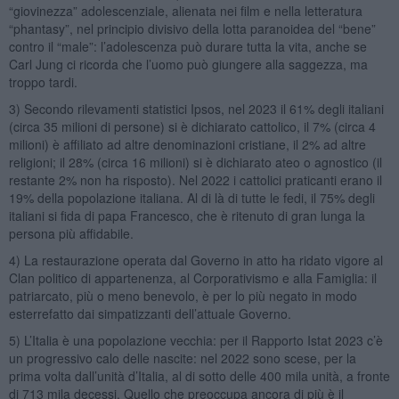
“giovinezza” adolescenziale, alienata nei film e nella letteratura
“phantasy”, nel principio divisivo della lotta paranoidea del “bene”
contro il “male”: l’adolescenza può durare tutta la vita, anche se
Carl Jung ci ricorda che l’uomo può giungere alla saggezza, ma
troppo tardi.
3) Secondo rilevamenti statistici Ipsos, nel 2023 il 61% degli italiani
(circa 35 milioni di persone) si è dichiarato cattolico, il 7% (circa 4
milioni) è affiliato ad altre denominazioni cristiane, il 2% ad altre
religioni; il 28% (circa 16 milioni) si è dichiarato ateo o agnostico (il
restante 2% non ha risposto). Nel 2022 i cattolici praticanti erano il
19% della popolazione italiana. Al di là di tutte le fedi, il 75% degli
italiani si fida di papa Francesco, che è ritenuto di gran lunga la
persona più affidabile.
4) La restaurazione operata dal Governo in atto ha ridato vigore al
Clan politico di appartenenza, al Corporativismo e alla Famiglia: il
patriarcato, più o meno benevolo, è per lo più negato in modo
esterrefatto dai simpatizzanti dell’attuale Governo.
5) L’Italia è una popolazione vecchia: per il Rapporto Istat 2023 c’è
un progressivo calo delle nascite: nel 2022 sono scese, per la
prima volta dall’unità d’Italia, al di sotto delle 400 mila unità, a fronte
di 713 mila decessi. Quello che preoccupa ancora di più è il