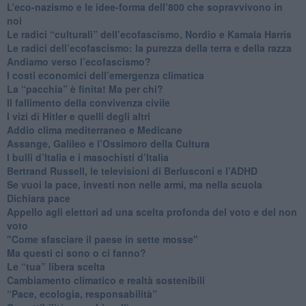
​L’eco-nazismo e le idee-forma dell’800 che sopravvivono in
noi
​Le radici “culturali” dell’ecofascismo, Nordio e Kamala Harris
Le radici dell’ecofascismo: la purezza della terra e della razza
Andiamo verso l’ecofascismo?
I costi economici dell’emergenza climatica
​La “pacchia” è finita! Ma per chi?
​Il fallimento della convivenza civile
​I vizi di Hitler e quelli degli altri
Addio clima mediterraneo e Medicane
​Assange, Galileo e l’Ossimoro della Cultura
​I bulli d’Italia e i masochisti d’Italia
​Bertrand Russell, le televisioni di Berlusconi e l’ADHD
​Se vuoi la pace, investi non nelle armi, ma nella scuola
​Dichiara pace
​Appello agli elettori ad una scelta profonda del voto e del non
voto
"Come sfasciare il paese in sette mosse"
​Ma questi ci sono o ci fanno?
​Le “tua” libera scelta
Cambiamento climatico e realtà sostenibili
“Pace, ecologia, responsabilità”