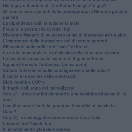
​Dio è gay o il potere di “Dio-Patria-Famiglia” è gay?
​Gli uomini sono guidati dalla propaganda, la Natura è guidata
dai fatti
La dipendenza dall’istituzione fa male
​Freud e la guerra che uccide i figli
​Diventare Maestro di se stesso prima di insegnare ad un altro
L’importanza della formazione nel diventare genitori
Riflessioni sulle radici del “male” di Freud
​La storia ancestrale e la primissima relazione con la madre
​La resistibile ascesa del cancro di Sigmund Freud
Sigmund Freud e l’eutanasia (prima parte)
Cancro: intervenire sulle conseguenze o sulle radici?
​Il calcio e la società dello spettacolo
Biodiversità e COP15
​Il ritardo dell’uomo nel mentalizzare
​Cop 27, i nove confini planetari e una bambina ghanese di 10
anni
​I pacifisti sono liberi dal guardare i mondiali di calcio in
Qatar?
​Cop 27, la sceneggiata sponsorizzata Coca-Cola
​Liberarsi dei “biechi blu”
Il riscaldamento globale è adesso