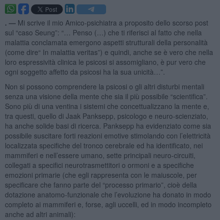
. —
Mi scrive il mio Amico-psichiatra a proposito dello scorso post
sul “caso Seung”: “… Penso (…) che ti riferisci al fatto che nella
malattia conclamata emergono aspetti strutturali della personalità
(come dire“ In malattia veritas”) e quindi, anche se è vero che nella
loro espressività clinica le psicosi si assomigliano, è pur vero che
ogni soggetto affetto da psicosi ha la sua unicità…”.
Non si possono comprendere la psicosi o gli altri disturbi mentali
senza una visione della mente che sia il più possibile “scientifica”.
Sono più di una ventina i sistemi che concettualizzano la mente e,
tra questi, quello di Jaak Panksepp, psicologo e neuro-scienziato,
ha anche solide basi di ricerca. Panksepp ha evidenziato come sia
possibile suscitare forti reazioni emotive stimolando con l’elettricità
localizzata specifiche del tronco cerebrale ed ha identificato, nei
mammiferi e nell’essere umano, sette principali neuro-circuiti,
collegati a specifici neurotrasmettitori o ormoni e a specifiche
emozioni primarie (che egli rappresenta con le maiuscole, per
specificare che fanno parte del “processo primario”, cioè della
dotazione anatomo-funzionale che l’evoluzione ha donato in modo
completo ai mammiferi e, forse, agli uccelli, ed in modo incompleto
anche ad altri animali):