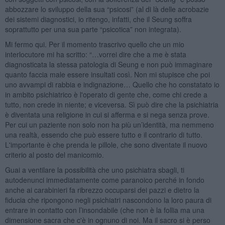
abbozzare lo sviluppo della sua “psicosi” (al di là delle acrobazie
dei sistemi diagnostici, io ritengo, infatti, che il Seung soffra
soprattutto per una sua parte “psicotica” non integrata).
Mi fermo qui. Per il momento trascrivo quello che un mio
interlocutore mi ha scritto: “…vorrei dire che a me è stata
diagnosticata la stessa patologia di Seung e non può immaginare
quanto faccia male essere insultati così. Non mi stupisce che poi
uno avvampi di rabbia e indignazione… Quello che ho constatato io
in ambito psichiatrico è l'operato di gente che, come chi crede a
tutto, non crede in niente; e viceversa. Sì può dire che la psichiatria
è diventata una religione in cui si afferma e si nega senza prove.
Per cui un paziente non solo non ha più un’identità, ma nemmeno
una realtà, essendo che può essere tutto e il contrario di tutto.
L'importante è che prenda le pillole, che sono diventate il nuovo
criterio al posto del manicomio.
Guai a ventilare la possibilità che uno psichiatra sbagli, ti
autodenunci immediatamente come paranoico perché in fondo
anche ai carabinieri fa ribrezzo occuparsi dei pazzi e dietro la
fiducia che ripongono negli psichiatri nascondono la loro paura di
entrare in contatto con l’insondabile (che non è la follia ma una
dimensione sacra che c'è in ognuno di noi. Ma il sacro si è perso