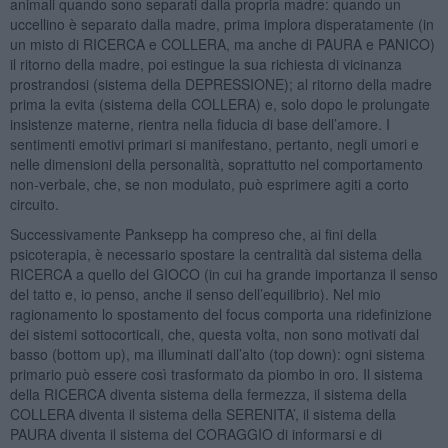
animali quando sono separati dalla propria madre: quando un
uccellino è separato dalla madre, prima implora disperatamente (in
un misto di RICERCA e COLLERA, ma anche di PAURA e PANICO)
il ritorno della madre, poi estingue la sua richiesta di vicinanza
prostrandosi (sistema della DEPRESSIONE); al ritorno della madre
prima la evita (sistema della COLLERA) e, solo dopo le prolungate
insistenze materne, rientra nella fiducia di base dell’amore. I
sentimenti emotivi primari si manifestano, pertanto, negli umori e
nelle dimensioni della personalità, soprattutto nel comportamento
non-verbale, che, se non modulato, può esprimere agiti a corto
circuito.
Successivamente Panksepp ha compreso che, ai fini della
psicoterapia, è necessario spostare la centralità dal sistema della
RICERCA a quello del GIOCO (in cui ha grande importanza il senso
del tatto e, io penso, anche il senso dell’equilibrio). Nel mio
ragionamento lo spostamento del focus comporta una ridefinizione
dei sistemi sottocorticali, che, questa volta, non sono motivati dal
basso (bottom up), ma illuminati dall’alto (top down): ogni sistema
primario può essere così trasformato da piombo in oro. Il sistema
della RICERCA diventa sistema della fermezza, il sistema della
COLLERA diventa il sistema della SERENITA’, il sistema della
PAURA diventa il sistema del CORAGGIO di informarsi e di