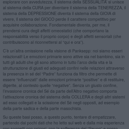
esplorare con avvedutezza, il sistema della SESSUALITA’ si unisce
al sistema della CURA per diventare il sistema della TENEREZZA, il
sistema della DEPRESSIONE diventa il sistema della GIOIA di
vivere, il sistema del GIOCO perde il carattere competitivo per
acquisire collaborazione. Fondamentale diventa, per me, il
prendersi cura degli affetti omeostatici (che comportano la
responsabilità verso il proprio corpo) e degli affetti sensoriali (che
contribuiscono al riconnettersi al “qui e ora”).
C’è un’altra omissione nella visione di Panksepp: noi siamo esseri
relazionali! Le emozioni primarie sono attive sia nel bambino, sia in
tutti gli adulti che gli sono attorno in tutto l’arco della vita e la
strutturazione di giusti ed adeguati confini nelle relazioni attraverso
la presenza in sé del “Padre” funziona da filtro che permette di
essere “influenzati” dalle emozioni primarie “positive” e di restituire,
digerite, al contesto quelle “negative”. Senza un giusto confine,
l’invasione cronica del Sé da parte dell’Altro negativo comporta
l’attivazione cronica del sistema della COLLERA e degli altri sistemi
ad esso collegati e la scissione del Sé negli opposti, ad esempio
della parte sadica e della parte masochista.
Su queste basi posso, a questo punto, tentare di empatizzare,
partendo dai pochi dati che ho letto sul web e dalla mia esperienza
con soggetti con psicosi, con la sofferenza del “Seung” e posso