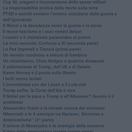
​Cop 30, uragani e riconversione delle spese militari
La responsabilità storica della morte sulla terra
PTSD e suicidi svelano l’intento suicidario della guerra e
dell’ignoranza
Il Wenzi e la decadenza verso la guerra e la morte
​Il tecno-fascismo e i suoi nemici delusi
​I comici e il vittimismo paranoideo al potere
​La virtù secondo Confucio e Xi (seconda parte)
Le Pax imperiali e Tianxia (prima parte)
Un mondo condiviso a misura di bambino
​Un chiarimento, Chris Hedges e qualche domanda
Il velleitarismo di Trump, dell’UE e di Darwin
​Karen Horney e il ponte sullo Stretto
​I bulli vanno isolati
L’invertebrata von der Leyen e il Lula-risk
Trump soffre, la Corte dell'Aia è viva
​Il Nobel per la pace a Trump o all’Albanese? Questo è il
problema!
​Alessandro Orsini e la tetrade oscura del sionismo
​Hilsenrath e le 9 omotipie tra Nazismo, Sionismo e
Americanismo" (4^ parte)
​Il terrore di Netanyahu e la strategia della tensione
Il mito della democratica Israele (prima parte)