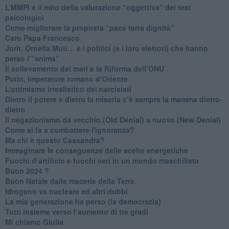
​L’MMPI e il mito della valutazione “oggettiva” dei test
psicologici
Come migliorare la proposta “pace terra dignità”
Caro Papa Francesco
​Jorit, Ornella Muti… e i politici (e i loro elettori) che hanno
perso l’”anima”
​Il sollevamento dei mari e la Riforma dell’ONU
Putin, imperatore romano d’Oriente
​L’ottimismo irrealistico dei narcisisti
​Dietro il potere e dietro la miseria c’è sempre la mamma dietro-
dietro
Il negazionismo da vecchio (Old Denial) a nuovo (New Denial)
Come si fa a combattere l'ignoranza?
Ma chi è questo Cassandra?
Immaginare le conseguenze delle scelte energetiche
​Fuochi d’artificio e fuochi veri in un mondo maschilista
Buon 2024 ?
​Buon Natale dalle macerie della Terra
​Idrogeno vs nucleare ed altri dubbi
​La mia generazione ha perso (la democrazia)
​Tutti insieme verso l’aumento di tre gradi
Mi chiamo Giulia