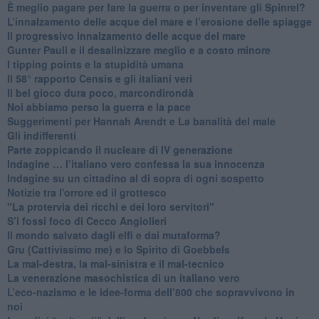
È meglio pagare per fare la guerra o per inventare gli Spinrel?
​L’innalzamento delle acque del mare e l’erosione delle spiagge
​Il progressivo innalzamento delle acque del mare
​Gunter Pauli e il desalinizzare meglio e a costo minore
I tipping points e la stupidità umana
​Il 58° rapporto Censis e gli italiani veri
​Il bel gioco dura poco, marcondirondà
Noi abbiamo perso la guerra e la pace
Suggerimenti per Hannah Arendt e La banalità del male
​Gli indifferenti
Parte zoppicando il nucleare di IV generazione
​Indagine … l’italiano vero confessa la sua innocenza
Indagine su un cittadino al di sopra di ogni sospetto
Notizie tra l'orrore ed il grottesco
"La protervia dei ricchi e dei loro servitori"
S’i fossi foco di Cecco Angiolieri
​Il mondo salvato dagli elfi e dai mutaforma?
Gru (Cattivissimo me) e lo Spirito di Goebbels
​La mal-destra, la mal-sinistra e il mal-tecnico
​La venerazione masochistica di un italiano vero
​L’eco-nazismo e le idee-forma dell’800 che sopravvivono in
noi