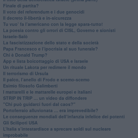
​Finale di partita?
​Il voto del referendum e i due genocidi
Il decreto il-libertà e in-sicurezza
Tu vuo’ fa l’americano con la legge spara-tutto!
La poesia contro gli orrori di CISL, Governo e sionisti
Israele-Salò
​La fascistizzazione dello stato e della società
Papa Francesco e l’ipocrisia al suo funerale?
​Chi è Donald Trump?
App e lista boicottaggio di USA e Israele
​Un rituale Lakota per redimere il mondo
Il terrorismo di Ursula
​Il palco, l’anello di Frodo e scemo-scemo
Esimio filosofo Galimberti
​I mattarelli e le mattarelle europei e italiani
​STRIP IN TRIP … un video da diffondere
"Chi può guidarci fuori dal caos?"
​Portoferraio alluvionata … era imprevedibile?
Le conseguenze mondiali dell’infanzia infelice dei potenti
​Gli Scilipoti USA
L’Italia s’intestardisce a sprecare soldi sul nucleare
improbabile