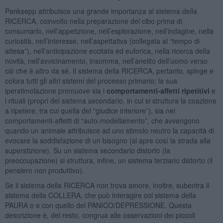
Panksepp attribuisce una grande importanza al sistema della
RICERCA, coinvolto nella preparazione del cibo prima di
consumarlo, nell’appetizione, nell’esplorazione, nell’indagine, nella
curiosità, nell’interesse, nell’aspettativa (collegata al “tempo di
attesa”), nell’anticipazione eccitata ed euforica, nella ricerca della
novità, nell’avvicinamento, insomma, nell’anelito dell’uomo verso
ciò che è altro da sé. Il sistema della RICERCA, pertanto, spinge e
colora tutti gli altri sistemi del processo primario; la sua
iperstimolazione promuove sia i
comportamenti-affetti ripetitivi
e
i rituali (propri del sistema secondario, in cui si struttura la coazione
a ripetere, tra cui quella del “giudice interiore”), sia nei
comportamenti-affetti di “auto-modellamento”, che avvengono
quando un animale attribuisce ad uno stimolo neutro la capacità di
evocare la soddisfazione di un bisogno (si apre così la strada alla
superstizione). Su un sistema secondario distorto (la
preoccupazione) si struttura, infine, un sistema terziario distorto (il
pensiero non produttivo).
Se il sistema della RICERCA non trova amore, inoltre, subentra il
sistema della COLLERA, che può interagire col sistema della
PAURA o e con quello del PANICO/DEPRESSIONE. Questa
descrizione è, del resto, congrua alle osservazioni dei piccoli