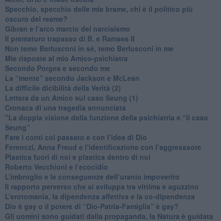
​Specchio, specchio delle mie brame, chi è il politico più
oscuro del reame?
​Gibran e l’arco marcio del narcisismo
​Il prematuro trapasso di B. e Ramses II
​Non temo Berlusconi in sé, temo Berlusconi in me
​Mie risposte al mio Amico-psichiatra
​Secondo Porges e secondo me
​La “mente” secondo Jackson e McLean
La difficile dicibilità della Verità (2)
​Lettera da un Amico sul caso Seung (1)
​Cronaca di una tragedia annunciata
"​La doppia visione della funzione della psichiatria e “il caso
Seung”
​Fare i conti col passato e con l’idea di Dio
​Ferenczi, Anna Freud e l’identificazione con l’aggresssore
Plastica fuori di noi e plastica dentro di noi
​Roberto Vecchioni e l’ecocidio
​L’imbroglio e le conseguenze dell’uranio impoverito
​Il rapporto perverso che si sviluppa tra vittima e aguzzino
L’erotomania, la dipendenza affettiva e la co-dipendenza
​Dio è gay o il potere di “Dio-Patria-Famiglia” è gay?
​Gli uomini sono guidati dalla propaganda, la Natura è guidata