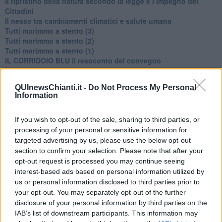
​Il ripristino della natura secondo la legge e l’impegno dei
Cittadini
Il nesso tra cambiamenti climatici e salute umana
Tutti morimmo a stento (3)
Tutti morimmo a stento (2)
​Tutti morimmo a stento (1)
IL CORRIDOIO BLU il resoconto del convegno
Un manuale essenziale per seguire il CORRIDOIO BLU
Il corridoio blu
QUInewsChianti.it -
Do Not Process My Personal
​Il cronoprogramma ottimale verso il full electric sui traghetti
Information
​I costi dell’adeguamento al cold ironing
Alcune domande da esordiente agli esperti che decidono le
sorti dell’Elba
If you wish to opt-out of the sale, sharing to third parties, or
Verso il full electric a gestione pubblica dei traghetti​
processing of your personal or sensitive information for
​La Scienza dei Cittadini e i Cittadini per l’Aria
targeted advertising by us, please use the below opt-out
Trump e le sue guerre contro i deboli e contro la terra
section to confirm your selection. Please note that after your
​Le furbate elettorali della Meloni e la testardaggine
opt-out request is processed you may continue seeing
dell’opposizione
interest-based ads based on personal information utilized by
​Date loro l’Oscar al posto del Nobel per la Pace
us or personal information disclosed to third parties prior to
L'umanizzazione dell'economia e della politica
your opt-out. You may separately opt-out of the further
​Dopo il diluvio dei NO: un patto intergenerazionale
disclosure of your personal information by third parties on the
​Un grandioso NO ai falchi teocratici e ai loro vassalli
IAB’s list of downstream participants. This information may
La religione è la cocaina dei potenti