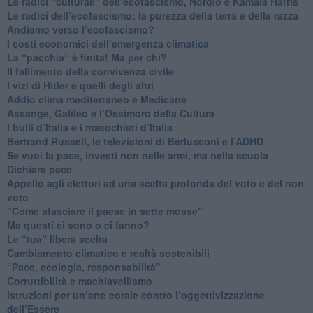
​Le radici “culturali” dell’ecofascismo, Nordio e Kamala Harris
Le radici dell’ecofascismo: la purezza della terra e della razza
Andiamo verso l’ecofascismo?
I costi economici dell’emergenza climatica
​La “pacchia” è finita! Ma per chi?
​Il fallimento della convivenza civile
​I vizi di Hitler e quelli degli altri
Addio clima mediterraneo e Medicane
​Assange, Galileo e l’Ossimoro della Cultura
​I bulli d’Italia e i masochisti d’Italia
​Bertrand Russell, le televisioni di Berlusconi e l’ADHD
​Se vuoi la pace, investi non nelle armi, ma nella scuola
​Dichiara pace
​Appello agli elettori ad una scelta profonda del voto e del non
voto
"Come sfasciare il paese in sette mosse"
​Ma questi ci sono o ci fanno?
​Le “tua” libera scelta
Cambiamento climatico e realtà sostenibili
“Pace, ecologia, responsabilità”
​Corruttibilità e machiavellismo
Istruzioni per un’arte corale contro l’oggettivizzazione
dell’Essere