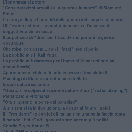
L’ignoranza al potere
​“Considerazioni attuali sulla guerra e la morte" di Sigmund
Freud
​Lo storytelling e l’inutilità della guerra dei “ragazzi di destra”
​Gli “eventi esterni”, la post-democrazia e l’assenza di
soggettività delle masse
​Il populismo di “Bibi” per l’Occidente: portare la guerra
dovunque
​Che roba, contessa!... con i “fasci” non ci parlo
La pubblicità e il Kali Yuga
​La pubblicità è dannosa per i bambini (e per chi non sa
decodificarla)
​Appuntamenti violenti in adolescenza e femminicidi
​Psicologi di Stato e autoritarismo di Stato
Elogio della diserzione
“Odiatori” e colpevolizzazione della vittima (“victim blaming”)
​Patriarcato e Piromania
"Ora si aprono le porte del paradiso"
​A sinistra si fa la rivoluzione, a destra si fanno i soldi
​Il “Presidente” (e con lei gli italiani) ha una bella faccia tosta
​Il mondo “bolle” ed i governi sono ancora più bolliti
​Gentile Sig.ra Marina B
​Alcol, GHB e triade oscura