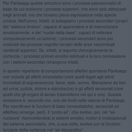
Per Panksepp queste emozioni sono i processi psicosomatici di
base da cui evolvono i processi superiori, che sono solo abbozzati
negli animali, ma che trovano piena espressione nella specie
umana. Nell’uomo, infatti, si sviluppano i processi secondari (propri
del “sistema limbico”, capace di apprendere e di memorizzare
emotivamente, e dei “nuclei della base”, capaci di reiterare
compulsivamente un’azione); i processi secondari sono poi
modulati dai processi cognitivi terziari delle aree neocorticali
cerebrali superiori. Se, infatti, si asporta chirurgicamente la
corteccia, i processi primari emotivi-istintuali e la loro connessione
con i sistemi secondari rimangono intatti.
In questo repertorio di comportamenti affettivi spontanei Panksepp
non include gli affetti omeostatici (cioè quelli legati agli istinti
immediati di sopravvivenza: fame, sete, sonno, liberazione da feci
ed urine, pulizia, dolore e stanchezza) e gli affetti sensoriali (cioè
quelli che gli organi di senso trasmettono nel qui e ora). Questa
omissione è, secondo me, uno dei limiti nella visione di Panksepp.
Per coordinare le funzioni di base (omeostatiche, sensoriali ed
affettive) emerge, però, il “proto-sé”, che evolve, poi, nel “sé-
nucleare” riconnettendosi ai sistemi emotivi, motori e motivazionali
del sistema secondario, che, a sua volta, evolve con le funzioni
terziarie della corteccia nel “sé-ideografico”.