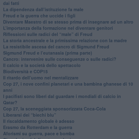
dai fatti
La dipendenza dall’istituzione fa male
​Freud e la guerra che uccide i figli
​Diventare Maestro di se stesso prima di insegnare ad un altro
L’importanza della formazione nel diventare genitori
Riflessioni sulle radici del “male” di Freud
​La storia ancestrale e la primissima relazione con la madre
​La resistibile ascesa del cancro di Sigmund Freud
Sigmund Freud e l’eutanasia (prima parte)
Cancro: intervenire sulle conseguenze o sulle radici?
​Il calcio e la società dello spettacolo
Biodiversità e COP15
​Il ritardo dell’uomo nel mentalizzare
​Cop 27, i nove confini planetari e una bambina ghanese di 10
anni
​I pacifisti sono liberi dal guardare i mondiali di calcio in
Qatar?
​Cop 27, la sceneggiata sponsorizzata Coca-Cola
​Liberarsi dei “biechi blu”
Il riscaldamento globale è adesso
​Erasmo da Rotterdam e la guerra
​Aforismi su guerra, pace e bomba