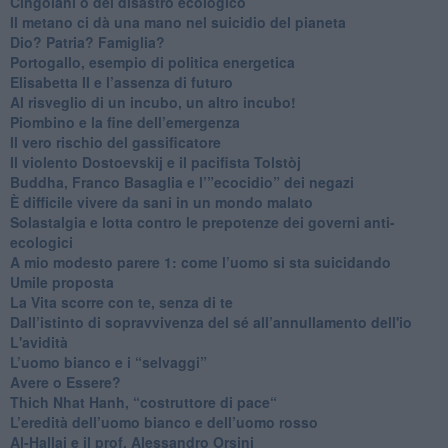
Cingolani o del disastro ecologico
​Il metano ci dà una mano nel suicidio del pianeta
​Dio? Patria? Famiglia?
Portogallo, esempio di politica energetica
​Elisabetta II e l’assenza di futuro
Al risveglio di un incubo, un altro incubo!
​Piombino e la fine dell’emergenza
​Il vero rischio del gassificatore
​Il violento Dostoevskij e il pacifista Tolstòj
​Buddha, Franco Basaglia e l’”ecocidio” dei negazi
​È difficile vivere da sani in un mondo malato
Solastalgia e lotta contro le prepotenze dei governi anti-
ecologici
​A mio modesto parere 1: come l’uomo si sta suicidando
​Umile proposta
​La Vita scorre con te, senza di te
​Dall’istinto di sopravvivenza del sé all’annullamento dell'io
L'avidità
​L’uomo bianco e i “selvaggi”
​Avere o Essere?
​Thich Nhat Hanh, “costruttore di pace“
​L’eredità dell’uomo bianco e dell’uomo rosso
Al-Hallaj e il prof. Alessandro Orsini