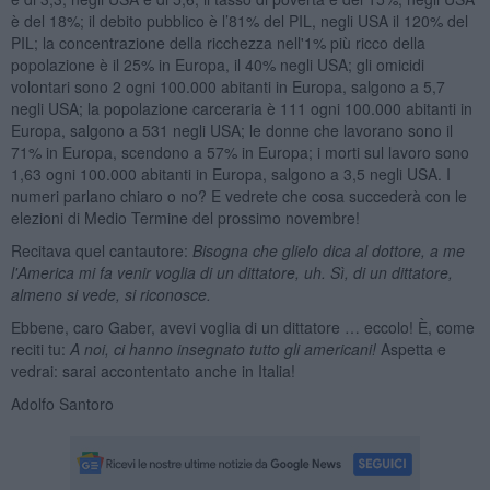
è del 18%; il debito pubblico è l’81% del PIL, negli USA il 120% del
PIL; la concentrazione della ricchezza nell'1% più ricco della
popolazione è il 25% in Europa, il 40% negli USA; gli omicidi
volontari sono 2 ogni 100.000 abitanti in Europa, salgono a 5,7
negli USA; la popolazione carceraria è 111 ogni 100.000 abitanti in
Europa, salgono a 531 negli USA; le donne che lavorano sono il
71% in Europa, scendono a 57% in Europa; i morti sul lavoro sono
1,63 ogni 100.000 abitanti in Europa, salgono a 3,5 negli USA. I
numeri parlano chiaro o no? E vedrete che cosa succederà con le
elezioni di Medio Termine del prossimo novembre!
Recitava quel cantautore:
Bisogna che glielo dica al dottore, a me
l'America mi fa venir voglia di un dittatore, uh. Sì, di un dittatore,
almeno si vede, si riconosce.
Ebbene, caro Gaber, avevi voglia di un dittatore … eccolo! È, come
reciti tu:
A noi, ci hanno insegnato tutto gli americani!
Aspetta e
vedrai: sarai accontentato anche in Italia!
Adolfo Santoro