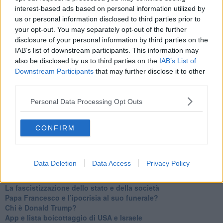
Il velleitarismo di Trump, dell’UE e di Darwin
interest-based ads based on personal information utilized by
​Karen Horney e il ponte sullo Stretto
us or personal information disclosed to third parties prior to
​I bulli vanno isolati
your opt-out. You may separately opt-out of the further
L’invertebrata von der Leyen e il Lula-risk
disclosure of your personal information by third parties on the
Trump soffre, la Corte dell'Aia è viva
IAB’s list of downstream participants. This information may
​Il Nobel per la pace a Trump o all’Albanese? Questo è il
also be disclosed by us to third parties on the
IAB’s List of
problema!
Downstream Participants
that may further disclose it to other
​Alessandro Orsini e la tetrade oscura del sionismo
third parties.
​Hilsenrath e le 9 omotipie tra Nazismo, Sionismo e
Americanismo" (4^ parte)
Personal Data Processing Opt Outs
​Il terrore di Netanyahu e la strategia della tensione
Il mito della democratica Israele (prima parte)
​Finale di partita?
CONFIRM
​Il voto del referendum e i due genocidi
Il decreto il-libertà e in-sicurezza
Tu vuo’ fa l’americano con la legge spara-tutto!
Data Deletion
Data Access
Privacy Policy
La poesia contro gli orrori di CISL, Governo e sionisti
Israele-Salò
​La fascistizzazione dello stato e della società
Papa Francesco e l’ipocrisia al suo funerale?
​Chi è Donald Trump?
App e lista boicottaggio di USA e Israele