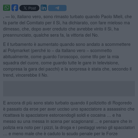
. —
Io, italiano vero, sono rimasto turbato quando Paolo Mieli, che
fa parte del Comitato per il Sì, ha dichiarato, con fare mieloso ma
dimesso, che, dopo aver creduto che avrebbe vinto il Sì, ha
preannunciato, qualche sera fa, la vittoria del No.
E il turbamento è aumentato quando sono andato a scommettere
al Polymarket (perché io – da italiano vero – scommetto
abitualmente, come guardo l’oroscopo, come tifo per la mia
squadra del cuore, come guardo tutte le gare in televisione,
compresa la gara dei pacchi) e la sorpresa è stata che, secondo il
trend, vincerebbe il No.
E ancora di più sono stato turbato quando il poliziotto di Rogoredo
è passato da eroe per aver ucciso uno spacciatore a assassino che
ricattava lo spacciatore estorcendogli soldi e cocaina … e ha
messo su una messa in scena per scagionarsi ... e pensare che in
polizia era noto per i pizzi, la droga e i pestaggi verso gli spacciatori
… e meno male che è caduto lo scudo penale per le Forze