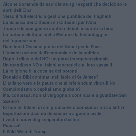
Alcune domande da esordiente agli esperti che decidono le
sorti dell’Elba
Verso il full electric a gestione pubblica dei traghetti​
​La Scienza dei Cittadini e i Cittadini per l’Aria
Trump e le sue guerre contro i deboli e contro la terra
​Le furbate elettorali della Meloni e la testardaggine
dell’opposizione
​Date loro l’Oscar al posto del Nobel per la Pace
L'umanizzazione dell'economia e della politica
​Dopo il diluvio dei NO: un patto intergenerazionale
​Un grandioso NO ai falchi teocratici e ai loro vassalli
La religione è la cocaina dei potenti
Donald e Bibi confinati nell’isola di St James?
L’italiano vero e la paura che al referendum vinca il No
​Complottismo o capitalismo globale?
​Ma, contessa, non si vergogna a continuare a guardare San
Scemo?
​Io non mi fiderei di chi promuove o consuma i riti collettivi
Esportazioni Usa: da democrazia a guerra civile
​I vestiti nuovi degli imperatori baltici
​Pupazzi!
​Il Wild West di Trump