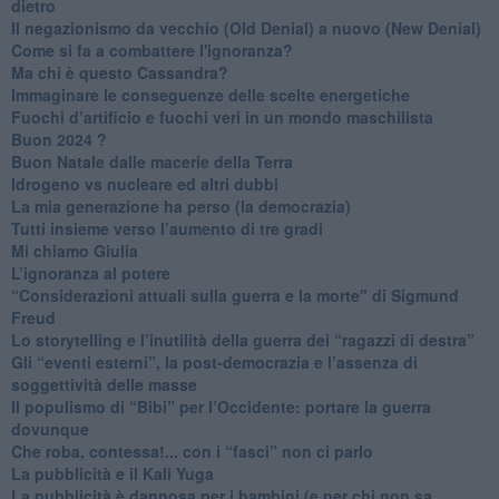
dietro
Il negazionismo da vecchio (Old Denial) a nuovo (New Denial)
Come si fa a combattere l'ignoranza?
Ma chi è questo Cassandra?
Immaginare le conseguenze delle scelte energetiche
​Fuochi d’artificio e fuochi veri in un mondo maschilista
Buon 2024 ?
​Buon Natale dalle macerie della Terra
​Idrogeno vs nucleare ed altri dubbi
​La mia generazione ha perso (la democrazia)
​Tutti insieme verso l’aumento di tre gradi
Mi chiamo Giulia
L’ignoranza al potere
​“Considerazioni attuali sulla guerra e la morte" di Sigmund
Freud
​Lo storytelling e l’inutilità della guerra dei “ragazzi di destra”
​Gli “eventi esterni”, la post-democrazia e l’assenza di
soggettività delle masse
​Il populismo di “Bibi” per l’Occidente: portare la guerra
dovunque
​Che roba, contessa!... con i “fasci” non ci parlo
La pubblicità e il Kali Yuga
​La pubblicità è dannosa per i bambini (e per chi non sa