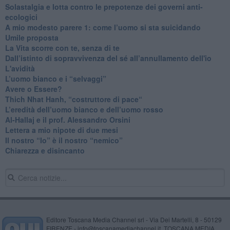
Solastalgia e lotta contro le prepotenze dei governi anti-
ecologici
​A mio modesto parere 1: come l’uomo si sta suicidando
​Umile proposta
​La Vita scorre con te, senza di te
​Dall’istinto di sopravvivenza del sé all’annullamento dell'io
L'avidità
​L’uomo bianco e i “selvaggi”
​Avere o Essere?
​Thich Nhat Hanh, “costruttore di pace“
​L’eredità dell’uomo bianco e dell’uomo rosso
Al-Hallaj e il prof. Alessandro Orsini
​Lettera a mio nipote di due mesi
​Il nostro “Io” è il nostro “nemico”
​Chiarezza e disincanto
Editore Toscana Media Channel srl - Via Dei Martelli, 8 - 50129
FIRENZE - info@toscanamediachannel.it. TOSCANA MEDIA