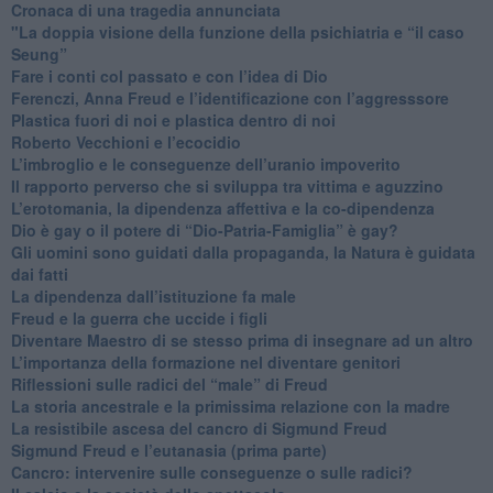
​Cronaca di una tragedia annunciata
"​La doppia visione della funzione della psichiatria e “il caso
Seung”
​Fare i conti col passato e con l’idea di Dio
​Ferenczi, Anna Freud e l’identificazione con l’aggresssore
Plastica fuori di noi e plastica dentro di noi
​Roberto Vecchioni e l’ecocidio
​L’imbroglio e le conseguenze dell’uranio impoverito
​Il rapporto perverso che si sviluppa tra vittima e aguzzino
L’erotomania, la dipendenza affettiva e la co-dipendenza
​Dio è gay o il potere di “Dio-Patria-Famiglia” è gay?
​Gli uomini sono guidati dalla propaganda, la Natura è guidata
dai fatti
La dipendenza dall’istituzione fa male
​Freud e la guerra che uccide i figli
​Diventare Maestro di se stesso prima di insegnare ad un altro
L’importanza della formazione nel diventare genitori
Riflessioni sulle radici del “male” di Freud
​La storia ancestrale e la primissima relazione con la madre
​La resistibile ascesa del cancro di Sigmund Freud
Sigmund Freud e l’eutanasia (prima parte)
Cancro: intervenire sulle conseguenze o sulle radici?