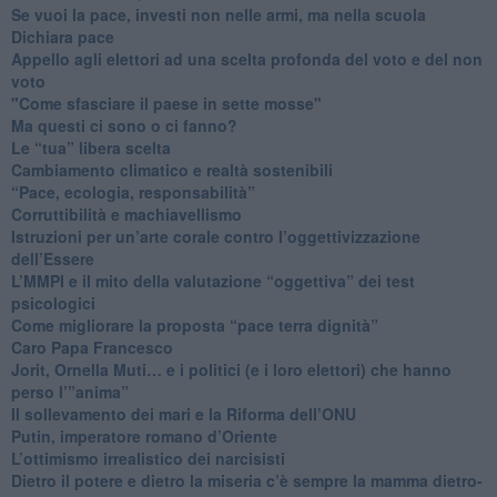
​Se vuoi la pace, investi non nelle armi, ma nella scuola
​Dichiara pace
​Appello agli elettori ad una scelta profonda del voto e del non
voto
"Come sfasciare il paese in sette mosse"
​Ma questi ci sono o ci fanno?
​Le “tua” libera scelta
Cambiamento climatico e realtà sostenibili
“Pace, ecologia, responsabilità”
​Corruttibilità e machiavellismo
Istruzioni per un’arte corale contro l’oggettivizzazione
dell’Essere
​L’MMPI e il mito della valutazione “oggettiva” dei test
psicologici
Come migliorare la proposta “pace terra dignità”
Caro Papa Francesco
​Jorit, Ornella Muti… e i politici (e i loro elettori) che hanno
perso l’”anima”
​Il sollevamento dei mari e la Riforma dell’ONU
Putin, imperatore romano d’Oriente
​L’ottimismo irrealistico dei narcisisti
​Dietro il potere e dietro la miseria c’è sempre la mamma dietro-