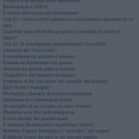
​Il calcio e la società dello spettacolo
Biodiversità e COP15
​Il ritardo dell’uomo nel mentalizzare
​Cop 27, i nove confini planetari e una bambina ghanese di 10
anni
​I pacifisti sono liberi dal guardare i mondiali di calcio in
Qatar?
​Cop 27, la sceneggiata sponsorizzata Coca-Cola
​Liberarsi dei “biechi blu”
Il riscaldamento globale è adesso
​Erasmo da Rotterdam e la guerra
​Aforismi su guerra, pace e bomba
Cingolani o del disastro ecologico
​Il metano ci dà una mano nel suicidio del pianeta
​Dio? Patria? Famiglia?
Portogallo, esempio di politica energetica
​Elisabetta II e l’assenza di futuro
Al risveglio di un incubo, un altro incubo!
​Piombino e la fine dell’emergenza
​Il vero rischio del gassificatore
​Il violento Dostoevskij e il pacifista Tolstòj
​Buddha, Franco Basaglia e l’”ecocidio” dei negazi
​È difficile vivere da sani in un mondo malato