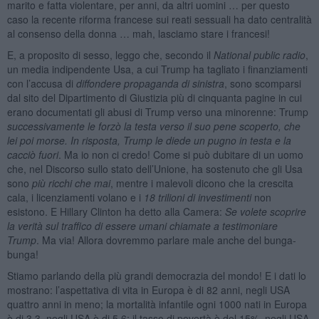
marito e fatta violentare, per anni, da altri uomini … per questo
caso la recente riforma francese sui reati sessuali ha dato centralità
al consenso della donna … mah, lasciamo stare i francesi!
E, a proposito di sesso, leggo che, secondo il
National public radio
,
un media indipendente Usa, a cui Trump ha tagliato i finanziamenti
con l’accusa di
diffondere propaganda di sinistra
, sono scomparsi
dal sito del Dipartimento di Giustizia più di cinquanta pagine in cui
erano documentati gli abusi di Trump verso una minorenne: Trump
successivamente le forzò la testa verso il suo pene scoperto, che
lei poi morse. In risposta, Trump le diede un pugno in testa e la
cacciò fuori
. Ma io non ci credo! Come si può dubitare di un uomo
che, nel Discorso sullo stato dell’Unione, ha sostenuto che gli Usa
sono
più ricchi che mai
, mentre i malevoli dicono che la crescita
cala, i licenziamenti volano e i
18 trilioni di investimenti
non
esistono. E Hillary Clinton ha detto alla Camera:
Se volete scoprire
la verità sul traffico di essere umani chiamate a testimoniare
Trump
. Ma via! Allora dovremmo parlare male anche del bunga-
bunga!
Stiamo parlando della più grandi democrazia del mondo! E i dati lo
mostrano: l’aspettativa di vita in Europa è di 82 anni, negli USA
quattro anni in meno; la mortalità infantile ogni 1000 nati in Europa
è di 3,3, negli USA è di 5,6; il tasso di povertà è del 15%, negli USA