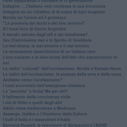
Parte zoppicando il nucleare di IV generazione
​Indagine … l’italiano vero confessa la sua innocenza
Indagine su un cittadino al di sopra di ogni sospetto
Notizie tra l'orrore ed il grottesco
"La protervia dei ricchi e dei loro servitori"
S’i fossi foco di Cecco Angiolieri
​Il mondo salvato dagli elfi e dai mutaforma?
Gru (Cattivissimo me) e lo Spirito di Goebbels
​La mal-destra, la mal-sinistra e il mal-tecnico
​La venerazione masochistica di un italiano vero
​L’eco-nazismo e le idee-forma dell’800 che sopravvivono in
noi
​Le radici “culturali” dell’ecofascismo, Nordio e Kamala Harris
Le radici dell’ecofascismo: la purezza della terra e della razza
Andiamo verso l’ecofascismo?
I costi economici dell’emergenza climatica
​La “pacchia” è finita! Ma per chi?
​Il fallimento della convivenza civile
​I vizi di Hitler e quelli degli altri
Addio clima mediterraneo e Medicane
​Assange, Galileo e l’Ossimoro della Cultura
​I bulli d’Italia e i masochisti d’Italia
​Bertrand Russell, le televisioni di Berlusconi e l’ADHD