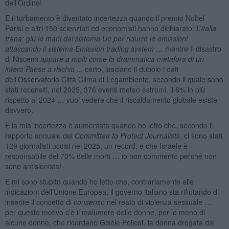
dell’Ordine!
E il turbamento è diventato incertezza quando il premio Nobel
Parisi e altri 150 scienziati ed economisti hanno dichiarato:
L’Italia
frana: giù le mani dal sistema Ue per ridurre le emissioni
attaccando il sistema Emission trading system
… mentre Il disastro
di Niscemi
appare a molti come la drammatica metafora di un
intero Paese a rischio ..
. certo, lasciano il dubbio i dati
dell’Osservatorio Città Clima di Legambiente, secondo il quale sono
stati recensiti, nel 2025, 376 eventi meteo estremi, il 6% in più
rispetto al 2024 … vuoi vedere che il riscaldamento globale esiste
davvero.
E la mia incertezza è aumentata quando ho letto che, secondo il
rapporto annuale del
Committee to Protect Journalists
, ci sono stati
129 giornalisti uccisi nel 2025, un record, e che Israele è
responsabile del 70% delle morti … io non commento perché non
sono antisionista!
E mi sono stupito quando ho letto che, contrariamente alle
indicazioni dell’Unione Europea, il governo italiano sta rifiutando di
inserire il concetto di
consenso
nel reato di violenza sessuale …
per questo motivo c’è il malumore delle donne, per lo meno di
alcune donne, che ricordano Gisèle Pelicot, la donna drogata dal