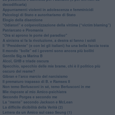
decodificarla)
​Appuntamenti violenti in adolescenza e femminicidi
​Psicologi di Stato e autoritarismo di Stato
Elogio della diserzione
“Odiatori” e colpevolizzazione della vittima (“victim blaming”)
​Patriarcato e Piromania
"Ora si aprono le porte del paradiso"
​A sinistra si fa la rivoluzione, a destra si fanno i soldi
​Il “Presidente” (e con lei gli italiani) ha una bella faccia tosta
​Il mondo “bolle” ed i governi sono ancora più bolliti
​Gentile Sig.ra Marina B
​Alcol, GHB e triade oscura
​Specchio, specchio delle mie brame, chi è il politico più
oscuro del reame?
​Gibran e l’arco marcio del narcisismo
​Il prematuro trapasso di B. e Ramses II
​Non temo Berlusconi in sé, temo Berlusconi in me
​Mie risposte al mio Amico-psichiatra
​Secondo Porges e secondo me
​La “mente” secondo Jackson e McLean
La difficile dicibilità della Verità (2)
​Lettera da un Amico sul caso Seung (1)