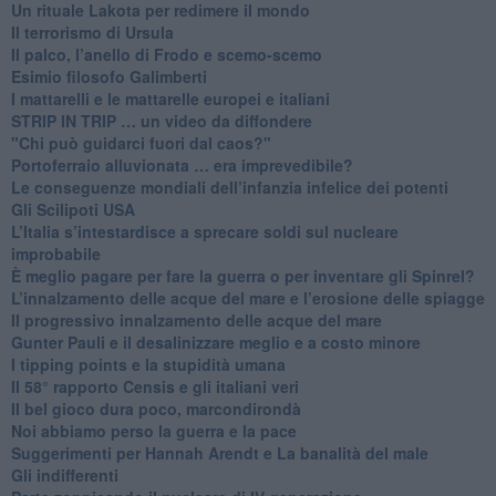
​Un rituale Lakota per redimere il mondo
Il terrorismo di Ursula
​Il palco, l’anello di Frodo e scemo-scemo
Esimio filosofo Galimberti
​I mattarelli e le mattarelle europei e italiani
​STRIP IN TRIP … un video da diffondere
"Chi può guidarci fuori dal caos?"
​Portoferraio alluvionata … era imprevedibile?
Le conseguenze mondiali dell’infanzia infelice dei potenti
​Gli Scilipoti USA
L’Italia s’intestardisce a sprecare soldi sul nucleare
improbabile
È meglio pagare per fare la guerra o per inventare gli Spinrel?
​L’innalzamento delle acque del mare e l’erosione delle spiagge
​Il progressivo innalzamento delle acque del mare
​Gunter Pauli e il desalinizzare meglio e a costo minore
I tipping points e la stupidità umana
​Il 58° rapporto Censis e gli italiani veri
​Il bel gioco dura poco, marcondirondà
Noi abbiamo perso la guerra e la pace
Suggerimenti per Hannah Arendt e La banalità del male
​Gli indifferenti