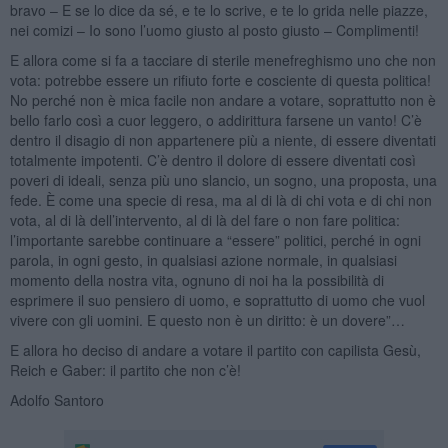
bravo – E se lo dice da sé, e te lo scrive, e te lo grida nelle piazze,
nei comizi – Io sono l’uomo giusto al posto giusto – Complimenti!
E allora come si fa a tacciare di sterile menefreghismo uno che non
vota: potrebbe essere un rifiuto forte e cosciente di questa politica!
No perché non è mica facile non andare a votare, soprattutto non è
bello farlo così a cuor leggero, o addirittura farsene un vanto! C’è
dentro il disagio di non appartenere più a niente, di essere diventati
totalmente impotenti. C’è dentro il dolore di essere diventati così
poveri di ideali, senza più uno slancio, un sogno, una proposta, una
fede. È come una specie di resa, ma al di là di chi vota e di chi non
vota, al di là dell’intervento, al di là del fare o non fare politica:
l’importante sarebbe continuare a “essere” politici, perché in ogni
parola, in ogni gesto, in qualsiasi azione normale, in qualsiasi
momento della nostra vita, ognuno di noi ha la possibilità di
esprimere il suo pensiero di uomo, e soprattutto di uomo che vuol
vivere con gli uomini. E questo non è un diritto: è un dovere”…
E allora ho deciso di andare a votare il partito con capilista Gesù,
Reich e Gaber: il partito che non c’è!
Adolfo Santoro