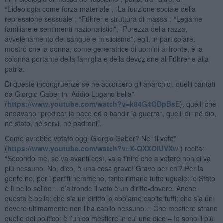
“L’ideologia come forza materiale”, “La funzione sociale della
repressione sessuale”, “Führer e struttura di massa”, “Legame
familiare e sentimenti nazionalistici”, “Purezza della razza,
avvelenamento del sangue e misticismo”; egli, in particolare,
mostrò che la donna, come generatrice di uomini al fronte, è la
colonna portante della famiglia e della devozione al Führer e alla
patria.
Di queste incongruenze se ne accorsero gli anarchici, quelli cantati
da Giorgio Gaber in “Addio Lugano bella”
(
https://www.youtube.com/watch?v=k84G4ODpBsE
), quelli che
andavano “predicar la pace ed a bandir la guerra”, quelli di “né dio,
né stato, né servi, né padroni”.
Come avrebbe votato oggi Giorgio Gaber? Ne “Il voto”
(
https://www.youtube.com/watch?v=X-QXXOiUVXw
) recita:
“Secondo me, se va avanti così, va a finire che a votare non ci va
più nessuno. No, dico, è una cosa grave! Grave per chi? Per la
gente no, per i partiti nemmeno, tanto rimane tutto uguale: lo Stato
è lì bello solido… d’altronde il voto è un diritto-dovere. Anche
questa è bella: che sia un diritto lo abbiamo capito tutti; che sia un
dovere ultimamente non l’ha capito nessuno… Che mestiere strano
quello del politico: è l’unico mestiere in cui uno dice – Io sono il più