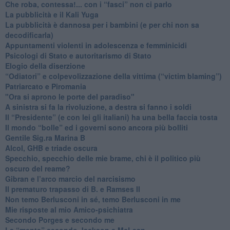
​Che roba, contessa!... con i “fasci” non ci parlo
La pubblicità e il Kali Yuga
​La pubblicità è dannosa per i bambini (e per chi non sa
decodificarla)
​Appuntamenti violenti in adolescenza e femminicidi
​Psicologi di Stato e autoritarismo di Stato
Elogio della diserzione
“Odiatori” e colpevolizzazione della vittima (“victim blaming”)
​Patriarcato e Piromania
"Ora si aprono le porte del paradiso"
​A sinistra si fa la rivoluzione, a destra si fanno i soldi
​Il “Presidente” (e con lei gli italiani) ha una bella faccia tosta
​Il mondo “bolle” ed i governi sono ancora più bolliti
​Gentile Sig.ra Marina B
​Alcol, GHB e triade oscura
​Specchio, specchio delle mie brame, chi è il politico più
oscuro del reame?
​Gibran e l’arco marcio del narcisismo
​Il prematuro trapasso di B. e Ramses II
​Non temo Berlusconi in sé, temo Berlusconi in me
​Mie risposte al mio Amico-psichiatra
​Secondo Porges e secondo me
​La “mente” secondo Jackson e McLean