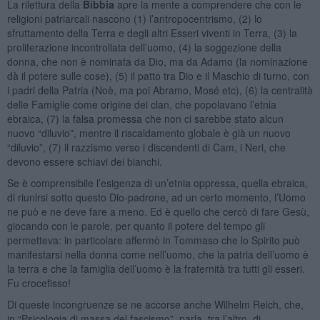
La rilettura della
Bibbia
apre la mente a comprendere che con le
religioni patriarcali nascono (1) l’antropocentrismo, (2) lo
sfruttamento della Terra e degli altri Esseri viventi in Terra, (3) la
proliferazione incontrollata dell’uomo, (4) la soggezione della
donna, che non è nominata da Dio, ma da Adamo (la nominazione
dà il potere sulle cose), (5) il patto tra Dio e il Maschio di turno, con
i padri della Patria (Noè, ma poi Abramo, Mosé etc), (6) la centralità
delle Famiglie come origine dei clan, che popolavano l’etnia
ebraica, (7) la falsa promessa che non ci sarebbe stato alcun
nuovo “diluvio”, mentre il riscaldamento globale è già un nuovo
“diluvio”, (7) il razzismo verso i discendenti di Cam, i Neri, che
devono essere schiavi dei bianchi.
Se è comprensibile l’esigenza di un’etnia oppressa, quella ebraica,
di riunirsi sotto questo Dio-padrone, ad un certo momento, l’Uomo
ne può e ne deve fare a meno. Ed è quello che cercò di fare Gesù,
giocando con le parole, per quanto il potere del tempo gli
permetteva: in particolare affermò in Tommaso che lo Spirito può
manifestarsi nella donna come nell’uomo, che la patria dell’uomo è
la terra e che la famiglia dell’uomo è la fraternità tra tutti gli esseri.
Fu crocefisso!
Di queste incongruenze se ne accorse anche Wilhelm Reich, che,
in “Psicologia di massa del fascismo”, parla, tra l’altro, di