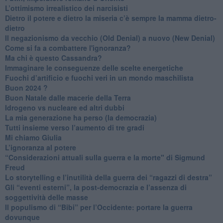
​L’ottimismo irrealistico dei narcisisti
​Dietro il potere e dietro la miseria c’è sempre la mamma dietro-
dietro
Il negazionismo da vecchio (Old Denial) a nuovo (New Denial)
Come si fa a combattere l'ignoranza?
Ma chi è questo Cassandra?
Immaginare le conseguenze delle scelte energetiche
​Fuochi d’artificio e fuochi veri in un mondo maschilista
Buon 2024 ?
​Buon Natale dalle macerie della Terra
​Idrogeno vs nucleare ed altri dubbi
​La mia generazione ha perso (la democrazia)
​Tutti insieme verso l’aumento di tre gradi
Mi chiamo Giulia
L’ignoranza al potere
​“Considerazioni attuali sulla guerra e la morte" di Sigmund
Freud
​Lo storytelling e l’inutilità della guerra dei “ragazzi di destra”
​Gli “eventi esterni”, la post-democrazia e l’assenza di
soggettività delle masse
​Il populismo di “Bibi” per l’Occidente: portare la guerra
dovunque