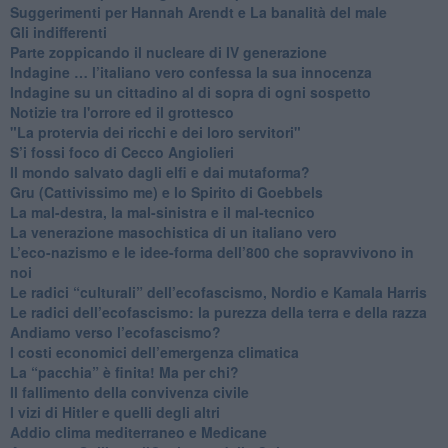
Suggerimenti per Hannah Arendt e La banalità del male
​Gli indifferenti
Parte zoppicando il nucleare di IV generazione
​Indagine … l’italiano vero confessa la sua innocenza
Indagine su un cittadino al di sopra di ogni sospetto
Notizie tra l'orrore ed il grottesco
"La protervia dei ricchi e dei loro servitori"
S’i fossi foco di Cecco Angiolieri
​Il mondo salvato dagli elfi e dai mutaforma?
Gru (Cattivissimo me) e lo Spirito di Goebbels
​La mal-destra, la mal-sinistra e il mal-tecnico
​La venerazione masochistica di un italiano vero
​L’eco-nazismo e le idee-forma dell’800 che sopravvivono in
noi
​Le radici “culturali” dell’ecofascismo, Nordio e Kamala Harris
Le radici dell’ecofascismo: la purezza della terra e della razza
Andiamo verso l’ecofascismo?
I costi economici dell’emergenza climatica
​La “pacchia” è finita! Ma per chi?
​Il fallimento della convivenza civile
​I vizi di Hitler e quelli degli altri
Addio clima mediterraneo e Medicane