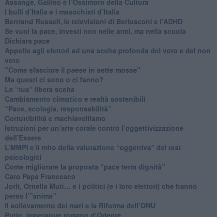
​Assange, Galileo e l’Ossimoro della Cultura
​I bulli d’Italia e i masochisti d’Italia
​Bertrand Russell, le televisioni di Berlusconi e l’ADHD
​Se vuoi la pace, investi non nelle armi, ma nella scuola
​Dichiara pace
​Appello agli elettori ad una scelta profonda del voto e del non
voto
"Come sfasciare il paese in sette mosse"
​Ma questi ci sono o ci fanno?
​Le “tua” libera scelta
Cambiamento climatico e realtà sostenibili
“Pace, ecologia, responsabilità”
​Corruttibilità e machiavellismo
Istruzioni per un’arte corale contro l’oggettivizzazione
dell’Essere
​L’MMPI e il mito della valutazione “oggettiva” dei test
psicologici
Come migliorare la proposta “pace terra dignità”
Caro Papa Francesco
​Jorit, Ornella Muti… e i politici (e i loro elettori) che hanno
perso l’”anima”
​Il sollevamento dei mari e la Riforma dell’ONU
Putin, imperatore romano d’Oriente