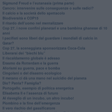
Sigmund Freud e l’eutanasia (prima parte)
Cancro: intervenire sulle conseguenze o sulle radici?
​Il calcio e la società dello spettacolo
Biodiversità e COP15
​Il ritardo dell’uomo nel mentalizzare
​Cop 27, i nove confini planetari e una bambina ghanese di 10
anni
​I pacifisti sono liberi dal guardare i mondiali di calcio in
Qatar?
​Cop 27, la sceneggiata sponsorizzata Coca-Cola
​Liberarsi dei “biechi blu”
Il riscaldamento globale è adesso
​Erasmo da Rotterdam e la guerra
​Aforismi su guerra, pace e bomba
Cingolani o del disastro ecologico
​Il metano ci dà una mano nel suicidio del pianeta
​Dio? Patria? Famiglia?
Portogallo, esempio di politica energetica
​Elisabetta II e l’assenza di futuro
Al risveglio di un incubo, un altro incubo!
​Piombino e la fine dell’emergenza
​Il vero rischio del gassificatore