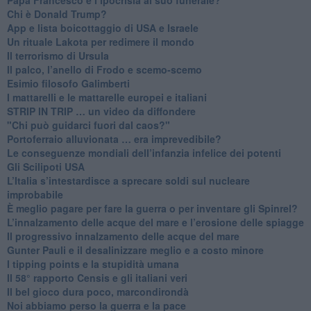
​Chi è Donald Trump?
App e lista boicottaggio di USA e Israele
​Un rituale Lakota per redimere il mondo
Il terrorismo di Ursula
​Il palco, l’anello di Frodo e scemo-scemo
Esimio filosofo Galimberti
​I mattarelli e le mattarelle europei e italiani
​STRIP IN TRIP … un video da diffondere
"Chi può guidarci fuori dal caos?"
​Portoferraio alluvionata … era imprevedibile?
Le conseguenze mondiali dell’infanzia infelice dei potenti
​Gli Scilipoti USA
L’Italia s’intestardisce a sprecare soldi sul nucleare
improbabile
È meglio pagare per fare la guerra o per inventare gli Spinrel?
​L’innalzamento delle acque del mare e l’erosione delle spiagge
​Il progressivo innalzamento delle acque del mare
​Gunter Pauli e il desalinizzare meglio e a costo minore
I tipping points e la stupidità umana
​Il 58° rapporto Censis e gli italiani veri
​Il bel gioco dura poco, marcondirondà
Noi abbiamo perso la guerra e la pace