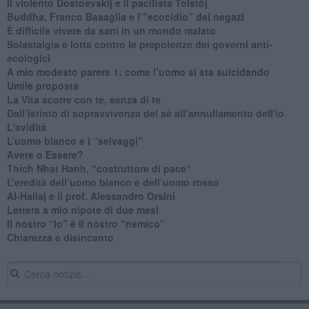
​Il violento Dostoevskij e il pacifista Tolstòj
​Buddha, Franco Basaglia e l’”ecocidio” dei negazi
​È difficile vivere da sani in un mondo malato
Solastalgia e lotta contro le prepotenze dei governi anti-
ecologici
​A mio modesto parere 1: come l’uomo si sta suicidando
​Umile proposta
​La Vita scorre con te, senza di te
​Dall’istinto di sopravvivenza del sé all’annullamento dell'io
L'avidità
​L’uomo bianco e i “selvaggi”
​Avere o Essere?
​Thich Nhat Hanh, “costruttore di pace“
​L’eredità dell’uomo bianco e dell’uomo rosso
Al-Hallaj e il prof. Alessandro Orsini
​Lettera a mio nipote di due mesi
​Il nostro “Io” è il nostro “nemico”
​Chiarezza e disincanto