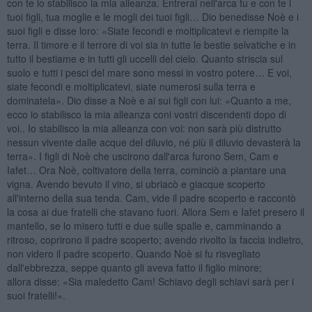
con te io stabilisco la mia alleanza. Entrerai nell'arca tu e con te i
tuoi figli, tua moglie e le mogli dei tuoi figli… Dio benedisse Noè e i
suoi figli e disse loro: «Siate fecondi e moltiplicatevi e riempite la
terra. Il timore e il terrore di voi sia in tutte le bestie selvatiche e in
tutto il bestiame e in tutti gli uccelli del cielo. Quanto striscia sul
suolo e tutti i pesci del mare sono messi in vostro potere… E voi,
siate fecondi e moltiplicatevi, siate numerosi sulla terra e
dominatela». Dio disse a Noè e ai sui figli con lui: «Quanto a me,
ecco io stabilisco la mia alleanza coni vostri discendenti dopo di
voi.. Io stabilisco la mia alleanza con voi: non sarà più distrutto
nessun vivente dalle acque del diluvio, né più il diluvio devasterà la
terra». I figli di Noè che uscirono dall'arca furono Sem, Cam e
Iafet… Ora Noè, coltivatore della terra, cominciò a piantare una
vigna. Avendo bevuto il vino, si ubriacò e giacque scoperto
all'interno della sua tenda. Cam, vide il padre scoperto e raccontò
la cosa ai due fratelli che stavano fuori. Allora Sem e Iafet presero il
mantello, se lo misero tutti e due sulle spalle e, camminando a
ritroso, coprirono il padre scoperto; avendo rivolto la faccia indietro,
non videro il padre scoperto. Quando Noè si fu risvegliato
dall'ebbrezza, seppe quanto gli aveva fatto il figlio minore;
allora disse: «Sia maledetto Cam! Schiavo degli schiavi sarà per i
suoi fratelli!».