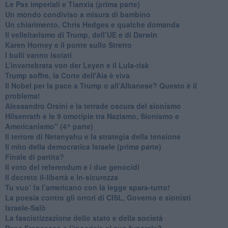
Le Pax imperiali e Tianxia (prima parte)
Un mondo condiviso a misura di bambino
​Un chiarimento, Chris Hedges e qualche domanda
Il velleitarismo di Trump, dell’UE e di Darwin
​Karen Horney e il ponte sullo Stretto
​I bulli vanno isolati
L’invertebrata von der Leyen e il Lula-risk
Trump soffre, la Corte dell'Aia è viva
​Il Nobel per la pace a Trump o all’Albanese? Questo è il
problema!
​Alessandro Orsini e la tetrade oscura del sionismo
​Hilsenrath e le 9 omotipie tra Nazismo, Sionismo e
Americanismo" (4^ parte)
​Il terrore di Netanyahu e la strategia della tensione
Il mito della democratica Israele (prima parte)
​Finale di partita?
​Il voto del referendum e i due genocidi
Il decreto il-libertà e in-sicurezza
Tu vuo’ fa l’americano con la legge spara-tutto!
La poesia contro gli orrori di CISL, Governo e sionisti
Israele-Salò
​La fascistizzazione dello stato e della società
Papa Francesco e l’ipocrisia al suo funerale?