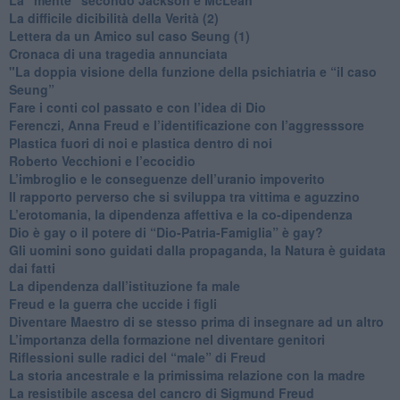
La difficile dicibilità della Verità (2)
​Lettera da un Amico sul caso Seung (1)
​Cronaca di una tragedia annunciata
"​La doppia visione della funzione della psichiatria e “il caso
Seung”
​Fare i conti col passato e con l’idea di Dio
​Ferenczi, Anna Freud e l’identificazione con l’aggresssore
Plastica fuori di noi e plastica dentro di noi
​Roberto Vecchioni e l’ecocidio
​L’imbroglio e le conseguenze dell’uranio impoverito
​Il rapporto perverso che si sviluppa tra vittima e aguzzino
L’erotomania, la dipendenza affettiva e la co-dipendenza
​Dio è gay o il potere di “Dio-Patria-Famiglia” è gay?
​Gli uomini sono guidati dalla propaganda, la Natura è guidata
dai fatti
La dipendenza dall’istituzione fa male
​Freud e la guerra che uccide i figli
​Diventare Maestro di se stesso prima di insegnare ad un altro
L’importanza della formazione nel diventare genitori
Riflessioni sulle radici del “male” di Freud
​La storia ancestrale e la primissima relazione con la madre
​La resistibile ascesa del cancro di Sigmund Freud