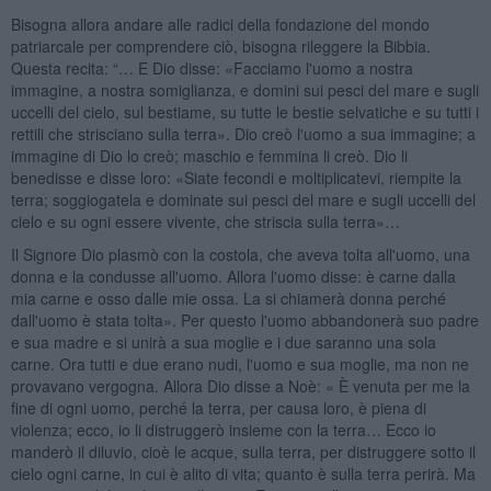
Bisogna allora andare alle radici della fondazione del mondo
patriarcale per comprendere ciò, bisogna rileggere la Bibbia.
Questa recita: “… E Dio disse: «Facciamo l'uomo a nostra
immagine, a nostra somiglianza, e domini sui pesci del mare e sugli
uccelli del cielo, sul bestiame, su tutte le bestie selvatiche e su tutti i
rettili che strisciano sulla terra». Dio creò l'uomo a sua immagine; a
immagine di Dio lo creò; maschio e femmina li creò. Dio li
benedisse e disse loro: «Siate fecondi e moltiplicatevi, riempite la
terra; soggiogatela e dominate sui pesci del mare e sugli uccelli del
cielo e su ogni essere vivente, che striscia sulla terra»…
Il Signore Dio plasmò con la costola, che aveva tolta all'uomo, una
donna e la condusse all'uomo. Allora l'uomo disse: è carne dalla
mia carne e osso dalle mie ossa. La si chiamerà donna perché
dall'uomo è stata tolta». Per questo l'uomo abbandonerà suo padre
e sua madre e si unirà a sua moglie e i due saranno una sola
carne. Ora tutti e due erano nudi, l'uomo e sua moglie, ma non ne
provavano vergogna. Allora Dio disse a Noè: « È venuta per me la
fine di ogni uomo, perché la terra, per causa loro, è piena di
violenza; ecco, io li distruggerò insieme con la terra… Ecco io
manderò il diluvio, cioè le acque, sulla terra, per distruggere sotto il
cielo ogni carne, in cui è alito di vita; quanto è sulla terra perirà. Ma