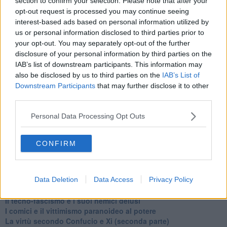
section to confirm your selection. Please note that after your
​Pupazzi!
opt-out request is processed you may continue seeing
​Il Wild West di Trump
interest-based ads based on personal information utilized by
​La depressione infantile di Roger Waters e la propaganda di
us or personal information disclosed to third parties prior to
guerra"
your opt-out. You may separately opt-out of the further
​La disinformazione climatica veicolata dai media
disclosure of your personal information by third parties on the
Senza una Retta Visione l’Uomo è un automa
IAB’s list of downstream participants. This information may
​La propaganda bellica nostrana vs l’hasbarà dei sionisti
also be disclosed by us to third parties on the
IAB’s List of
​La cleptocrazia e lo studio sociologico della propaganda di
Downstream Participants
that may further disclose it to other
guerra
third parties.
​Uccidere per gioco: il cacciatore e chi vuole armarsi
​La Cop 30 di Belem giorno per giorno
Personal Data Processing Opt Outs
La Cop 30, i crimini e i misfatti verso la vita sulla terra
Arrostire il pianeta: le grandi emissioni della carne e dei
latticini
CONFIRM
​Cop 30, uragani e riconversione delle spese militari
La responsabilità storica della morte sulla terra
PTSD e suicidi svelano l’intento suicidario della guerra e
Data Deletion
Data Access
Privacy Policy
dell’ignoranza
Il Wenzi e la decadenza verso la guerra e la morte
​Il tecno-fascismo e i suoi nemici delusi
​I comici e il vittimismo paranoideo al potere
​La virtù secondo Confucio e Xi (seconda parte)