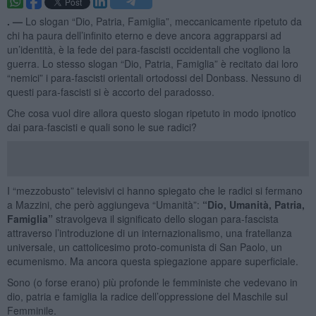
. —
Lo slogan “Dio, Patria, Famiglia”, meccanicamente ripetuto da
chi ha paura dell’infinito eterno e deve ancora aggrapparsi ad
un’identità, è la fede dei para-fascisti occidentali che vogliono la
guerra. Lo stesso slogan “Dio, Patria, Famiglia” è recitato dai loro
“nemici” i para-fascisti orientali ortodossi del Donbass. Nessuno di
questi para-fascisti si è accorto del paradosso.
Che cosa vuol dire allora questo slogan ripetuto in modo ipnotico
dai para-fascisti e quali sono le sue radici?
I “mezzobusto” televisivi ci hanno spiegato che le radici si fermano
a Mazzini, che però aggiungeva “Umanità”:
“Dio, Umanità, Patria,
Famiglia”
stravolgeva il significato dello slogan para-fascista
attraverso l’introduzione di un internazionalismo, una fratellanza
universale, un cattolicesimo proto-comunista di San Paolo, un
ecumenismo. Ma ancora questa spiegazione appare superficiale.
Sono (o forse erano) più profonde le femministe che vedevano in
dio, patria e famiglia la radice dell’oppressione del Maschile sul
Femminile.