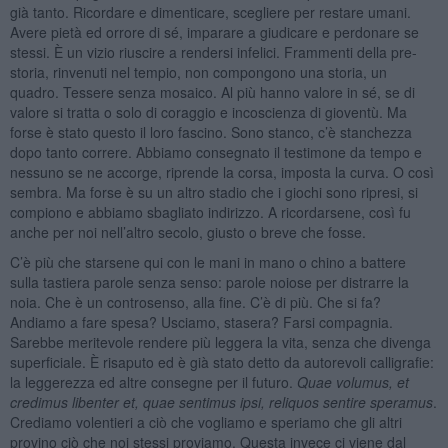
già tanto. Ricordare e dimenticare, scegliere per restare umani.
Avere pietà ed orrore di sé, imparare a giudicare e perdonare se
stessi. È un vizio riuscire a rendersi infelici. Frammenti della pre-
storia, rinvenuti nel tempio, non compongono una storia, un
quadro. Tessere senza mosaico. Al più hanno valore in sé, se di
valore si tratta o solo di coraggio e incoscienza di gioventù. Ma
forse è stato questo il loro fascino. Sono stanco, c’è stanchezza
dopo tanto correre. Abbiamo consegnato il testimone da tempo e
nessuno se ne accorge, riprende la corsa, imposta la curva. O così
sembra. Ma forse è su un altro stadio che i giochi sono ripresi, si
compiono e abbiamo sbagliato indirizzo. A ricordarsene, così fu
anche per noi nell’altro secolo, giusto o breve che fosse.
C’è più che starsene qui con le mani in mano o chino a battere
sulla tastiera parole senza senso: parole noiose per distrarre la
noia. Che è un controsenso, alla fine. C’è di più. Che si fa?
Andiamo a fare spesa? Usciamo, stasera? Farsi compagnia.
Sarebbe meritevole rendere più leggera la vita, senza che divenga
superficiale. È risaputo ed è già stato detto da autorevoli calligrafie:
la leggerezza ed altre consegne per il futuro.
Quae volumus, et
credimus libenter et, quae sentimus ipsi, reliquos sentire speramus
.
Crediamo volentieri a ciò che vogliamo e speriamo che gli altri
provino ciò che noi stessi proviamo. Questa invece ci viene dal