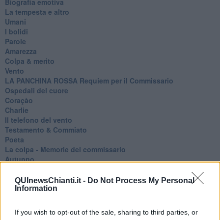
Biografia emotiva
La tempesta e altro
Umani
I bolidi
Parole
Amarezza
Colpa & merito
Vento
​LA PANCHINA ROSSA Requiem per il Commissario
Ospedali del cuore
Coraçào
Charlie
Il telefono del vento
Testamento & Commiato
Poeta
​La colpa - Memorie del commissario
Autunno
Gracias a la vida
Somnium
QUInewsChianti.it -
Do Not Process My Personal
Fly me to the moon
Information
Hop!
O sonho de um prisioneiro
If you wish to opt-out of the sale, sharing to third parties, or
Memòrias