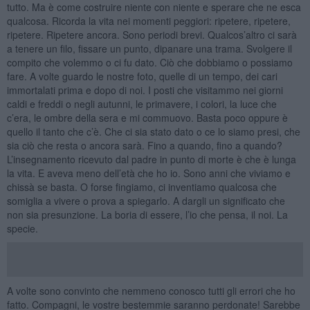
tutto. Ma è come costruire niente con niente e sperare che ne esca
qualcosa. Ricorda la vita nei momenti peggiori: ripetere, ripetere,
ripetere. Ripetere ancora. Sono periodi brevi. Qualcos’altro ci sarà
a tenere un filo, fissare un punto, dipanare una trama. Svolgere il
compito che volemmo o ci fu dato. Ciò che dobbiamo o possiamo
fare. A volte guardo le nostre foto, quelle di un tempo, dei cari
immortalati prima e dopo di noi. I posti che visitammo nei giorni
caldi e freddi o negli autunni, le primavere, i colori, la luce che
c’era, le ombre della sera e mi commuovo. Basta poco oppure è
quello il tanto che c’è. Che ci sia stato dato o ce lo siamo presi, che
sia ciò che resta o ancora sarà. Fino a quando, fino a quando?
L’insegnamento ricevuto dal padre in punto di morte è che è lunga
la vita. E aveva meno dell’età che ho io. Sono anni che viviamo e
chissà se basta. O forse fingiamo, ci inventiamo qualcosa che
somiglia a vivere o prova a spiegarlo. A dargli un significato che
non sia presunzione. La boria di essere, l’io che pensa, il noi. La
specie.
A volte sono convinto che nemmeno conosco tutti gli errori che ho
fatto. Compagni, le vostre bestemmie saranno perdonate! Sarebbe