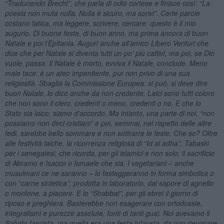
“Traducendo Brecht”, che parla di odio cortese e finisce così: “La
poesia non muta nulla. Nulla è sicuro, ma scrivi”. Certe parole
costano fatica, ma leggere, scrivere, cercare: questo è il mio
augurio. Di buone feste, di buon anno, ma prima ancora di buon
Natale e poi l’Epifania. Auguri anche all’amico Libero Venturi che
dice che per Natale si diventa tutti un po’ più cattivi, ma poi, se Dio
vuole, passa. Il Natale è morto, evviva il Natale, conclude. Meno
male tace: è un ateo impenitente, pur non privo di una sua
religiosità. Sbaglia la Commissione Europea: si può, si deve dire
buon Natale, lo dico anche da non credente. Laici sono tutti coloro
che non sono il clero, credenti o meno, credenti o no. E che lo
Stato sia laico, siamo d’accordo. Ma intanto, una parte di noi, “non
possiamo non dirci cristiani” e poi, semmai, nel rispetto delle altre
fedi, sarebbe bello sommare e non sottrarre le feste. Che so? Oltre
alle festività laiche, la ricorrenza religiosa di “Id
al adha
”, Tabaski
per i senegalesi, che ricorda, per gli islamici e non solo, il sacrificio
di Abramo e Isacco o Ismaele che sia. I vegetariani – anche
musulmani
ce ne saranno – lo festeggeranno in forma simbolica o
con “carne sintetica”, prodotta in laboratorio, dal sapore di agnello
o montone, a piacere. E lo “Shabbat”, per gli ebrei il giorno di
riposo e preghiera. Basterebbe non esagerare con ortodossie,
integralismi e purezze assolute, fonti di tanti guai. Noi avevamo il
Sabato fascista, ma quella era una festa infausta, da non rievocare.