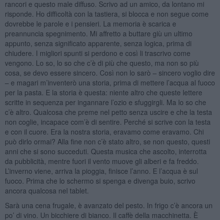
rancori e questo male diffuso. Scrivo ad un amico, da lontano mi
risponde. Ho difficoltà con la tastiera, si blocca e non segue come
dovrebbe le parole e i pensieri. La memoria è scarica e
preannuncia spegnimento. Mi affretto a buttare giù un ultimo
appunto, senza significato apparente, senza logica, prima di
chiudere. I migliori spunti si perdono e così li trascrivo come
vengono. Lo so, lo so che c’è di più che questo, ma non so più
cosa, se devo essere sincero. Così non lo sarò – sincero voglio dire
– e magari m’inventerò una storia, prima di mettere l’acqua al fuoco
per la pasta. E la storia è questa: niente altro che queste lettere
scritte in sequenza per ingannare l’ozio e sfuggirgli. Ma lo so che
c’è altro. Qualcosa che preme nel petto senza uscire e che la testa
non coglie, incapace com’è di sentire. Perché si scrive con la testa
e con il cuore. Era la nostra storia, eravamo come eravamo. Chi
può dirlo ormai? Alla fine non c’è stato altro, se non questo, questi
anni che si sono succeduti. Questa musica che ascolto, interrotta
da pubblicità, mentre fuori il vento muove gli alberi e fa freddo.
L’inverno viene, arriva la pioggia, finisce l’anno. E l’acqua è sul
fuoco. Prima che lo schermo si spenga e divenga buio, scrivo
ancora qualcosa nel tablet.
Sarà una cena frugale, è avanzato del pesto. In frigo c’è ancora un
po’ di vino. Un bicchiere di bianco. Il caffè della macchinetta. È