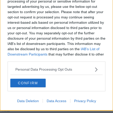
processing of your personal or sensitive information for
Sto qui
targeted advertising by us, please use the below opt-out
Scrivi
section to confirm your selection. Please note that after your
Bestiario
opt-out request is processed you may continue seeing
Pillole
interest-based ads based on personal information utilized by
Veglia
us or personal information disclosed to third parties prior to
​“D” come delitto
your opt-out. You may separately opt-out of the further
D
disclosure of your personal information by third parties on the
Belle lettere
IAB’s list of downstream participants. This information may
25 Aprile
also be disclosed by us to third parties on the
IAB’s List of
Todo el bien, todo el mal
Silenzio
Downstream Participants
that may further disclose it to other
Le parole
third parties.
​L’Australiana
Le stelle del jazz
Personal Data Processing Opt Outs
Vita & morte
Auguri
CONFIRM
Moro
Passanti
Continuando, la nonna e il carretto
Metaverso smart
Data Deletion
Data Access
Privacy Policy
Fiamme
Anzi