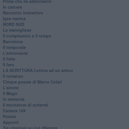
Prima che mi addormenti
In carcere
Racconto interattivo
Igea marina
​NORD SUD
La marsigliese
Il compleanno e il tempo
Barcelona
Il temporale
L'astronauta
Il frate
Il faro
​LA SCRITTURA Lettera ad un amico
Il romanzo
Cinque poesie di Marco Celati
L'airone
Il Mago
In memoria
Il montatore di schermi
Camera 109
Poesie
Appunti
Tre citazioni su cui riflettere