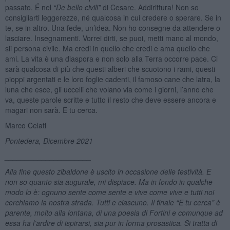
passato. É nel
“
De bello civili”
di Cesare. Addirittura! Non so
consigliarti leggerezze, né qualcosa in cui credere o sperare. Se in
te, se in altro. Una fede, un’idea. Non ho consegne da attendere o
lasciare. Insegnamenti. Vorrei dirti, se puoi, metti mano al mondo,
sii persona civile. Ma credi in quello che credi e ama quello che
ami. La vita è una diaspora e non solo alla Terra occorre pace. Ci
sarà qualcosa di più che questi alberi che scuotono i rami, questi
pioppi argentati e le loro foglie cadenti, il famoso cane che latra, la
luna che esce, gli uccelli che volano via come i giorni, l’anno che
va, queste parole scritte e tutto il resto che deve essere ancora e
magari non sarà. E tu cerca.
Marco Celati
Pontedera,
Dicembre 2021
_____________________
Alla fine questo zibaldone è uscito in occasione delle festività. E
non so quanto sia augurale, mi dispiace. Ma in fondo in qualche
modo lo è: ognuno sente come sente e vive come vive e tutti noi
cerchiamo la nostra strada. Tutti e ciascuno. Il finale “E tu cerca” è
parente, molto alla lontana, di una poesia di Fortini e comunque ad
essa ha l’ardire di ispirarsi, sia pur in forma prosastica. Si tratta di