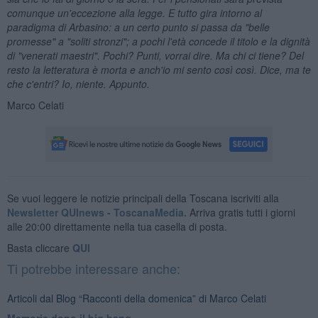
comunque un'eccezione alla legge. E tutto gira intorno al
paradigma di Arbasino: a un certo punto si passa da "belle
promesse" a "soliti stronzi"; a pochi l'et
à concede il titolo e la dignit
à
di "venerati maestri". Pochi? Punti, vorrai dire. Ma chi ci tiene? Del
resto la letteratura è morta e anch'io mi sento così così. Dice, ma te
che c'entri? Io, niente. Appunto.
Marco Celati
Se vuoi leggere le notizie principali della Toscana iscriviti alla
Newsletter QUInews - ToscanaMedia.
Arriva gratis tutti i giorni
alle 20:00 direttamente nella tua casella di posta.
Basta cliccare
QUI
Ti potrebbe interessare anche:
Articoli dal Blog “Racconti della domenica” di Marco Celati
Memorie dopo il big bang