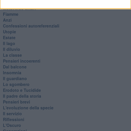
Continuando, la nonna e il carretto
Metaverso smart
Fiamme
Anzi
Confessioni autoreferenziali
Utopie
Estate
Il lago
Il diluvio
La classe
Pensieri incoerenti
Dal balcone
Insomnia
Il guardiano
Lo sgombero
Erodoto e Tucidide
Il padre della storia
Pensieri brevi
L'evoluzione della specie
Il servizio
Riflessioni
L'Oscuro
Generazioni