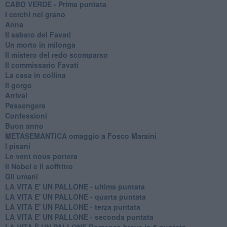
CABO VERDE - Prima puntata
I cerchi nel grano
Anna
Il sabato del Favati
Un morto in milonga
Il mistero del redo scomparso
Il commissario Favati
La casa in collina
Il gorgo
Arrival
Passengers
Confessioni
Buon anno
METASEMANTICA omaggio a Fosco Maraini
I pisani
Le vent nous portera
Il Nobel e il soffritto
Gli umani
LA VITA E' UN PALLONE - ultima puntata
LA VITA E' UN PALLONE - quarta puntata
LA VITA E' UN PALLONE - terza puntata
LA VITA E' UN PALLONE - seconda puntata
LA VITA È UN PALLONE Romanzo breve in 5 puntate