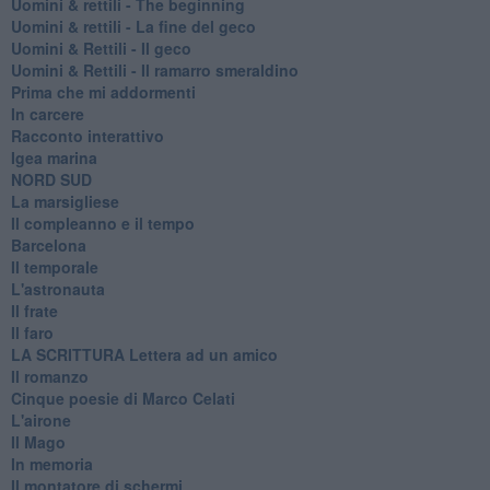
​Uomini & rettili - The beginning
​Uomini & rettili - La fine del geco
Uomini & Rettili - Il geco
Uomini & Rettili - Il ramarro smeraldino
Prima che mi addormenti
In carcere
Racconto interattivo
Igea marina
​NORD SUD
La marsigliese
Il compleanno e il tempo
Barcelona
Il temporale
L'astronauta
Il frate
Il faro
​LA SCRITTURA Lettera ad un amico
Il romanzo
Cinque poesie di Marco Celati
L'airone
Il Mago
In memoria
Il montatore di schermi