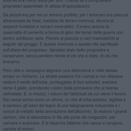
proprietari assenteisti, in attesa di speculazioni.
Da piccoli era per noi un terreno proibito, per i temerari una pianura
attraversata da fossi, insidiata da terreni melmosi, dimora di
serpenti frustatori e ramarri smeraldini. C'erano ancora le
casematte di cemento a forma di igloo dei tempi della guerra con
dentro schifezze varie. Pecore al pascolo e cani inselvatichiti al
seguito del gregge. E queste memorie e queste vite sacrificate
sull'altare del progresso. Sarebbe stato bello progredire e
conservare, senza perdere niente di ciò che è stato, di ciò che
eravamo.
Però città e campagna segnano una distinzione e nello stesso
tempo un richiamo. Le strade passano fra i campi e non dispiace
vedere il verde dell'erba, punteggiata di fiori selvatici, svariare
verso il giallo, prendendo i colori della primavera che si riversa
nell'estate. E, in mezzo, i volumi dei fabbricati da cui viene il lavoro.
Dai campi arriva come un afrore, un che di erba pestata, tagliata e
si sentono gli odori del legno di una falegnameria industriale e i
rumori di metallo della lavorazione dell'alluminio. Si vedono i grandi
camion, che si abboccano in fila alle porte dei magazzini, per
caricare e scaricare. E le bisarche bibliche che vanno e vengono,
cariche di motori.