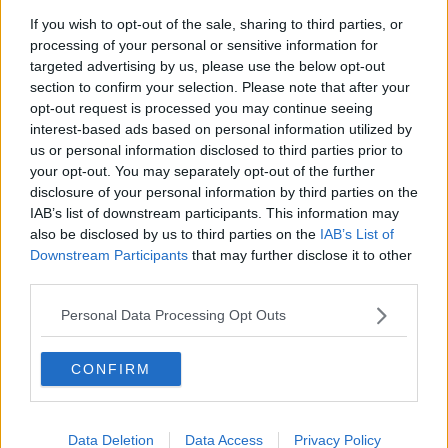
Fly me to the moon
If you wish to opt-out of the sale, sharing to third parties, or
Hop!
processing of your personal or sensitive information for
O sonho de um prisioneiro
targeted advertising by us, please use the below opt-out
Memòrias
section to confirm your selection. Please note that after your
Sto qui
opt-out request is processed you may continue seeing
Scrivi
interest-based ads based on personal information utilized by
Bestiario
us or personal information disclosed to third parties prior to
Pillole
your opt-out. You may separately opt-out of the further
Veglia
disclosure of your personal information by third parties on the
​“D” come delitto
IAB’s list of downstream participants. This information may
D
also be disclosed by us to third parties on the
IAB’s List of
Belle lettere
25 Aprile
Downstream Participants
that may further disclose it to other
Todo el bien, todo el mal
third parties.
Silenzio
Le parole
Personal Data Processing Opt Outs
​L’Australiana
Le stelle del jazz
CONFIRM
Vita & morte
Auguri
Moro
Passanti
Data Deletion
Data Access
Privacy Policy