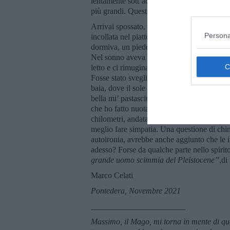
lentamente sott’acqua, nuotare senza forzar
più grandi. Questi, i segreti per eludere la f
Arrivai spossato, svuotato, ma il Faraglione 
Persona
incollata nel piatto sopra cui una mano pi
dormiva, un piede dentro, uno fuori dell’ama
Nel sonno aveva una specie di sorriso, lui e
letto e ci rimuginava in sogno una storia d
Fosse stato sveglio gliel’avrei raccontato s
baia, dove il sole tramonta, davvero! Per f
bella mi’ pastasciutta! Liquidandomi con una
che ho fatto nuotando, ma giuro che sono ve
chilometri, andata e ritorno. Ma ormai chis
meglio fare simpatia. Una questione di chi
autoironia, avrebbe anche aggiunto che le i
adesso? Forse da qualche parte nello spirito
grande uomo scimmia del Pleistocene”
,di
Marco Celati
Pontedera, Novembre 2021
_______________________
Massimo, il Mago, mi torna in mente di qu