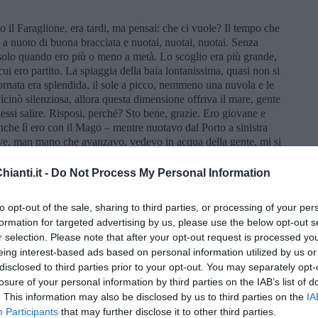
il Faraglione, era tardi, ma pensai: che ci vuole? Il tempo che
i a nuoto di buona bracciata e nuotai, nuotai, nuotai. Senza
ai solo quando ero più o meno a metà. Lo scoglio era più grande,
ui ero partito. La spiaggia della baia lontanissima, quasi non si
ornata era splendida, il sole a picco, nemmeno una nuvola e le
icinò silenziosa, allora questa dimensione offriva il mare, gente
olessi salire. Risposi, perché? Sto bene, grazie. Ero giovane e
anche lì ero con il Mago – mentre nuotavo dal Porto a sinistra
ove, man mano che avanzavo, vedevo in acqua della gente, mi si
itare e mi chiesero i documenti. In mare! La spiaggia dove
issarono a bordo e mi riportarono al campeggio sotto scorta per
ianti.it -
Do Not Process My Personal Information
cerati, ammanettati, portati sulle camionette al penitenziario o al
to opt-out of the sale, sharing to third parties, or processing of your per
 scuro e imponente. Minaccioso. Volevo girarci intorno. Era
formation for targeted advertising by us, please use the below opt-out s
 di mare che era calmo, ma di là era aperto e incognito e la
r selection. Please note that after your opt-out request is processed y
va su e giù tra la riva e lo scoglio. Bisogna temere il mare e
eing interest-based ads based on personal information utilized by us or
er paura e rispetto, a quella pur breve circumnavigazione. Toccai
disclosed to third parties prior to your opt-out. You may separately opt-
 presi la rotta di ritorno verso la scogliera opposta, la tenda
losure of your personal information by third parties on the IAB’s list of
forse la corrente non era propizia, sicuramente la stanchezza. Le
. This information may also be disclosed by us to third parties on the
IA
iato. Respirare bene, prendere poca aria e soffiarla via
Participants
that may further disclose it to other third parties.