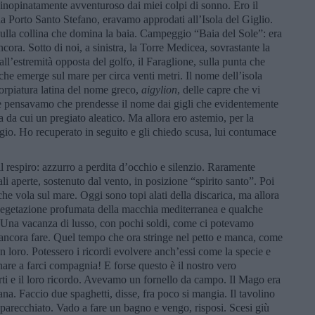
 inopinatamente avventuroso dai miei colpi di sonno. Ero il
da Porto Santo Stefano, eravamo approdati all’Isola del Giglio.
lla collina che domina la baia. Campeggio “Baia del Sole”: era
ancora. Sotto di noi, a sinistra, la Torre Medicea, sovrastante la
 all’estremità opposta del golfo, il Faraglione, sulla punta che
he emerge sul mare per circa venti metri. Il nome dell’isola
storpiatura latina del nome greco,
aigylion
, delle capre che vi
 pensavamo che prendesse il nome dai gigli che evidentemente
 da cui un pregiato aleatico. Ma allora ero astemio, per la
o. Ho recuperato in seguito e gli chiedo scusa, lui contumace
l respiro: azzurro a perdita d’occhio e silenzio. Raramente
i aperte, sostenuto dal vento, in posizione “spirito santo”. Poi
che vola sul mare. Oggi sono topi alati della discarica, ma allora
 vegetazione profumata della macchia mediterranea e qualche
. Una vacanza di lusso, con pochi soldi, come ci potevamo
 ancora fare. Quel tempo che ora stringe nel petto e manca, come
n loro. Potessero i ricordi evolvere anch’essi come la specie e
are a farci compagnia! E forse questo è il nostro vero
rti e il loro ricordo. Avevamo un fornello da campo. Il Mago era
ana. Faccio due spaghetti, disse, fra poco si mangia. Il tavolino
parecchiato. Vado a fare un bagno e vengo, risposi. Scesi giù