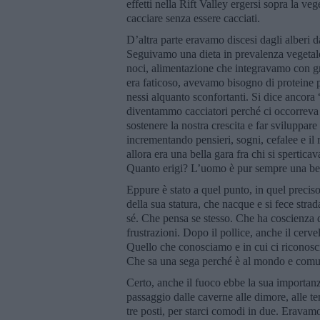
effetti nella Rift Valley ergersi sopra la ve
cacciare senza essere cacciati.
D’altra parte eravamo discesi dagli alberi
Seguivamo una dieta in prevalenza vegetale,
noci, alimentazione che integravamo con gr
era faticoso, avevamo bisogno di proteine p
nessi alquanto sconfortanti. Si dice ancora
diventammo cacciatori perché ci occorreva l
sostenere la nostra crescita e far sviluppare
incrementando pensieri, sogni, cefalee e il 
allora era una bella gara fra chi si sperticav
Quanto erigi? L’uomo è pur sempre una bes
Eppure è stato a quel punto, in quel preciso 
della sua statura, che nacque e si fece str
sé. Che pensa se stesso. Che ha coscienza d
frustrazioni. Dopo il pollice, anche il cerv
Quello che conosciamo e in cui ci riconoscia
Che sa una sega perché è al mondo e comu
Certo, anche il fuoco ebbe la sua importanza
passaggio dalle caverne alle dimore, alle t
tre posti, per starci comodi in due. Eravamo