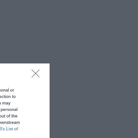
sonal or
ection to
ou may
 personal
out of the
 downstream
B’s List of