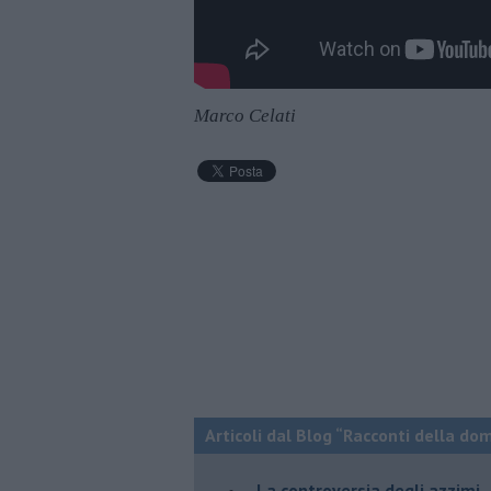
Marco Celati
Articoli dal Blog “Racconti della do
La controversia degli azzimi