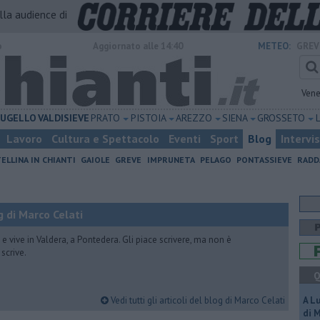
alla audience di
o
Aggiornato alle 14:40
METEO:
GREV
Vene
UGELLO
VALDISIEVE
PRATO
PISTOIA
AREZZO
SIENA
GROSSETO
Lavoro
Cultura e Spettacolo
Eventi
Sport
Blog
Intervi
ELLINA IN CHIANTI
GAIOLE
GREVE
IMPRUNETA
PELAGO
PONTASSIEVE
RADD
 di Marco Celati
vive in Valdera, a Pontedera. Gli piace scrivere, ma non è
scrive.
Q
Vedi tutti gli articoli del blog di Marco Celati
A L
di 