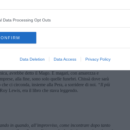
e, scivolando sulla superficie: l’ho imparato da me, vedendo i
atica che, però, si faceva sentire.
era nostro! Risalii alla tenda, la pastasciutta era fredda e
l Data Processing Opt Outs
etosa aveva messo una scodella, a mo’ di protezione. Il Mago
ca. Sul petto, tra le mani, teneva il libro che stava leggendo.
ra così: ironico e arguto. Forse se la rideva per un passo appena
CONFIRM
elle sue. Gli esseri umani sono simpatici o non sono. È natura.
ubito: Mago, ho fatto l’impresa, sono stato a nuoto di là dalla
armi credere e prendere per il culo. Capace avrebbe detto: bravo,
 battuta. Non ho prove di questa ed altre traversate solitarie
Data Deletion
Data Access
Privacy Policy
re. Quella al Giglio, l’ho misurata, saranno quasi tre
senefrega. Ho capito troppo tardi che, più che fare imprese, era
mica, avrebbe detto il Mago. E magari, con amarezza e
mprese, alla fine, sono solo quelle funebri. Chissà dove sarà
 che ci circonda, insieme alla Pera, a sorridere di noi.
“Il più
 Roy Lewis, era il libro che stava leggendo.
ando in quando, all’improvviso, come incontrare dopo tanto