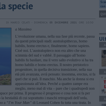
la specie
Scar
con 
QUI
DI MARCO CELATI - DOMENICA
05 DICEMBRE 2021
ORE 10:30
a Massimo
L’evoluzione umana, nella sua fase più recente, passa
Ult
da questi principali stadi: australopithecus, homo
A
habilis, homo erectus e, finalmente, homo sapiens.
Cioè noi. L’australopiteco non era altro che una
scimmia del sud e vabbè. Il passaggio all’homo
habilis fu basilare, ma il vero salto evolutivo si ha tra
homo habilis e homo erectus. Il nostro preistorico
progenitore, in quella decisiva transizione, nella sua
A
età più avanzata, avrà pensato: insomma, erectus, si fa
quel che si può. Il maschio. Ma anche la donna si era
appassionata all’idea. Perché a quattro zampe era
meglio, meno mal di vita – pare che i quadrupedi non
Capace per prima. Il progresso è progresso e cosa non si fa per
la bestialità di cui soprattutto i maschi retrogradi dell’orda,
A
ino a
“I
’m Y
our Man”
di Leonard Cohen fu tutta una tirata. In