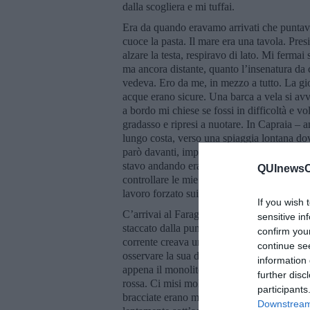
dalla scogliera e mi tuffai.
Era da quando eravamo arrivati che puntavo 
cuoce la pasta. Il mare era una tavola. Pres
alzare la testa, respiravo di lato. Mi ferm
ma ancora distante, quanto l’insenatura da c
vedeva. Ero da me, in mezzo a tutto. La gi
acque erano sicure. Una barca a vela si avv
a bordo mi chiese se fossi in difficoltà e v
gradasso e ripresi a nuotare. In Capraia – 
lungo costa, verso una spiaggia lontana d
parò davanti, improvviso, un motoscafo mil
stavo andando era quella dei carcerati. Mi 
QUInewsCh
controllare le mie generalità. Che pena i car
lavoro forzato sui terrazzamenti dell’isola!
If you wish 
C’arrivai al Faraglione. Da sotto appariva
sensitive in
staccato dalla punta da un brevissimo tratto
confirm you
corrente creava una forte risacca che sbatte
continue se
osservare la sua divinità, così rinunciai, p
information 
appena il monolite, quasi a chiedere scusa, e
further disc
rossa. Ci misi molto di più che all’andata, 
participants
bracciate erano meno potenti, più corto il f
Downstream 