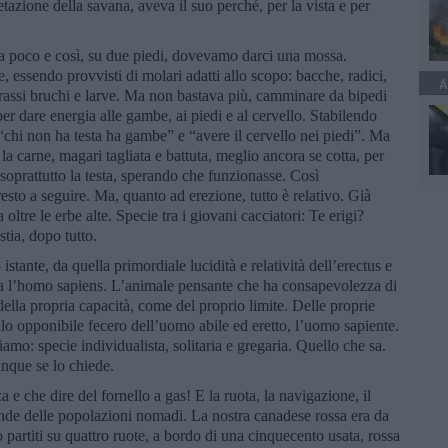
getazione della savana, aveva il suo perché, per la vista e per
 da poco e così, su due piedi, dovevamo darci una mossa.
 essendo provvisti di molari adatti allo scopo: bacche, radici,
A
assi bruchi e larve. Ma non bastava più, camminare da bipedi
er dare energia alle gambe, ai piedi e al cervello. Stabilendo
 “chi non ha testa ha gambe” e “avere il cervello nei piedi”. Ma
a carne, magari tagliata e battuta, meglio ancora se cotta, per
 soprattutto la testa, sperando che funzionasse. Così
resto a seguire. Ma, quanto ad erezione, tutto è relativo. Già
a oltre le erbe alte. Specie tra i giovani cacciatori: Te erigi?
tia, dopo tutto.
istante, da quella primordiale lucidità e relatività dell’erectus e
ada l’homo sapiens. L’animale pensante che ha consapevolezza di
ella propria capacità, come del proprio limite. Delle proprie
ello opponibile fecero dell’uomo abile ed eretto, l’uomo sapiente.
mo: specie individualista, solitaria e gregaria. Quello che sa.
nque se lo chiede.
 e che dire del fornello a gas! E la ruota, la navigazione, il
ende delle popolazioni nomadi. La nostra canadese rossa era da
 partiti su quattro ruote, a bordo di una cinquecento usata, rossa