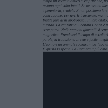
tempo un vecchio amico e scoprire che, nono
restano ogni volta intatti. Se ne escono ill
è perentoria, crudele. E non possiamo farci
contrappasso per averle trascurate, ma 
Inutile fare gesti apotropaici. Il libro cita
intendo. La canzone di Leonard Cohen è u
scomparsa. Nelle versioni giovanili si sente
magnetica. Prendetevi il tempo di ascoltar
parole, la traduzione. In rete è facile, megl
L’uomo è un animale sociale, mica “social”
È questa la specie. La Pera era il più car