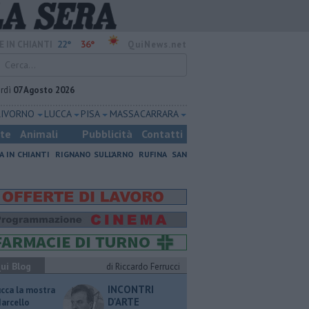
22°
36°
E IN CHIANTI
QuiNews.net
rdì
07 Agosto 2026
LIVORNO
LUCCA
PISA
MASSA CARRARA
ste
Animali
Pubblicità
Contatti
A IN CHIANTI
RIGNANO SULL'ARNO
RUFINA
SAN
ui Blog
di Riccardo Ferrucci
INCONTRI
ucca la mostra
D'ARTE
Marcello