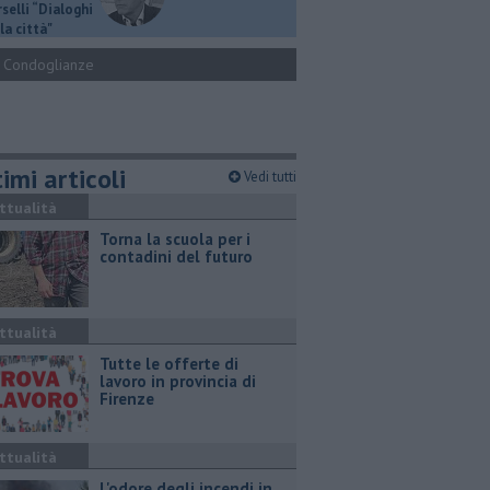
selli “Dialoghi
la città"
Condoglianze
imi articoli
Vedi tutti
ttualità
Torna la scuola per i
contadini del futuro
ttualità
​Tutte le offerte di
lavoro in provincia di
Firenze
ttualità
L'odore degli incendi in