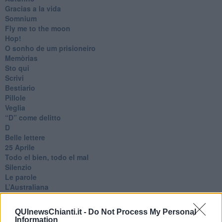
Gracias a la vida
Somnium
Fly me to the moon
Hop!
O sonho de um prisioneiro
Memòrias
Sto qui
Scrivi
Bestiario
Pillole
Veglia
​“D” come delitto
D
Belle lettere
25 Aprile
Todo el bien, todo el mal
Silenzio
Le parole
​L’Australiana
Le stelle del jazz
Vita & morte
QUInewsChianti.it -
Do Not Process My Personal
Auguri
Information