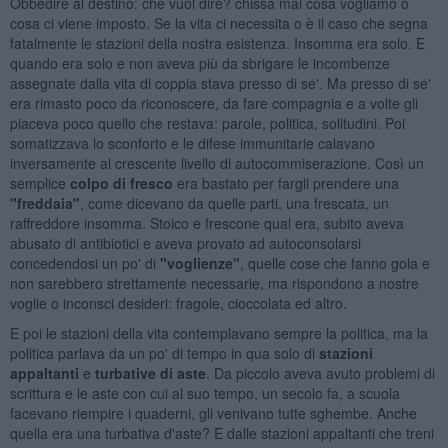
Obbedire al destino: che vuol dire? chissà mai cosa vogliamo o
cosa ci viene imposto. Se la vita ci necessita o è il caso che segna
fatalmente le stazioni della nostra esistenza. Insomma era solo. E
quando era solo e non aveva più da sbrigare le incombenze
assegnate dalla vita di coppia stava presso di se'. Ma presso di se'
era rimasto poco da riconoscere, da fare compagnia e a volte gli
piaceva poco quello che restava: parole, politica, solitudini. Poi
somatizzava lo sconforto e le difese immunitarie calavano
inversamente al crescente livello di autocommiserazione. Così un
semplice
colpo di fresco
era bastato per fargli prendere una
"freddaia"
, come dicevano da quelle parti, una frescata, un
raffreddore insomma. Stoico e frescone qual era, subito aveva
abusato di antibiotici e aveva provato ad autoconsolarsi
concedendosi un po' di
"voglienze"
, quelle cose che fanno gola e
non sarebbero strettamente necessarie, ma rispondono a nostre
voglie o inconsci desideri: fragole, cioccolata ed altro.
E poi le stazioni della vita contemplavano sempre la politica, ma la
politica parlava da un po' di tempo in qua solo di
stazioni
appaltanti
e
turbative di aste
. Da piccolo aveva avuto problemi di
scrittura e le aste con cui al suo tempo, un secolo fa, a scuola
facevano riempire i quaderni, gli venivano tutte sghembe. Anche
quella era una turbativa d'aste? E dalle stazioni appaltanti che treni