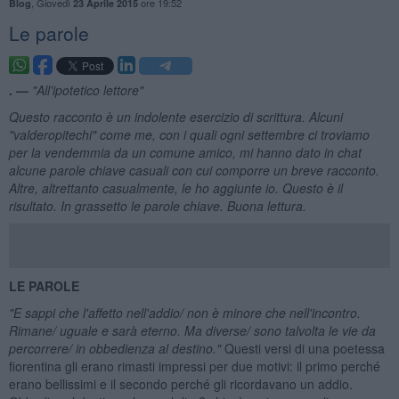
,
Giovedì
ore 19:52
Blog
23 Aprile 2015
Le parole
. —
"All'ipotetico lettore"
Questo racconto
è un indolente esercizio di scrittura. Alcuni
"valderopitechi" come me, con i quali ogni settembre ci troviamo
per la vendemmia da un comune amico, mi hanno dato in chat
alcune parole chiave casuali con cui comporre un breve racconto.
Altre, altrettanto casualmente, le ho aggiunte io. Questo
è il
risultato. In grassetto le parole chiave. Buona lettura.
LE PAROLE
"E sappi che l'affetto nell'addio/ non
è minore che nell'incontro.
Rimane/ uguale e sar
à
eterno. Ma diverse/ sono talvolta le vie da
percorrere/ in obbedienza al destino."
Questi versi di una poetessa
fiorentina gli erano rimasti impressi per due motivi: il primo perché
erano bellissimi e il secondo perché gli ricordavano un addio.