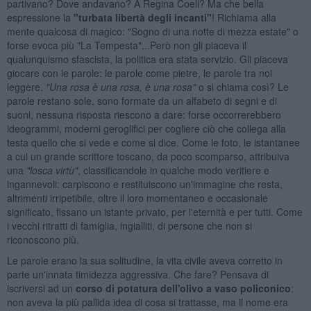
partivano? Dove andavano? A Regina Coeli? Ma che bella
espressione la
"turbata libert
à degli incanti"
! Richiama alla
mente qualcosa di magico: "Sogno di una notte di mezza estate" o
forse evoca più "La Tempesta"...Però non gli piaceva il
qualunquismo sfascista, la politica era stata servizio. Gli piaceva
giocare con le parole: le parole come pietre, le parole tra noi
leggere.
"Una rosa
è una rosa,
è una rosa"
o si chiama così? Le
parole restano sole, sono formate da un alfabeto di segni e di
suoni, nessuna risposta riescono a dare: forse occorrerebbero
ideogrammi, moderni geroglifici per cogliere ciò che collega alla
testa quello che si vede e come si dice. Come le foto, le istantanee
a cui un grande scrittore toscano, da poco scomparso, attribuiva
una
"losca virt
ù"
, classificandole in qualche modo veritiere e
ingannevoli: carpiscono e restituiscono un'immagine che resta,
altrimenti irripetibile, oltre il loro momentaneo e occasionale
significato, fissano un istante privato, per l'eternità e per tutti. Come
i vecchi ritratti di famiglia, ingialliti, di persone che non si
riconoscono più.
Le parole erano la sua solitudine, la vita civile aveva corretto in
parte un'innata timidezza aggressiva. Che fare? Pensava di
iscriversi ad un
corso di potatura dell'olivo a vaso policonico
:
non aveva la più pallida idea di cosa si trattasse, ma il nome era