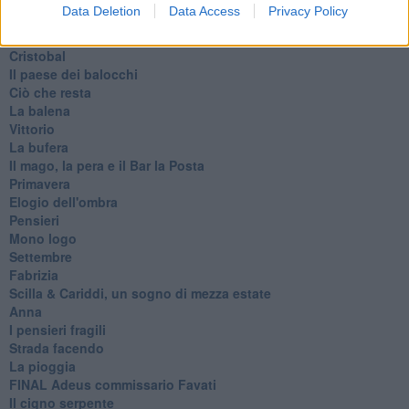
Riflessioni
Data Deletion
Data Access
Privacy Policy
L'Oscuro
Generazioni
Cristobal
Il paese dei balocchi
Ciò che resta
La balena
Vittorio
La bufera
Il mago, la pera e il Bar la Posta
Primavera
Elogio dell'ombra
Pensieri
Mono logo
Settembre
Fabrizia
​Scilla & Cariddi, un sogno di mezza estate
Anna
I pensieri fragili
Strada facendo
La pioggia
FINAL Adeus commissario Favati
Il cigno serpente