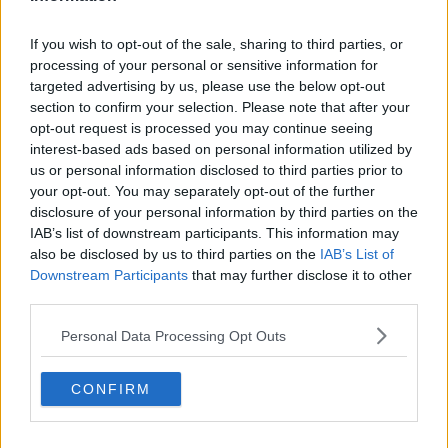
Moro
Passanti
If you wish to opt-out of the sale, sharing to third parties, or
Continuando, la nonna e il carretto
processing of your personal or sensitive information for
Metaverso smart
targeted advertising by us, please use the below opt-out
Fiamme
Anzi
section to confirm your selection. Please note that after your
Confessioni autoreferenziali
opt-out request is processed you may continue seeing
Utopie
interest-based ads based on personal information utilized by
Estate
us or personal information disclosed to third parties prior to
Il lago
your opt-out. You may separately opt-out of the further
Il diluvio
disclosure of your personal information by third parties on the
La classe
IAB’s list of downstream participants. This information may
Pensieri incoerenti
also be disclosed by us to third parties on the
IAB’s List of
Dal balcone
Downstream Participants
that may further disclose it to other
Insomnia
third parties.
Il guardiano
Lo sgombero
Personal Data Processing Opt Outs
Erodoto e Tucidide
Il padre della storia
Pensieri brevi
CONFIRM
L'evoluzione della specie
Il servizio