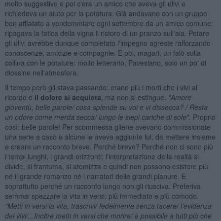
molto suggestivo e poi c'era un amico che aveva gli ulivi e
richiedeva un aiuto per la potatura. Già andavano con un gruppo
ben affiatato a vendemmiare ogni settembre da un amico comune:
ripagava la fatica della vigna il ristoro di un pranzo sull'aia. Potare
gli ulivi avrebbe dunque completato l'impegno agreste rafforzando
conoscenze, amicizie e compagnie. E poi, magari, un falò sulla
collina con le potature: molto letterario, Pavesiano, solo un po' di
diossine nell'atmosfera.
Il tempo però gli stava passando: erano più i morti che i vivi al
ricordo e
il dolore si acquieta
, ma non si estingue.
"Amore
giovent
ù, belle parole/ cosa splende su voi e vi dissecca? / Resta
un odore come merda secca/ lungo le siepi cariche di sole".
Proprio
così: belle parole! Per scommessa gliene avevano commissionate
una serie a caso e alcune le aveva aggiunte lui, da mettere insieme
e creare un racconto breve. Perché breve? Perché non ci sono più
i tempi lunghi, i grandi orizzonti: l'interpretazione della realtà si
divide, si frantuma, si atomizza e quindi non possono esistere più
né il grande romanzo né i narratori delle grandi pianure. E
soprattutto perché un racconto lungo non gli riusciva. Preferiva
semmai spezzare la vita in versi: più immediato e più comodo.
"Metti in versi la vita, trascrivi/ fedelmente senza tacere/ l'evidenza
dei vivi/...Inoltre metti in versi che morire/
è possibile a tutti pi
ù che