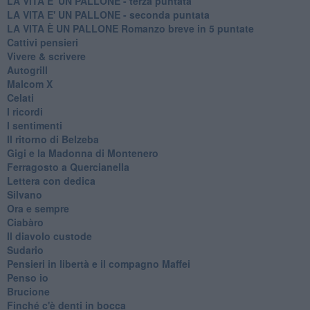
LA VITA E' UN PALLONE - terza puntata
LA VITA E' UN PALLONE - seconda puntata
LA VITA È UN PALLONE Romanzo breve in 5 puntate
Cattivi pensieri
Vivere & scrivere
Autogrill
Malcom X
Celati
I ricordi
I sentimenti
Il ritorno di Belzeba
Gigi e la Madonna di Montenero
Ferragosto a Quercianella
Lettera con dedica
Silvano
Ora e sempre
Ciabàro
Il diavolo custode
Sudario
Pensieri in libertà e il compagno Maffei
Penso io
Brucione
Finché c'è denti in bocca