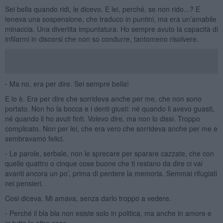
Sei bella quando ridi, le dicevo. E lei, perché, se non rido...? E
teneva una sospensione, che traduco in puntini, ma era un’amabile
minaccia. Una divertita impuntatura. Ho sempre avuto la capacità di
infilarmi in discorsi che non so condurre, tantomeno risolvere.
⁃ Ma no, era per dire. Sei sempre bella!
E lo è. Era per dire che sorrideva anche per me, che non sono
portato. Non ho la bocca e i denti giusti: né quando li avevo guasti,
né quando li ho avuti finti. Volevo dire, ma non lo dissi. Troppo
complicato. Non per lei, che era vero che sorrideva anche per me e
sembravamo felici.
⁃ Le parole, serbale, non le sprecare per sparare cazzate, che con
quelle quattro o cinque cose buone che ti restano da dire ci vai
avanti ancora un po’, prima di perdere la memoria. Semmai rifugiati
nei pensieri.
Cosi diceva. Mi amava, senza darlo troppo a vedere.
⁃ Perché il bla bla non esiste solo in politica, ma anche in amore e
in tutte le altre cose.