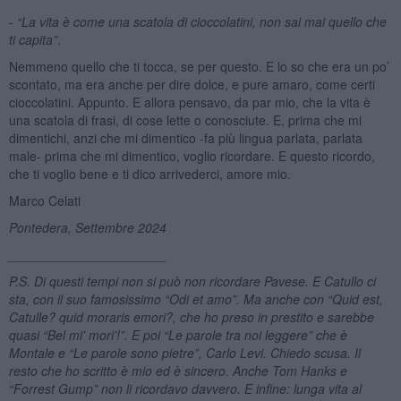
-
“La vita è come una scatola di cioccolatini, non sai mai quello che
ti capita”
.
Nemmeno quello che ti tocca, se per questo. E lo so che era un po’
scontato, ma era anche per dire dolce, e pure amaro, come certi
cioccolatini. Appunto. E allora pensavo, da par mio, che la vita è
una scatola di frasi, di cose lette o conosciute. E, prima che mi
dimentichi, anzi che mi dimentico -fa più lingua parlata, parlata
male- prima che mi dimentico, voglio ricordare. E questo ricordo,
che ti voglio bene e ti dico arrivederci, amore mio.
Marco Celati
Pontedera, Settembre 2024
______________________
P.S. Di questi tempi non si può non ricordare Pavese. E Catullo ci
sta, con il suo famosissimo “Odi et amo”. Ma anche con
“Quid est,
Catulle? quid moraris emori?, che ho preso in prestito e sarebbe
quasi “Bel mi’ mori’!”. E poi “Le parole tra noi leggere” che è
Montale e “Le parole sono pietre”, Carlo Levi. Chiedo scusa. Il
resto che ho scritto è mio ed è sincero. Anche Tom Hanks e
“Forrest Gump” non li ricordavo davvero. E infine: lunga vita al