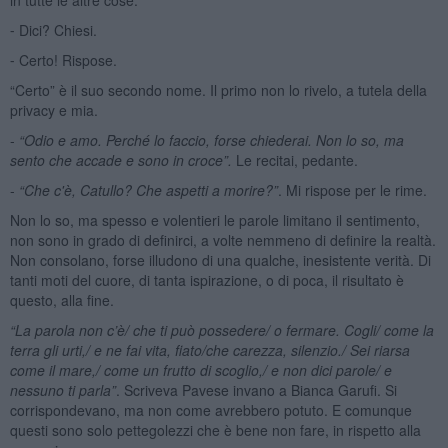
⁃ Dici? Chiesi.
⁃ Certo! Rispose.
“Certo” è il suo secondo nome. Il primo non lo rivelo, a tutela della
privacy e mia.
-
“Odio e amo. Perch
é lo faccio, forse chiederai. Non lo so, ma
sento che accade e sono in croce”.
Le recitai, pedante.
-
“Che c'è, Catullo? Che aspetti a morire?”
. Mi rispose per le rime.
Non lo so, ma spesso e volentieri le parole limitano il sentimento,
non sono in grado di definirci, a volte nemmeno di definire la realtà.
Non consolano, forse illudono di una qualche, inesistente verità. Di
tanti moti del cuore, di tanta ispirazione, o di poca, il risultato è
questo, alla fine.
“La parola non c’è/ che ti può possedere/ o fermare. Cogli/ come la
terra gli urti,/ e ne fai vita, fiato/che carezza, silenzio./ Sei riarsa
come il mare,/ come un frutto di scoglio,/ e non dici parole/ e
nessuno ti parla”
. Scriveva Pavese invano a Bianca Garufi. Si
corrispondevano, ma non come avrebbero potuto. E comunque
questi sono solo pettegolezzi che è bene non fare, in rispetto alla