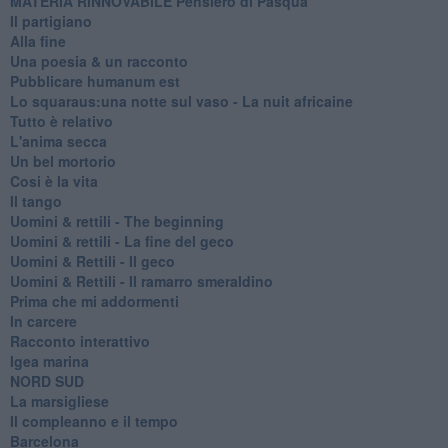
MATERIA RINNOVABILE Pensiero di Pasqua
Il partigiano
Alla fine
Una poesia & un racconto
Pubblicare humanum est
Lo squaraus:una notte sul vaso - La nuit africaine
Tutto è relativo
L'anima secca
Un bel mortorio
Cosi è la vita
Il tango
​Uomini & rettili - The beginning
​Uomini & rettili - La fine del geco
Uomini & Rettili - Il geco
Uomini & Rettili - Il ramarro smeraldino
Prima che mi addormenti
In carcere
Racconto interattivo
Igea marina
​NORD SUD
La marsigliese
Il compleanno e il tempo
Barcelona