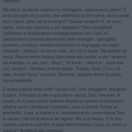
memoria.
Ma allora, le parole cadono tra noi leggere, oppure sono pietre? E
se in principio era il verbo, che addirittura si fece carne, se le parole
sono carne, sono carne e sangue? Quanto sangue? E, se sono
pietre, sono per costruire o per flagellare? Non raccoglierò
l’artificiosa e rivendicativa contrapposizione con i fatti, né
sottoscriverò l’avvento dominante delle immagini. I geroglifici
piuttosto, mi hanno sempre incuriosito o il linguaggio dei segni
orientale. I simboli, ciò che si vede, ciò che si sente. Ma detesto gli
emoji. Raccomando tuttavia attenzione alle parole: a dire “sempre”,
ad esempio. Io uso “poi”, “dopo”, “in fondo”, “alla fine”, quasi mai
uso “sempre”. Sempre, è tanto tempo. Troppo, forse. E non c’è
dato. Anche “forse” mi piace. Sfumarle, lasciarle libere le parole,
ma sorvegliarle.
E questi palazzi nella notte! Queste luci. Così struggenti, stringono
il cuore. S’intuisce la vita e qua siamo vissuti. Ciao, mia cara. A
presto. A un certo punto esistere diventa un elenco di mancanze:
affetti e amori, dentature e prostate, cuori e cervelli. Anche se
scervellati, forse, si nasce e io, modestamente, come diceva Totò,
lo nacqui. Che lui lo diceva dei signori. Ma fa lo stesso. E tu che
ripetevi, come in quel film di quell’attore famoso: Coso, là, come si
chiama? Accidenti alla memoria!