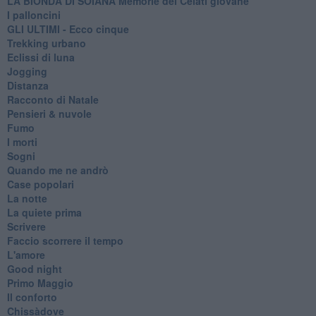
LA BIONDA DI SOIANA Memorie del Celati giovane
I palloncini
GLI ULTIMI - Ecco cinque
Trekking urbano
Eclissi di luna
Jogging
Distanza
Racconto di Natale
Pensieri & nuvole
Fumo
I morti
Sogni
Quando me ne andrò
Case popolari
La notte
La quiete prima
Scrivere
Faccio scorrere il tempo
L'amore
Good night
Primo Maggio
Il conforto
Chissàdove