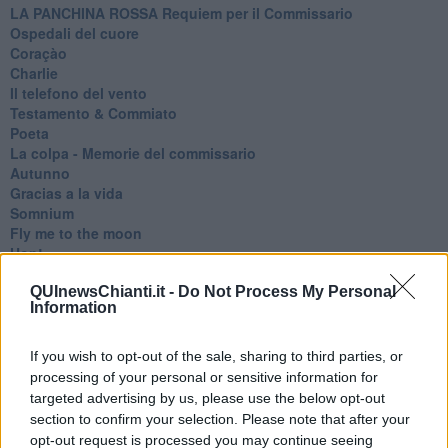
​LA PANCHINA ROSSA Requiem per il Commissario
Ospedali del cuore
Coraçào
Charlie
Il telefono del vento
Testamento & Commiato
Poeta
​La colpa - Memorie del commissario
Autunno
Gracias a la vida
Somnium
Fly me to the moon
Hop!
O sonho de um prisioneiro
Memòrias
QUInewsChianti.it -
Do Not Process My Personal
Information
Sto qui
Scrivi
Bestiario
If you wish to opt-out of the sale, sharing to third parties, or
Pillole
processing of your personal or sensitive information for
Veglia
targeted advertising by us, please use the below opt-out
​“D” come delitto
section to confirm your selection. Please note that after your
D
opt-out request is processed you may continue seeing