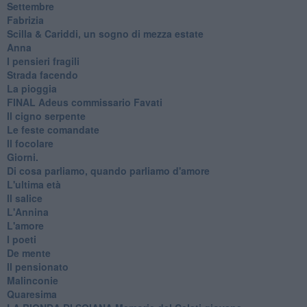
Settembre
Fabrizia
​Scilla & Cariddi, un sogno di mezza estate
Anna
I pensieri fragili
Strada facendo
La pioggia
FINAL Adeus commissario Favati
Il cigno serpente
Le feste comandate
Il focolare
Giorni.
Di cosa parliamo, quando parliamo d'amore
L'ultima età
Il salice
L'Annina
L'amore
I poeti
De mente
Il pensionato
Malinconie
Quaresima