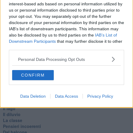
Belle lettere
interest-based ads based on personal information utilized by
25 Aprile
us or personal information disclosed to third parties prior to
Todo el bien, todo el mal
your opt-out. You may separately opt-out of the further
Silenzio
disclosure of your personal information by third parties on the
Le parole
IAB’s list of downstream participants. This information may
​L’Australiana
also be disclosed by us to third parties on the
IAB’s List of
Le stelle del jazz
Downstream Participants
that may further disclose it to other
Vita & morte
third parties.
Auguri
Moro
Personal Data Processing Opt Outs
Passanti
Continuando, la nonna e il carretto
Metaverso smart
CONFIRM
Fiamme
Anzi
Confessioni autoreferenziali
Utopie
Data Deletion
Data Access
Privacy Policy
Estate
Il lago
Il diluvio
La classe
Pensieri incoerenti
Dal balcone