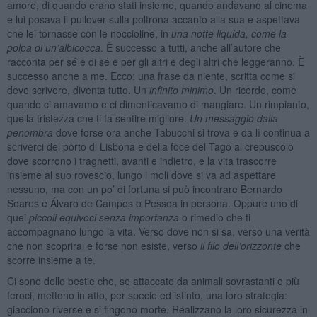
amore, di quando erano stati insieme, quando andavano al cinema
e lui posava il pullover sulla poltrona accanto alla sua e aspettava
che lei tornasse con le noccioline, in
una notte liquida, come la
polpa di un’albicocca
. È successo a tutti, anche all’autore che
racconta per sé e di sé e per gli altri e degli altri che leggeranno. È
successo anche a me. Ecco: una frase da niente, scritta come si
deve scrivere, diventa tutto. Un
infinito minimo
. Un ricordo, come
quando ci amavamo e ci dimenticavamo di mangiare. Un rimpianto,
quella tristezza che ti fa sentire migliore.
Un messaggio dalla
penombra
dove forse ora anche Tabucchi si trova e da lì continua a
scriverci del porto di Lisbona e della foce del Tago al crepuscolo
dove scorrono i traghetti, avanti e indietro, e la vita trascorre
insieme al suo rovescio, lungo i moli dove si va ad aspettare
nessuno, ma con un po’ di fortuna si può incontrare Bernardo
Soares e Álvaro de Campos o Pessoa in persona. Oppure uno di
quei
piccoli
equivoc
i senza importanza
o rimedio che ti
accompagnano lungo la vita. Verso dove non si sa, verso una verità
che non scoprirai e forse non esiste, verso
il filo dell’orizzonte
che
scorre insieme a te.
Ci sono delle bestie che, se attaccate da animali sovrastanti o più
feroci, mettono in atto, per specie ed istinto, una loro strategia:
giacciono riverse e si fingono morte. Realizzano la loro sicurezza in