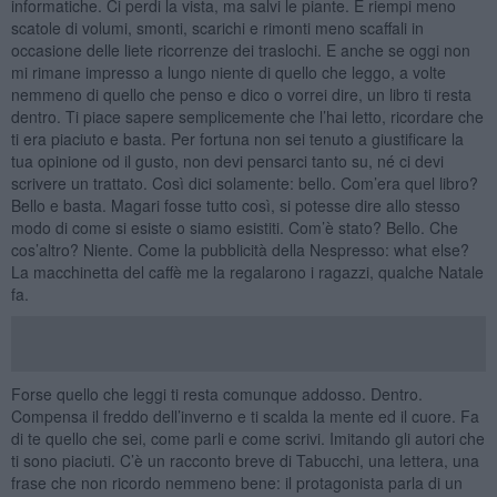
informatiche. Ci perdi la vista, ma salvi le piante. E riempi meno
scatole di volumi, smonti, scarichi e rimonti meno scaffali in
occasione delle liete ricorrenze dei traslochi. E anche se oggi non
mi rimane impresso a lungo niente di quello che leggo, a volte
nemmeno di quello che penso e dico o vorrei dire, un libro ti resta
dentro. Ti piace sapere semplicemente che l’hai letto, ricordare che
ti era piaciuto e basta. Per fortuna non sei tenuto a giustificare la
tua opinione od il gusto, non devi pensarci tanto su, né ci devi
scrivere un trattato. Così dici solamente: bello. Com’era quel libro?
Bello e basta. Magari fosse tutto così, si potesse dire allo stesso
modo di come si esiste o siamo esistiti. Com’è stato? Bello. Che
cos’altro? Niente. Come la pubblicità della Nespresso: what else?
La macchinetta del caffè me la regalarono i ragazzi, qualche Natale
fa.
Forse quello che leggi ti resta comunque addosso. Dentro.
Compensa il freddo dell’inverno e ti scalda la mente ed il cuore. Fa
di te quello che sei, come parli e come scrivi. Imitando gli autori che
ti sono piaciuti. C’è un racconto breve di Tabucchi, una lettera, una
frase che non ricordo nemmeno bene: il protagonista parla di un