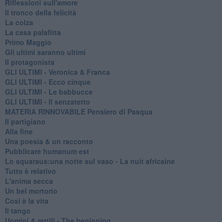
Riflessioni sull'amore
Il tronco della felicità
La colza
La casa palafitta
Primo Maggio
Gli ultimi saranno ultimi
Il protagonista
GLI ULTIMI - Veronica & Franca
GLI ULTIMI - Ecco cinque
GLI ULTIMI - Le babbucce
GLI ULTIMI - Il senzatetto
MATERIA RINNOVABILE Pensiero di Pasqua
Il partigiano
Alla fine
Una poesia & un racconto
Pubblicare humanum est
Lo squaraus:una notte sul vaso - La nuit africaine
Tutto è relativo
L'anima secca
Un bel mortorio
Cosi è la vita
Il tango
​Uomini & rettili - The beginning