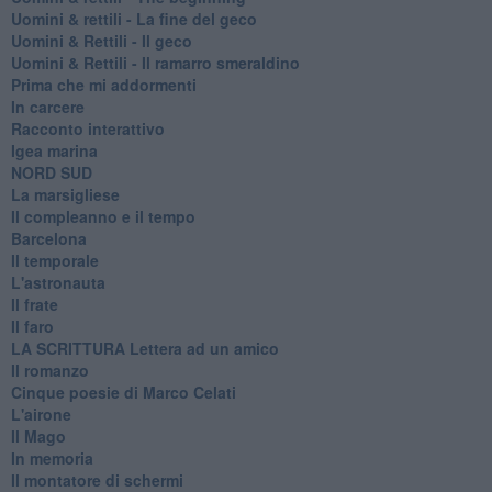
​Uomini & rettili - La fine del geco
Uomini & Rettili - Il geco
Uomini & Rettili - Il ramarro smeraldino
Prima che mi addormenti
In carcere
Racconto interattivo
Igea marina
​NORD SUD
La marsigliese
Il compleanno e il tempo
Barcelona
Il temporale
L'astronauta
Il frate
Il faro
​LA SCRITTURA Lettera ad un amico
Il romanzo
Cinque poesie di Marco Celati
L'airone
Il Mago
In memoria
Il montatore di schermi