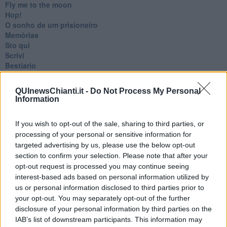
Fly me to the moon
Hop!
O sonho de um prisioneiro
Memòrias
Sto qui
Scrivi
Bestiario
Pillole
Veglia
QUInewsChianti.it -
Do Not Process My Personal
​“D” come delitto
Information
D
Belle lettere
If you wish to opt-out of the sale, sharing to third parties, or
25 Aprile
processing of your personal or sensitive information for
Todo el bien, todo el mal
targeted advertising by us, please use the below opt-out
Silenzio
Le parole
section to confirm your selection. Please note that after your
​L’Australiana
opt-out request is processed you may continue seeing
Le stelle del jazz
interest-based ads based on personal information utilized by
Vita & morte
us or personal information disclosed to third parties prior to
Auguri
your opt-out. You may separately opt-out of the further
Moro
disclosure of your personal information by third parties on the
Passanti
IAB’s list of downstream participants. This information may