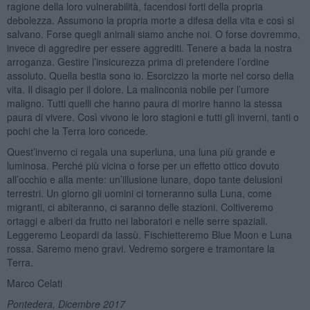
ragione della loro vulnerabilità, facendosi forti della propria
debolezza. Assumono la propria morte a difesa della vita e così si
salvano. Forse quegli animali siamo anche noi. O forse dovremmo,
invece di aggredire per essere aggrediti. Tenere a bada la nostra
arroganza. Gestire l’insicurezza prima di pretendere l’ordine
assoluto. Quella bestia sono io. Esorcizzo la morte nel corso della
vita. Il disagio per il dolore. La malinconia nobile per l’umore
maligno. Tutti quelli che hanno paura di morire hanno la stessa
paura di vivere. Così vivono le loro stagioni e tutti gli inverni, tanti o
pochi che la Terra loro concede.
Quest’inverno ci regala una superluna, una luna più grande e
luminosa. Perché più vicina o forse per un effetto ottico dovuto
all’occhio e alla mente: un’illusione lunare, dopo tante delusioni
terrestri. Un giorno gli uomini ci torneranno sulla Luna, come
migranti, ci abiteranno, ci saranno delle stazioni. Coltiveremo
ortaggi e alberi da frutto nei laboratori e nelle serre spaziali.
Leggeremo Leopardi da lassù. Fischietteremo Blue Moon e Luna
rossa. Saremo meno gravi. Vedremo sorgere e tramontare la
Terra.
Marco Celati
Pontedera, Dicembre 2017