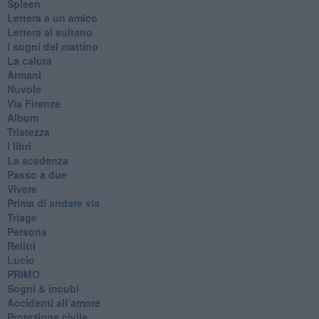
Spleen
Lettera a un amico
Lettera al sultano
I sogni del mattino
La calura
Armani
Nuvole
Via Firenze
Album
Tristezza
I libri
La scadenza
Passo a due
Vivere
Prima di andare via
Triage
Persona
Relitti
Lucio
PRIMO
Sogni & incubi
Accidenti all’amore
Protezione civile