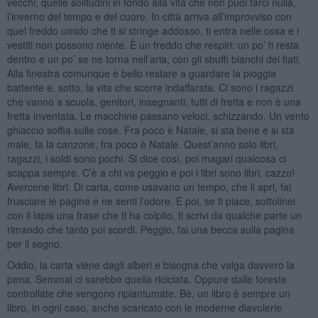
vecchi, quelle solitudini in fondo alla vita che non puoi farci nulla,
l’inverno del tempo e del cuore. In città arriva all’improvviso con
quel freddo umido che ti si stringe addosso, ti entra nelle ossa e i
vestiti non possono niente. È un freddo che respiri: un po’ ti resta
dentro e un po’ se ne torna nell’aria, con gli sbuffi bianchi dei fiati.
Alla finestra comunque è bello restare a guardare la pioggia
battente e, sotto, la vita che scorre indaffarata. Ci sono i ragazzi
che vanno a scuola, genitori, insegnanti, tutti di fretta e non è una
fretta inventata. Le macchine passano veloci, schizzando. Un vento
ghiaccio soffia sulle cose. Fra poco è Natale, si sta bene e si sta
male, fa la canzone, fra poco è Natale. Quest’anno solo libri,
ragazzi, i soldi sono pochi. Si dice così, poi magari qualcosa ci
scappa sempre. C’è a chi va peggio e poi i libri sono libri, cazzo!
Avercene libri. Di carta, come usavano un tempo, che li apri, fai
frusciare le pagine e ne senti l’odore. E poi, se ti piace, sottolinei
con il lapis una frase che ti ha colpito, ti scrivi da qualche parte un
rimando che tanto poi scordi. Peggio, fai una becca sulla pagina
per il segno.
Oddio, la carta viene dagli alberi e bisogna che valga davvero la
pena. Semmai ci sarebbe quella riciclata. Oppure dalle foreste
controllate che vengono ripiantumate. Bè, un libro è sempre un
libro, in ogni caso, anche scaricato con le moderne diavolerie