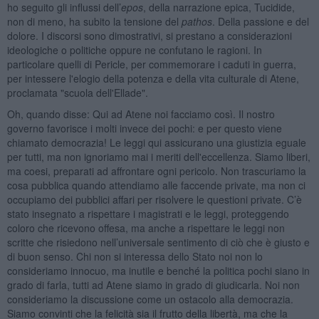
ho seguito gli influssi dell’
epos
, della narrazione epica, Tucidide,
non di meno, ha subito la tensione del
pathos
. Della passione e del
dolore. I discorsi sono dimostrativi, si prestano a considerazioni
ideologiche o politiche oppure ne confutano le ragioni. In
particolare quelli di Pericle, per commemorare i caduti in guerra,
per intessere l'elogio della potenza e della vita culturale di Atene,
proclamata "scuola dell'Ellade".
Oh, quando disse: Qui ad Atene noi facciamo così. Il nostro
governo favorisce i molti invece dei pochi: e per questo viene
chiamato democrazia! Le leggi qui assicurano una giustizia eguale
per tutti, ma non ignoriamo mai i meriti dell'eccellenza. Siamo liberi,
ma coesi, preparati ad affrontare ogni pericolo. Non trascuriamo la
cosa pubblica quando attendiamo alle faccende private, ma non ci
occupiamo dei pubblici affari per risolvere le questioni private. C’è
stato insegnato a rispettare i magistrati e le leggi, proteggendo
coloro che ricevono offesa, ma anche a rispettare le leggi non
scritte che risiedono nell’universale sentimento di ciò che è giusto e
di buon senso. Chi non si interessa dello Stato noi non lo
consideriamo innocuo, ma inutile e benché la politica pochi siano in
grado di farla, tutti ad Atene siamo in grado di giudicarla. Noi non
consideriamo la discussione come un ostacolo alla democrazia.
Siamo convinti che la felicità sia il frutto della libertà, ma che la