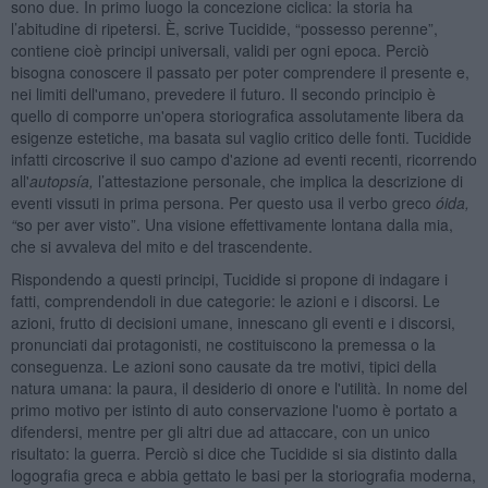
sono due. In primo luogo la concezione ciclica: la storia ha
l’abitudine di ripetersi. È, scrive Tucidide, “possesso perenne”,
contiene cioè principi universali, validi per ogni epoca. Perciò
bisogna conoscere il passato per poter comprendere il presente e,
nei limiti dell'umano, prevedere il futuro. Il secondo principio è
quello di comporre un'opera storiografica assolutamente libera da
esigenze estetiche, ma basata sul vaglio critico delle fonti. Tucidide
infatti circoscrive il suo campo d'azione ad eventi recenti, ricorrendo
all'
autopsía,
l’attestazione personale, che implica la descrizione di
eventi vissuti in prima persona. Per questo usa il verbo greco
ó
ida
,
“
so per aver visto”. Una visione effettivamente lontana dalla mia,
che si avvaleva del mito e del trascendente.
Rispondendo a questi principi, Tucidide si propone di indagare i
fatti, comprendendoli in due categorie: le azioni e i discorsi. Le
azioni, frutto di decisioni umane, innescano gli eventi e i discorsi,
pronunciati dai protagonisti, ne costituiscono la premessa o la
conseguenza. Le azioni sono causate da tre motivi, tipici della
natura umana: la paura, il desiderio di onore e l'utilità. In nome del
primo motivo per istinto di auto conservazione l'uomo è portato a
difendersi, mentre per gli altri due ad attaccare, con un unico
risultato: la guerra. Perciò si dice che Tucidide si sia distinto dalla
logografia greca e abbia gettato le basi per la storiografia moderna,