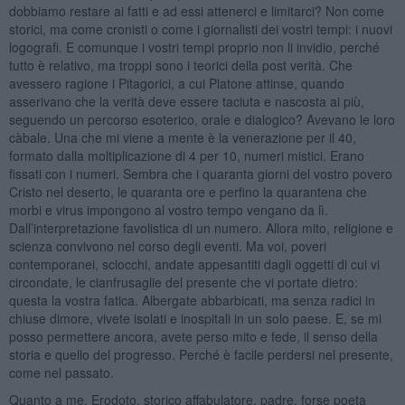
dobbiamo restare ai fatti e ad essi attenerci e limitarci? Non come
storici, ma come cronisti o come i giornalisti dei vostri tempi: i nuovi
logografi. E comunque i vostri tempi proprio non li invidio, perché
tutto è relativo, ma troppi sono i teorici della post verità. Che
avessero ragione i Pitagorici, a cui Platone attinse, quando
asserivano che la verità deve essere taciuta e nascosta ai più,
seguendo un percorso esoterico, orale e dialogico? Avevano le loro
càbale. Una che mi viene a mente è la venerazione per il 40,
formato dalla moltiplicazione di 4 per 10, numeri mistici. Erano
fissati con i numeri. Sembra che i quaranta giorni del vostro povero
Cristo nel deserto, le quaranta ore e perfino la quarantena che
morbi e virus impongono al vostro tempo vengano da lì.
Dall’interpretazione favolistica di un numero. Allora mito, religione e
scienza convivono nel corso degli eventi. Ma voi, poveri
contemporanei, sciocchi, andate appesantiti dagli oggetti di cui vi
circondate, le cianfrusaglie del presente che vi portate dietro:
questa la vostra fatica. Albergate abbarbicati, ma senza radici in
chiuse dimore, vivete isolati e inospitali in un solo paese. E, se mi
posso permettere ancora, avete perso mito e fede, il senso della
storia e quello del progresso. Perché è facile perdersi nel presente,
come nel passato.
Quanto a me, Erodoto, storico affabulatore, padre, forse poeta