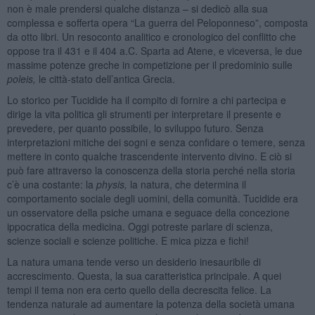
non è male prendersi qualche distanza – si dedicò alla sua
complessa e sofferta opera “La guerra del Peloponneso”, composta
da otto libri. Un resoconto analitico e cronologico del conflitto che
oppose tra il 431 e il 404 a.C. Sparta ad Atene, e viceversa, le due
massime potenze greche in competizione per il predominio sulle
poleis,
le città-stato dell’antica Grecia.
Lo storico per Tucidide ha il compito di fornire a chi partecipa e
dirige la vita politica gli strumenti per interpretare il presente e
prevedere, per quanto possibile, lo sviluppo futuro. Senza
interpretazioni mitiche dei sogni e senza confidare o temere, senza
mettere in conto qualche trascendente intervento divino. E ciò si
può fare attraverso la conoscenza della storia perché nella storia
c’è una costante: la
physis,
la natura, che determina il
comportamento sociale degli uomini, della comunità. Tucidide era
un osservatore della psiche umana e seguace della concezione
ippocratica della medicina. Oggi potreste parlare di scienza,
scienze sociali e scienze politiche. E mica pizza e fichi!
La natura umana tende verso un desiderio inesauribile di
accrescimento. Questa, la sua caratteristica principale. A quei
tempi il tema non era certo quello della decrescita felice. La
tendenza naturale ad aumentare la potenza della società umana