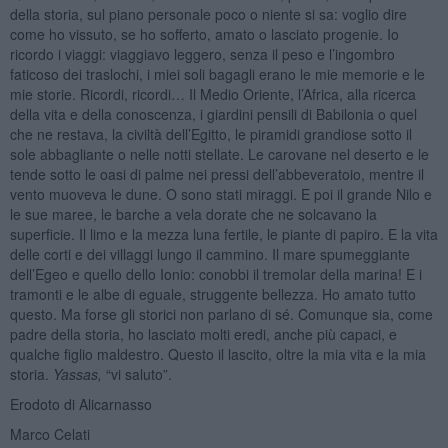
della storia, sul piano personale poco o niente si sa: voglio dire
come ho vissuto, se ho sofferto, amato o lasciato progenie. Io
ricordo i viaggi: viaggiavo leggero, senza il peso e l’ingombro
faticoso dei traslochi, i miei soli bagagli erano le mie memorie e le
mie storie. Ricordi, ricordi… Il Medio Oriente, l’Africa, alla ricerca
della vita e della conoscenza, i giardini pensili di Babilonia o quel
che ne restava, la civiltà dell’Egitto, le piramidi grandiose sotto il
sole abbagliante o nelle notti stellate. Le carovane nel deserto e le
tende sotto le oasi di palme nei pressi dell’abbeveratoio, mentre il
vento muoveva le dune. O sono stati miraggi. E poi il grande Nilo e
le sue maree, le barche a vela dorate che ne solcavano la
superficie. Il limo e la mezza luna fertile, le piante di papiro. E la vita
delle corti e dei villaggi lungo il cammino. Il mare spumeggiante
dell’Egeo e quello dello Ionio: conobbi il tremolar della marina! E i
tramonti e le albe di eguale, struggente bellezza. Ho amato tutto
questo. Ma forse gli storici non parlano di sé. Comunque sia, come
padre della storia, ho lasciato molti eredi, anche più capaci, e
qualche figlio maldestro. Questo il lascito, oltre la mia vita e la mia
storia.
Yassas,
“vi saluto”.
Erodoto di Alicarnasso
Marco Celati