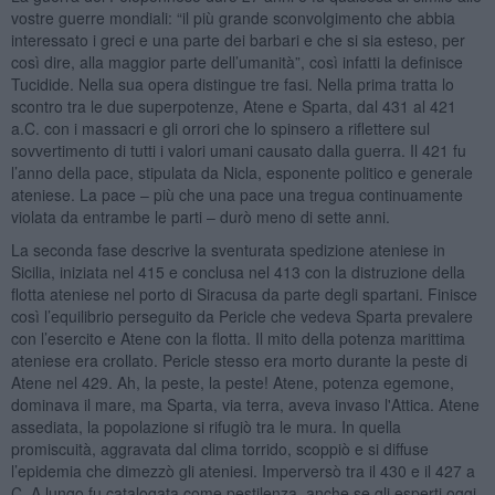
vostre guerre mondiali: “il più grande sconvolgimento che abbia
interessato i greci e una parte dei barbari e che si sia esteso, per
così dire, alla maggior parte dell’umanità”, così infatti la definisce
Tucidide. Nella sua opera distingue tre fasi. Nella prima tratta lo
scontro tra le due superpotenze, Atene e Sparta, dal 431 al 421
a.C. con i massacri e gli orrori che lo spinsero a riflettere sul
sovvertimento di tutti i valori umani causato dalla guerra. Il 421 fu
l’anno della pace, stipulata da Nicla, esponente politico e generale
ateniese. La pace – più che una pace una tregua continuamente
violata da entrambe le parti – durò meno di sette anni.
La seconda fase descrive la sventurata spedizione ateniese in
Sicilia, iniziata nel 415 e conclusa nel 413 con la distruzione della
flotta ateniese nel porto di Siracusa da parte degli spartani. Finisce
così l’equilibrio perseguito da Pericle che vedeva Sparta prevalere
con l’esercito e Atene con la flotta. Il mito della potenza marittima
ateniese era crollato. Pericle stesso era morto durante la peste di
Atene nel 429. Ah, la peste, la peste! Atene, potenza egemone,
dominava il mare, ma Sparta, via terra, aveva invaso l'Attica. Atene
assediata, la popolazione si rifugiò tra le mura. In quella
promiscuità, aggravata dal clima torrido, scoppiò e si diffuse
l’epidemia che dimezzò gli ateniesi. Imperversò tra il 430 e il 427 a
C. A lungo fu catalogata come pestilenza, anche se gli esperti oggi