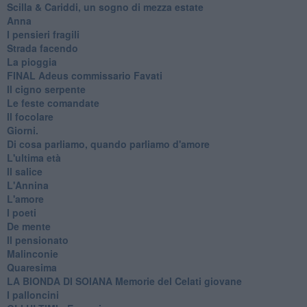
​Scilla & Cariddi, un sogno di mezza estate
Anna
I pensieri fragili
Strada facendo
La pioggia
FINAL Adeus commissario Favati
Il cigno serpente
Le feste comandate
Il focolare
Giorni.
Di cosa parliamo, quando parliamo d'amore
L'ultima età
Il salice
L'Annina
L'amore
I poeti
De mente
Il pensionato
Malinconie
Quaresima
LA BIONDA DI SOIANA Memorie del Celati giovane
I palloncini