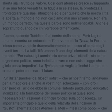
libertà sia il frutto del valore. Così ogni ateniese cresce sviluppando
in sé una felice versatilità, la fiducia in se stesso, la prontezza a
fronteggiare qualsiasi situazione ed è per questo che la nostra città
è aperta al mondo e noi non cacciamo mai uno straniero. Non era
un mondo perfetto, ma queste parole sono indimenticabili. Anche e
soprattutto quando c’è chi vorrebbe dimenticarle.
L’uomo, secondo Tucidide, è al centro della storia. Però l'agire
umano incontra un ostacolo nell'intervento della
Tyche
, la Fortuna,
intesa come variabile drammaticamente connessa al corso degli
eventi terreni. La fallibilità umana è uno degli elementi della natura
mortale, "Per natura gli uomini, sia come privati cittadini sia come
organismo politico, sono indotti a errare e non esiste legge che
glielo possa impedire". La
Tyche
perciò veglia affinché l'uomo non
creda di poter dominare il futuro.
Pur distanziandosi dai filosofi sofisti – che ai nostri tempi andavano
per la maggiore e anche ai vostri non scherzano – con loro il
pensiero di Tucidide ebbe in comune l’intento paideutico, educativo,
indirizzato alla formazione dell’uomo politico al quale sono
necessari piani razionali e principi fondati sulla conoscenza. Un
importante principio è quello della relatività della nozione di
"giusto", affermata dagli Ateniesi ai Meli – intesi come popoli – che