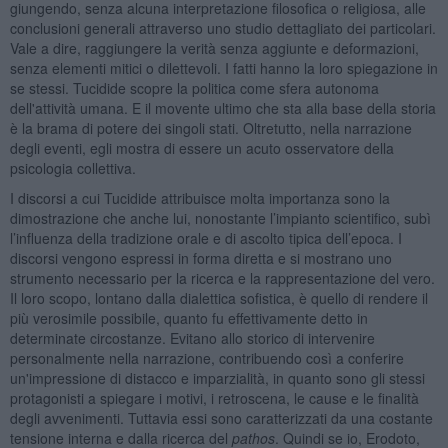
giungendo, senza alcuna interpretazione filosofica o religiosa, alle
conclusioni generali attraverso uno studio dettagliato dei particolari.
Vale a dire, raggiungere la verità senza aggiunte e deformazioni,
senza elementi mitici o dilettevoli. I fatti hanno la loro spiegazione in
se stessi. Tucidide scopre la politica come sfera autonoma
dell'attività umana. E il movente ultimo che sta alla base della storia
è la brama di potere dei singoli stati. Oltretutto, nella narrazione
degli eventi, egli mostra di essere un acuto osservatore della
psicologia collettiva.
I discorsi a cui Tucidide attribuisce molta importanza sono la
dimostrazione che anche lui, nonostante l’impianto scientifico, subì
l’influenza della tradizione orale e di ascolto tipica dell’epoca. I
discorsi vengono espressi in forma diretta e si mostrano uno
strumento necessario per la ricerca e la rappresentazione del vero.
Il loro scopo, lontano dalla dialettica sofistica, è quello di rendere il
più verosimile possibile, quanto fu effettivamente detto in
determinate circostanze. Evitano allo storico di intervenire
personalmente nella narrazione, contribuendo così a conferire
un'impressione di distacco e imparzialità, in quanto sono gli stessi
protagonisti a spiegare i motivi, i retroscena, le cause e le finalità
degli avvenimenti. Tuttavia essi sono caratterizzati da una costante
tensione interna e dalla ricerca del
pathos
. Quindi se io, Erodoto,