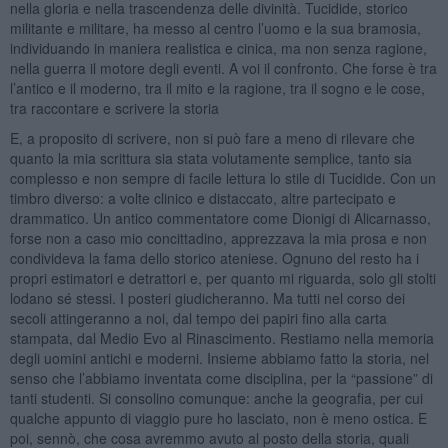
nella gloria e nella trascendenza delle divinità. Tucidide, storico
militante e militare, ha messo al centro l’uomo e la sua bramosia,
individuando in maniera realistica e cinica, ma non senza ragione,
nella guerra il motore degli eventi. A voi il confronto. Che forse è tra
l’antico e il moderno, tra il mito e la ragione, tra il sogno e le cose,
tra raccontare e scrivere la storia
E, a proposito di scrivere, non si può fare a meno di rilevare che
quanto la mia scrittura sia stata volutamente semplice, tanto sia
complesso e non sempre di facile lettura lo stile di Tucidide. Con un
timbro diverso: a volte clinico e distaccato, altre partecipato e
drammatico. Un antico commentatore come Dionigi di Alicarnasso,
forse non a caso mio concittadino, apprezzava la mia prosa e non
condivideva la fama dello storico ateniese. Ognuno del resto ha i
propri estimatori e detrattori e, per quanto mi riguarda, solo gli stolti
lodano sé stessi. I posteri giudicheranno. Ma tutti nel corso dei
secoli attingeranno a noi, dal tempo dei papiri fino alla carta
stampata, dal Medio Evo al Rinascimento. Restiamo nella memoria
degli uomini antichi e moderni. Insieme abbiamo fatto la storia, nel
senso che l’abbiamo inventata come disciplina, per la “passione” di
tanti studenti. Si consolino comunque: anche la geografia, per cui
qualche appunto di viaggio pure ho lasciato, non è meno ostica. E
poi, sennò, che cosa avremmo avuto al posto della storia, quali