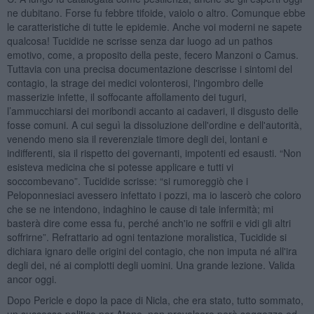
ne dubitano. Forse fu febbre tifoide, vaiolo o altro. Comunque ebbe
le caratteristiche di tutte le epidemie. Anche voi moderni ne sapete
qualcosa! Tucidide ne scrisse senza dar luogo ad un pathos
emotivo, come, a proposito della peste, fecero Manzoni o Camus.
Tuttavia con una precisa documentazione descrisse i sintomi del
contagio, la strage dei medici volonterosi, l'ingombro delle
masserizie infette, il soffocante affollamento dei tuguri,
l’ammucchiarsi dei moribondi accanto ai cadaveri, il disgusto delle
fosse comuni. A cui seguì la dissoluzione dell'ordine e dell'autorità,
venendo meno sia il reverenziale timore degli dei, lontani e
indifferenti, sia il rispetto dei governanti, impotenti ed esausti. “Non
esisteva medicina che si potesse applicare e tutti vi
soccombevano”. Tucidide scrisse: “si rumoreggiò che i
Peloponnesiaci avessero infettato i pozzi, ma io lascerò che coloro
che se ne intendono, indaghino le cause di tale infermità; mi
basterà dire come essa fu, perché anch'io ne soffrii e vidi gli altri
soffrirne”. Refrattario ad ogni tentazione moralistica, Tucidide si
dichiara ignaro delle origini del contagio, che non imputa né all'ira
degli dei, né ai complotti degli uomini. Una grande lezione. Valida
ancor oggi.
Dopo Pericle e dopo la pace di Nicla, che era stato, tutto sommato,
un successo politico per Atene, non prevalsero però saggezza ed