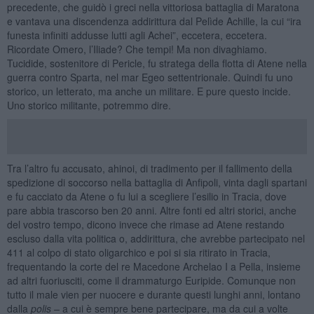
precedente, che guidò i greci nella vittoriosa battaglia di Maratona
e vantava una discendenza addirittura dal Pelìde Achille, la cui “ira
funesta infiniti addusse lutti agli Achei”, eccetera, eccetera.
Ricordate Omero, l’Iliade? Che tempi! Ma non divaghiamo.
Tucidide, sostenitore di Pericle, fu stratega della flotta di Atene nella
guerra contro Sparta, nel mar Egeo settentrionale. Quindi fu uno
storico, un letterato, ma anche un militare. E pure questo incide.
Uno storico militante, potremmo dire.
Tra l’altro fu accusato, ahinoi, di tradimento per il fallimento della
spedizione di soccorso nella battaglia di Anfipoli, vinta dagli spartani
e fu cacciato da Atene o fu lui a scegliere l’esilio in Tracia, dove
pare abbia trascorso ben 20 anni. Altre fonti ed altri storici, anche
del vostro tempo, dicono invece che rimase ad Atene restando
escluso dalla vita politica o, addirittura, che avrebbe partecipato nel
411 al colpo di stato oligarchico e poi si sia ritirato in Tracia,
frequentando la corte del re Macedone Archelao I a Pella, insieme
ad altri fuoriusciti, come il drammaturgo Euripide. Comunque non
tutto il male vien per nuocere e durante questi lunghi anni, lontano
dalla
polis –
a cui è sempre bene partecipare, ma da cui a volte