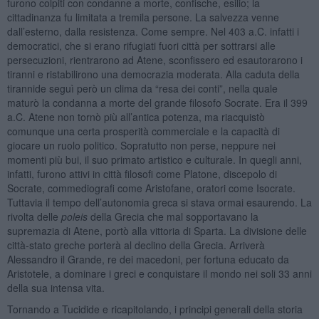
furono colpiti con condanne a morte, confische, esilio; la
cittadinanza fu limitata a tremila persone. La salvezza venne
dall’esterno, dalla resistenza. Come sempre. Nel 403 a.C. infatti i
democratici, che si erano rifugiati fuori città per sottrarsi alle
persecuzioni, rientrarono ad Atene, sconfissero ed esautorarono i
tiranni e ristabilirono una democrazia moderata. Alla caduta della
tirannide seguì però un clima da “resa dei conti”, nella quale
maturò la condanna a morte del grande filosofo Socrate. Era il 399
a.C. Atene non tornò più all’antica potenza, ma riacquistò
comunque una certa prosperità commerciale e la capacità di
giocare un ruolo politico. Sopratutto non perse, neppure nei
momenti più bui, il suo primato artistico e culturale. In quegli anni,
infatti, furono attivi in città filosofi come Platone, discepolo di
Socrate, commediografi come Aristofane, oratori come Isocrate.
Tuttavia il tempo dell’autonomia greca si stava ormai esaurendo. La
rivolta delle
poleis
della Grecia che mal sopportavano la
supremazia di Atene, portò alla vittoria di Sparta. La divisione delle
città-stato greche porterà al declino della Grecia. Arriverà
Alessandro il Grande, re dei macedoni, per fortuna educato da
Aristotele, a dominare i greci e conquistare il mondo nei soli 33 anni
della sua intensa vita.
Tornando a Tucidide e ricapitolando, i principi generali della storia