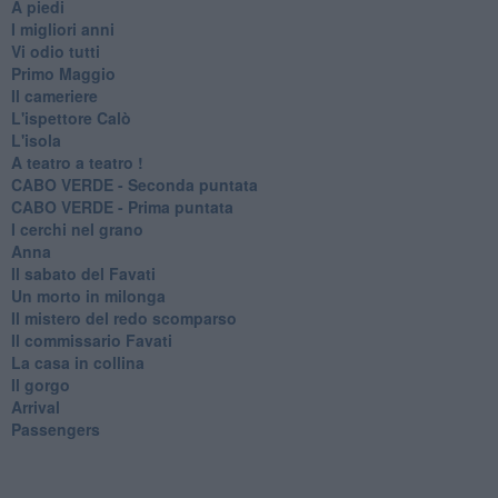
A piedi
I migliori anni
Vi odio tutti
Primo Maggio
Il cameriere
L'ispettore Calò
L'isola
A teatro a teatro !
CABO VERDE - Seconda puntata
CABO VERDE - Prima puntata
I cerchi nel grano
Anna
Il sabato del Favati
Un morto in milonga
Il mistero del redo scomparso
Il commissario Favati
La casa in collina
Il gorgo
Arrival
Passengers
Confessioni
Buon anno
METASEMANTICA omaggio a Fosco Maraini