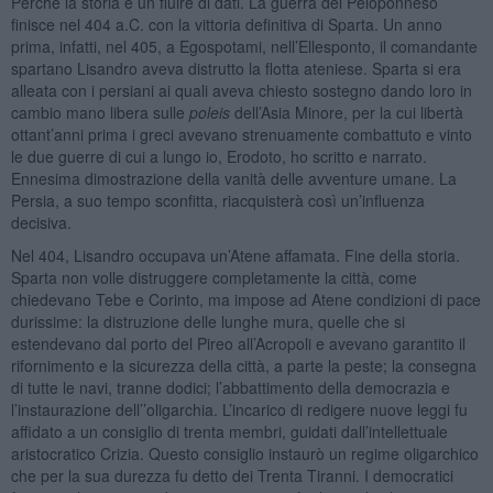
Perché la storia è un fluire di dati. La guerra del Peloponneso
finisce nel 404 a.C. con la vittoria definitiva di Sparta. Un anno
prima, infatti, nel 405, a Egospotami, nell’Ellesponto, il comandante
spartano Lisandro aveva distrutto la flotta ateniese. Sparta si era
alleata con i persiani ai quali aveva chiesto sostegno dando loro in
cambio mano libera sulle
poleis
dell’Asia Minore, per la cui libertà
ottant’anni prima i greci avevano strenuamente combattuto e vinto
le due guerre di cui a lungo io, Erodoto, ho scritto e narrato.
Ennesima dimostrazione della vanità delle avventure umane. La
Persia, a suo tempo sconfitta, riacquisterà così un’influenza
decisiva.
Nel 404, Lisandro occupava un’Atene affamata. Fine della storia.
Sparta non volle distruggere completamente la città, come
chiedevano Tebe e Corinto, ma impose ad Atene condizioni di pace
durissime: la distruzione delle lunghe mura, quelle che si
estendevano dal porto del Pireo all’Acropoli e avevano garantito il
rifornimento e la sicurezza della città, a parte la peste; la consegna
di tutte le navi, tranne dodici; l’abbattimento della democrazia e
l’instaurazione dell’’oligarchia. L’incarico di redigere nuove leggi fu
affidato a un consiglio di trenta membri, guidati dall’intellettuale
aristocratico Crizia. Questo consiglio instaurò un regime oligarchico
che per la sua durezza fu detto dei Trenta Tiranni. I democratici