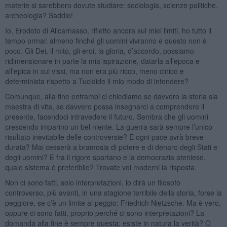
materie si sarebbero dovute studiare: sociologia, scienze politiche,
archeologia? Saddio!
Io, Erodoto di Alicarnasso, rifletto ancora sui miei limiti, ho tutto il
tempo ormai: almeno finché gli uomini vivranno e questo non è
poco. Gli Dei, il mito, gli eroi, la gloria, d’accordo, possiamo
ridimensionare in parte la mia ispirazione, datarla all’epoca e
all’epica in cui vissi, ma non era più ricco, meno cinico e
determinista rispetto a Tucidide il mio modo di intendere?
Comunque, alla fine entrambi ci chiediamo se davvero la storia sia
maestra di vita, se davvero possa insegnarci a comprendere il
presente, facendoci intravedere il futuro. Sembra che gli uomini
crescendo imparino un bel niente. La guerra sarà sempre l’unico
risultato inevitabile delle controversie? E ogni pace avrà breve
durata? Mai cesserà a bramosia di potere e di denaro degli Stati e
degli uomini? E fra il rigore spartano e la democrazia ateniese,
quale sistema è preferibile? Trovate voi moderni la risposta.
Non ci sono fatti, solo interpretazioni, lo dirà un filosofo
controverso, più avanti, in una stagione terribile della storia, forse la
peggiore, se c’è un limite al peggio: Friedrich Nietzsche. Ma è vero,
oppure ci sono fatti, proprio perché ci sono interpretazioni? La
domanda alla fine è sempre questa: esiste in natura la verità? O