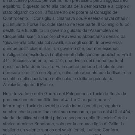
equilibrio. E questo portò alla caduta della democrazia e al colpo di
stato oligarchico con l’affidamento del potere al Consiglio dei
Quattrocento. Il Consiglio si chiamava
boulé
eselezionavai cittadini
più influenti. Forse Tucidide stesso ne fece parte. Il Consiglio fu poi
destituito e fu istituito un governo guidato dall’Assemblea dei
Cinquemila, scelti tra coloro che avevano abbastanza denaro da
"giovare alla città, sia coi cavalli, sia cogli scudi". In prevalenza
dunque
opliti
, cioè militari. Un governo che, pur non essendo
un'oligarchia, escludeva i nullatenenti dalle cariche pubbliche. Era il
411. Successivamente, nel 410, una rivolta dei marinai portò al
ripristino della democrazia. Fu in questo periodo turbolento che
ripresero le ostilità con Sparta, culminate appunto con la disastrosa
sconfitta della spedizione nelle colonie siciliane guidata da
Alcibiade, nipote di Pericle.
Nella terza fase della Guerra del Peloponneso Tucidide illustra la
prosecuzione del conflitto fino al 411 a.C. e qui l’opera si
interrompe. Tucidide avrebbe avuto intenzione di proseguire e
sembra che la parte finale del suo resoconto, quello dal 410 al 404,
sia da identificarsi nei libri primo e secondo delle “Elleniche” dello
storico ateniese Senofonte, solo per la cronaca figlio di Grillo. Lo
sostiene un valente storico dei vostri tempi, Luciano Canfora.