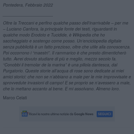
Pontedera, Febbraio 2022
_____________________
Oltre la Treccani e perfino qualche passo dell’inarrivabile – per me
– Luciano Canfora, la principale fonte dei testi, riguardanti in
qualche modo Erodoto e Tucidide, è Wikipedia che ho
saccheggiato e sostengo come posso. Un’enciclopedia digitale
senza pubblicità è un fatto prezioso, oltre che utile alla conoscenza.
Poi occorrono i “maestri”. Il rammarico è che presto dimenticherò
tutto. Avrei dovuto studiare di più e meglio, mezzo secolo fa.
“Conobbi il tremolar de la marina” è una pillola dantesca, dal
Purgatorio. Queste storie all’acqua di rose sono dedicate ai miei
amici storici: che non se n
’
abbiano a male per le mie improvvisate e
sprovvedute invasioni di campo! E se proprio se n
’
avessero a male,
che lo mettano accanto al bene. E mi assolvano. Almeno loro.
Marco Celati