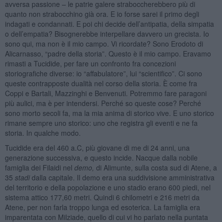
avversa passione – le patrie galere straboccherebbero più di
quanto non strabocchino già ora. E io forse sarei il primo degli
indagati e condannati. E poi chi decide dell’antipatia, della simpatia
o dell’empatia? Bisognerebbe interpellare davvero un grecista. Io
sono qui, ma non è il mio campo. Vi ricordate? Sono Erodoto di
Alicarnasso, “padre della storia”. Questo è il mio campo. Eravamo
rimasti a Tucidide, per fare un confronto fra concezioni
storiografiche diverse: io “affabulatore”, lui “scientifico”. Ci sono
queste contrapposte dualità nel corso della storia. È come fra
Coppi e Bartali, Mazzinghi e Benvenuti. Potremmo fare paragoni
più aulici, ma è per intendersi. Perché so queste cose? Perché
sono morto secoli fa, ma la mia anima di storico vive. E uno storico
rimane sempre uno storico: uno che registra gli eventi e ne fa
storia. In qualche modo.
Tucidide era del 460 a.C, più giovane di me di 24 anni, una
generazione successiva, e questo incide. Nacque dalla nobile
famiglia dei Filaidi nel
demo,
di Alimunte, sulla costa sud di Atene, a
35
stadi
dalla capitale. Il demo era una suddivisione amministrativa
del territorio e della popolazione e uno stadio erano 600 piedi, nel
sistema attico 177,60 metri. Quindi 6 chilometri e 216 metri da
Atene, per non farla troppo lunga ed esoterica. La famiglia era
imparentata con Milziade, quello di cui vi ho parlato nella puntata