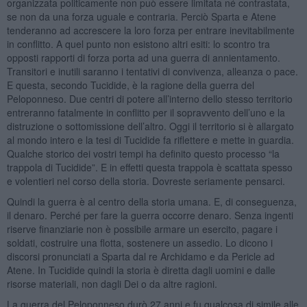
organizzata politicamente non può essere limitata né contrastata,
se non da una forza uguale e contraria. Perciò Sparta e Atene
tenderanno ad accrescere la loro forza per entrare inevitabilmente
in conflitto. A quel punto non esistono altri esiti: lo scontro tra
opposti rapporti di forza porta ad una guerra di annientamento.
Transitori e inutili saranno i tentativi di convivenza, alleanza o pace.
E questa, secondo Tucidide, è la ragione della guerra del
Peloponneso. Due centri di potere all’interno dello stesso territorio
entreranno fatalmente in conflitto per il sopravvento dell’uno e la
distruzione o sottomissione dell’altro. Oggi il territorio si è allargato
al mondo intero e la tesi di Tucidide fa riflettere e mette in guardia.
Qualche storico dei vostri tempi ha definito questo processo “la
trappola di Tucidide”. E in effetti questa trappola è scattata spesso
e volentieri nel corso della storia. Dovreste seriamente pensarci.
Quindi la guerra è al centro della storia umana. E, di conseguenza,
il denaro. Perché per fare la guerra occorre denaro. Senza ingenti
riserve finanziarie non è possibile armare un esercito, pagare i
soldati, costruire una flotta, sostenere un assedio. Lo dicono i
discorsi pronunciati a Sparta dal re Archidamo e da Pericle ad
Atene. In Tucidide quindi la storia è diretta dagli uomini e dalle
risorse materiali, non dagli Dei o da altre ragioni.
La guerra del Peloponneso durò 27 anni e fu qualcosa di simile alle