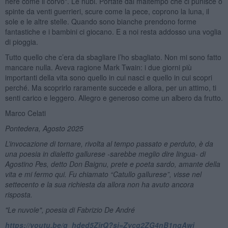
nere come il corvo". Le nubi. Portate dal maltempo che ci punisce o
spinte da venti guerrieri, scure come la pece, coprono la luna, il
sole e le altre stelle. Quando sono bianche prendono forme
fantastiche e i bambini ci giocano. E a noi resta addosso una voglia
di pioggia.
Tutto quello che c’era da sbagliare l’ho sbagliato. Non mi sono fatto
mancare nulla. Aveva ragione Mark Twain: i due giorni più
importanti della vita sono quello in cui nasci e quello in cui scopri
perché. Ma scoprirlo raramente succede e allora, per un attimo, ti
senti carico e leggero. Allegro e generoso come un albero da frutto.
Marco Celati
Pontedera, Agosto 2025
L’invocazione di tornare, rivolta al tempo passato e perduto, è da
una poesia in dialetto gallurese -sarebbe meglio dire lingua- di
Agostino Pes, detto Don Baignu, prete e poeta sardo, amante della
vita e mi fermo qui. Fu chiamato “Catullo gallurese”, visse nel
settecento e la sua richiesta da allora non ha avuto ancora
risposta.
"Le nuvole", poesia di Fabrizio De André
https://youtu.be/q_hded5ZirQ?si=Zycg2ZG4nB1ngAwi