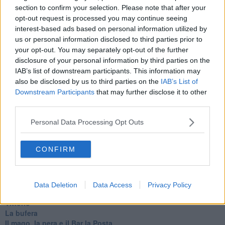
Il lago
section to confirm your selection. Please note that after your
Il diluvio
opt-out request is processed you may continue seeing
La classe
interest-based ads based on personal information utilized by
Pensieri incoerenti
us or personal information disclosed to third parties prior to
Dal balcone
your opt-out. You may separately opt-out of the further
Insomnia
disclosure of your personal information by third parties on the
Il guardiano
IAB’s list of downstream participants. This information may
Lo sgombero
also be disclosed by us to third parties on the
IAB’s List of
Erodoto e Tucidide
Il padre della storia
Downstream Participants
that may further disclose it to other
Pensieri brevi
third parties.
L'evoluzione della specie
Il servizio
Personal Data Processing Opt Outs
Riflessioni
L'Oscuro
CONFIRM
Generazioni
Cristobal
Il paese dei balocchi
Ciò che resta
Data Deletion
Data Access
Privacy Policy
La balena
Vittorio
La bufera
Il mago, la pera e il Bar la Posta