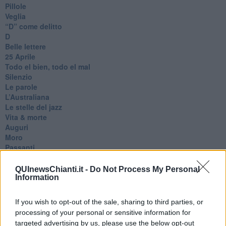
Pillole
Veglia
​“D” come delitto
D
Belle lettere
25 Aprile
Todo el bien, todo el mal
Silenzio
Le parole
​L’Australiana
Le stelle del jazz
Vita & morte
Auguri
Moro
Passanti
Continuando, la nonna e il carretto
Metaverso smart
QUInewsChianti.it -
Do Not Process My Personal
Fiamme
Information
Anzi
Confessioni autoreferenziali
If you wish to opt-out of the sale, sharing to third parties, or
Utopie
processing of your personal or sensitive information for
Estate
targeted advertising by us, please use the below opt-out