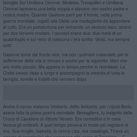
famiglia Sor’Umiliana Oimmei. Modesto Tranquillini e Umiliana
Oimmei facevano una bella coppia e stavano con nostro padre e
nostra madre. Quando Gastone partì per il fronte, nella prima
guerra mondiale, regalò alla Clelia una medaglietta da appendere
al collo. Era un portafortuna per entrambi, un simbolo laico; strano
per due ferventi cristiani. I ciondoli erano due: due metà di un
quadrifoglio e sul retro di ciascuna c’era scritto “divisi, ma sempre
uniti”.
Gastone tornò dal fronte vivo, ma con i polmoni malandati, per le
sofferenze della vita in trincea e anche per le sigarette. Morì che
ero molto piccolo. Ma appena in tempo perché lo ricordassi. La
Crelia invece visse a lungo e accompagnò la crescita di tutta la
famiglia, sorella e fratelli che vennero dopo.
Anche il nonno materno Umberto, detto Amberto, per i nipoti Berto,
aveva fatto la prima guerra mondiale. Bersagliere, fu insignito della
Croce di Cavaliere di Vittorio Veneto. Era contadino e in casa
faceva gli ombrelli. A quel tempo pioveva in modo più regolare di
ora. Sua moglie, Isabella, la nonna Lisa, era casalinga. Tirava un
arrosto di coniglio(lo) che nemmeno alla sagra di Treggiaia… E