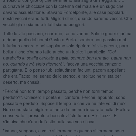
cucinava le chiocciole con la cotenna del maiale e un sugo che
davano assuefazione. Stavano Fordelponte, alle case popolari. I
nostri vecchi erano forti. Migliori di noi, quando saremo vecchi. Che
vecchi già lo siamo e infatti siamo peggiori.
Tutte le vite passano, scorrono, se ne vanno. Solo le guerre -prima
e dopo quella dei nonni Gasto e Berto- sembra non passino mai.
Infuriano ancora e noi sappiamo solo ripetere "si vis pacem, para
bellum" che c’hanno fatto anche un fucile: il parabello.
"Col
parabello in spalla caricato a palla, sempre ben armato, paura non
ho, quando avrò vinto ritorner
ò
"
, faceva una vecchia canzone
partigiana. E io penso "ubi solitudinem faciunt, pacem appellant"
che era Tacito, nel senso dello storico, e “solitudinem” sta per
deserto, ma chissà.
“Perché non torni tempo passato, perché non torni tempo
perduto?”. Chiesero il poeta e il cantore. Perché, appunto, sono
passato e perduto -rispose il tempo- e che ve ne fate voi di me?
Non sono stato migliore e tanto da me non imparate nulla. E allora
conservate il presente e beccatevi ‘sto futuro. E ‘sti cazzi! E
s’intuiva che c’era dell’astio nella sua voce fioca.
"Vanno, vengono, a volte si fermano e quando si fermano sono