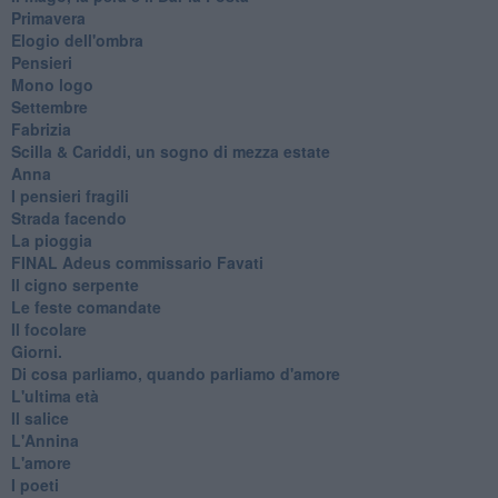
Primavera
Elogio dell'ombra
Pensieri
Mono logo
Settembre
Fabrizia
​Scilla & Cariddi, un sogno di mezza estate
Anna
I pensieri fragili
Strada facendo
La pioggia
FINAL Adeus commissario Favati
Il cigno serpente
Le feste comandate
Il focolare
Giorni.
Di cosa parliamo, quando parliamo d'amore
L'ultima età
Il salice
L'Annina
L'amore
I poeti