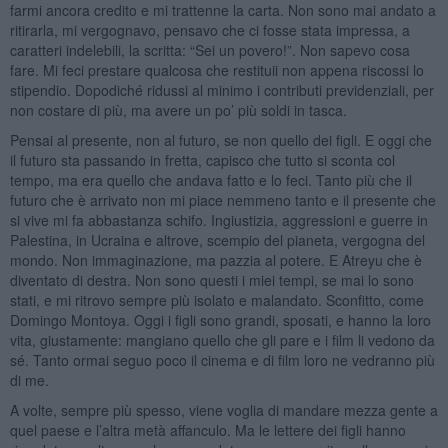
farmi ancora credito e mi trattenne la carta. Non sono mai andato a
ritirarla, mi vergognavo, pensavo che ci fosse stata impressa, a
caratteri indelebili, la scritta: “Sei un povero!”. Non sapevo cosa
fare. Mi feci prestare qualcosa che restituii non appena riscossi lo
stipendio. Dopodiché ridussi al minimo i contributi previdenziali, per
non costare di più, ma avere un po’ più soldi in tasca.
Pensai al presente, non al futuro, se non quello dei figli. E oggi che
il futuro sta passando in fretta, capisco che tutto si sconta col
tempo, ma era quello che andava fatto e lo feci. Tanto più che il
futuro che è arrivato non mi piace nemmeno tanto e il presente che
si vive mi fa abbastanza schifo. Ingiustizia, aggressioni e guerre in
Palestina, in Ucraina e altrove, scempio del pianeta, vergogna del
mondo. Non immaginazione, ma pazzia al potere. E Atreyu che è
diventato di destra. Non sono questi i miei tempi, se mai lo sono
stati, e mi ritrovo sempre più isolato e malandato. Sconfitto, come
Domingo Montoya. Oggi i figli sono grandi, sposati, e hanno la loro
vita, giustamente: mangiano quello che gli pare e i film li vedono da
sé. Tanto ormai seguo poco il cinema e di film loro ne vedranno più
di me.
A volte, sempre più spesso, viene voglia di mandare mezza gente a
quel paese e l’altra metà affanculo. Ma le lettere dei figli hanno