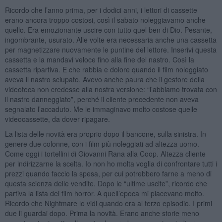
Ricordo che l’anno prima, per i dodici anni, i lettori di cassette
erano ancora troppo costosi, così il sabato noleggiavamo anche
quello. Era emozionante uscire con tutto quel ben di Dio. Pesante,
ingombrante, usurato. Alle volte era necessaria anche una cassetta
per magnetizzare nuovamente le puntine del lettore. Inserivi questa
cassetta e la mandavi veloce fino alla fine del nastro. Così la
cassetta ripartiva. E che rabbia e dolore quando il film noleggiato
aveva il nastro sciupato. Avevo anche paura che il gestore della
videoteca non credesse alla nostra versione: “l’abbiamo trovata con
il nastro danneggiato”, perché il cliente precedente non aveva
segnalato l’accaduto. Me le immaginavo molto costose quelle
videocassette, da dover ripagare.
La lista delle novità era proprio dopo il bancone, sulla sinistra. In
genere due colonne, con i film più noleggiati ad altezza uomo.
Come oggi i tortellini di Giovanni Rana alla Coop. Altezza cliente
per indirizzarne la scelta. Io non ho molta voglia di confrontare tutti i
prezzi quando faccio la spesa, per cui potrebbero farne a meno di
questa scienza delle vendite. Dopo le “ultime uscite”, ricordo che
partiva la lista dei film horror. A quell’epoca mi piacevano molto.
Ricordo che Nightmare lo vidi quando era al terzo episodio. I primi
due li guardai dopo. Prima la novità. Erano anche storie meno