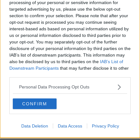
«
Hola. Mi nombre es Inigo Montoya. Tu hai ucciso mi padre.
processing of your personal or sensitive information for
Preparate a morir!
» Dal film “La Storia Fantastica”, Rob Reiner,
targeted advertising by us, please use the below opt-out
USA 1987. Come si capisce dai titoli, l’ultimo racconto è mio, i primi
section to confirm your selection. Please note that after your
due dei miei figli.
opt-out request is processed you may continue seeing
interest-based ads based on personal information utilized by
Marco Celati
us or personal information disclosed to third parties prior to
your opt-out. You may separately opt-out of the further
disclosure of your personal information by third parties on the
IAB’s list of downstream participants. This information may
also be disclosed by us to third parties on the
IAB’s List of
Downstream Participants
that may further disclose it to other
Se vuoi leggere le notizie principali della Toscana iscriviti alla
third parties.
Newsletter QUInews - ToscanaMedia.
Arriva gratis tutti i giorni
alle 20:00 direttamente nella tua casella di posta.
Personal Data Processing Opt Outs
Basta cliccare
QUI
Ti potrebbe interessare anche:
CONFIRM
Articoli dal Blog “Racconti della domenica” di Marco Celati
La controversia degli azzimi
Data Deletion
Data Access
Privacy Policy
Finale
L'archivio