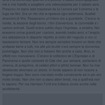
me e mio fratello a scegliere una videocassetta per il sabato sera.
Presumo mi siano stati trasmessi da lui l’amore per il cinema o la
fuga nei film. Era un rito che si ripeteva ogni settimana. Scaffali
stracolmi di Vhs. Passavamo un’intera ora a guardarle. C’erano le
novità, la sezione degli horror, i film d’avventura, le commedie e i
cartoni animati. Quelli erano subito dopo l’ingresso, a sinistra. Noi
eravamo ormai grandi per i cartoni, avendo tredici anni, e l’angolo
era abbastanza in disparte rispetto al resto del negozio e non ci
lasciavamo tentare. Non era sempre semplice trovare un titolo che
andasse bene a tutti, ma alle più brutte c’era sempre la domenica
pomeriggio. Non che non ci fossero film anche a casa. Anzi, in
effetti non mancavano. C’erano le collezioni de L’Espresso o di
Panorama e quelle cartacee di Ciak che, pur sempre, parlavano di
cinema, di anteprime, di celebri attori e attrici famose. Non ho mai
desiderato diventare un attore. In fondo sapevo di non riuscire a
fingere troppo. Non sono mai stato molto convincente ed in più ero
molto timido. Non che non ci siano attori timidi, ma a quell’età non
lo sapevo. Per me Harrison Ford era Indiana Jones anche nella
quotidianità.