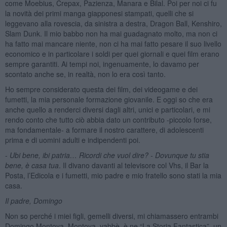
come Moebius, Crepax, Pazienza, Manara e Bilal. Poi per noi ci fu
la novità dei primi manga giapponesi stampati, quelli che si
leggevano alla rovescia, da sinistra a destra, Dragon Ball, Kenshiro,
Slam Dunk. Il mio babbo non ha mai guadagnato molto, ma non ci
ha fatto mai mancare niente, non ci ha mai fatto pesare il suo livello
economico e in particolare i soldi per quei giornali e quei film erano
sempre garantiti. Ai tempi noi, ingenuamente, lo davamo per
scontato anche se, in realtà, non lo era così tanto.
Ho sempre considerato questa dei film, dei videogame e dei
fumetti, la mia personale formazione giovanile. E oggi so che era
anche quello a renderci diversi dagli altri, unici e particolari, e mi
rendo conto che tutto ciò abbia dato un contributo -piccolo forse,
ma fondamentale- a formare il nostro carattere, di adolescenti
prima e di uomini adulti e indipendenti poi.
-
Ubi bene, ibi patria… Ricordi che vuol dire? - Dovunque tu stia
bene, è casa tua
. Il divano davanti al televisore col Vhs, il Bar la
Posta, l’Edicola e i fumetti, mio padre e mio fratello sono stati la mia
casa.
Il padre, Domingo
Non so perché i miei figli, gemelli diversi, mi chiamassero entrambi
Domingo Montoya. Montoya, vabbè, è ne “La Storia Fantastica”, un