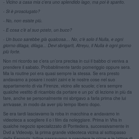
-
Vicino a casa mia c
’
era uno splendido lago, ma poi è sparito.
-
Si è prosciugato?
-
No, non esiste più.
-
E cosa c’è al suo posto, un buco?
-
Un buco sarebbe già qualcosa… No, c’è solo il Nulla, e ogni
giorno dilaga, dilaga... Devi sbrigarti, Atreyu, il Nulla è ogni giorno
più
forte.
Non mi ricordo se c’era un’ora precisa in cui il babbo ci veniva a
prendere il sabato. Probabilmente tardo pomeriggio oppure sera.
Ma la routine poi era quasi sempre la stessa. Se era presto
andavamo a posare i nostri zaini e le nostre cose nel suo
appartamento di via Firenze, vicino alle scuole; c’era sempre
qualche vestito di ricambio da portare e un po’ di lezione in più da
fare, anche se personalmente mi sbrigavo a farla prima che lui
arrivasse, in modo da aver più tempo libero dopo.
Se era tardi lasciavamo la roba in macchina e andavamo in
videoteca a scegliere il o i film da noleggiare. Prima in Vhs in
qualche negozio specializzato di Pontedera, successivamente in
Dvd a Videovip, la prima grande videoteca vicina al sottopasso
della Ferrovia. Infine passavamo a prendere le pizze e le lattine di