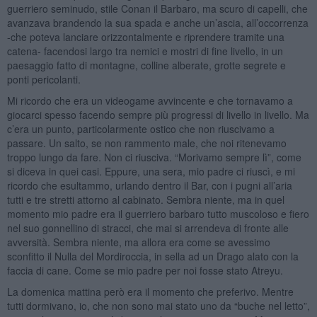
guerriero seminudo, stile Conan il Barbaro, ma scuro di capelli, che
avanzava brandendo la sua spada e anche un’ascia, all’occorrenza
-che poteva lanciare orizzontalmente e riprendere tramite una
catena- facendosi largo tra nemici e mostri di fine livello, in un
paesaggio fatto di montagne, colline alberate, grotte segrete e
ponti pericolanti.
Mi ricordo che era un videogame avvincente e che tornavamo a
giocarci spesso facendo sempre più progressi di livello in livello. Ma
c’era un punto, particolarmente ostico che non riuscivamo a
passare. Un salto, se non rammento male, che noi ritenevamo
troppo lungo da fare. Non ci riusciva. “Morivamo sempre lì”, come
si diceva in quei casi. Eppure, una sera, mio padre ci riuscì, e mi
ricordo che esultammo, urlando dentro il Bar, con i pugni all’aria
tutti e tre stretti attorno al cabinato. Sembra niente, ma in quel
momento mio padre era il guerriero barbaro tutto muscoloso e fiero
nel suo gonnellino di stracci, che mai si arrendeva di fronte alle
avversità. Sembra niente, ma allora era come se avessimo
sconfitto il Nulla del Mordiroccia, in sella ad un Drago alato con la
faccia di cane. Come se mio padre per noi fosse stato Atreyu.
La domenica mattina però era il momento che preferivo. Mentre
tutti dormivano, io, che non sono mai stato uno da “buche nel letto”,