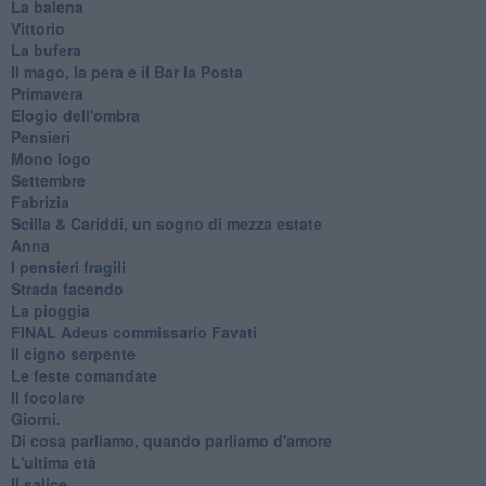
La balena
Vittorio
La bufera
Il mago, la pera e il Bar la Posta
Primavera
Elogio dell'ombra
Pensieri
Mono logo
Settembre
Fabrizia
​Scilla & Cariddi, un sogno di mezza estate
Anna
I pensieri fragili
Strada facendo
La pioggia
FINAL Adeus commissario Favati
Il cigno serpente
Le feste comandate
Il focolare
Giorni.
Di cosa parliamo, quando parliamo d'amore
L'ultima età
Il salice