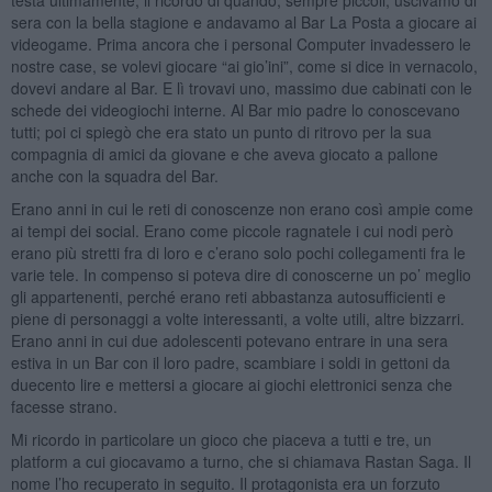
sera con la bella stagione e andavamo al Bar La Posta a giocare ai
videogame. Prima ancora che i personal Computer invadessero le
nostre case, se volevi giocare “ai gio’ini”, come si dice in vernacolo,
dovevi andare al Bar. E lì trovavi uno, massimo due cabinati con le
schede dei videogiochi interne. Al Bar mio padre lo conoscevano
tutti; poi ci spiegò che era stato un punto di ritrovo per la sua
compagnia di amici da giovane e che aveva giocato a pallone
anche con la squadra del Bar.
Erano anni in cui le reti di conoscenze non erano così ampie come
ai tempi dei social. Erano come piccole ragnatele i cui nodi però
erano più stretti fra di loro e c’erano solo pochi collegamenti fra le
varie tele. In compenso si poteva dire di conoscerne un po’ meglio
gli appartenenti, perché erano reti abbastanza autosufficienti e
piene di personaggi a volte interessanti, a volte utili, altre bizzarri.
Erano anni in cui due adolescenti potevano entrare in una sera
estiva in un Bar con il loro padre, scambiare i soldi in gettoni da
duecento lire e mettersi a giocare ai giochi elettronici senza che
facesse strano.
Mi ricordo in particolare un gioco che piaceva a tutti e tre, un
platform a cui giocavamo a turno, che si chiamava Rastan Saga. Il
nome l’ho recuperato in seguito. Il protagonista era un forzuto