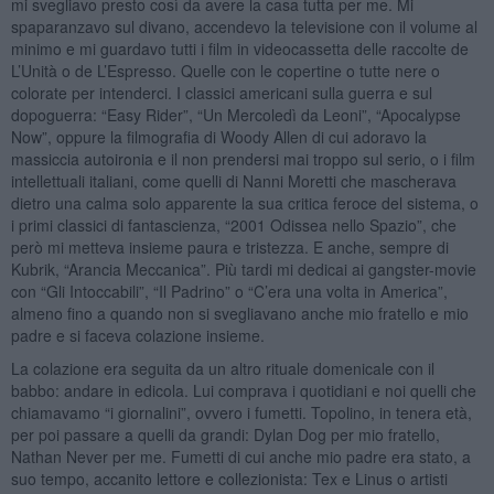
mi svegliavo presto così da avere la casa tutta per me. Mi
spaparanzavo sul divano, accendevo la televisione con il volume al
minimo e mi guardavo tutti i film in videocassetta delle raccolte de
L’Unità o de L’Espresso. Quelle con le copertine o tutte nere o
colorate per intenderci. I classici americani sulla guerra e sul
dopoguerra: “Easy Rider”, “Un Mercoledì da Leoni”, “Apocalypse
Now”, oppure la filmografia di Woody Allen di cui adoravo la
massiccia autoironia e il non prendersi mai troppo sul serio, o i film
intellettuali italiani, come quelli di Nanni Moretti che mascherava
dietro una calma solo apparente la sua critica feroce del sistema, o
i primi classici di fantascienza, “2001 Odissea nello Spazio”, che
però mi metteva insieme paura e tristezza. E anche, sempre di
Kubrik, “Arancia Meccanica”. Più tardi mi dedicai ai gangster-movie
con “Gli Intoccabili”, “Il Padrino” o “C’era una volta in America”,
almeno fino a quando non si svegliavano anche mio fratello e mio
padre e si faceva colazione insieme.
La colazione era seguita da un altro rituale domenicale con il
babbo: andare in edicola. Lui comprava i quotidiani e noi quelli che
chiamavamo “i giornalini”, ovvero i fumetti. Topolino, in tenera età,
per poi passare a quelli da grandi: Dylan Dog per mio fratello,
Nathan Never per me. Fumetti di cui anche mio padre era stato, a
suo tempo, accanito lettore e collezionista: Tex e Linus o artisti