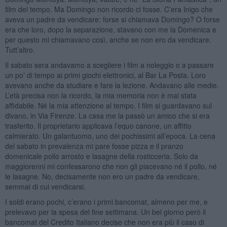
film del tempo. Ma Domingo non ricordo ci fosse. C’era Inigo che
aveva un padre da vendicare: forse si chiamava Domingo? O forse
era che loro, dopo la separazione, stavano con me la Domenica e
per questo mi chiamavano così, anche se non ero da vendicare.
Tutt’altro.
Il sabato sera andavamo a scegliere i film a noleggio o a passare
un po’ di tempo ai primi giochi elettronici, al Bar La Posta. Loro
avevano anche da studiare e fare la lezione. Andavano alle medie.
L’età precisa non la ricordo, la mia memoria non è mai stata
affidabile. Né la mia attenzione al tempo. I film si guardavano sul
divano, in Via Firenze. La casa me la passò un amico che si era
trasferito. Il proprietario applicava l’equo canone, un affitto
calmierato. Un galantuomo, uno dei pochissimi all’epoca. La cena
del sabato in prevalenza mi pare fosse pizza e il pranzo
domenicale pollo arrosto e lasagne della rosticceria. Solo da
maggiorenni mi confessarono che non gli piacevano né il pollo, né
le lasagne. No, decisamente non ero un padre da vendicare,
semmai di cui vendicarsi.
I soldi erano pochi, c’erano i primi bancomat, almeno per me, e
prelevavo per la spesa del fine settimana. Un bel giorno però il
bancomat del Credito Italiano decise che non era più il caso di