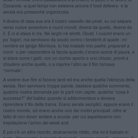
Cocacola -a quei tempi non esisteva ancora il food delivery- e la
serata era pressoché organizzata.
Il divano di casa sua era il nostro vascello dei pirati, su cui salpare
verso nuove avventure e nuovi mondi, diversi da quello, diversi da
lì. E ci si stava in tre. Né larghi né stretti. Giusti. I cuscini erano un
po’ logori, ma servivano da scudo contro i fendenti di spade -
mi
nombre es Ignigo Montoya, tu hai matado mio padre, preparati a
morir
- o per nascondere la faccia quando c’erano scene di paura, e
si stava come i gatti, con un occhio aperto e uno chiuso, pronti a
chiudere anche quello, o a riaprire l’altro se il film tornava
“normale”.
A vedere due film si faceva tardi ed era anche quella l’ebrezza della
serata. Non servivano troppe parole, bastava qualche commento,
qualche nostra domanda per le parti non capite, qualche “cosa è
successo?” del babbo quando si addormentava e doveva
riprendere il filo della trama. Erano serate semplici, eppure erano il
nostro mondo, ed erano anche uno dei motivi principali -oltre al
fatto di non dover andare a scuola- per cui aspettavamo con
trepidazione l’arrivo del week end.
E poi c’è un altro ricordo, stranamente nitido, che mi è balzato in
testa ultimamente; il ricordo di quando, sempre piccoli, uscivamo di