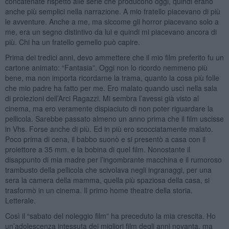
concatenate rispetto alle serie che producono oggi, quindi erano
anche più semplici nella narrazione. A mio fratello piacevano di più
le avventure. Anche a me, ma siccome gli horror piacevano solo a
me, era un segno distintivo da lui e quindi mi piacevano ancora di
più. Chi ha un fratello gemello può capire.
Prima dei tredici anni, devo ammettere che il mio film preferito fu un
cartone animato: “Fantasia”. Oggi non lo ricordo nemmeno più
bene, ma non importa ricordarne la trama, quanto la cosa più folle
che mio padre ha fatto per me. Ero malato quando uscì nella sala
di proiezioni dell’Arci Ragazzi. Mi sembra l’avessi già visto al
cinema, ma ero veramente dispiaciuto di non poter riguardare la
pellicola. Sarebbe passato almeno un anno prima che il film uscisse
in Vhs. Forse anche di più. Ed in più ero scocciatamente malato.
Poco prima di cena, il babbo suonò e si presentò a casa con il
proiettore a 35 mm. e la bobina di quel film. Nonostante il
disappunto di mia madre per l’ingombrante macchina e il rumoroso
trambusto della pellicola che scivolava negli ingranaggi, per una
sera la camera della mamma, quella più spaziosa della casa, si
trasformò in un cinema. Il primo home theatre della storia.
Letterale.
Così il “sabato del noleggio film” ha preceduto la mia crescita. Ho
un’adolescenza intessuta dei migliori film degli anni novanta, ma