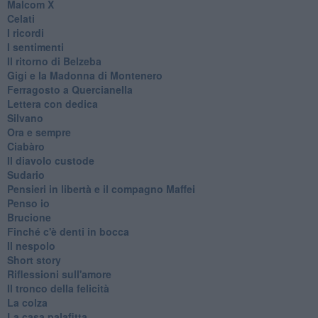
Malcom X
Celati
I ricordi
I sentimenti
Il ritorno di Belzeba
Gigi e la Madonna di Montenero
Ferragosto a Quercianella
Lettera con dedica
Silvano
Ora e sempre
Ciabàro
Il diavolo custode
Sudario
Pensieri in libertà e il compagno Maffei
Penso io
Brucione
Finché c'è denti in bocca
Il nespolo
Short story
Riflessioni sull'amore
Il tronco della felicità
La colza
La casa palafitta