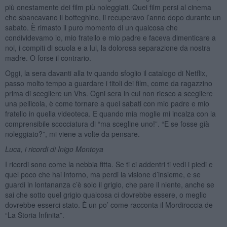
più onestamente dei film più noleggiati. Quei film persi al cinema
che sbancavano il botteghino, li recuperavo l’anno dopo durante un
sabato. È rimasto il puro momento di un qualcosa che
condividevamo io, mio fratello e mio padre e faceva dimenticare a
noi, i compiti di scuola e a lui, la dolorosa separazione da nostra
madre. O forse il contrario.
Oggi, la sera davanti alla tv quando sfoglio il catalogo di Netflix,
passo molto tempo a guardare i titoli dei film, come da ragazzino
prima di scegliere un Vhs. Ogni sera in cui non riesco a scegliere
una pellicola, è come tornare a quei sabati con mio padre e mio
fratello in quella videoteca. E quando mia moglie mi incalza con la
comprensibile scocciatura di “ma scegline uno!”. “E se fosse già
noleggiato?”, mi viene a volte da pensare.
Luca, i ricordi di Inigo Montoya
I ricordi sono come la nebbia fitta. Se ti ci addentri ti vedi i piedi e
quel poco che hai intorno, ma perdi la visione d’insieme, e se
guardi in lontananza c’è solo il grigio, che pare il niente, anche se
sai che sotto quel grigio qualcosa ci dovrebbe essere, o meglio
dovrebbe esserci stato. È un po’ come racconta il Mordiroccia de
“La Storia Infinita”.