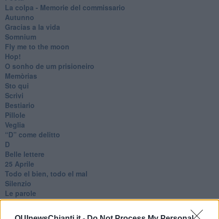
​La colpa - Memorie del commissario
Autunno
Gracias a la vida
Somnium
Fly me to the moon
Hop!
O sonho de um prisioneiro
Memòrias
Sto qui
Scrivi
Bestiario
Pillole
Veglia
​“D” come delitto
D
Belle lettere
25 Aprile
Todo el bien, todo el mal
Silenzio
Le parole
​L’Australiana
Le stelle del jazz
QUInewsChianti.it -
Do Not Process My Personal