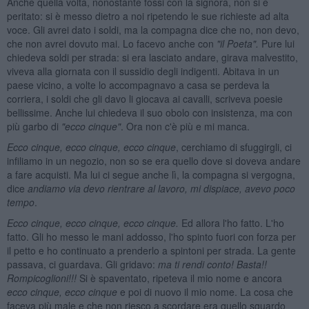
Anche quella volta, nonostante fossi con la signora, non si è
peritato: si è messo dietro a noi ripetendo le sue richieste ad alta
voce. Gli avrei dato i soldi, ma la compagna dice che no, non devo,
che non avrei dovuto mai. Lo facevo anche con
"il P
oeta".
Pure lui
chiedeva soldi per strada: si era lasciato andare, girava malvestito,
viveva alla giornata con il sussidio degli indigenti. Abitava in un
paese vicino, a volte lo accompagnavo a casa se perdeva la
corriera, i soldi che gli davo li giocava ai cavalli, scriveva poesie
bellissime. Anche lui chiedeva il suo obolo con insistenza, ma con
più garbo di
"ecco cinque"
. Ora non c'è più e mi manca.
Ecco cinque, ecco cinque, ecco cinque
, cerchiamo di sfuggirgli, ci
infiliamo in un negozio, non so se era quello dove si doveva andare
a fare acquisti. Ma lui ci segue anche lì, la compagna si vergogna,
dice
andiamo via devo rientrare al lavoro, mi dispiace, avevo poco
tempo
.
Ecco cinque, ecco cinque, ecco cinque.
Ed allora l'ho fatto. L'ho
fatto. Gli ho messo le mani addosso, l'ho spinto fuori con forza per
il petto e ho continuato a prenderlo a spintoni per strada. La gente
passava, ci guardava. Gli gridavo:
ma ti rendi conto! Basta!!
Rompicoglioni!!!
Si è spaventato, ripeteva il mio nome e ancora
ecco cinque, ecco cinque
e poi di nuovo il mio nome. La cosa che
faceva più male e che non riesco a scordare era quello sguardo