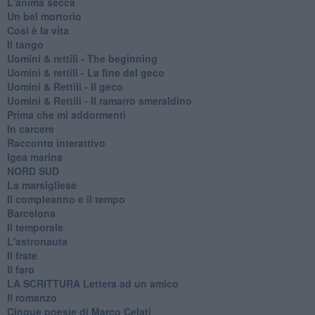
L'anima secca
Un bel mortorio
Cosi è la vita
Il tango
​Uomini & rettili - The beginning
​Uomini & rettili - La fine del geco
Uomini & Rettili - Il geco
Uomini & Rettili - Il ramarro smeraldino
Prima che mi addormenti
In carcere
Racconto interattivo
Igea marina
​NORD SUD
La marsigliese
Il compleanno e il tempo
Barcelona
Il temporale
L'astronauta
Il frate
Il faro
​LA SCRITTURA Lettera ad un amico
Il romanzo
Cinque poesie di Marco Celati