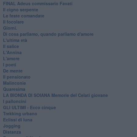
FINAL Adeus commissario Favati
Il cigno serpente
Le feste comandate
Il focolare
Giorni.
Di cosa parliamo, quando parliamo d'amore
L'ultima età
Il salice
L'Annina
L'amore
I poeti
De mente
Il pensionato
Malinconie
Quaresima
LA BIONDA DI SOIANA Memorie del Celati giovane
I palloncini
GLI ULTIMI - Ecco cinque
Trekking urbano
Eclissi di luna
Jogging
Distanza