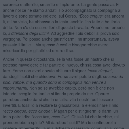
sorpreso e atterrito, smarrito e implorante. La gente passava. E
anche noi ce ne siamo andati. Ho accompagnato la compagna al
lavoro e sono tornato indietro, sul Corso.
"Ecco cinque"
era ancora
lì, mi ha visto, ha abbassato la testa, anch'io l'ho fatto e ho tirato
dritto. Non c'è da essere fieri di questa bravata. Proprio no, proprio
io,
il difensore degli ultimi.
Ad aggredire i più deboli si prova solo
vergogna. Poi posso anche giustificarmi: mi importunava, aveva
passato il limite... Ma spesso è così e bisognerebbe avere
misericordia per gli altri ed orrore di sé.
Anche in questa circostanza, se la vita fosse un nastro che si
potesse riavvolgere e far partire di nuovo, chissà cosa avrei dovuto
fare. Forse non avrei dovuto abituare il signor
"ecco cinque",
dandogli i soldi che chiedeva. Forse avrei potuto dirgli:
se sono da
solo, vabbè, ma quando sono in compagnia non venire a
importunarmi.
Non so se avrebbe capito, però non è che non
intende: sceglie fra tanti e si fionda proprio da me. Oppure
potrebbe anche darsi che in un'altra vita i nostri ruoli fossero
invertiti. E fossi io a recitare la giaculatoria, a elemosinare il mio
"ecco cinque, ecco cinque".
Magari per distinguermi e darmi un
tono potrei dire
"ecco five, ecco five"
. Chissà lui che farebbe, mi
prenderebbe a spinte? Mi darebbe i soldi? Ma io continuerei a
ripetere, imperterrito, la mia richiesta ossessiva, compulsiva, come