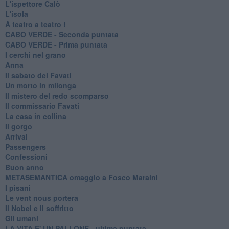
L'ispettore Calò
L'isola
A teatro a teatro !
CABO VERDE - Seconda puntata
CABO VERDE - Prima puntata
I cerchi nel grano
Anna
Il sabato del Favati
Un morto in milonga
Il mistero del redo scomparso
Il commissario Favati
La casa in collina
Il gorgo
Arrival
Passengers
Confessioni
Buon anno
METASEMANTICA omaggio a Fosco Maraini
I pisani
Le vent nous portera
Il Nobel e il soffritto
Gli umani
LA VITA E' UN PALLONE - ultima puntata