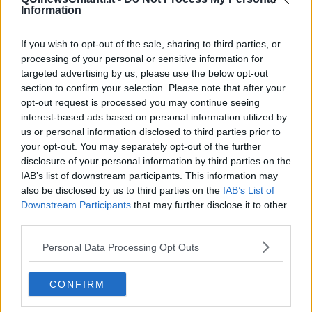
Vita & morte
Information
Auguri
Moro
If you wish to opt-out of the sale, sharing to third parties, or
Passanti
processing of your personal or sensitive information for
Continuando, la nonna e il carretto
Metaverso smart
targeted advertising by us, please use the below opt-out
Fiamme
section to confirm your selection. Please note that after your
Anzi
opt-out request is processed you may continue seeing
Confessioni autoreferenziali
interest-based ads based on personal information utilized by
Utopie
us or personal information disclosed to third parties prior to
Estate
your opt-out. You may separately opt-out of the further
Il lago
disclosure of your personal information by third parties on the
Il diluvio
IAB’s list of downstream participants. This information may
La classe
also be disclosed by us to third parties on the
IAB’s List of
Pensieri incoerenti
Downstream Participants
that may further disclose it to other
Dal balcone
third parties.
Insomnia
Il guardiano
Personal Data Processing Opt Outs
Lo sgombero
Erodoto e Tucidide
Il padre della storia
CONFIRM
Pensieri brevi
L'evoluzione della specie