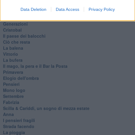
Il servizio
Data Deletion
Data Access
Privacy Policy
Riflessioni
L'Oscuro
Generazioni
Cristobal
Il paese dei balocchi
Ciò che resta
La balena
Vittorio
La bufera
Il mago, la pera e il Bar la Posta
Primavera
Elogio dell'ombra
Pensieri
Mono logo
Settembre
Fabrizia
​Scilla & Cariddi, un sogno di mezza estate
Anna
I pensieri fragili
Strada facendo
La pioggia