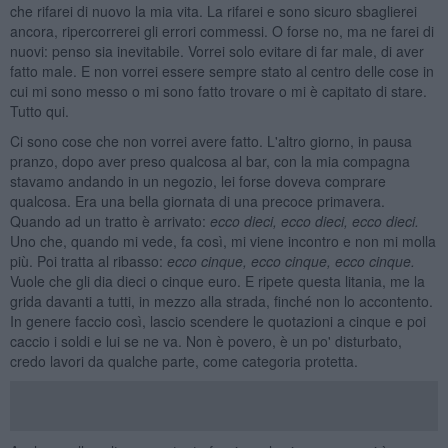
che rifarei di nuovo la mia vita. La rifarei e sono sicuro sbaglierei
ancora, ripercorrerei gli errori commessi. O forse no, ma ne farei di
nuovi: penso sia inevitabile. Vorrei solo evitare di far male, di aver
fatto male. E non vorrei essere sempre stato al centro delle cose in
cui mi sono messo o mi sono fatto trovare o mi è capitato di stare.
Tutto qui.
Ci sono cose che non vorrei avere fatto. L'altro giorno, in pausa
pranzo, dopo aver preso qualcosa al bar, con la mia compagna
stavamo andando in un negozio, lei forse doveva comprare
qualcosa. Era una bella giornata di una precoce primavera.
Quando ad un tratto è arrivato:
ecco dieci, ecco dieci, ecco dieci.
Uno che, quando mi vede, fa così, mi viene incontro e non mi molla
più. Poi tratta al ribasso:
ecco cinque, ecco cinque, ecco cinque.
Vuole che gli dia dieci o cinque euro. E ripete questa litania, me la
grida davanti a tutti, in mezzo alla strada, finché non lo accontento.
In genere faccio così, lascio scendere le quotazioni a cinque e poi
caccio i soldi e lui se ne va. Non è povero, è un po' disturbato,
credo lavori da qualche parte, come categoria protetta.