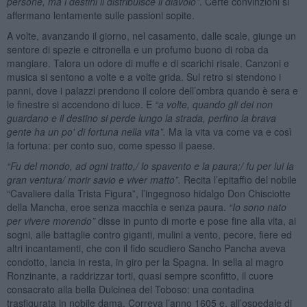
persone, ma i destini li distribuisce il diavolo”
. Certe convinzioni si
affermano lentamente sulle passioni sopite.
A volte, avanzando il giorno, nel casamento, dalle scale, giunge un
sentore di spezie e citronella e un profumo buono di roba da
mangiare. Talora un odore di muffe e di scarichi risale. Canzoni e
musica si sentono a volte e a volte grida. Sul retro si stendono i
panni, dove i palazzi prendono il colore dell’ombra quando è sera e
le finestre si accendono di luce. E
“a volte, quando gli dei non
guardano e il destino si perde lungo la strada, perfino la brava
gente ha un po' di fortuna nella vita”.
Ma la vita va come va e così
la fortuna: per conto suo, come spesso il paese.
“Fu del mondo, ad ogni tratto,/ lo spavento e la paura;/ fu per lui la
gran ventura/ morir savio e viver matto”.
Recita l’epitaffio del nobile
“Cavaliere dalla Trista Figura”, l’ingegnoso hidalgo Don Chisciotte
della Mancha, eroe senza macchia e senza paura.
“Io sono nato
per vivere morendo”
disse in punto di morte e pose fine alla vita, ai
sogni, alle battaglie contro giganti, mulini a vento, pecore, fiere ed
altri incantamenti, che con il fido scudiero Sancho Pancha aveva
condotto, lancia in resta, in giro per la Spagna. In sella al magro
Ronzinante, a raddrizzar torti, quasi sempre sconfitto, il cuore
consacrato alla bella Dulcinea del Toboso: una contadina
trasfigurata in nobile dama. Correva l’anno 1605 e, all’ospedale di