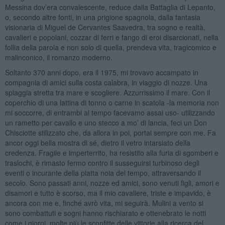
Messina dov’era convalescente, reduce dalla Battaglia di Lepanto,
o, secondo altre fonti, in una prigione spagnola, dalla fantasia
visionaria di Miguel de Cervantes Saavedra, tra sogno e realtà,
cavalieri e popolani, cozzar di ferri e fango di eroi disarcionati, nella
follia della parola e non solo di quella, prendeva vita, tragicomico e
malinconico, il romanzo moderno.
Soltanto 370 anni dopo, era il 1975, mi trovavo accampato in
compagnia di amici sulla costa calabra, in viaggio di nozze. Una
spiaggia stretta tra mare e scogliere. Azzurrissimo il mare. Con il
coperchio di una lattina di tonno o carne in scatola -la memoria non
mi soccorre, di entrambi al tempo facevamo assai uso- utilizzando
un rametto per cavallo e uno stecco a mo’ di lancia, feci un Don
Chisciotte stilizzato che, da allora in poi, portai sempre con me. Fa
ancor oggi bella mostra di sé, dietro il vetro intarsiato della
credenza. Fragile e imperterrito, ha resistito alla furia di sgomberi e
traslochi, è rimasto fermo contro il susseguirsi turbinoso degli
eventi o incurante della piatta noia del tempo, attraversando il
secolo. Sono passati anni, nozze ed amici, sono venuti figli, amori e
disamori e tutto è scorso, ma il mio cavaliere, triste e impavido, è
ancora con me e, finché avrò vita, mi seguirà. Mulini a vento si
sono combattuti e sogni hanno rischiarato e ottenebrato le notti
come i giorni, molte più le sconfitte delle vittorie alla ricerca del