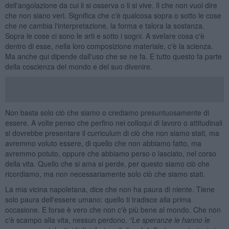
dell'angolazione da cui li si osserva o li si vive. Il che non vuol dire
che non siano veri. Significa che c'è qualcosa sopra o sotto le cose
che ne cambia l'interpretazione, la forma e talora la sostanza.
Sopra le cose ci sono le arti e sotto i sogni. A svelare cosa c'è
dentro di esse, nella loro composizione materiale, c'è la scienza.
Ma anche qui dipende dall'uso che se ne fa. E tutto questo fa parte
della coscienza del mondo e del suo divenire.
Non basta solo ciò che siamo o crediamo presuntuosamente di
essere. A volte penso che perfino nei colloqui di lavoro o attitudinali
si dovrebbe presentare il curriculum di ciò che non siamo stati, ma
avremmo voluto essere, di quello che non abbiamo fatto, ma
avremmo potuto, oppure che abbiamo perso o lasciato, nel corso
della vita. Quello che si ama si perde, per questo siamo ciò che
ricordiamo, ma non necessariamente solo ciò che siamo stati.
La mia vicina napoletana, dice che non ha paura di niente. Tiene
solo paura dell'essere umano: quello ti tradisce alla prima
occasione. E forse è vero che non c'è più bene al mondo. Che non
c'è scampo alla vita, nessun perdono.
“Le speranze le hanno le