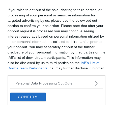
Gracias a la vida
Somnium
If you wish to opt-out of the sale, sharing to third parties, or
Fly me to the moon
processing of your personal or sensitive information for
Hop!
targeted advertising by us, please use the below opt-out
O sonho de um prisioneiro
section to confirm your selection. Please note that after your
Memòrias
opt-out request is processed you may continue seeing
Sto qui
interest-based ads based on personal information utilized by
Scrivi
Bestiario
us or personal information disclosed to third parties prior to
Pillole
your opt-out. You may separately opt-out of the further
Veglia
disclosure of your personal information by third parties on the
​“D” come delitto
IAB’s list of downstream participants. This information may
D
also be disclosed by us to third parties on the
IAB’s List of
Belle lettere
Downstream Participants
that may further disclose it to other
25 Aprile
third parties.
Todo el bien, todo el mal
Silenzio
Personal Data Processing Opt Outs
Le parole
​L’Australiana
CONFIRM
Le stelle del jazz
Vita & morte
Auguri
Moro