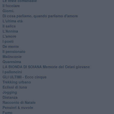
Le feste comandate
Il focolare
Giorni.
Di cosa parliamo, quando parliamo d'amore
L'ultima età
Il salice
L'Annina
L'amore
I poeti
De mente
Il pensionato
Malinconie
Quaresima
LA BIONDA DI SOIANA Memorie del Celati giovane
I palloncini
GLI ULTIMI - Ecco cinque
Trekking urbano
Eclissi di luna
Jogging
Distanza
Racconto di Natale
Pensieri & nuvole
Fumo