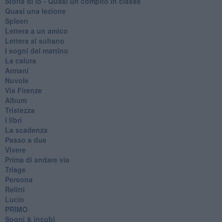
Storia di io - Quasi un compito in classe
Quasi una lezione
Spleen
Lettera a un amico
Lettera al sultano
I sogni del mattino
La calura
Armani
Nuvole
Via Firenze
Album
Tristezza
I libri
La scadenza
Passo a due
Vivere
Prima di andare via
Triage
Persona
Relitti
Lucio
PRIMO
Sogni & incubi