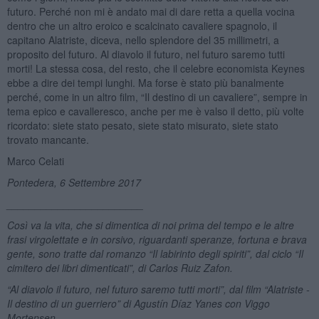
futuro. Perché non mi è andato mai di dare retta a quella vocina
dentro che un altro eroico e scalcinato cavaliere spagnolo, il
capitano Alatriste, diceva, nello splendore del 35 millimetri, a
proposito del futuro. Al diavolo il futuro, nel futuro saremo tutti
morti! La stessa cosa, del resto, che il celebre economista Keynes
ebbe a dire dei tempi lunghi. Ma forse è stato più banalmente
perché, come in un altro film, “Il destino di un cavaliere”, sempre in
tema epico e cavalleresco, anche per me è valso il detto, più volte
ricordato: siete stato pesato, siete stato misurato, siete stato
trovato mancante.
Marco Celati
Pontedera, 6 Settembre 2017
________________________
Così va la vita, che si dimentica di noi prima del tempo e le altre
frasi virgolettate e in corsivo, riguardanti speranze, fortuna e brava
gente, sono tratte dal romanzo “Il labirinto degli spiriti”, dal ciclo “Il
cimitero dei libri dimenticati”, di
Carlos Ruiz Zafon
.
“Al diavolo il futuro, nel futuro saremo tutti morti”, dal film “Alatriste -
Il destino di un guerriero” di Agustín Díaz Yanes con Viggo
Mortensen.