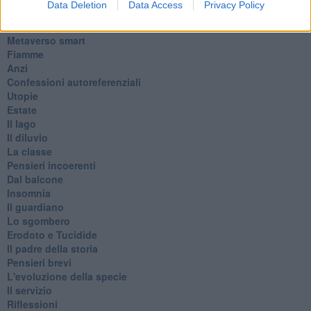
Data Deletion
Data Access
Privacy Policy
Passanti
Continuando, la nonna e il carretto
Metaverso smart
Fiamme
Anzi
Confessioni autoreferenziali
Utopie
Estate
Il lago
Il diluvio
La classe
Pensieri incoerenti
Dal balcone
Insomnia
Il guardiano
Lo sgombero
Erodoto e Tucidide
Il padre della storia
Pensieri brevi
L'evoluzione della specie
Il servizio
Riflessioni