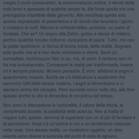
meglio il vuoto pneumatico, la smemoratezza onirica, il niente delle
notti brevi e spossate di qualche tempo fa. Ma forse quella era una
prerogativa irripetibile della gioventù. Alla vecchiaia spetta solo
questo soprassalto di pesantezze e di ricordi che svuotano i giorni
e intasano le notti. Mentre si richiederebbe, piuttosto, un parto di
fantasia. Che so? Un sogno alla Zafon, gotico e denso di mistero,
perfino qualche incubo notturno, evocatore di paure. Tutto, ma non
la piatta ripetizione, in forma di brutta copia, della realtà. Sognare
solo quello che si è non aiuta nemmeno a vivere. Sarei un
surrealista, ecchecazzo! Non lo so, ma, di certo, il verismo non mi
ha mai entusiasmato. Conoscere la realtà per trasformarla, invece
mi è sempre piaciuto. Almeno pensarlo. È vero: affidarsi ai sogni è
quantomeno incauto. Anche se c'è letteratura a sostenere che
saremmo fatti della stessa materia, i sogni si dimenticano e ci
lasciano prima del risveglio. Però succede come nella vita, alla fine:
spesso anche la vita si dimentica di noi prima del tempo.
Non sono in discussione la razionalità, il valore della storia, la
complessità sociale, la positività della scienza. Non si tratta di
negare tutto questo, semmai di superarlo con un di più di fantasia e
di percezione: forse c'è un'anima in noi e un sentimento nascosto
nelle cose. Una stessa realtà, un medesimo oggetto, un dato
evento sono diversi a seconda dei punti di vista di ognuno,