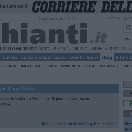
alla audience di
o
Aggiornato alle 07:00
METEO:
GREV
Dom
UGELLO
VALDISIEVE
PRATO
PISTOIA
AREZZO
SIENA
GROSSETO
Lavoro
Cultura e Spettacolo
Eventi
Sport
Blog
Intervi
ELLINA IN CHIANTI
GAIOLE
GREVE
IMPRUNETA
PELAGO
PONTASSIEVE
RADD
 di Marco Celati
vive in Valdera, a Pontedera. Gli piace scrivere, ma non è
scrive.
Q
Vedi tutti gli articoli del blog di Marco Celati
Mem
big