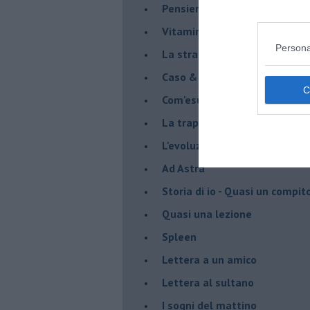
Pensieri in disordine sparso
Vitamina D
Persona
La strada
Caso & cambiamento
Com'esuli pensieri
La trappola di Tucidide, o dell
L'evoluzione umana
Ad Astra
Storia di io - Quasi un compit
Quasi una lezione
Spleen
Lettera a un amico
Lettera al sultano
I sogni del mattino