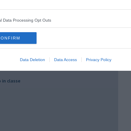
l Data Processing Opt Outs
CONFIRM
a 3ª C
Data Deletion
Data Access
Privacy Policy
o in classe