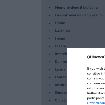
Memorie dopo il big bang
La controversia degli azzimi
Finale
L'archivio
I nomi
Essere
Res rebus
QUInewsCh
De mente
If you wish 
La marcia
sensitive in
Confessioni del pappagallo
confirm you
continue se
Ancora pensieri & disordine
information 
Sono solo parole
further disc
participants
Odi et amo
Downstream 