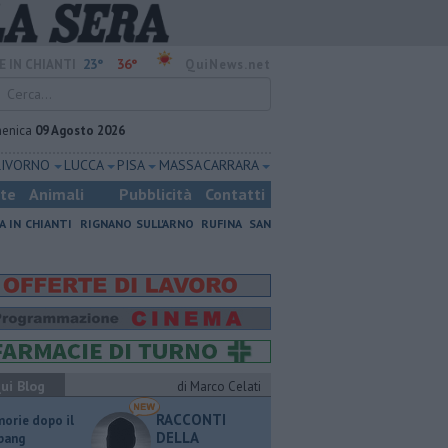
23°
36°
E IN CHIANTI
QuiNews.net
enica
09 Agosto 2026
LIVORNO
LUCCA
PISA
MASSA CARRARA
ste
Animali
Pubblicità
Contatti
A IN CHIANTI
RIGNANO SULL'ARNO
RUFINA
SAN
ui Blog
di Marco Celati
RACCONTI
orie dopo il
DELLA
 bang