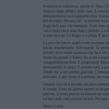
Evitatemi la sofferenza, questo sì. Non c’è r
distacco dagli affetti e dalle cose. E non h
addormentiamo non sappiamo dove il sonno 
del risveglio. Dicono che
“le persone non 
degli stolti pare che moriamo. Sono stato un
vita e dalla vita è stato fatto e disfatto. La
ci piaccia o no. Ci forgia o ci piega. E poi c
La sera che me ne andrò vorrei portarmi die
lascito testamentario. Solo questo. Le perso
perché: deve essere qualcosa che ha a che f
siamo tra passato e futuro, tra realtà e sogn
compatibilmente tristi. E progressisti: liberi
proseguendo la stirpe. E quando sarà, a parte 
Direte che a me sarebbe piaciuto. Comunque
ritrovarsi. E poi vivere è a termine, un cont
Quando lascerò il mondo, mi piace pensare c
le scuole. Forse un giorno tornerò in un gat
piovere, il vento porterà da lontano un sent
Le luci della città saranno accese. Poi non 
Marco Celati