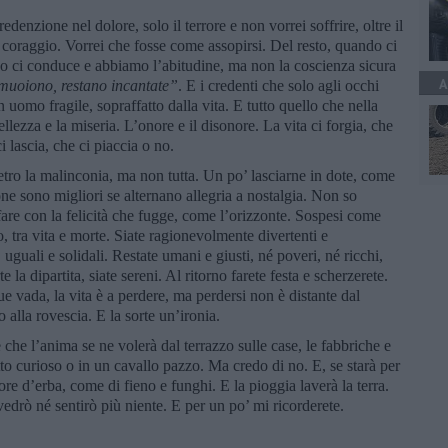
edenzione nel dolore, solo il terrore e non vorrei soffrire, oltre il
o coraggio. Vorrei che fosse come assopirsi. Del resto, quando ci
ci conduce e abbiamo l’abitudine, ma non la coscienza sicura
A
muoiono, restano incantate”
. E i credenti che solo agli occhi
 uomo fragile, sopraffatto dalla vita. E tutto quello che nella
 bellezza e la miseria. L’onore e il disonore. La vita ci forgia, che
i lascia, che ci piaccia o no.
tro la malinconia, ma non tutta. Un po’ lasciarne in dote, come
ne sono migliori se alternano allegria a nostalgia. Non so
are con la felicità che fugge, come l’orizzonte. Sospesi come
o, tra vita e morte. Siate ragionevolmente divertenti e
, uguali e solidali. Restate umani e giusti, né poveri, né ricchi,
la dipartita, siate sereni. Al ritorno farete festa e scherzerete.
 vada, la vita è a perdere, ma perdersi non è distante dal
o alla rovescia. E la sorte un’ironia.
he l’anima se ne volerà dal terrazzo sulle case, le fabbriche e
to curioso o in un cavallo pazzo. Ma credo di no. E, se starà per
ore d’erba, come di fieno e funghi. E la pioggia laverà la terra.
vedrò né sentirò più niente. E per un po’ mi ricorderete.