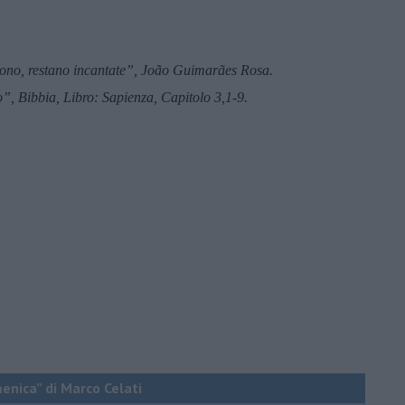
no, restano incantate”, Joã
o Guimar
ães Rosa.
o”, Bibbia, Libro: Sapienza, Capitolo 3,1-9.
menica” di Marco Celati