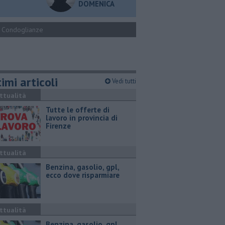
DOMENICA
Condoglianze
imi articoli
Vedi tutti
ttualità
​Tutte le offerte di
lavoro in provincia di
Firenze
ttualità
​Benzina, gasolio, gpl,
ecco dove risparmiare
ttualità
​Benzina, gasolio, gpl,