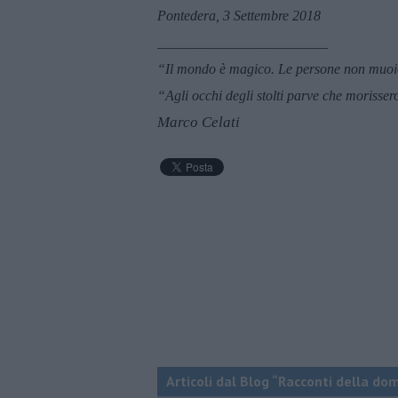
Pontedera, 3 Settembre 2018
________________________
“Il mondo è magico. Le persone non muoio
“Agli occhi degli stolti parve che morisser
Marco Celati
Articoli dal Blog “Racconti della do