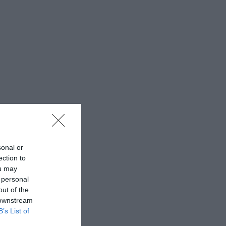
sonal or
ection to
ou may
 personal
out of the
 downstream
B’s List of