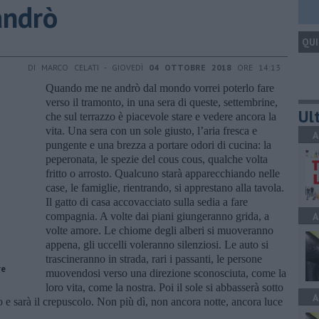
andrò
QUI
DI MARCO CELATI - GIOVEDÌ
04 OTTOBRE 2018
ORE 14:13
Quando me ne andrò dal mondo vorrei poterlo fare
verso il tramonto, in una sera di queste, settembrine,
Ult
che sul terrazzo è piacevole stare e vedere ancora la
vita. Una sera con un sole giusto, l’aria fresca e
A
pungente e una brezza a portare odori di cucina: la
peperonata, le spezie del cous cous, qualche volta
fritto o arrosto. Qualcuno starà apparecchiando nelle
case, le famiglie, rientrando, si apprestano alla tavola.
Il gatto di casa accovacciato sulla sedia a fare
compagnia. A volte dai piani giungeranno grida, a
A
volte amore. Le chiome degli alberi si muoveranno
appena, gli uccelli voleranno silenziosi. Le auto si
trascineranno in strada, rari i passanti, le persone
re
muovendosi verso una direzione sconosciuta, come la
loro vita, come la nostra. Poi il sole si abbasserà sotto
A
elo e sarà il crepuscolo. Non più dì, non ancora notte, ancora luce