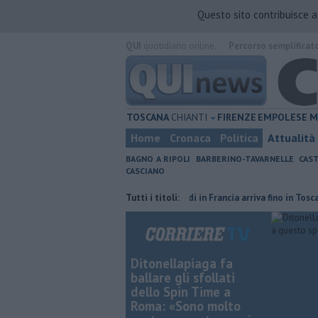
Questo sito contribuisce 
QUI
quotidiano online.
Percorso semplificat
TOSCANA
CHIANTI
FIRENZE
EMPOLESE
M
Home
Cronaca
Politica
Attualità
BAGNO A RIPOLI
BARBERINO-TAVARNELLE
CAST
CASCIANO
cia di Firenze
L'odore degli incendi in Francia arriva fino in Toscana
Tutti i titoli:
Ditonellapiaga fa
ballare gli sfollati
dello Spin Time a
Roma: «Sono molto