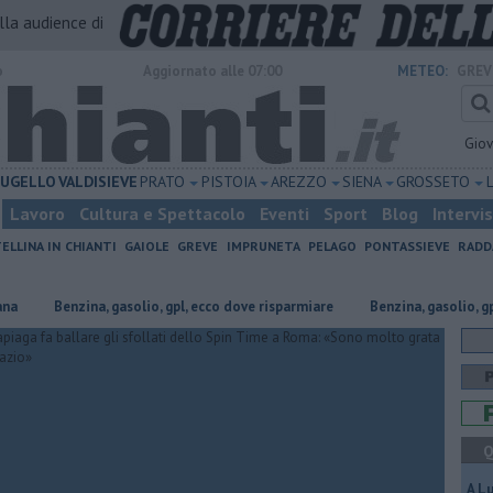
alla audience di
o
Aggiornato alle 07:00
METEO:
GREV
Gio
UGELLO
VALDISIEVE
PRATO
PISTOIA
AREZZO
SIENA
GROSSETO
Lavoro
Cultura e Spettacolo
Eventi
Sport
Blog
Intervi
ELLINA IN CHIANTI
GAIOLE
GREVE
IMPRUNETA
PELAGO
PONTASSIEVE
RADD
​Benzina, gasolio, gpl, ecco dove risparmiare
​Benzina, gasolio, gpl, ecc
Q
A L