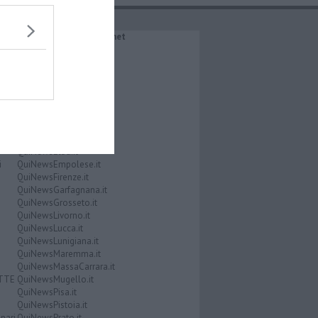
IL NETWORK QuiNews.net
QuiNewsAbetone.it
QuiNewsAmiata.it
QuiNewsAnimali.it
QuiNewsArezzo.it
QuiNewsCasentino.it
QuiNewsCecina.it
QuiNewsChianti.it
QuiNewsCuoio.it
QuiNewsElba.it
i
QuiNewsEmpolese.it
QuiNewsFirenze.it
QuiNewsGarfagnana.it
QuiNewsGrosseto.it
QuiNewsLivorno.it
QuiNewsLucca.it
QuiNewsLunigiana.it
QuiNewsMaremma.it
QuiNewsMassaCarrara.it
ATTE
QuiNewsMugello.it
QuiNewsPisa.it
QuiNewsPistoia.it
nari
QuiNewsPrato.it