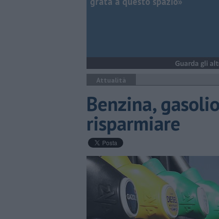
grata a questo spazio»
Attualità
Benzina, gasolio
risparmiare