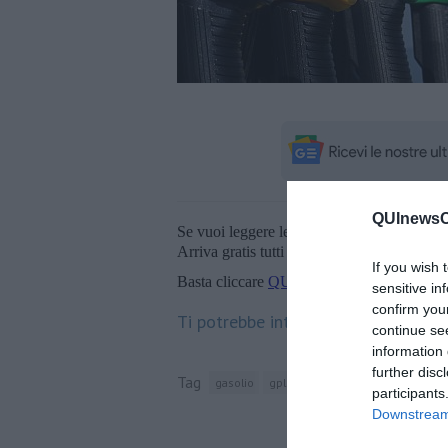
QUInewsCh
Se vuoi leggere le notizie principali della T
Arriva gratis tutti i giorni alle 20:00 dirett
If you wish 
Basta cliccare
QUI
sensitive in
confirm you
Ti potrebbe interessare anche:
continue se
information 
further disc
Tag
gasolio
gpl
provincia di siena
minist
participants
Downstream 