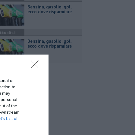
​Benzina, gasolio, gpl,
ecco dove risparmiare
ttualità
​Benzina, gasolio, gpl,
ecco dove risparmiare
sonal or
ection to
ou may
 personal
out of the
 downstream
B’s List of