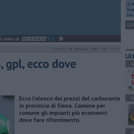
di 
Scar
con 
QUI
SABATO
30 MAGGIO 2026
ORE 09:15
Ult
, gpl, ecco dove
A
Ecco l'elenco dei prezzi del carburante
A
in provincia di Siena. Comune per
comune gli impianti più economici
dove fare rifornimento.
A