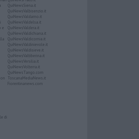
a
QuiNewsSiena.it
QuiNewsValbisenzio.it
QuiNewsValdarno.it
i
QuiNewsValdelsa.it
o e
QuiNewsValdera.it
QuiNewsValdichiana.it
lla
QuiNewsValdicornia.it
QuiNewsValdinievole.it
QuiNewsValdisieve.it
QuiNewsValtiberina.it
QuiNewsVersilia.it
QuiNewsVolterra.it
QuiNewsTango.com
Don
ToscanaMediaNews.it
Fiorentinanews.com
le di