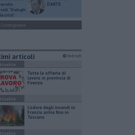
D'ARTE
Marcello
selli “Dialoghi
la città"
Condoglianze
imi articoli
Vedi tutti
ttualità
​Tutte le offerte di
lavoro in provincia di
Firenze
ttualità
L'odore degli incendi in
Francia arriva fino in
Toscana
ttualità