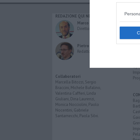
Persona
REDAZIONE QUI NEWS
CAT
Cro
Marco Migli
Poli
Direttore Responsabile
Attu
Eco
Cult
Pietro Mattonai
Spo
Redattore
Spet
Inte
Opi
Imp
Collaboratori
Pro
Marcella Bitozzi, Sergio
Braccini, Michele Bufalino,
Valentina Caffieri, Linda
CO
Giuliani, Dina Laurenzi,
Bagn
Monica Nocciolini, Paolo
Bar
Nocentini, Gabriele
Cast
Santarnecchi, Paola Silvi.
Gai
Gre
Imp
Pel
Pon