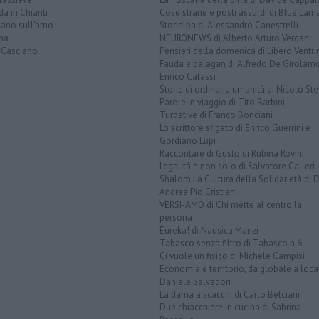
a in Chianti
Cose strane e posti assurdi di Blue Lam
ano sull'arno
Storielba di Alessandro Canestrelli
na
NEURONEWS di Alberto Arturo Vergani
 Casciano
Pensieri della domenica di Libero Ventur
Fauda e balagan di Alfredo De Girolam
Enrico Catassi
Storie di ordinaria umanità di Nicolò Ste
Parole in viaggio di Tito Barbini
Turbative di Franco Bonciani
Lo scrittore sfigato di Enrico Guerrini e
Gordiano Lupi
Raccontare di Gusto di Rubina Rovini
Legalità e non solo di Salvatore Calleri
Shalom La Cultura della Solidarietà di 
Andrea Pio Cristiani
VERSI-AMO di Chi mette al centro la
persona
Eureka! di Nausica Manzi
Tabasco senza filtro di Tabasco n.6
Ci vuole un fisico di Michele Campisi
Economia e territorio, da globale a loca
Daniele Salvadori
La dama a scacchi di Carlo Belciani
Due chiacchiere in cucina di Sabrina