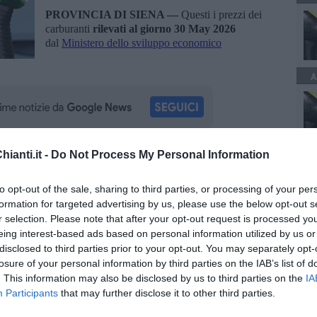
PROVINCIA DI SIENA —
Questi i prezzi dei
carburanti
rilevati al giorno 30 May 2026
dal
Ministero dello sviluppo economico
A
ianti.it -
Do Not Process My Personal Information
oscana iscriviti alla
Newsletter QUInews - ToscanaMedia.
amente nella tua casella di posta.
to opt-out of the sale, sharing to third parties, or processing of your per
formation for targeted advertising by us, please use the below opt-out s
r selection. Please note that after your opt-out request is processed y
eing interest-based ads based on personal information utilized by us or
disclosed to third parties prior to your opt-out. You may separately opt-
losure of your personal information by third parties on the IAB’s list of
ero dello sviluppo economico
. This information may also be disclosed by us to third parties on the
IA
Participants
that may further disclose it to other third parties.