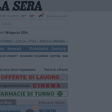
23°
38°
E IN CHIANTI
QuiNews.net
vedì
06 Agosto 2026
LIVORNO
LUCCA
PISA
MASSA CARRARA
ste
Animali
Pubblicità
Contatti
A IN CHIANTI
RIGNANO SULL'ARNO
RUFINA
SAN
o dove risparmiare
​Tutte le offerte di lavoro in provincia di Firenze
ui Blog
di Riccardo Ferrucci
INCONTRI
ucca la mostra