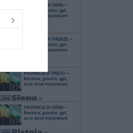
PROVINCIA DI SIENA — ​
Benzina, gasolio, gpl,
ecco dove risparmiare
PROVINCIA DI FIRENZE — ​
Benzina, gasolio, gpl,
ecco dove risparmiare
PROVINCIA DI PRATO — ​
Benzina, gasolio, gpl,
ecco dove risparmiare
PROVINCIA DI SIENA — ​
Benzina, gasolio, gpl,
ecco dove risparmiare