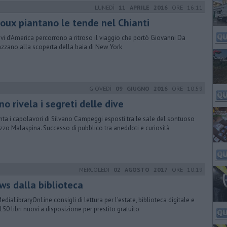
LUNEDÌ
11 APRILE 2016
ORE 16:11
Sioux piantano le tende nel Chianti
tivi d'America percorrono a ritroso il viaggio che portò Giovanni Da
azzano alla scoperta della baia di New York
GIOVEDÌ
09 GIUGNO 2016
ORE 10:59
o rivela i segreti delle dive
nta i capolavori di Silvano Campeggi esposti tra le sale del sontuoso
zzo Malaspina. Successo di pubblico tra aneddoti e curiosità
MERCOLEDÌ
02 AGOSTO 2017
ORE 10:19
ws dalla biblioteca
ediaLibraryOnLine consigli di lettura per l'estate, biblioteca digitale e
150 libri nuovi a disposizione per prestito gratuito