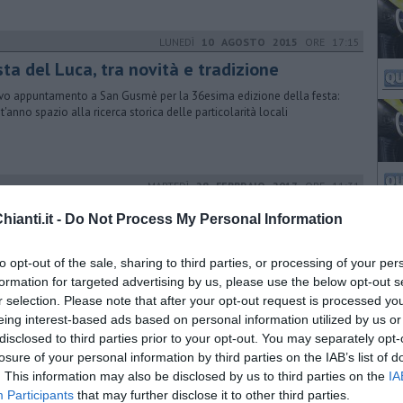
LUNEDÌ
10 AGOSTO 2015
ORE 17:15
ta del Luca, tra novità e tradizione
o appuntamento a San Gusmè per la 36esima edizione della festa:
t'anno spazio alla ricerca storica delle particolarità locali
MARTEDÌ
28 FEBBRAIO 2017
ORE 11:31
carica dei Minions travolge il centro
ianti.it -
Do Not Process My Personal Information
de partecipazione all'ultima domenica del Carnevale, organizzata
a nuova Pro Loco e ispirata ai personaggi del film "Cattivissimo me"
to opt-out of the sale, sharing to third parties, or processing of your per
formation for targeted advertising by us, please use the below opt-out s
r selection. Please note that after your opt-out request is processed y
eing interest-based ads based on personal information utilized by us or
DOMENICA
04 OTTOBRE 2020
ORE 10:15
disclosed to third parties prior to your opt-out. You may separately opt-
augurato il vagone della vedova Begbick
losure of your personal information by third parties on the IAB’s list of
. This information may also be disclosed by us to third parties on the
IA
convoglio, posizionato nel giardino del teatro comunale di Antella,
Participants
that may further disclose it to other third parties.
e postazioni per il coworking, una caffetteria e una biblioteca