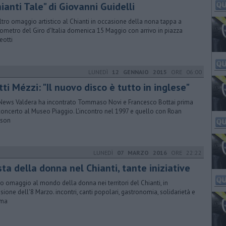
ianti Tale" di Giovanni Guidelli
altro omaggio artistico al Chianti in occasione della nona tappa a
ometro del Giro d'Italia domenica 15 Maggio con arrivo in piazza
eotti
LUNEDÌ
12 GENNAIO 2015
ORE 06:00
ti Mézzi: "Il nuovo disco è tutto in inglese"
News Valdera ha incontrato Tommaso Novi e Francesco Bottai prima
concerto al Museo Piaggio. L'incontro nel 1997 e quello con Roan
nson
LUNEDÌ
07 MARZO 2016
ORE 22:22
ta della donna nel Chianti, tante iniziative
plo omaggio al mondo della donna nei territori del Chianti, in
sione dell'8 Marzo. incontri, canti popolari, gastronomia, solidarietà e
ema