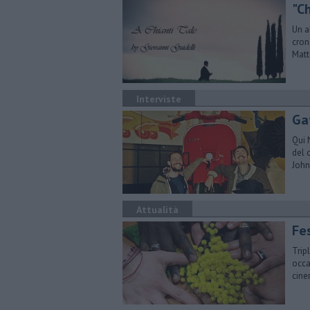
"Ch
​Un 
cron
Matt
Interviste
Gat
Qui 
del 
Joh
Attualità
Fes
​Tri
occa
cin