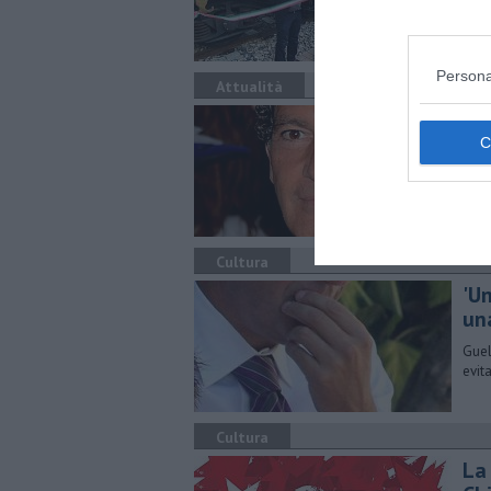
Persona
Attualità
Se
L'at
sang
Cultura
'Un
un
Guel
evit
Cultura
La