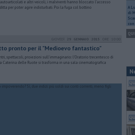
autoarticolati e altri veicoli, i malviventi hanno bloccato l'accesso
ditta per poter agire indisturbati. Poi la fuga col bottino
A L
di 
Scar
con 
QUI
GIOVEDÌ
29 GENNAIO 2015
ORE 10:00
tto pronto per il "Medioevo fantastico"
ntri, spettacoli, proiezioni sull'immaginario: l'Oratorio trecentesco di
a Caterina delle Ruote si trasforma in una sala cinematografica
N