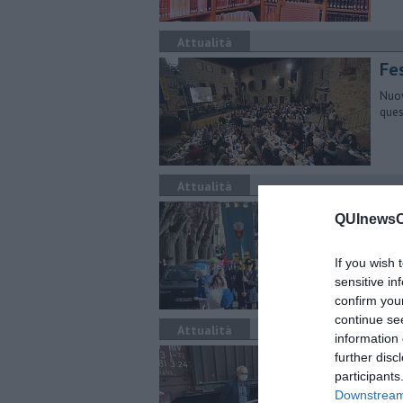
Attualità
Fes
Nuov
ques
Attualità
La 
QUInewsCh
Gran
dall
If you wish 
sensitive in
confirm you
continue se
Attualità
information 
In
further disc
participants
Nel 
Downstream 
sett