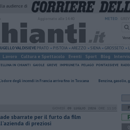
alla audience di
o
Aggiornato alle 14:40
METEO:
GREV
Vene
UGELLO
VALDISIEVE
PRATO
PISTOIA
AREZZO
SIENA
GROSSETO
Lavoro
Cultura e Spettacolo
Eventi
Sport
Blog
Intervi
ELLINA IN CHIANTI
GAIOLE
GREVE
IMPRUNETA
PELAGO
PONTASSIEVE
RADD
cendi in Francia arriva fino in Toscana
​Benzina, gasolio, gpl, ecco dove r
GIOVEDÌ
09 LUGLIO 2026
ORE 11:10
ade sbarrate per il furto da film
l'azienda di preziosi
Q