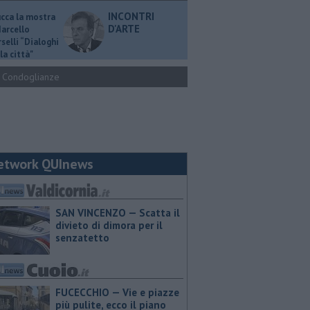
INCONTRI
ucca la mostra
D'ARTE
Marcello
selli “Dialoghi
la città"
Condoglianze
etwork QUInews
SAN VINCENZO — Scatta il
divieto di dimora per il
senzatetto
FUCECCHIO — Vie e piazze
più pulite, ecco il piano