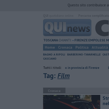
Questo sito contribuisce 
QUI
quotidiano online.
Percorso semplificat
TOSCANA
CHIANTI
FIRENZE
EMPOLESE
M
Home
Cronaca
Politica
Attualità
BAGNO A RIPOLI
BARBERINO-TAVARNELLE
CAST
CASCIANO
o
​Tutte le offerte di lavoro in provincia di Firenze
Tutti i titoli:
L'odore degli in
Tag:
Film
Cronaca
Str
nel