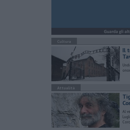
Cultura
Il
Ta
Undi
onor
Attualità
Ti
Co
​Al 
Lugl
Cor