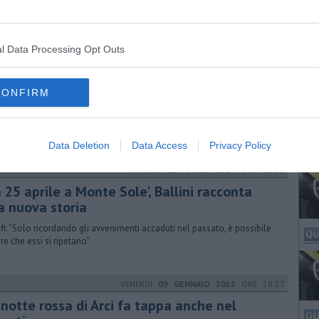
l Data Processing Opt Outs
MARTEDÌ
29 GIUGNO 2021
ORE 18:00
rie sul Mostro di Firenze, c'è anche Banderas
CONFIRM
tore spagnolo nel cast della serie tratta dal libro "Dolci colline di
ue" di Douglas Preston e Mario Spezi, romanzo inchiesta del 2006
Data Deletion
Data Access
Privacy Policy
MARTEDÌ
22 APRILE 2014
ORE 15:21
 25 aprile a Monte Sole', Ballini racconta
a nuova storia
fi: ”Solo ricordando gli avvenimenti accaduti nel passato, è possibile
are che essi si ripetano”
VENERDÌ
09 GENNAIO 2015
ORE 18:27
 notte rossa di Arci fa tappa anche nel