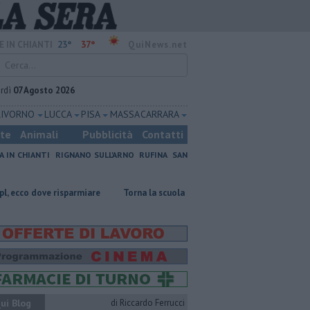
23°
37°
E IN CHIANTI
QuiNews.net
rdì
07 Agosto 2026
LIVORNO
LUCCA
PISA
MASSA CARRARA
ste
Animali
Pubblicità
Contatti
A IN CHIANTI
RIGNANO SULL'ARNO
RUFINA
SAN
isparmiare
Torna la scuola per i contadini del futuro
​Tutte le offer
ui Blog
di Riccardo Ferrucci