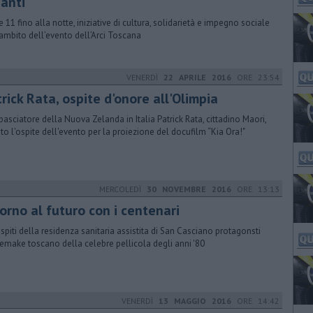
ianti
e 11 fino alla notte, iniziative di cultura, solidarietà e impegno sociale
’ambito dell’evento dell’Arci Toscana
VENERDÌ
22 APRILE 2016
ORE 23:54
rick Rata, ospite d'onore all'Olimpia
basciatore della Nuova Zelanda in Italia Patrick Rata, cittadino Maori,
ato l'ospite dell'evento per la proiezione del docufilm “Kia Ora!"
MERCOLEDÌ
30 NOVEMBRE 2016
ORE 13:13
orno al futuro con i centenari
ospiti della residenza sanitaria assistita di San Casciano protagonsti
remake toscano della celebre pellicola degli anni '80
VENERDÌ
13 MAGGIO 2016
ORE 14:42