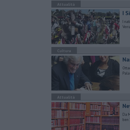
Attualità
I 
I na
Verr
Cultura
Nan
Otta
Pala
Attualità
Ne
Da M
ben 