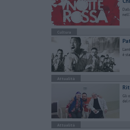
Ch
Dall
nell
Cultura
Pat
L’am
è st
Attualità
Rit
Gli 
del 
Attualità