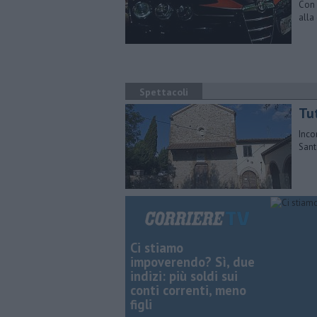
Con 
alla 
Spettacoli
Tu
Inco
Sant
Ci stiamo
impoverendo? Sì, due
indizi: più soldi sui
conti correnti, meno
figli