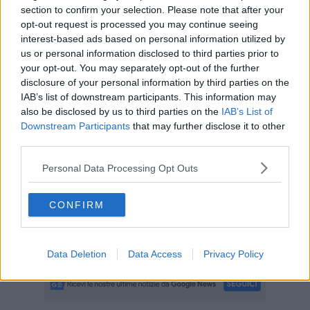
alle 21,30 con il concerto a base di Canti popolari e lirici eseguiti
section to confirm your selection. Please note that after your
dalla Corale di Santa Lucia al Borghetto. Ingresso gratuito.
opt-out request is processed you may continue seeing
interest-based ads based on personal information utilized by
us or personal information disclosed to third parties prior to
your opt-out. You may separately opt-out of the further
disclosure of your personal information by third parties on the
La festa prosegue v
enerdì 11 con un'occasione conviviale e
IAB’s list of downstream participants. This information may
solidale.
also be disclosed by us to third parties on the
IAB’s List of
Parte del ricavato della cena a base di paella sarà devoluto a
Downstream Participants
that may further disclose it to other
favore della Fondazione “Il Cuore si Scioglie” e del progetto "Niger:
third parties.
dalla parte delle donne e delle bambine" per contrastare le
mutilazioni genitali femminili.
Personal Data Processing Opt Outs
A San Casciano al Cinema Teatro Everest è in programma alle ore
10 la proiezione dedicata agli studenti del territorio del film
CONFIRM
“Suffragette” per la regia di Sarah Gavron (2015).
Alle ore 21,30 la visione replica per tutto il pubblico. Ingresso a
pagamento.
Data Deletion
Data Access
Privacy Policy