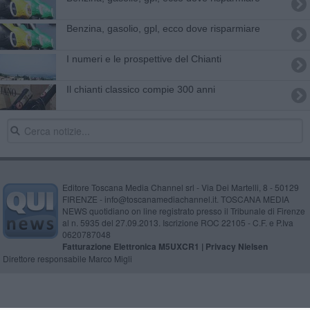
​Benzina, gasolio, gpl, ecco dove risparmiare
I numeri e le prospettive del Chianti
Il chianti classico compie 300 anni
Editore Toscana Media Channel srl - Via Dei Martelli, 8 - 50129
FIRENZE - info@toscanamediachannel.it. TOSCANA MEDIA
NEWS quotidiano on line registrato presso il Tribunale di Firenze
al n. 5935 del 27.09.2013. Iscrizione ROC 22105 - C.F. e P.Iva
0620787048
Fatturazione Elettronica M5UXCR1 |
Privacy Nielsen
Direttore responsabile Marco Migli
Powered by
Aperion.it