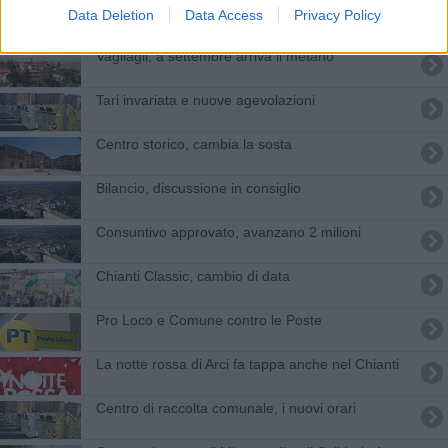
Ranieri diventa cittadino del Chianti
Data Deletion
Data Access
Privacy Policy
Vagliagli, a settembre arriva il metano
Tari invariata e nuove agevolazioni
Centro storico, cambia la sosta
Bilancio, discussione in consiglio
Consuntivo approvato, avanzano 2 milioni
Chianti Classic, cambio di data
Pro Loco e Comune contro le Poste
La notte rossa di Arci fa tappa anche nel Chianti
Centro di raccolta comunale, i nuovi orari