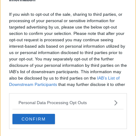
Osterie d'Italia, la Toscana sul podio
If you wish to opt-out of the sale, sharing to third parties, or
I finalisti del premio letterario Chianti
processing of your personal or sensitive information for
targeted advertising by us, please use the below opt-out
La leggenda del pallavolista volante
section to confirm your selection. Please note that after your
opt-out request is processed you may continue seeing
Marciapiedi, aree verdi e Acqua Borra
interest-based ads based on personal information utilized by
us or personal information disclosed to third parties prior to
your opt-out. You may separately opt-out of the further
Nuova vita per l'Acqua Borra
disclosure of your personal information by third parties on the
IAB’s list of downstream participants. This information may
Chianti d'Autunno con il jazz e la fotografia
also be disclosed by us to third parties on the
IAB’s List of
Downstream Participants
that may further disclose it to other
Chianti Festival con la voce della Ruggiero
third parties.
In poche ore 10 centimetri di neve
Personal Data Processing Opt Outs
"Cantine aperte a Natale" il Chianti si prepara
CONFIRM
Una performance teatrale molto originale nel sito
di Montecalvario