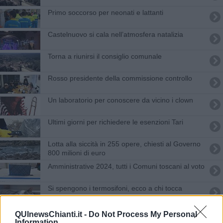
Primo soccorso per neonati e lattanti
Castelnuovo si cala nell’atmosfera natalizia
Torna a riunirsi il consiglio comunale
Rosso presidente della commissione controllo
Un laboratorio per conoscere da vicino i clown
Ultimi giorni per richiedere le esenzioni Tari
Lotta alla siccità in 255 opere, chiesti al Governo
800 milioni di euro
Amministrative 2024, tutti i Comuni toscani al voto
Si spengono i termosifoni, ecco a chi tocca
Termosifoni, le date di accensione Comune per
QUInewsChianti.it -
Do Not Process My Personal
Comune
Information