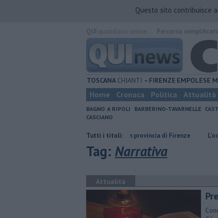
Questo sito contribuisce 
QUI
quotidiano online.
Percorso semplificat
TOSCANA
CHIANTI
FIRENZE
EMPOLESE
M
Home
Cronaca
Politica
Attualità
BAGNO A RIPOLI
BARBERINO-TAVARNELLE
CAST
CASCIANO
​Tutte le offerte di lavoro in provincia di Firenze
Tutti i titoli:
L'odore degli ince
Tag:
Narrativa
Attualità
Pre
Conc