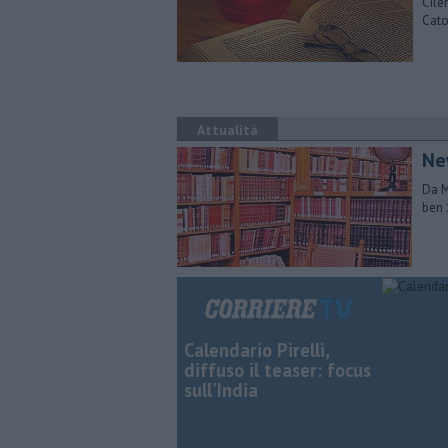
Cile
Cato
Attualità
Ne
Da M
ben 
Calendario Pirelli,
diffuso il teaser: focus
sull'India