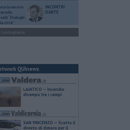
INCONTRI
ucca la mostra
D'ARTE
Marcello
selli “Dialoghi
la città"
Condoglianze
etwork QUInews
LAJATICO — Incendio
divampa tra i campi
SAN VINCENZO — Scatta il
divieto di dimora per il