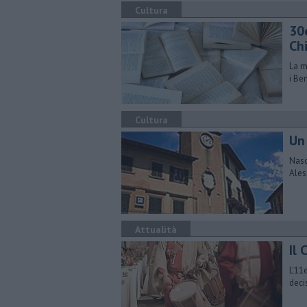
Cultura
30
Ch
La m
i Ben
Cultura
Un
Nasc
Ales
Attualità
Il
L'11
deci