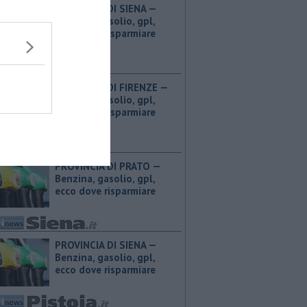
PROVINCIA DI SIENA — ​
Benzina, gasolio, gpl,
ecco dove risparmiare
PROVINCIA DI FIRENZE — ​
Benzina, gasolio, gpl,
ecco dove risparmiare
PROVINCIA DI PRATO — ​
Benzina, gasolio, gpl,
ecco dove risparmiare
PROVINCIA DI SIENA — ​
Benzina, gasolio, gpl,
ecco dove risparmiare