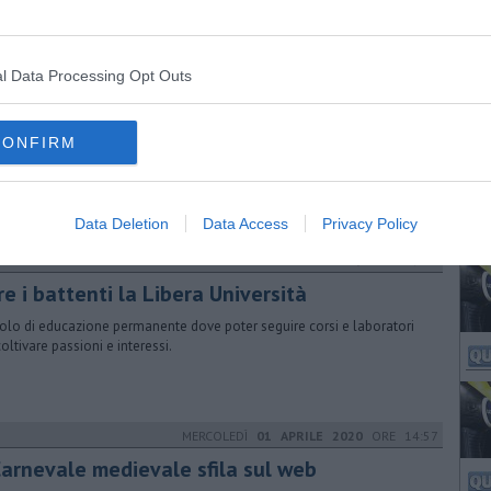
 l'attacco terroristico subito da Hamas
l Data Processing Opt Outs
MARTEDÌ
03 GENNAIO 2017
ORE 10:41
razioni. Scrivere e raccontare storie
CONFIRM
orso è composto da 28 lezioni frontali settimanali tenute da Francesco
nai, autore di testi teatrali e racconti
Data Deletion
Data Access
Privacy Policy
GIOVEDÌ
07 FEBBRAIO 2019
ORE 09:10
e i battenti la Libera Università
olo di educazione permanente dove poter seguire corsi e laboratori
coltivare passioni e interessi.
MERCOLEDÌ
01 APRILE 2020
ORE 14:57
 Carnevale medievale sfila sul web