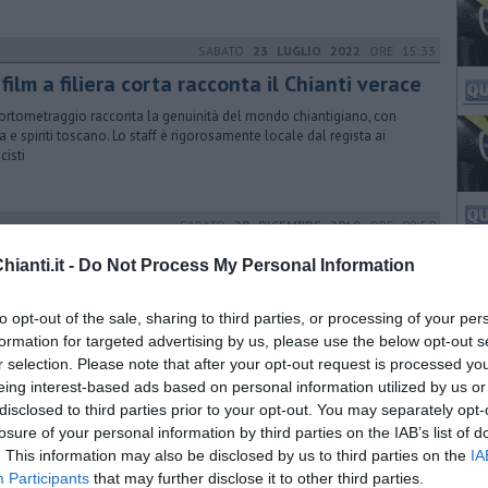
SABATO
23 LUGLIO 2022
ORE 15:33
film a filiera corta racconta il Chianti verace
ortometraggio racconta la genuinità del mondo chiantigiano, con
ia e spiriti toscano. Lo staff è rigorosamente locale dal regista ai
cisti
SABATO
28 DICEMBRE 2019
ORE 09:50
, un questionario per i pazienti
ianti.it -
Do Not Process My Personal Information
racconta la sua esperienza in ospedale?" Oltre 4mila i pazienti che
o già aderito all'indagine dell'azienda sanitaria
to opt-out of the sale, sharing to third parties, or processing of your per
formation for targeted advertising by us, please use the below opt-out s
r selection. Please note that after your opt-out request is processed y
eing interest-based ads based on personal information utilized by us or
GIOVEDÌ
12 OTTOBRE 2023
ORE 18:05
disclosed to third parties prior to your opt-out. You may separately opt-
aele, solidarietà unanime dal Consiglio
losure of your personal information by third parties on the IAB’s list of
gionale
. This information may also be disclosed by us to third parties on the
IA
Participants
that may further disclose it to other third parties.
arlamento toscano compatto ha espresso vicinanza al popolo ebraico