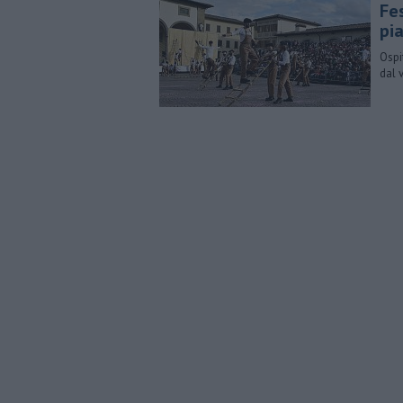
Fe
pi
Ospi
dal 