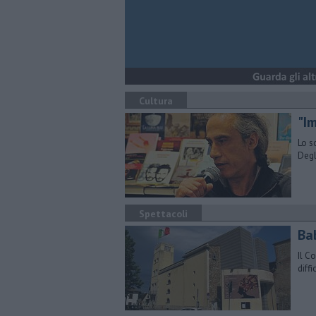
Cultura
"I
Lo s
Degl
Spettacoli
Bab
Il C
diffi