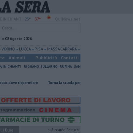
23°
37°
E IN CHIANTI
QuiNews.net
ato
08 Agosto 2026
LIVORNO
LUCCA
PISA
MASSA CARRARA
ste
Animali
Pubblicità
Contatti
A IN CHIANTI
RIGNANO SULL'ARNO
RUFINA
SAN
parmiare
Torna la scuola per i contadini del futuro
​Tutte le offerte
ui Blog
di Riccardo Ferrucci