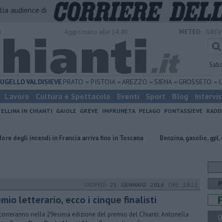
alla audience di
o
Aggiornato alle 14:40
METEO:
GREV
Sab
UGELLO
VALDISIEVE
PRATO
PISTOIA
AREZZO
SIENA
GROSSETO
Lavoro
Cultura e Spettacolo
Eventi
Sport
Blog
Intervi
ELLINA IN CHIANTI
GAIOLE
GREVE
IMPRUNETA
PELAGO
PONTASSIEVE
RADD
ndi in Francia arriva fino in Toscana
​Benzina, gasolio, gpl, ecco dove ris
GIOVEDÌ
21 GENNAIO 2016
ORE 18:21
mio letterario, ecco i cinque finalisti
orreranno nella 29esima edizione del premio del Chianti: Antonella
Q