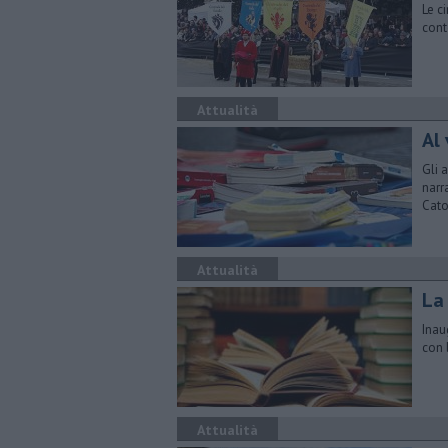
Le c
conte
Attualità
Al 
Gli a
narr
Cato
Attualità
La
Inau
con 
Attualità