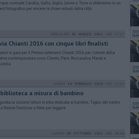
inque contrade Cavallo, Gallo, Giglio, Leone e Torre si sfideranno in un
st fotografico per vincere le chiavi virtuali della città
MERCOLEDÌ
02 MARZO 2016
ORE 17:27
via Chianti 2016 con cinque libri finalisti
utori in gara per il Premio Letterario Chianti 2016, per i talenti della
ativa contemporanea sono Cilento, Paris, Roccasalva, Marati e
zzella
LUNEDÌ
10 FEBBRAIO 2020
ORE 13:56
 biblioteca a misura di bambino
gurata la sezione lettori in erba dedicata ai bambini. Taglio del nastro
le Nonne Favolose e Nete per leggere
LUNEDÌ
03 OTTOBRE 2022
ORE 08:48