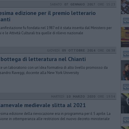
SABATO
07 GENNAIO 2017
ORE 15:23
esima edizione per il premio letterario
ianti
anifestazione fu fondata nel 1987 ed è stata inserita dal Ministero per
i e le Attività Culturali tra quelle di rilievo nazionale
GIOVEDÌ
09 OTTOBRE 2014
ORE 08:38
 bottega di letteratura nel Chianti
e un laboratorio con un'idea formativa di alto livello promosso da
sandro Raveggi, docente alla New York University
MARTEDÌ
10 MARZO 2020
ORE 19:54
 Carnevale medievale slitta al 2021
esima edizione della rievocazione era in programma per il 5 aprile. La
sione in ottemperanza alle restrizioni del nuovo decreto ministeriale