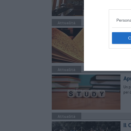
dopo
Persona
Attualità
Nar
Il c
Matto
Attualità
Apr
Un p
per 
Attualità
Il