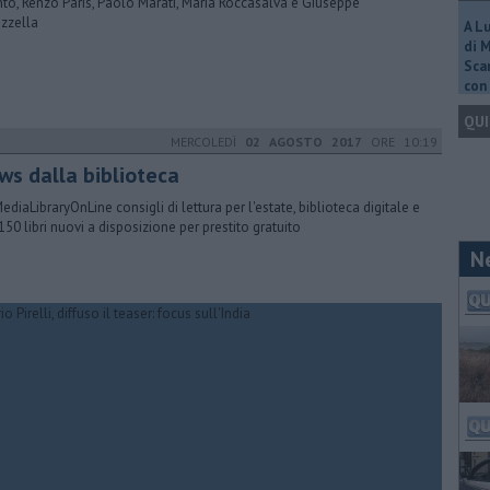
nto, Renzo Paris, Paolo Marati, Maria Roccasalva e Giuseppe
zzella
A L
di 
Scar
con 
QUI
MERCOLEDÌ
02 AGOSTO 2017
ORE 10:19
ws dalla biblioteca
ediaLibraryOnLine consigli di lettura per l'estate, biblioteca digitale e
150 libri nuovi a disposizione per prestito gratuito
N