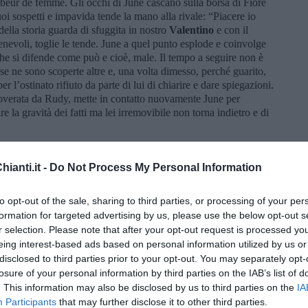
mbeur de femme. Gli occhi di June cascano sulla borsa di Fiore
oi sospetti e impavida tende la mano alla rivale: “Piacere io
ella storia guarda di sfuggita in nostro
Valentino
e con il
nevoli, toglie le tende. June a quel punto esplode e coinvolge
he si difende come può e cioè, male. Il tempo a seguire non è
e ne sono scoperte altre e, una volta dimesso, perché guarito,
r l’ostinato rifiuto da parte di lui di chiarire e dare spiegazioni.
overata da Rudy, mette in contatto nuovamente June per
 la gravità dei fatti ma lei irremovibile non torna indietro e di
dirla in breve, meglio sole che mal accompagnate no?
ianti.it -
Do Not Process My Personal Information
to opt-out of the sale, sharing to third parties, or processing of your per
formation for targeted advertising by us, please use the below opt-out s
r selection. Please note that after your opt-out request is processed y
eing interest-based ads based on personal information utilized by us or
disclosed to third parties prior to your opt-out. You may separately opt-
losure of your personal information by third parties on the IAB’s list of
. This information may also be disclosed by us to third parties on the
IA
Participants
that may further disclose it to other third parties.