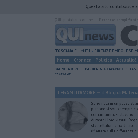
Questo sito contribuisce 
QUI
quotidiano online.
Percorso semplificat
TOSCANA
CHIANTI
FIRENZE
EMPOLESE
M
Home
Cronaca
Politica
Attualità
BAGNO A RIPOLI
BARBERINO-TAVARNELLE
CAST
CASCIANO
LEGAMI D'AMORE — il Blog di Malena 
Sono nata in un paese stran
persone si sono sempre conf
comari, amici. Restavano or
durante i loro vissuti. L'ar
sfaccettature e ho deciso p
riflettere sulla differenza d