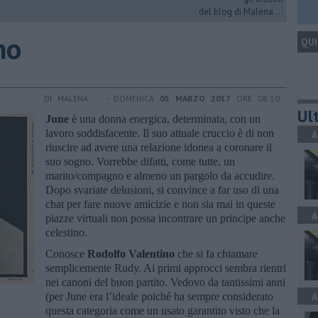
del blog di Malena ...
no
QUI
DI MALENA ... - DOMENICA
05 MARZO 2017
ORE 08:10
Ult
June
è una donna energica, determinata, con un
lavoro soddisfacente. Il suo attuale cruccio è di non
A
riuscire ad avere una relazione idonea a coronare il
suo sogno. Vorrebbe difatti, come tutte, un
marito/compagno e almeno un pargolo da accudire.
Dopo svariate delusioni, si convince a far uso di una
chat per fare nuove amicizie e non sia mai in queste
A
piazze virtuali non possa incontrare un principe anche
celestino.
Conosce
Rodolfo Valentino
che si fa chiamare
semplicemente Rudy. Ai primi approcci sembra rientri
nei canoni del buon partito. Vedovo da tantissimi anni
(per June era l’ideale poiché ha sempre considerato
A
questa categoria come un usato garantito visto che la