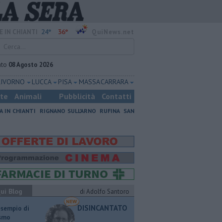
24°
36°
E IN CHIANTI
QuiNews.net
ato
08 Agosto 2026
LIVORNO
LUCCA
PISA
MASSA CARRARA
ste
Animali
Pubblicità
Contatti
A IN CHIANTI
RIGNANO SULL'ARNO
RUFINA
SAN
ui Blog
di Adolfo Santoro
DISINCANTATO
esempio di
ismo