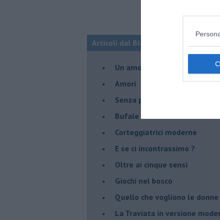
Persona
Articoli dal Blog “Legami d'amore” di
Un amore nato ai tempi del c
Amori
Senza parole - 1
Bufale d'amore
Corteggiatrici moderne
E se ci incontrassimo ?
Oltre ai cinque sensi
Giochi nel bosco
Quello che vogliono le donne
La Traviata in versione mode