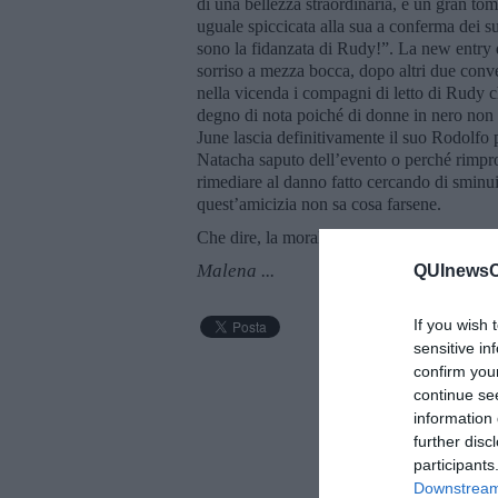
di una bellezza straordinaria, è un gran to
uguale spiccicata alla sua a conferma dei su
sono la fidanzata di Rudy!”. La new entry d
sorriso a mezza bocca, dopo altri due conve
nella vicenda i compagni di letto di Rudy c
degno di nota poiché di donne in nero non s
June lascia definitivamente il suo Rodolfo pe
Natacha saputo dell’evento o perché rimpr
rimediare al danno fatto cercando di sminuire
quest’amicizia non sa cosa farsene.
Che dire, la morale è sempre quella e per 
Malena ...
QUInewsCh
If you wish 
sensitive in
confirm you
continue se
information 
further disc
participants
Downstream 