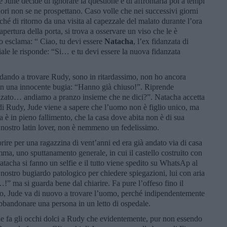
 June decide di ignorare la questione e di affrontarla poi a tempi
ori non se ne prospettano. Caso volle che nei successivi giorni
hé di ritorno da una visita al capezzale del malato durante l’ora
pertura della porta, si trova a osservare un viso che le è
to esclama: “ Ciao, tu devi essere
Natacha
, l’ex fidanzata di
le le risponde: “Si… e tu devi essere la nuova fidanzata
dando a trovare Rudy, sono in ritardassimo, non ho ancora
n una innocente bugia: “Hanno già chiuso!”. Riprende
zato… andiamo a pranzo insieme che ne dici?”. Natacha accetta
x di Rudy, Jude viene a sapere che l’uomo non è figlio unico, ma
tta è in pieno fallimento, che la casa dove abita non è di sua
il nostro latin lover, non è nemmeno un fedelissimo.
rire per una ragazzina di vent’anni ed era già andato via di casa
ma, uno sputtanamento generale, in cui il castello costruito con
atacha si fanno un selfie e il tutto viene spedito su WhatsAp al
nostro bugiardo patologico per chiedere spiegazioni, lui con aria
 ma si guarda bene dal chiarire. Fa pure l’offeso fino il
so, Jude va di nuovo a trovare l’uomo, perché indipendentemente
 abbandonare una persona in un letto di ospedale.
 fa gli occhi dolci a Rudy che evidentemente, pur non essendo