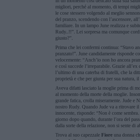
In un momento così delicato sulla sua salute
migliori, perché al momento, di tempi migli
le cose stessero volgendo al meglio sennonc
del pranzo, scendendo con l’ascensore, all’a
familiare. In un lampo June realizza e subi
Rudy..!!”. Lei sorpresa ma comunque cordia
giusto?”.
Prima che lei confermi continua: “Stavo an
pranzato!”. June candidamente risponde co
velocemente: “Anch’io non ho ancora pran
e così succede l’irreparabile. Grazie all’e
l’ultimo di una caterba di fratelli, che la di
proprietà e che per giunta per sua natura, 
Aveva difatti lasciato la moglie prima di mo
al momento della morte della moglie. Insom
grande fatica, crolla miseramente. Jude e N
nostro Rudy. Quando Jude va a ritrovare il 
innocente, risponde: “Non è come sembra…!”
giorno dopo quando, durante l’ora del pas
dalla sorte della relazione, non si sente di
Trova al suo capezzale
Fiore
una donna che