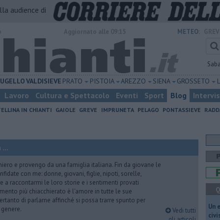
alla audience di
o
Aggiornato alle 09:15
METEO:
GREV
Sab
UGELLO
VALDISIEVE
PRATO
PISTOIA
AREZZO
SIENA
GROSSETO
Lavoro
Cultura e Spettacolo
Eventi
Sport
Blog
Intervi
ELLINA IN CHIANTI
GAIOLE
GREVE
IMPRUNETA
PELAGO
PONTASSIEVE
RADD
...
iero e provengo da una famiglia italiana. Fin da giovane le
idate con me: donne, giovani, figlie, nipoti, sorelle,
e a raccontarmi le loro storie e i sentimenti provati
Q
gomento più chiacchierato è l'amore in tutte le sue
ertanto di parlarne affinché si possa trarre spunto per
​Un 
i genere.
Vedi tutti
civ
gli articoli