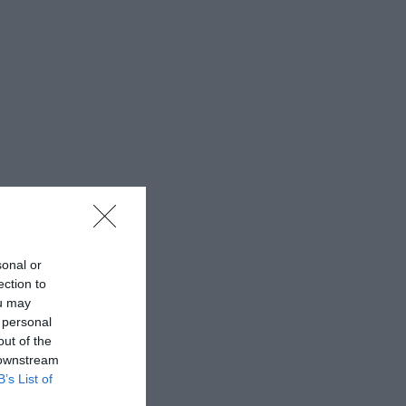
sonal or
ection to
ou may
 personal
out of the
 downstream
B’s List of