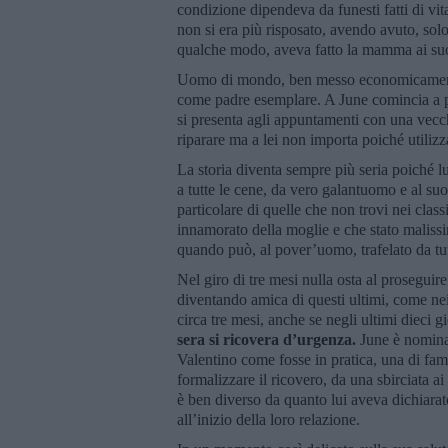
condizione dipendeva da funesti fatti di vita
non si era più risposato, avendo avuto, sol
qualche modo, aveva fatto la mamma ai su
Uomo di mondo, ben messo economicamente con
come padre esemplare. A June comincia a pi
si presenta agli appuntamenti con una vecc
riparare ma a lei non importa poiché utili
La storia diventa sempre più seria poiché lui
a tutte le cene, da vero galantuomo e al su
particolare di quelle che non trovi nei class
innamorato della moglie e che stato malis
quando può, al pover’uomo, trafelato da tut
Nel giro di tre mesi nulla osta al proseguir
diventando amica di questi ultimi, come nei 
circa tre mesi, anche se negli ultimi dieci 
sera si ricovera d’urgenza.
June è nominat
Valentino come fosse in pratica, una di fam
formalizzare il ricovero, da una sbirciata ai
è ben diverso da quanto lui aveva dichiara
all’inizio della loro relazione.