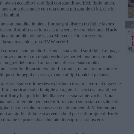
), aveva accudito i suoi figli con grandi sacrifici, figlio unico,
o una storia decennale con una donna più grande di lui, che in
oi bambini.
 una ditta in piena fioritura, si districa tra figli e lavoro
A
acere Rodolfo così intreccia una seria e vera relazione.
Rudy
hia automobile poiché la sua Mercedes è in carrozzeria a
zza la sua macchina, una BMW serie 1.
 conosce i suoi genitori e June a sua volta i suoi figli. Lui paga
o nuovo amore fa un regalo esclusivo per lei: una borsa molto
ici negozi del corso. Lui racconta di esser stato molto
simo a seguito di questo evento. La donna, da una mano come e
ti questi impegni e spesso, manda ai figli qualche pietanza.
e questo legame e June riesce perfino a trovare lavoro ai ragazzi e
film americani sulle famiglie allargate. La storia va avanti per
giorni Rudy ha qualche défaillance e la sua salute vacilla.
Una
a unica referente per avere informazioni sullo stato di salute di
iglia. Lei una volta in possesso dei documenti di Valentino per
 dati anagrafici di lui e si avvede che il paese di origine di Rudy
to durante le prime chiacchierate di reciproca conoscenza