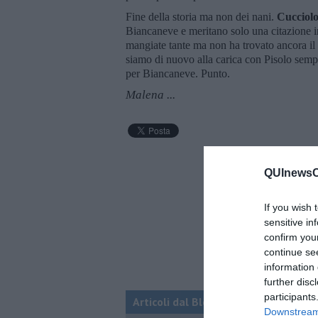
Fine della storia ma non dei nani.
Cucciol
Biancaneve e meritano solo una citazione i
mangiate tante ma non ha trovato ancora il p
siamo di nuovo alla carica con Pisolo semp
per Biancaneve. Punto.
Malena ...
QUInewsCh
If you wish 
sensitive in
confirm you
continue se
information 
further disc
participants
Articoli dal Blog “Legami d'amore” di
Downstream 