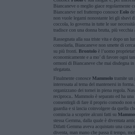
Biancaneve o meglio giace regolarmente con
Biancaneve nel frattempo conosce
Eolo
de
non vuole legami nonostante lei gli sbavi die
coccola, lo governa in tutte le sue necessit
tradisce con una donna brutta, più vecchia
Rassegnata alla sua triste vita e dopo un l
consolarla, Biancaneve non smette di cercare
su più fronti.
Brontolo
è l’uomo proprietar
economicamente e a mo’ di favore ogni tanto
ormoni di Biancaneve che mai disdegna in t
sfegatata.
Finalmente conosce
Mammolo
tramite un
interessata al tema del mantenersi in forma.
organizzano dei tornei in piena regola. Nas
reciproca.. Mammolo è separato ed ha una r
consentirgli di fare il proprio comodo non 
guardia e si lascia coinvolgere da quella 
comincia a scoprire alcuni fatti su
Mammol
stessa Gemma, dalla quale è diventata ami
Difatti Gemma aveva acquistato una casa 
diventa, man mano che passa il tempo, molt