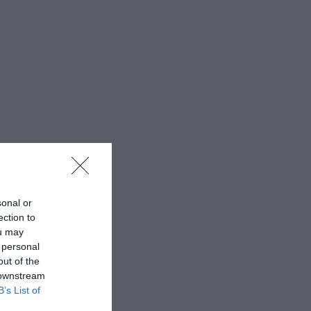
sonal or
ection to
ou may
 personal
out of the
 downstream
B’s List of