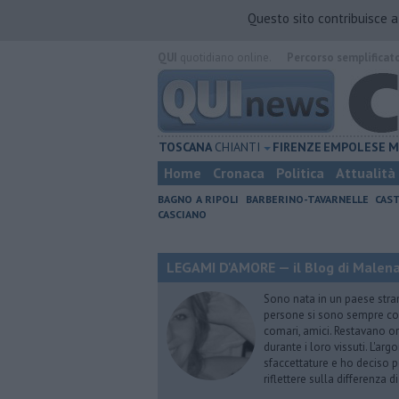
Questo sito contribuisce 
QUI
quotidiano online.
Percorso semplificat
TOSCANA
CHIANTI
FIRENZE
EMPOLESE
M
Home
Cronaca
Politica
Attualità
BAGNO A RIPOLI
BARBERINO-TAVARNELLE
CAST
CASCIANO
LEGAMI D'AMORE — il Blog di Malena 
Sono nata in un paese stran
persone si sono sempre conf
comari, amici. Restavano or
durante i loro vissuti. L'ar
sfaccettature e ho deciso p
riflettere sulla differenza d