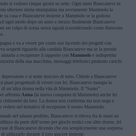
lo si vedono cinque giorni su sette. Ogni tanto Biancaneve in
esta ulteriore storia strampalata ma ovviamente Mammolo la
te su casa e Biancaneve insieme a Mammolo se la godono
. Ad ogni modo dopo un anno e mezzo finalmente Biancaneve
r un colpo di scena senza uguali (considerando come finiscono
ma.
agna e va a vivere per conto suo facendo dei progetti con
a sospetti riguardo alla candida Biancaneve ma se la prende
aiutarla a recuperare il rapporto con
Mammolo
e indispettita
ozzeria della sua macchina, messaggi telefonici piuttosto carichi
.
depressione e si sente insicuro di tutto. Chiede a Biancaneve
 piani progettuali di vivere con lei. Biancaneve mangia la
a di un’altra donna nella vita di Mammolo. Il “Santo”
ve affronta
Anna
(la nuova conquista di Mammolo) anche lei
ersi chilometri da loro. La donna non conferma ma non nega e
on vedere nel tentativo di recuperare il nostro Mammolo.
suale nel talamo proibito, Biancaneve si ritrova fra le mani un
’utilizzo da parte dell’uomo per giochi erotici con altre donne, lei
ccuse di Biancaneve dicendo che era semplicemente una sorpresa
di utilizzarlo durante il loro giacere insieme.