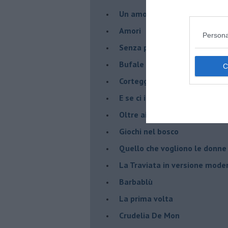
Un amore nato ai tempi del c
Amori
Persona
Senza parole - 1
Bufale d'amore
Corteggiatrici moderne
E se ci incontrassimo ?
Oltre ai cinque sensi
Giochi nel bosco
Quello che vogliono le donne
La Traviata in versione mode
Barbablù
La prima volta
Crudelia De Mon