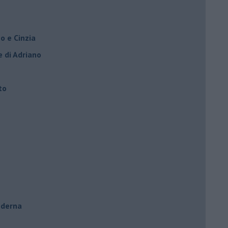
o e Cinzia
e di Adriano
to
oderna