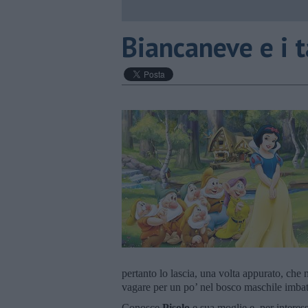
Biancaneve e i t
pertanto lo lascia, una volta appurato, ch
vagare per un po’ nel bosco maschile imbatt
Conosce
Pisolo
e sua moglie e, per interes