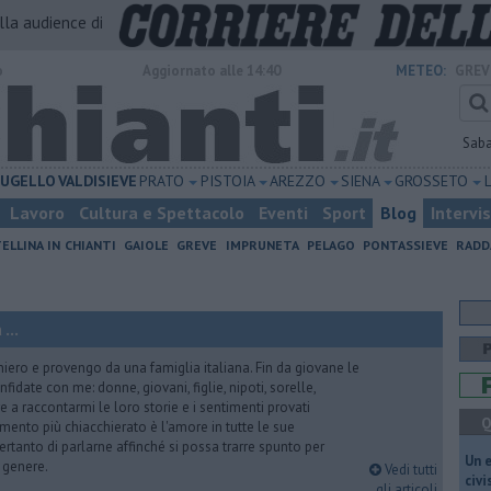
alla audience di
o
Aggiornato alle 14:40
METEO:
GREV
Sab
UGELLO
VALDISIEVE
PRATO
PISTOIA
AREZZO
SIENA
GROSSETO
Lavoro
Cultura e Spettacolo
Eventi
Sport
Blog
Intervi
ELLINA IN CHIANTI
GAIOLE
GREVE
IMPRUNETA
PELAGO
PONTASSIEVE
RADD
...
iero e provengo da una famiglia italiana. Fin da giovane le
idate con me: donne, giovani, figlie, nipoti, sorelle,
e a raccontarmi le loro storie e i sentimenti provati
Q
gomento più chiacchierato è l'amore in tutte le sue
ertanto di parlarne affinché si possa trarre spunto per
​Un 
i genere.
Vedi tutti
civ
gli articoli