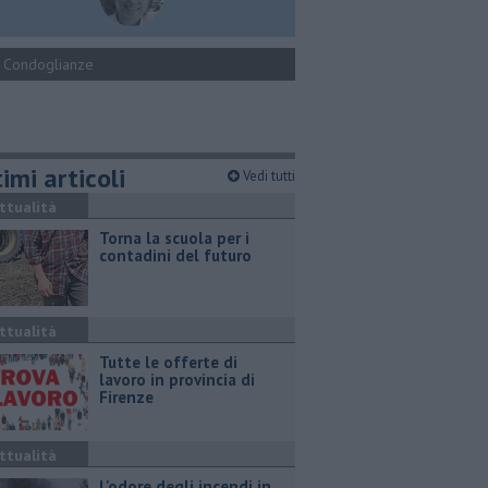
Condoglianze
imi articoli
Vedi tutti
ttualità
Torna la scuola per i
contadini del futuro
ttualità
​Tutte le offerte di
lavoro in provincia di
Firenze
ttualità
L'odore degli incendi in