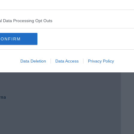
oronavirus
l Data Processing Opt Outs
CONFIRM
Data Deletion
Data Access
Privacy Policy
rna