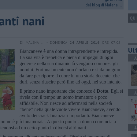
del blog di Malena ...
anti nani
QUI
DI MALENA ... - DOMENICA
24 APRILE 2016
ORE 07:05
Ult
Biancaneve è una donna intraprendente e intrepida.
La sua vita è frenetica e piena di impegni di ogni
A
genere e nella sua dinamicità vengono compresi gli
uomini. Fortunatamente non è orfana e si da un gran
da fare per riporre il cuore in una storia decente, che
duri, senza riuscire però fino ad oggi, nel suo intento.
Il primo nano importante che conosce è
Dotto.
Egli si
A
rivela con il tempo un uomo immaturo e poco
affidabile. Non riesce ad affermarsi nella società
“bene” nella quale vuole vivere Biancaneve, avendo
avuto dei crack finanziari importanti. Biancaneve
e non ne è più innamorata. A questo punto la donna comincia a
endosi ad un certo punto in diversi altri nani.
A
si in comune, diventano inseparabili. Pisolo si innamora di