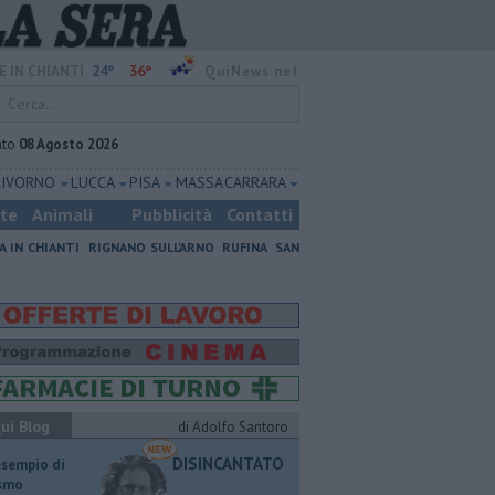
24°
36°
E IN CHIANTI
QuiNews.net
ato
08 Agosto 2026
LIVORNO
LUCCA
PISA
MASSA CARRARA
ste
Animali
Pubblicità
Contatti
A IN CHIANTI
RIGNANO SULL'ARNO
RUFINA
SAN
ui Blog
di Adolfo Santoro
DISINCANTATO
esempio di
ismo