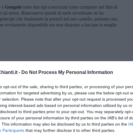
o
e
Gongolo
sono due tipi conosciuti come comparse nel film di
n tal senso. Biancaneve quindi di mele avvelenate ne ha
rincipe che finalmente la porterà nel suo castello, pertanto ora,
re ovviamente disponibile ma non disposto a lasciare la moglie
ianti.it -
Do Not Process My Personal Information
to opt-out of the sale, sharing to third parties, or processing of your per
formation for targeted advertising by us, please use the below opt-out s
r selection. Please note that after your opt-out request is processed y
eing interest-based ads based on personal information utilized by us or
disclosed to third parties prior to your opt-out. You may separately opt-
losure of your personal information by third parties on the IAB’s list of
. This information may also be disclosed by us to third parties on the
IA
 Malena ...
Participants
that may further disclose it to other third parties.