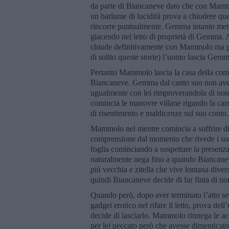
da parte di Biancaneve dato che con Mammo
un barlume di lucidità prova a chiudere qu
rincorre puntualmente. Gemma intanto met
giacendo nel letto di proprietà di Gemma
chiude definitivamente con Mammolo ma pe
di solito queste storie) l’uomo lascia Gem
Pertanto Mammolo lascia la casa della comp
Biancaneve. Gemma dal canto suo non avev
ugualmente con lei rimproverandola di non 
comincia le manovre villane rigando la carr
di risentimento e maldicenze sul suo conto
Mammolo nel mentre comincia a soffrire di 
comprensione dal momento che rivede i suoi
foglia cominciando a sospettare la presenz
naturalmente nega fino a quando Biancane
più vecchia e zitella che vive lontana div
quindi Biancaneve decide di far finta di n
Quando però, dopo aver terminato l’atto ses
gadget erotico nel rifare il letto, prova dell
decide di lasciarlo. Mammolo rinnega le a
per lei peccato però che avesse dimenticato 