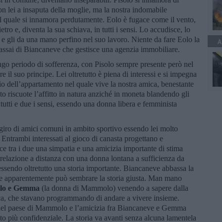
 lei a insaputa della moglie, ma la nostra indomabile
l quale si innamora perdutamente. Eolo è fugace come il vento,
tro e, diventa la sua schiava, in tutti i sensi. Lo accudisce, lo
à e gli da una mano perfino nel suo lavoro. Niente da fare Eolo la
A
 assai di Biancaneve che gestisce una agenzia immobiliare.
ungo periodo di sofferenza, con Pisolo sempre presente però nel
 il suo principe. Lei oltretutto è piena di interessi e si impegna
io dell’appartamento nel quale vive la nostra amica, benestante
 riscuote l’affitto in natura anziché in moneta blandendo gli
utti e due i sensi, essendo una donna libera e femminista
 giro di amici comuni in ambito sportivo essendo lei molto
 Entrambi interessati al gioco di canasta progettano e
ce tra i due una simpatia e una amicizia importante di stima
elazione a distanza con una donna lontana a sufficienza da
essendo oltretutto una storia importante. Biancaneve abbassa la
che apparentemente può sembrare la storia giusta. Man mano
o e Gemma
(la donna di Mammolo) venendo a sapere dalla
ca, che stavano programmando di andare a vivere insieme.
nel paese di Mammolo e l’amicizia fra Biancaneve e Gemma
o più confidenziale. La storia va avanti senza alcuna lamentela