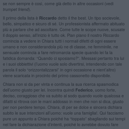
se non sempre è così, come già detto in altre occasioni (vedi
trumpet friend
).
Il primo della lista è
Riccardo
detto il the best. Un tipo socievole,
bello, simpatico e sicuro di sé. Un professionista affermato abituato
più a parlare che ad ascoltare. Come tutte le scope nuove, scusate
il doppio senso, all’inizio è tutto ok. Pian piano il nostro Riccardo
comincia a vedere in Chiara tutti i normali difetti di ogni essere
umano e non considerandola più ne di classe, ne femminile, ne
sensuale comincia a fare retromarcia specie quando lei fa la
fatidica domanda: “Quando ci sposiamo?”. Messasi pertanto tra lui
e i suoi obbiettivi (l’uomo vuole solo divertirsi, intendendo con tale
parola il solo “orizzontalizzarsi” in ogni occasione e nient’altro)
viene scaricata in procinto del primo cassonetto disponibile.
Chiara non si da per vinta e continua la sua ricerca spasmodica
dell’uomo giusto per lei. Incontra quindi
Federico
, uomo forte,
deciso, coraggioso che va subito al sodo quando vuole qualcosa e
difatti si ritrova con le mani addosso in men che non si dica, giusto
per non perdere tempo. Chiara, di per se dolce e sincera dichiara
subito le sue intenzioni all’uomo: vuole una famiglia!. Qui facciamo
pure un appunto a Chiara poiché ha “toppato” sbagliando sui tempi
nel fare la dichiarazione d’intenti, poiché lo avrebbe dovuto fare