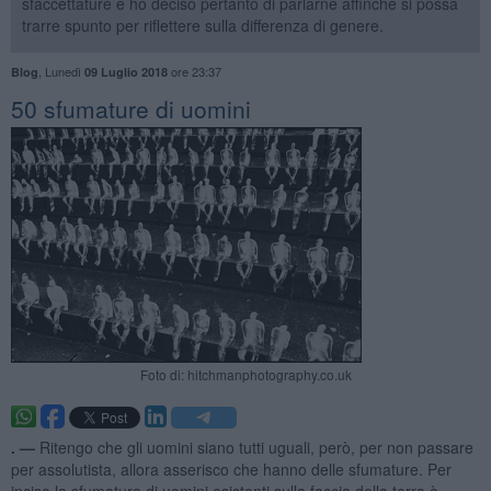
sfaccettature e ho deciso pertanto di parlarne affinché si possa
trarre spunto per riflettere sulla differenza di genere.
,
Lunedì
ore 23:37
Blog
09 Luglio 2018
50 sfumature di uomini
Foto di: hitchmanphotography.co.uk
. —
Ritengo che gli uomini siano tutti uguali, però, per non passare
per assolutista, allora asserisco che hanno delle sfumature. Per
inciso la sfumatura di uomini esistenti sulla faccia della terra è