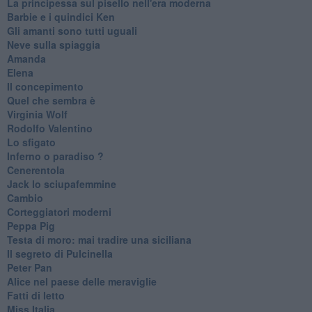
La principessa sul pisello nell'era moderna
Barbie e i quindici Ken
Gli amanti sono tutti uguali
Neve sulla spiaggia
Amanda
Elena
Il concepimento
Quel che sembra è
Virginia Wolf
Rodolfo Valentino
Lo sfigato
Inferno o paradiso ?
Cenerentola
Jack lo sciupafemmine
Cambio
Corteggiatori moderni
Peppa Pig
Testa di moro: mai tradire una siciliana
Il segreto di Pulcinella
Peter Pan
Alice nel paese delle meraviglie
Fatti di letto
Miss Italia