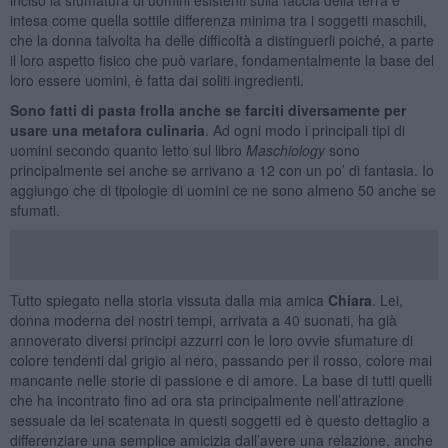
intesa come quella sottile differenza minima tra i soggetti maschili,
che la donna talvolta ha delle difficoltà a distinguerli poiché, a parte
il loro aspetto fisico che può variare, fondamentalmente la base del
loro essere uomini, è fatta dai soliti ingredienti.
Sono fatti di pasta frolla anche se farciti diversamente per
usare una metafora culinaria
. Ad ogni modo i principali tipi di
uomini secondo quanto letto sul libro
Maschiology
sono
principalmente sei anche se arrivano a 12 con un po’ di fantasia. Io
aggiungo che di tipologie di uomini ce ne sono almeno 50 anche se
sfumati.
Tutto spiegato nella storia vissuta dalla mia amica
Chiara
. Lei,
donna moderna dei nostri tempi, arrivata a 40 suonati, ha già
annoverato diversi principi azzurri con le loro ovvie sfumature di
colore tendenti dal grigio al nero, passando per il rosso, colore mai
mancante nelle storie di passione e di amore. La base di tutti quelli
che ha incontrato fino ad ora sta principalmente nell’attrazione
sessuale da lei scatenata in questi soggetti ed è questo dettaglio a
differenziare una semplice amicizia dall’avere una relazione, anche