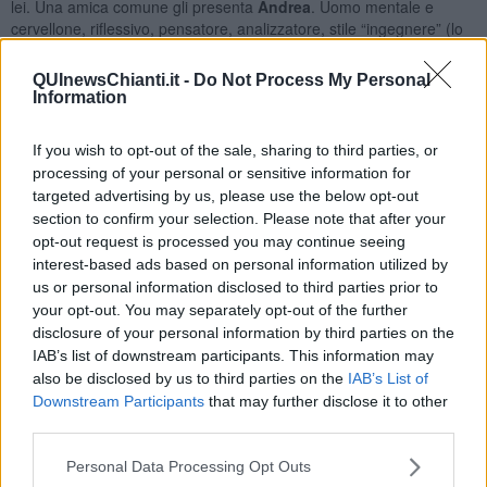
lei. Una amica comune gli presenta
Andrea
. Uomo mentale e
cervellone, riflessivo, pensatore, analizzatore, stile “ingegnere” (lo
so è uno stereotipo… ma ci sta nel racconto) sempre a leggere, a
guardare il telegiornale, ma sempre distratto e imbranato anche se
QUInewsChianti.it -
Do Not Process My Personal
sensibile e dolce. In pratica un figlio da accudire e quindi nemmeno
Information
questo può andar bene a Chiara. Fine dell’ennesima storia d’amore
andata a male per incompatibilità di carattere. Mai perdersi d’animo
If you wish to opt-out of the sale, sharing to third parties, or
e la mia amica essendo una tosta, continua imperterrita insistendo
processing of your personal or sensitive information for
nel cercare.
targeted advertising by us, please use the below opt-out
Al lavoro arriva un nuovo dipendente di nome
Orazio
. Dipendente
section to confirm your selection. Please note that after your
di nome e di fatto perché pur essendo un uomo espansivo non sta
opt-out request is processed you may continue seeing
mai zitto, parla sempre di sé e di ciò che prova. Lui comincia subito
interest-based ads based on personal information utilized by
a corteggiarla lasciando a Chara messaggini scritti a mano e
us or personal information disclosed to third parties prior to
fiorellini sulla scrivania. Lei si lascia coinvolgere anche se non è il
your opt-out. You may separately opt-out of the further
suo tipo ideale anzi per la verità non le piace affatto ne fisicamente
disclosure of your personal information by third parties on the
ne intellettualmente. Alla fine della fiera si sposa per sistemarsi,
IAB’s list of downstream participants. This information may
poiché lui è l’unico a non scappare di fronte alla richiesta di Chiara
also be disclosed by us to third parties on the
IAB’s List of
oramai stanca di cercare l’ago nel pagliaio ma non è felice.
Downstream Participants
that may further disclose it to other
Rassegnata a un destino e a una sorte che non è toccata a lei
third parties.
(poiché guarda di sottocchio l’erba delle vicine, sempre verde,
brillante e rigogliosa) vive la sua vita di relazione senza
Personal Data Processing Opt Outs
entusiasmo. La verità è che non è attratta da Orazio perché in