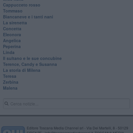
Cappucceto rosso
Tommaso
Biancaneve e i tanti nani
La sirenetta
Concetta
Eleonora
Angelica
Peperina
Linda
Il sultano e le sue concubine
Terence, Candy e Susanna
La storia di Milena
Teresa
Zerbina
Malena
Editore Toscana Media Channel srl - Via Dei Martelli, 8 - 50129
FIRENZE - info@toscanamediachannel.it. TOSCANA MEDIA