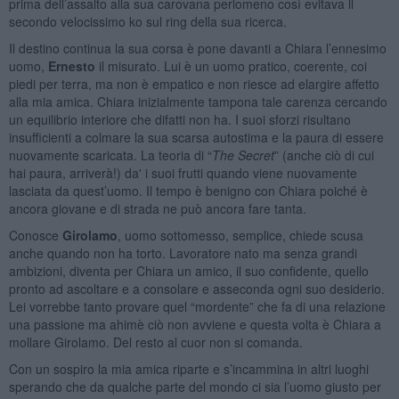
prima dell’assalto alla sua carovana perlomeno così evitava il
secondo velocissimo ko sul ring della sua ricerca.
Il destino continua la sua corsa è pone davanti a Chiara l’ennesimo
uomo,
Ernesto
il misurato. Lui è un uomo pratico, coerente, coi
piedi per terra, ma non è empatico e non riesce ad elargire affetto
alla mia amica. Chiara inizialmente tampona tale carenza cercando
un equilibrio interiore che difatti non ha. I suoi sforzi risultano
insufficienti a colmare la sua scarsa autostima e la paura di essere
nuovamente scaricata. La teoria di “
The Secret
” (anche ciò di cui
hai paura, arriverà!) da' i suoi frutti quando viene nuovamente
lasciata da quest’uomo. Il tempo è benigno con Chiara poiché è
ancora giovane e di strada ne può ancora fare tanta.
Conosce
Girolamo
, uomo sottomesso, semplice, chiede scusa
anche quando non ha torto. Lavoratore nato ma senza grandi
ambizioni, diventa per Chiara un amico, il suo confidente, quello
pronto ad ascoltare e a consolare e asseconda ogni suo desiderio.
Lei vorrebbe tanto provare quel “mordente” che fa di una relazione
una passione ma ahimè ciò non avviene e questa volta è Chiara a
mollare Girolamo. Del resto al cuor non si comanda.
Con un sospiro la mia amica riparte e s’incammina in altri luoghi
sperando che da qualche parte del mondo ci sia l’uomo giusto per