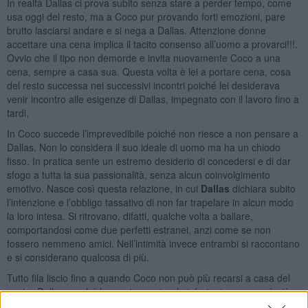
In realtà Dallas ci prova subito senza stare a perder tempo, come
usa oggi del resto, ma a Coco pur provando forti emozioni, pare
brutto lasciarsi andare e si nega a Dallas. Attenzione donne
accettare una cena implica il tacito consenso all’uomo a provarci!!!.
Ovvio che il tipo non demorde e invita nuovamente Coco a una
cena, sempre a casa sua. Questa volta è lei a portare cena, cosa
del resto successa nei successivi incontri poiché lei desiderava
venir incontro alle esigenze di Dallas, impegnato con il lavoro fino a
tardi.
In Coco succede l’imprevedibile poiché non riesce a non pensare a
Dallas. Non lo considera il suo ideale di uomo ma ha un chiodo
fisso. In pratica sente un estremo desiderio di concedersi e di dar
sfogo a tutta la sua passionalità, senza alcun coinvolgimento
emotivo. Nasce così questa relazione, in cui
Dallas
dichiara subito
l’intenzione e l’obbligo tassativo di non far trapelare in alcun modo
la loro intesa. Si ritrovano, difatti, qualche volta a ballare,
comportandosi come due perfetti estranei, anzi come se non
fossero nemmeno amici. Nell’intimità invece entrambi si raccontano
e si considerano qualcosa di più.
Tutto fila liscio fino a quando Coco non può più recarsi a casa del
nostro Dallas perché ha avuto un piccolo infortunio e non può più
guidare la macchina. Passano dei mesi e lui non si degna