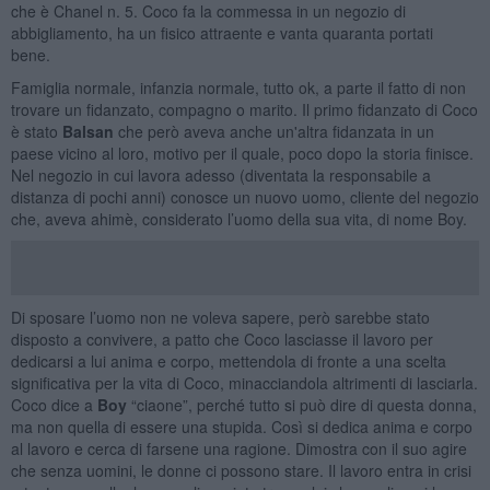
che è Chanel n. 5. Coco fa la commessa in un negozio di
abbigliamento, ha un fisico attraente e vanta quaranta portati
bene.
Famiglia normale, infanzia normale, tutto ok, a parte il fatto di non
trovare un fidanzato, compagno o marito. Il primo fidanzato di Coco
è stato
Balsan
che però aveva anche un'altra fidanzata in un
paese vicino al loro, motivo per il quale, poco dopo la storia finisce.
Nel negozio in cui lavora adesso (diventata la responsabile a
distanza di pochi anni) conosce un nuovo uomo, cliente del negozio
che, aveva ahimè, considerato l’uomo della sua vita, di nome Boy.
Di sposare l’uomo non ne voleva sapere, però sarebbe stato
disposto a convivere, a patto che Coco lasciasse il lavoro per
dedicarsi a lui anima e corpo, mettendola di fronte a una scelta
significativa per la vita di Coco, minacciandola altrimenti di lasciarla.
Coco dice a
Boy
“ciaone”, perché tutto si può dire di questa donna,
ma non quella di essere una stupida. Così si dedica anima e corpo
al lavoro e cerca di farsene una ragione. Dimostra con il suo agire
che senza uomini, le donne ci possono stare. Il lavoro entra in crisi