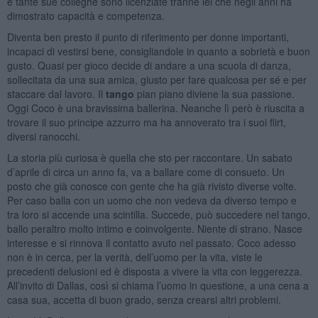
e tante sue colleghe sono licenziate tranne lei che negli anni ha
dimostrato capacità e competenza.
Diventa ben presto il punto di riferimento per donne importanti,
incapaci di vestirsi bene, consigliandole in quanto a sobrietà e buon
gusto. Quasi per gioco decide di andare a una scuola di danza,
sollecitata da una sua amica, giusto per fare qualcosa per sé e per
staccare dal lavoro. Il
tango
pian piano diviene la sua passione.
Oggi Coco è una bravissima ballerina. Neanche lì però è riuscita a
trovare il suo principe azzurro ma ha annoverato tra i suoi flirt,
diversi ranocchi.
La storia più curiosa è quella che sto per raccontare. Un sabato
d’aprile di circa un anno fa, va a ballare come di consueto. Un
posto che già conosce con gente che ha già rivisto diverse volte.
Per caso balla con un uomo che non vedeva da diverso tempo e
tra loro si accende una scintilla. Succede, può succedere nel tango,
ballo peraltro molto intimo e coinvolgente. Niente di strano. Nasce
interesse e si rinnova il contatto avuto nel passato. Coco adesso
non è in cerca, per la verità, dell’uomo per la vita, viste le
precedenti delusioni ed è disposta a vivere la vita con leggerezza.
All’invito di Dallas, così si chiama l’uomo in questione, a una cena a
casa sua, accetta di buon grado, senza crearsi altri problemi.