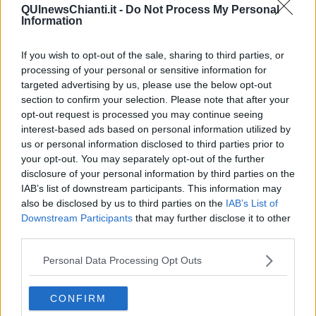
QUInewsChianti.it -
Do Not Process My Personal
nemmeno di andare a prendere un caffè con Coco giusto appunto
Information
per salutarla. La donna prende le distanze e cassa il nome di
Dallas dalla lista degli amici. Il sospetto di Coco è che l’uomo sia
impegnato in altra relazione e non voglia in alcun modo farsi
If you wish to opt-out of the sale, sharing to third parties, or
scoprire ma non ha, né la voglia né il tempo, per fare la 007, poiché
processing of your personal or sensitive information for
fondamentalmente, la questione non merita niente. Dulcis in fundo,
targeted advertising by us, please use the below opt-out
si ritrovano pochi giorni fa a ballare e l’uomo a completamento di
section to confirm your selection. Please note that after your
un epilogo che conferma il suo “essere”, a questo punto, lascio a
opt-out request is processed you may continue seeing
voi definirlo, non la va nemmeno a salutare e fa invece il “piacione”
interest-based ads based on personal information utilized by
con un'altra donna, dando l’idea del lupo che esce dalla tana solo
us or personal information disclosed to third parties prior to
quando ha fame per cacciare prede con cui saziarsi, sempre senza
your opt-out. You may separately opt-out of the further
alcun coinvolgimento affettivo che sicuramente ha già altrove.
disclosure of your personal information by third parties on the
Coco
mossa da un sentimento di rabbia e molto offesa da questo
IAB’s list of downstream participants. This information may
comportamento ignobile, una volta a casa, invia un messaggio a
also be disclosed by us to third parties on the
IAB’s List of
Dallas, giusto per fargli sapere di averlo visto. Lui si scusa come
Downstream Participants
that may further disclose it to other
meglio può, ma la figuraccia fatta, ormai è stampata in queste
third parties.
pagine.
Personal Data Processing Opt Outs
Oggi le relazioni sono molto difficili da gestire e tutti si lamentano
del fatto che le donne sono complesse, ma mi sento di dire che
nemmeno gli uomini sono così perfetti. Analizzando la situazione mi
CONFIRM
chiedo a questo punto se essere amici di letto, sex friend o tromba-