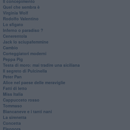
Il concepimento
Quel che sembra è
Virginia Wolf
Rodolfo Valentino
Lo sfigato
Inferno o paradiso ?
Cenerentola
Jack lo sciupafemmine
Cambio
Corteggiatori moderni
Peppa Pig
Testa di moro: mai tradire una siciliana
Il segreto di Pulcinella
Peter Pan
Alice nel paese delle meraviglie
Fatti di letto
Miss Italia
Cappucceto rosso
Tommaso
Biancaneve e i tanti nani
La sirenetta
Concetta
Eleonora