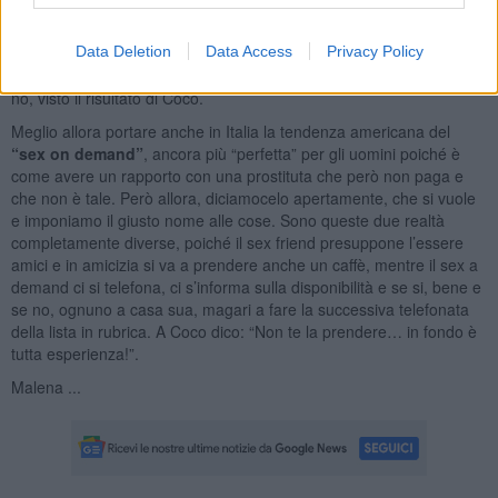
amico come si dice in gergo, può funzionare. Adulti, vaccinati e
consenzienti, insomma alla pari, dove si pensa di poter intrattenere
Data Deletion
Data Access
Privacy Policy
una relazione esclusivamente di sesso, senza implicazioni
sentimentali ne obblighi di sorta è proprio possibile?. A quanto pare
no, visto il risultato di Coco.
Meglio allora portare anche in Italia la tendenza americana del
“sex on demand”
, ancora più “perfetta” per gli uomini poiché è
come avere un rapporto con una prostituta che però non paga e
che non è tale. Però allora, diciamocelo apertamente, che si vuole
e imponiamo il giusto nome alle cose. Sono queste due realtà
completamente diverse, poiché il sex friend presuppone l’essere
amici e in amicizia si va a prendere anche un caffè, mentre il sex a
demand ci si telefona, ci s’informa sulla disponibilità e se si, bene e
se no, ognuno a casa sua, magari a fare la successiva telefonata
della lista in rubrica. A Coco dico: “Non te la prendere… in fondo è
tutta esperienza!”.
Malena ...