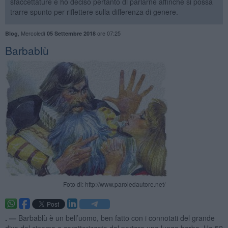
sfaccettature e ho deciso pertanto di parlarne affinché si possa
trarre spunto per riflettere sulla differenza di genere.
,
Mercoledì
ore 07:25
Blog
05 Settembre 2018
Barbablù
Foto di: http://www.paroledautore.net/
. —
Barbablù è un bell’uomo, ben fatto con i connotati del grande
divo del cinema e caratterizzato dal portare una lunga barba. Ha 52