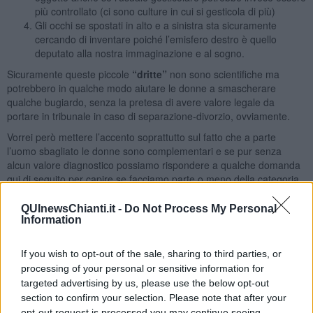
più controllato (ci sono culture in cui si gesticola di più)
Gli occhi se spostati in alto e a sinistra sta sicuramente
cercando di inventare poiché l’emisfero destro è quello
deputato alla nostra immaginazione e al sogno.
Sicuramente queste piccole
“dritte”
non sono scientifiche ma
potrebbero in qualche modo aiutare le donne a smascherare
qualche bugiardo, senza la pretesa di avere valore legale da
portare in tribunale in caso di separazione-divorzio, ovviamente.
Vorrei però mettere l’accento soprattutto sul fatto che a parte
l’uomo sbagliato le donne sono complementari e se pur senza
alcun valore diagnostico possiamo rispondere a qualche domanda
qui di seguito per capire se facciamo parte o meno della categoria
dei dipendenti. Le domande sono tratte dal libro “La Dipendenza
Affettiva: come uscire dalla maledizione di una relazione distruttiva..
QUInewsChianti.it -
Do Not Process My Personal
Information
o almeno migliorarla”, Franco Nanetti – Ed. Pendragon. Maggiore
sarà il numero delle risposte affermative maggiore sarà la vostra
dipendenza affettiva.
Buon divertimento!
If you wish to opt-out of the sale, sharing to third parties, or
processing of your personal or sensitive information for
1. Vi capita di sentirvi attratti in modo quasi magnetico dal partner,
provando per lui/lei un’attrazione sessuale molto intensa? Oppure
targeted advertising by us, please use the below opt-out
vi sentite distanti e poco coinvolti?
section to confirm your selection. Please note that after your
opt-out request is processed you may continue seeing