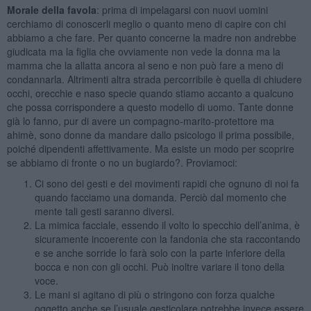
Morale della favola
: prima di impelagarsi con nuovi uomini
cerchiamo di conoscerli meglio o quanto meno di capire con chi
abbiamo a che fare. Per quanto concerne la madre non andrebbe
giudicata ma la figlia che ovviamente non vede la donna ma la
mamma che la allatta ancora al seno e non può fare a meno di
condannarla. Altrimenti altra strada percorribile è quella di chiudere
occhi, orecchie e naso specie quando stiamo accanto a qualcuno
che possa corrispondere a questo modello di uomo. Tante donne
già lo fanno, pur di avere un compagno-marito-protettore ma
ahimè, sono donne da mandare dallo psicologo il prima possibile,
poiché dipendenti affettivamente. Ma esiste un modo per scoprire
se abbiamo di fronte o no un bugiardo?. Proviamoci:
Ci sono dei gesti e dei movimenti rapidi che ognuno di noi fa
quando facciamo una domanda. Perciò dal momento che
mente tali gesti saranno diversi.
La mimica facciale, essendo il volto lo specchio dell’anima, è
sicuramente incoerente con la fandonia che sta raccontando
e se anche sorride lo farà solo con la parte inferiore della
bocca e non con gli occhi. Può inoltre variare il tono della
voce.
Le mani si agitano di più o stringono con forza qualche
oggetto anche se l’usuale gesticolare potrebbe invece essere