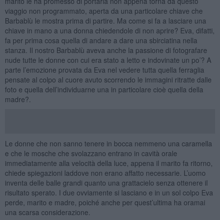
marito le ha promesso di portarla non appena torna da questo
viaggio non programmato, aperta da una particolare chiave che
Barbablù le mostra prima di partire. Ma come si fa a lasciare una
chiave in mano a una donna chiedendole di non aprire? Eva, difatti,
fa per prima cosa quella di andare a dare una sbirciatina nella
stanza. Il nostro Barbablù aveva anche la passione di fotografare
nude tutte le donne con cui era stato a letto e indovinate un po’? A
parte l’emozione provata da Eva nel vedere tutta quella ferraglia
pensate al colpo al cuore avuto scorrendo le immagini ritratte dalle
foto e quella dell’individuarne una in particolare cioè quella della
madre?.
Le donne che non sanno tenere in bocca nemmeno una caramella
e che le mosche che svolazzano entrano in cavità orale
immediatamente alla velocità della luce, appena il marito fa ritorno,
chiede spiegazioni laddove non erano affatto necessarie. L’uomo
inventa delle balle grandi quanto una grattacielo senza ottenere il
risultato sperato. I due ovviamente si lasciano e in un sol colpo Eva
perde, marito e madre, poiché anche per quest’ultima ha oramai
una scarsa considerazione.