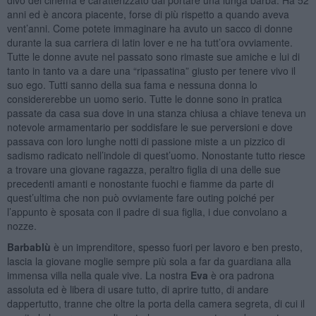
anni ed è ancora piacente, forse di più rispetto a quando aveva
vent’anni. Come potete immaginare ha avuto un sacco di donne
durante la sua carriera di latin lover e ne ha tutt’ora ovviamente.
Tutte le donne avute nel passato sono rimaste sue amiche e lui di
tanto in tanto va a dare una “ripassatina” giusto per tenere vivo il
suo ego. Tutti sanno della sua fama e nessuna donna lo
considererebbe un uomo serio. Tutte le donne sono in pratica
passate da casa sua dove in una stanza chiusa a chiave teneva un
notevole armamentario per soddisfare le sue perversioni e dove
passava con loro lunghe notti di passione miste a un pizzico di
sadismo radicato nell’indole di quest’uomo. Nonostante tutto riesce
a trovare una giovane ragazza, peraltro figlia di una delle sue
precedenti amanti e nonostante fuochi e fiamme da parte di
quest’ultima che non può ovviamente fare outing poiché per
l’appunto è sposata con il padre di sua figlia, i due convolano a
nozze.
Barbablù
è un imprenditore, spesso fuori per lavoro e ben presto,
lascia la giovane moglie sempre più sola a far da guardiana alla
immensa villa nella quale vive. La nostra
Eva
è ora padrona
assoluta ed è libera di usare tutto, di aprire tutto, di andare
dappertutto, tranne che oltre la porta della camera segreta, di cui il