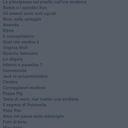
La principessa sul pisello nell'era moderna
Barbie e i quindici Ken
Gli amanti sono tutti uguali
Neve sulla spiaggia
Amanda
Elena
Il concepimento
Quel che sembra è
Virginia Wolf
Rodolfo Valentino
Lo sfigato
Inferno o paradiso ?
Cenerentola
Jack lo sciupafemmine
Cambio
Corteggiatori moderni
Peppa Pig
Testa di moro: mai tradire una siciliana
Il segreto di Pulcinella
Peter Pan
Alice nel paese delle meraviglie
Fatti di letto
Miss Italia