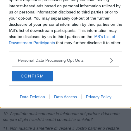
2. Durante la relazione siete spesso depressi e stanchi?
interest-based ads based on personal information utilized by
3. Non riuscite a mantenere i vostri spazi di autonomia?
us or personal information disclosed to third parties prior to
your opt-out. You may separately opt-out of the further
4. Non uscite più abitualmente con amici e non date più sazio alle
disclosure of your personal information by third parties on the
vostre abituali attività?
IAB’s list of downstream participants. This information may
5. Siete rimasti spesso coinvolti in una relazione con una persona
also be disclosed by us to third parties on the
IAB’s List of
non disponibile, in quanto sposata, innamorata di un’altra persona
Downstream Participants
that may further disclose it to other
o emotivamente lontana da voi?
third parties.
6. Cercate spesso di cambiare il vostro partner affinché sia diverso
da quello che è?
Personal Data Processing Opt Outs
7. Cercate di fare di tutto per compiacere il vostro partner anche
quando siete in disaccordo con le sue scelte?
CONFIRM
8. Vi resta difficile dire di “NO” al vostro partner quando vi fa
richieste di tempo, soldi, sesso, o altro?
Data Deletion
Data Access
Privacy Policy
9. Durante i rapporti sessuali vi preoccupate di più di compiacere il
vostro partner piuttosto che provare piacere in prima persona?
10. Aspettate ansiosamente le telefonate del partner riducendo
sempre di più i vostri incontri co amici e amiche?
11. Non riuscite a smettere di vedere il vostro partner o restate