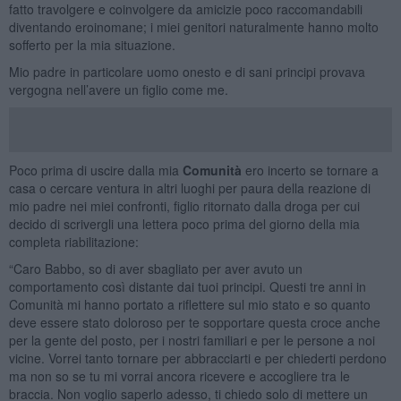
fatto travolgere e coinvolgere da amicizie poco raccomandabili
diventando eroinomane; i miei genitori naturalmente hanno molto
sofferto per la mia situazione.
Mio padre in particolare uomo onesto e di sani principi provava
vergogna nell’avere un figlio come me.
Poco prima di uscire dalla mia
Comunità
ero incerto se tornare a
casa o cercare ventura in altri luoghi per paura della reazione di
mio padre nei miei confronti, figlio ritornato dalla droga per cui
decido di scrivergli una lettera poco prima del giorno della mia
completa riabilitazione:
“Caro Babbo, so di aver sbagliato per aver avuto un
comportamento così distante dai tuoi principi. Questi tre anni in
Comunità mi hanno portato a riflettere sul mio stato e so quanto
deve essere stato doloroso per te sopportare questa croce anche
per la gente del posto, per i nostri familiari e per le persone a noi
vicine. Vorrei tanto tornare per abbracciarti e per chiederti perdono
ma non so se tu mi vorrai ancora ricevere e accogliere tra le
braccia. Non voglio saperlo adesso, ti chiedo solo di mettere un