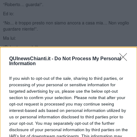
“Roberto… guarda!”.
Ed io:
“No... è troppo presto non siamo ancora a casa mia… Non voglio
guardare niente!”.
Ma lui:
“Roberto guarda!”.
Scuotendo la testa: “No… per favore non voglio guardare niente…
QUInewsChianti.it -
Do Not Process My Personal
non ho lo spirito adatto”.
Information
Insiste:
If you wish to opt-out of the sale, sharing to third parties, or
“Roberto… ma guarda… per favore…!”.
processing of your personal or sensitive information for
Decido di dargli retta. Noi eravamo giunti lungo il viale di
targeted advertising by us, please use the below opt-out
Fornacette…, non credevo ai miei occhi… Cominciai a piangere
section to confirm your selection. Please note that after your
senza riserbo.
opt-out request is processed you may continue seeing
interest-based ads based on personal information utilized by
Ogni albero che scorreva davanti a me era imbavagliato da un
us or personal information disclosed to third parties prior to
enorme fiocco azzurro.
your opt-out. You may separately opt-out of the further
Con gli occhi gonfi di commozione e con il cuore imbevuto di
disclosure of your personal information by third parties on the
emozione rivedo mio padre insieme a mia madre, alla fermata del
IAB’s list of downstream participants. This information may