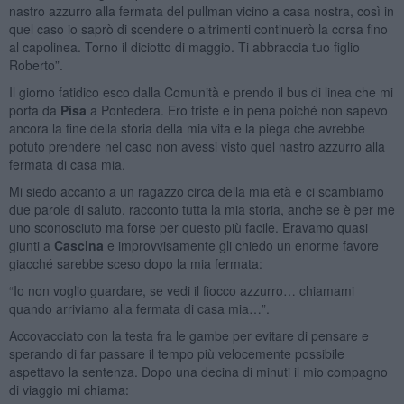
nastro azzurro alla fermata del pullman vicino a casa nostra, così in
quel caso io saprò di scendere o altrimenti continuerò la corsa fino
al capolinea. Torno il diciotto di maggio. Ti abbraccia tuo figlio
Roberto”.
Il giorno fatidico esco dalla Comunità e prendo il bus di linea che mi
porta da
Pisa
a Pontedera. Ero triste e in pena poiché non sapevo
ancora la fine della storia della mia vita e la piega che avrebbe
potuto prendere nel caso non avessi visto quel nastro azzurro alla
fermata di casa mia.
Mi siedo accanto a un ragazzo circa della mia età e ci scambiamo
due parole di saluto, racconto tutta la mia storia, anche se è per me
uno sconosciuto ma forse per questo più facile. Eravamo quasi
giunti a
Cascina
e improvvisamente gli chiedo un enorme favore
giacché sarebbe sceso dopo la mia fermata:
“Io non voglio guardare, se vedi il fiocco azzurro… chiamami
quando arriviamo alla fermata di casa mia…”.
Accovacciato con la testa fra le gambe per evitare di pensare e
sperando di far passare il tempo più velocemente possibile
aspettavo la sentenza. Dopo una decina di minuti il mio compagno
di viaggio mi chiama: