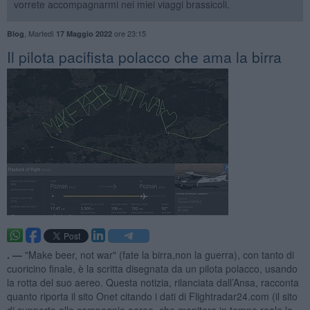
vorrete accompagnarmi nei miei viaggi brassicoli.
,
Martedì
ore 23:15
Blog
17 Maggio 2022
​Il pilota pacifista polacco che ama la birra
. —
"Make beer, not war" (fate la birra,non la guerra), con tanto di
cuoricino finale, è la scritta disegnata da un pilota polacco, usando
la rotta del suo aereo. Questa notizia, rilanciata dall’Ansa, racconta
quanto riporta il sito Onet citando i dati di Flightradar24.com (il sito
di supporto alle compagnie aeree, che monitora in tempo reale le