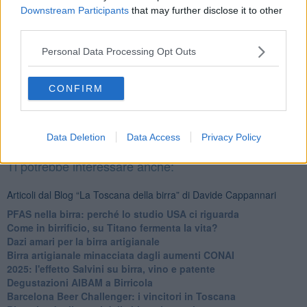
Davide Cappannari
Downstream Participants
that may further disclose it to other
third parties.
Personal Data Processing Opt Outs
CONFIRM
Se vuoi leggere le notizie principali della Toscana iscriviti alla
Newsletter QUInews - ToscanaMedia.
Arriva gratis tutti i giorni
alle 20:00 direttamente nella tua casella di posta.
Data Deletion
Data Access
Privacy Policy
Basta cliccare
QUI
Ti potrebbe interessare anche:
Articoli dal Blog “La Toscana della birra” di Davide Cappannari
​PFAS nella birra: perché lo studio USA ci riguarda
​Come in birrificio, su Titano fermenta la vita?
Dazi amari per la birra artigianale
​Birra artigianale minacciata dagli aumenti CONAI
​2025: l'effetto Salvini su birra, vino e patente
​Degustazioni AIBAM a Birricola
​Barcelona Beer Challenger: i vincitori in Toscana