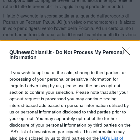
rotte di tutte le aeromobili in viaggio in ogni parte del mondo).
Il fatto è avvenuto la scorsa settimana, quando dall’aeroporto di
Poznan un Tecnam P2008 JC (un velivolo monomotore) si è alzato
in volo per dirigersi verso l'ovest della Polonia. Ad un certo punto i
radar hanno tracciato una serie di bruschi cambiamenti di direzione
che in quasi quattro ore di volo hanno tracciato in maniera
sorprendente la scritta sui monitor dei controllori di volo e degli
QUInewsChianti.it -
Do Not Process My Personal
appassionati collegati al famoso sito di tracciamento delle rotte. Il
Information
tutto percorrendo circa 40 miglia, per poi atterrare di nuovo a
Poznan nella serata di sabato 14 maggio.
If you wish to opt-out of the sale, sharing to third parties, or
processing of your personal or sensitive information for
targeted advertising by us, please use the below opt-out
section to confirm your selection. Please note that after your
L’aviatore polacco ha deciso di manifestare il suo supporto alla
opt-out request is processed you may continue seeing
causa ucraina, senza tuttavia ambire alla popolarità. Il pilota infatti,
interest-based ads based on personal information utilized by
contattato dall’agenzia polacca Pa, non ha voluto rilasciare le
us or personal information disclosed to third parties prior to
proprie generalità e neppure un commento in merito all’iniziativa.
your opt-out. You may separately opt-out of the further
Una notizia che in verità ha poco a che vedere con la Toscana della
disclosure of your personal information by third parties on the
Birra, ma che dice molto sulla capacità della dorata bevanda di
IAB’s list of downstream participants. This information may
unire i popoli sotto il segno della pace.
also be disclosed by us to third parties on the
IAB’s List of