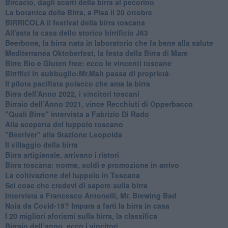
Bircacio, dagli scarti della birra al pecorino
​La botanica della Birra, a Pisa il 20 ottobre
BIRRICOLA il festival della birra toscana
​All'asta la casa dello storico birrificio J63
Beerbone, la birra nata in laboratorio che fa bene alla salute
Mediterranea Oktoberfest, la festa della Birra di Mare
​Birre Bio e Gluten free: ecco le vincenti toscane
​Birrifici in subbuglio:Mr.Malt passa di proprietà
​Il pilota pacifista polacco che ama la birra
​Birra dell’Anno 2022, i vincitori toscani
Birraio dell’Anno 2021, vince Recchiuti di Opperbacco
"Quali Birre" intervista a Fabrizio Di Rado
​Alla scoperta del luppolo toscano
"Beeriver" alla Stazione Leopolda
Il villaggio della birra
Birra artigianale, arrivano i ristori
Birra toscana: norme, soldi e promozione in arrivo
La coltivazione del luppolo in Toscana
Sei cose che credevi di sapere sulla birra
Intervista a Francesco Antonelli, Mr. Brewing Bad
Noia da Covid-19? Impara a farti la birra in casa
I 20 migliori aforismi sulla birra, la classifica
​Birraio dell’anno, ecco i vincitori