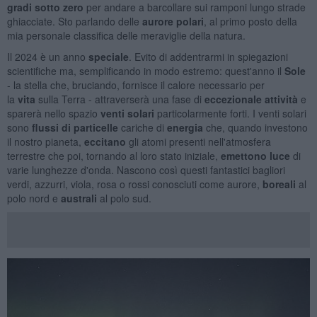
gradi sotto zero
per andare a barcollare sui ramponi lungo strade
ghiacciate. Sto parlando delle
aurore polari
, al primo posto della
mia personale classifica delle meraviglie della natura.
Il 2024 è un anno
speciale
. Evito di addentrarmi in spiegazioni
scientifiche ma, semplificando in modo estremo: quest'anno il
Sole
- la stella che, bruciando, fornisce il calore necessario per
la
vita
sulla Terra - attraverserà una fase di
eccezionale attività
e
sparerà nello spazio
venti solari
particolarmente forti. I venti solari
sono
flussi di particelle
cariche di
energia
che, quando investono
il nostro pianeta,
eccitano
gli atomi presenti nell'atmosfera
terrestre che poi, tornando al loro stato iniziale,
emettono luce
di
varie lunghezze d'onda. Nascono così questi fantastici bagliori
verdi, azzurri, viola, rosa o rossi conosciuti come aurore,
boreali
al
polo nord e
australi
al polo sud.