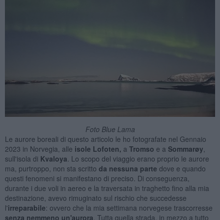
Foto Blue Lama
Le aurore boreali di questo articolo le ho fotografate nel Gennaio
2023 in Norvegia, alle
isole
Lofoten,
a
Tromso
e a
Sommarøy
,
sull'isola di
Kvaloya
. Lo scopo del viaggio erano proprio le aurore
ma, purtroppo, non sta scritto
da nessuna parte
dove e quando
questi fenomeni si manifestano di preciso. Di conseguenza,
durante i due voli in aereo e la traversata in traghetto fino alla mia
destinazione, avevo rimuginato sul rischio che succedesse
l'
irreparabile
: ovvero che la mia settimana norvegese trascorresse
senza nemmeno un'aurora
. Tutta quella strada, in mezzo a tutto