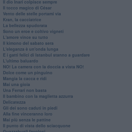
Il dio Inari colpisce sempre
Il tocco magico di César
Vento delle stelle portami via
Kran, la cacciatrice
La bellezza spudorata
Sono un eroe e coltivo vigneti
L'amore vince su tutto
Il kimono del sabato sera
L'eleganza è un'onda lunga
E i gatti felici di Istanbul stanno a guardare
L'ultimo baluardo
NO! La camera con la doccia a vista NO!
Dolce come un pinguino
Mangia la cacca e ridi
Mai una gioia
Una Ferrari non basta
Il bambino con la maglietta azzurra
Delicatezza
Gli dei sono caduti in piedi
Alla fine vinceranno loro
Mai più senza le pattine
Il punto di vista dello sciacquone
Guazzabugli favolosi