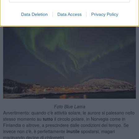
Data Deletion
Data Access
Privacy Policy
Foto Blue Lama
Avvertimento: quando c'è attività solare, le aurore si palesano nello
stesso momento su
tutto
il circolo polare, in Norvegia come in
Finlandia o altrove, a prescindere dalle condizioni del tempo. Se
invece non c'è, è perfettamente
inutile
spostarsi, magari
macinando decine di chilometri.