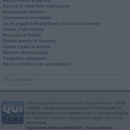
Mai più senza le pattine
Il punto di vista dello sciacquone
Guazzabugli favolosi
Connessione ancestrale
Le tre peggiori disgrazie per chi sale su un aereo
Vessel, il lato oscuro
Non sono la Barbie
Puntini puntini in Paradiso
Guerra e pace in funivia
Salvate i tacchi a spillo
Il bigodino sdoganato
Ma vuoi mettere il wc panoramico?
Editore Toscana Media Channel srl - Via Dei Martelli, 8 - 50129
FIRENZE - info@toscanamediachannel.it. TOSCANA MEDIA
NEWS quotidiano on line registrato presso il Tribunale di Firenze
al n. 5935 del 27.09.2013. Iscrizione ROC 22105 - C.F. e P.Iva
0620787048
Fatturazione Elettronica M5UXCR1 |
Privacy Nielsen