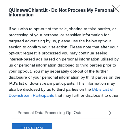
QUInewsChianti.it -
Do Not Process My Personal
Information
If you wish to opt-out of the sale, sharing to third parties, or
processing of your personal or sensitive information for
targeted advertising by us, please use the below opt-out
section to confirm your selection. Please note that after your
opt-out request is processed you may continue seeing
interest-based ads based on personal information utilized by
us or personal information disclosed to third parties prior to
your opt-out. You may separately opt-out of the further
disclosure of your personal information by third parties on the
IAB’s list of downstream participants. This information may
also be disclosed by us to third parties on the
IAB’s List of
Downstream Participants
that may further disclose it to other
Botanic Gardens Singapore - foto Blue Lama
third parties.
I Botanic gardens comprendono anche il
Giardino nazionale delle
orchidee
, fondato nel 1928. Si tratta della collezione di orchidee
Personal Data Processing Opt Outs
più vasta
della Terra, con più di mille specie e duemila ibridi; un
insieme di forme e colori sorprendenti, infinite variazioni di
CONFIRM