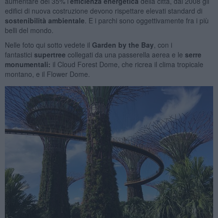
aumentare del 35% l’
efficienza energetica
della città, dal 2008 gli
edifici di nuova costruzione devono rispettare elevati standard di
sostenibilità ambientale
. E i parchi sono oggettivamente fra i più
belli del mondo.
Nelle foto qui sotto vedete il
Garden by the Bay
, con i
fantastici
supertree
collegati da una passerella aerea e le
serre
monumentali
:
il Cloud Forest Dome, che ricrea il clima tropicale
montano, e il Flower Dome.