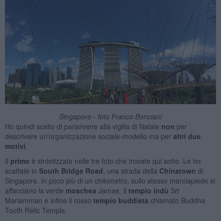
Singapore - foto Franco Bonciani
Ho quindi scelto di parlarvene alla vigilia di Natale
non
per
descrivere un'organizzazione sociale-modello ma per
altri due
motivi
.
Il
primo
è sintetizzato nelle tre foto che trovate qui sotto. Le ho
scattate in
South Bridge Road
, una strada della
Chinatown
di
Singapore. In poco più di un chilometro, sullo stesso marciapiede si
affacciano la verde
moschea
Jamae
,
il
tempio indù
Sri
Mariamman e infine il rosso
tempio buddista
chiamato Buddha
Tooth Relic Temple.