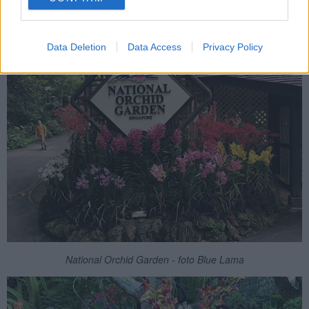
bellezza
.
Data Deletion
Data Access
Privacy Policy
National Orchid Garden - foto Blue Lama