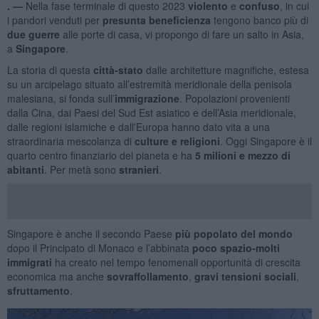
. —
Nella fase terminale di questo 2023
violento
e
confuso
, in cui
i pandori venduti per
presunta
beneficienza
tengono banco più di
due guerre
alle porte di casa, vi propongo di fare un salto in Asia,
a
Singapore
.
La storia di questa
città-stato
dalle architetture magnifiche, estesa
su un arcipelago situato all’estremità meridionale della penisola
malesiana, si fonda sull’
immigrazione
. Popolazioni provenienti
dalla
Cina, dai Paesi del Sud Est asiatico e dell’Asia meridionale,
dalle regioni islamiche e dall'Europa
hanno dato vita a una
straordinaria mescolanza di
culture e religioni
. Oggi Singapore è il
quarto centro finanziario del pianeta e ha
5 milioni e mezzo di
abitanti
. Per metà sono
stranieri
.
Singapore è anche il secondo Paese
più popolato del mondo
dopo il Principato di Monaco e l’abbinata
poco spazio-molti
immigrati
ha creato nel tempo fenomenali opportunità di crescita
economica ma anche
sovraffollamento
,
gravi tensioni sociali
,
sfruttamento
.