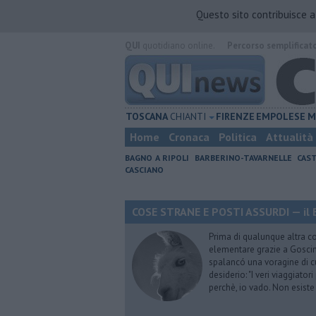
Questo sito contribuisce 
QUI
quotidiano online.
Percorso semplificat
TOSCANA
CHIANTI
FIRENZE
EMPOLESE
M
Home
Cronaca
Politica
Attualità
BAGNO A RIPOLI
BARBERINO-TAVARNELLE
CAST
CASCIANO
COSE STRANE E POSTI ASSURDI — il 
Prima di qualunque altra cos
elementare grazie a Goscinn
spalancó una voragine di cu
desiderio: "I veri viaggiator
perchè, io vado. Non esist