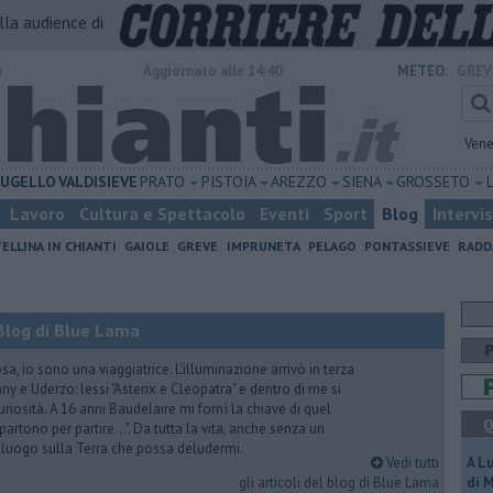
alla audience di
o
Aggiornato alle 14:40
METEO:
GREV
Vene
UGELLO
VALDISIEVE
PRATO
PISTOIA
AREZZO
SIENA
GROSSETO
Lavoro
Cultura e Spettacolo
Eventi
Sport
Blog
Intervi
ELLINA IN CHIANTI
GAIOLE
GREVE
IMPRUNETA
PELAGO
PONTASSIEVE
RADD
Blog di Blue Lama
a, io sono una viaggiatrice. L'illuminazione arrivò in terza
y e Uderzo: lessi "Asterix e Cleopatra" e dentro di me si
riosità. A 16 anni Baudelaire mi fornì la chiave di quel
Q
i partono per partire...". Da tutta la vita, anche senza un
e luogo sulla Terra che possa deludermi.
Vedi tutti
A L
gli articoli del blog di Blue Lama
di 