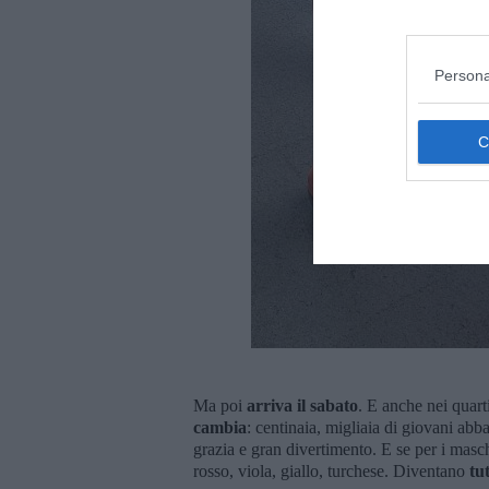
Persona
Ma poi
arriva il sabato
. E anche nei quart
cambia
: centinaia, migliaia di giovani ab
grazia e gran divertimento. E se per i masch
rosso, viola, giallo, turchese. Diventano
tu