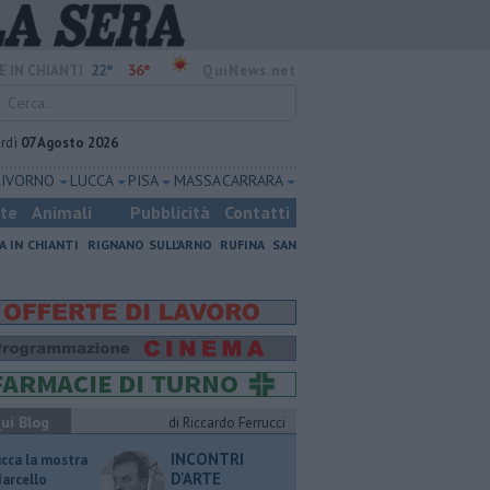
22°
36°
E IN CHIANTI
QuiNews.net
rdì
07 Agosto 2026
LIVORNO
LUCCA
PISA
MASSA CARRARA
ste
Animali
Pubblicità
Contatti
A IN CHIANTI
RIGNANO SULL'ARNO
RUFINA
SAN
ui Blog
di Riccardo Ferrucci
INCONTRI
ucca la mostra
D'ARTE
Marcello