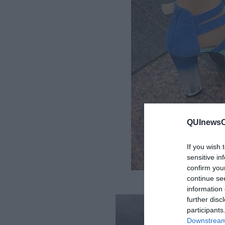
QUInewsCh
If you wish 
sensitive in
confirm you
continue se
information 
further disc
participants
Downstream 