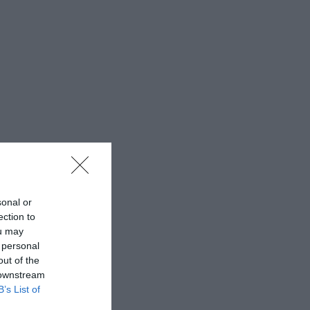
sonal or
ection to
ou may
 personal
out of the
 downstream
B’s List of