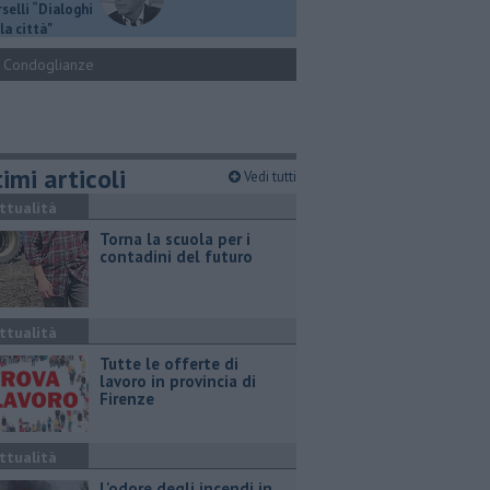
selli “Dialoghi
la città"
Condoglianze
imi articoli
Vedi tutti
ttualità
Torna la scuola per i
contadini del futuro
ttualità
​Tutte le offerte di
lavoro in provincia di
Firenze
ttualità
L'odore degli incendi in