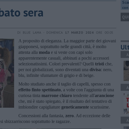
Scar
bato sera
con 
QUI
DI BLUE LAMA - DOMENICA
17 MARZO 2024
ORE 00:05
A proposito di eleganza. La maggior parte dei giovani
Ult
giapponesi, soprattutto nelle grandi città, è molto
attenta alla
moda
e si veste con capi solo
A
apparentemente casuali
,
abbinati a pochi accessori
selezionatissimi. Colori prevalenti? Quelli
tristi
che,
per noi globalizzati, sono diventati una
divisa
: nero,
blu, infinite sfumature di grigio e di beige.
Molto studiato anche il taglio di capelli, spesso con
A
effetto
finto spettinato
, a volte con l'aggiunta di una
curiosa tinta
marrone chiaro
tendente all'
arancione
che, mi è stato spiegato, è il risultato del tentativo di
imbiondire capigliature
geneticamente
scurissime.
Concessioni alla fantasia,
zero
. Ad eccezione delle
A
si sbizzarriscono soprattutto le ragazze.