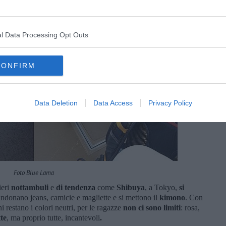
l Data Processing Opt Outs
CONFIRM
Data Deletion
Data Access
Privacy Policy
Foto Blue Lama
ieri
nottambuli
e
di tendenza
come
Shibuya
, a Tokyo,
si
bandonano jeans, camicie e magliette e si mettono il
kimono
. Con
i restano i colori neutri, per le ragazze
non ci sono limit
i
: rosa,
tte
, ma proprio tutte, incantevoli
.