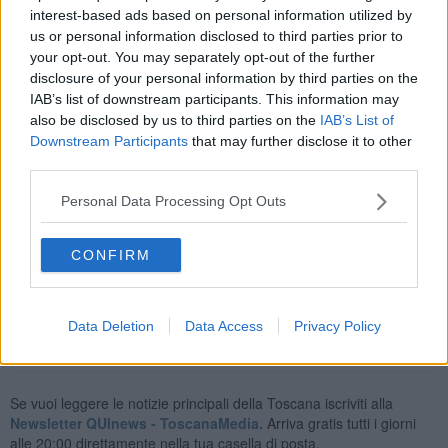
interest-based ads based on personal information utilized by
us or personal information disclosed to third parties prior to
your opt-out. You may separately opt-out of the further
La confisca verrà poi, ma intanto le Fiamme Gialle hanno potuto
disclosure of your personal information by third parties on the
"interrompere un
articolato sistema fraudolento
nel settore dei
IAB’s list of downstream participants. This information may
prodotti energetici", spiega una nota.
also be disclosed by us to third parties on the
IAB’s List of
"L’
utilizzo improprio del gasolio agricolo
- sottolineano i
Downstream Participants
that may further disclose it to other
finanzieri - non determina infatti soltanto un’
evasione delle accise
third parties.
e dell’Iva
dovute, ma altera profondamente le regole del mercato.
Attraverso l’indebita riduzione del costo fiscale del prodotto, gli
Personal Data Processing Opt Outs
autori della frode conseguono ingiustificati vantaggi economici,
incrementando i propri margini di profitto e ponendo in una
condizione di grave svantaggio competitivo gli operatori che
CONFIRM
rispettano le regole".
Data Deletion
Data Access
Privacy Policy
Se vuoi leggere le notizie principali della Toscana iscriviti alla
Newsletter QUInews - ToscanaMedia.
Arriva gratis tutti i giorni
alle 20:00 direttamente nella tua casella di posta.