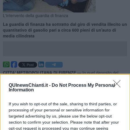
L'intervento della guardia di finanza
La guardia di finanza ha sottratto dal giro di vendita illecito un
quantitativo di gasolio pari a circa 600 pieni di un'auto di
media cilindrata
CITTA' METROPOLITANA DI FIRENZE —
In quel deposito del
Fiorentino i rifornimenti venivano effettuati con
carburante per
autotrazione o riscaldamento ottenuto miscelando
gasolio
QUInewsChianti.it -
Do Not Process My Personal
agricolo agevolato
, prodotto che beneficia di un regime fiscale
Information
riservato esclusivamente alle attività del comparto agricolo.
If you wish to opt-out of the sale, sharing to third parties, or
A scoprire la frode è stata la guardia di finanza del comando
provinciale di Firenze, che ha finito col
sequestrare oltre 30mila
processing of your personal or sensitive information for
litri di gasolio
. Per avere un'idea è una quantità equivalente a
targeted advertising by us, please use the below opt-out
circa
600 pieni di un’auto di media cilindrata
.
section to confirm your selection. Please note that after your
opt-out request is processed you may continue seeing