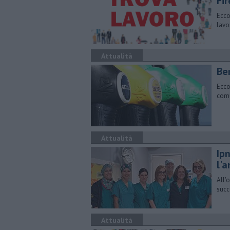
Fi
Ecco
lavo
Attualità
​Be
Ecco
comu
Attualità
Ipn
l'
All'
succ
Attualità