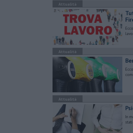
Attualità
​Tu
Fi
Ecco
lavo
Attualità
​Be
Ecco
comu
Attualità
Psi
In m
stat