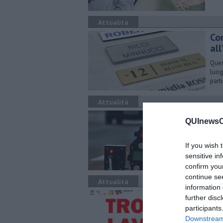
Attualità
Co
all
Ques
luog
part
Attualità
Ecc
QUInewsCh
Fra 
più 
If you wish 
sensitive in
confirm you
continue se
Attualità
information 
​Tu
further disc
Fi
participants
Downstream 
Ecco