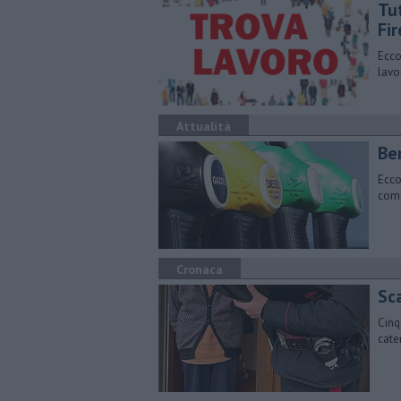
​Tu
Fi
Ecco
lavo
Attualità
​Be
Ecco
comu
Cronaca
Sca
Cinq
cate