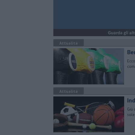
Attualità
​Be
Ecco
comu
Attualità
Ind
Giù 
sole