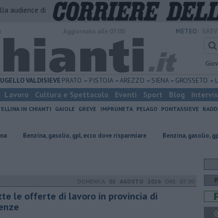
alla audience di
o
Aggiornato alle 07:00
METEO:
GREV
Gio
UGELLO
VALDISIEVE
PRATO
PISTOIA
AREZZO
SIENA
GROSSETO
Lavoro
Cultura e Spettacolo
Eventi
Sport
Blog
Intervi
ELLINA IN CHIANTI
GAIOLE
GREVE
IMPRUNETA
PELAGO
PONTASSIEVE
RADD
, gasolio, gpl, ecco dove risparmiare
​Benzina, gasolio, gpl, ecco dove ri
DOMENICA
02 AGOSTO 2026
ORE 07:00
tte le offerte di lavoro in provincia di
renze
Q