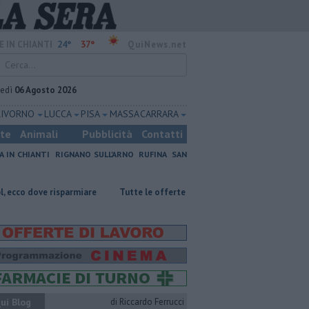
24°
37°
E IN CHIANTI
QuiNews.net
vedì
06 Agosto 2026
LIVORNO
LUCCA
PISA
MASSA CARRARA
ste
Animali
Pubblicità
Contatti
A IN CHIANTI
RIGNANO SULL'ARNO
RUFINA
SAN
sparmiare
​Tutte le offerte di lavoro in provincia di Firenze
L'odore 
ui Blog
di Riccardo Ferrucci