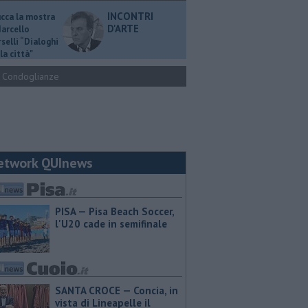
INCONTRI
ucca la mostra
D'ARTE
Marcello
selli “Dialoghi
la città"
Condoglianze
etwork QUInews
PISA — Pisa Beach Soccer,
l'U20 cade in semifinale
SANTA CROCE — Concia, in
vista di Lineapelle il