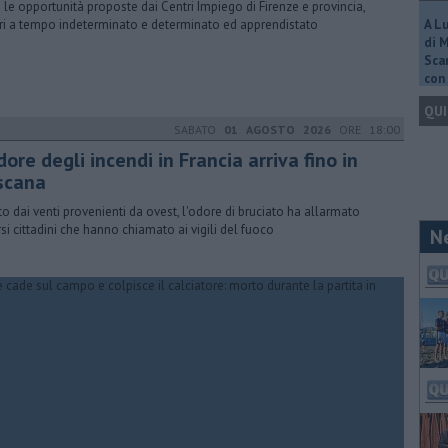
 le opportunità proposte dai Centri Impiego di Firenze e provincia,
ri a tempo indeterminato e determinato ed apprendistato
A L
di 
Scar
con 
QUI
SABATO
01 AGOSTO 2026
ORE 18:00
dore degli incendi in Francia arriva fino in
scana
to dai venti provenienti da ovest, l'odore di bruciato ha allarmato
rsi cittadini che hanno chiamato ai vigili del fuoco
N