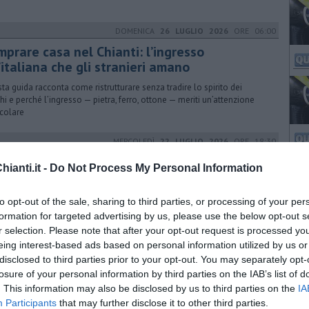
DOMENICA
26 LUGLIO 2026
ORE 06:00
mprare casa nel Chianti: l’ingresso
’italiana che gli stranieri amano
ta guida racconta come ristrutturare senza tradire lo spirito dei
hi e perché l’ingresso — pietra, ferro, ottone — meriti un’attenzione
icolare
MERCOLEDÌ
22 LUGLIO 2026
ORE 18:30
esso di velocità, multe per 57 milioni di euro
ianti.it -
Do Not Process My Personal Information
tutte le sanzioni elevate in Italia per violazione del codice della strada,
di una su tre è legata all’eccesso di velocità
to opt-out of the sale, sharing to third parties, or processing of your per
formation for targeted advertising by us, please use the below opt-out s
r selection. Please note that after your opt-out request is processed y
eing interest-based ads based on personal information utilized by us or
DOMENICA
19 LUGLIO 2026
ORE 07:00
disclosed to third parties prior to your opt-out. You may separately opt-
tte le offerte di lavoro in provincia di
losure of your personal information by third parties on the IAB’s list of
renze
. This information may also be disclosed by us to third parties on the
IA
Participants
that may further disclose it to other third parties.
 le opportunità proposte dai Centri Impiego di Firenze e provincia,