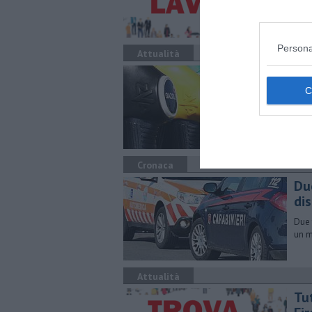
lavo
Persona
Attualità
​Be
Ecco
comu
Cronaca
​D
di
Due 
un m
Attualità
​Tu