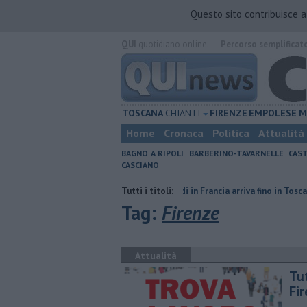
Questo sito contribuisce 
QUI
quotidiano online.
Percorso semplificat
TOSCANA
CHIANTI
FIRENZE
EMPOLESE
M
Home
Cronaca
Politica
Attualità
BAGNO A RIPOLI
BARBERINO-TAVARNELLE
CAST
CASCIANO
renze
L'odore degli incendi in Francia arriva fino in Toscana
Tutti i titoli:
​Benzina
Tag:
Firenze
Attualità
​Tu
Fi