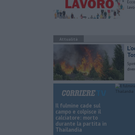
Ecco
lavo
Attualità
L'o
To
Spin
dive
Il fulmine cade sul
campo e colpisce il
calciatore: morto
durante la partita in
Thailandia