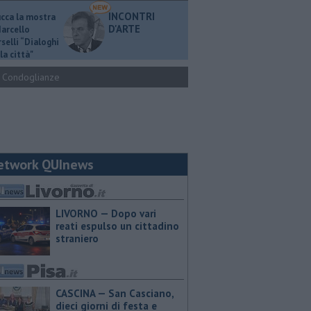
INCONTRI
ucca la mostra
D'ARTE
Marcello
selli “Dialoghi
la città"
Condoglianze
etwork QUInews
LIVORNO — Dopo vari
reati espulso un cittadino
straniero
CASCINA — San Casciano,
dieci giorni di festa e