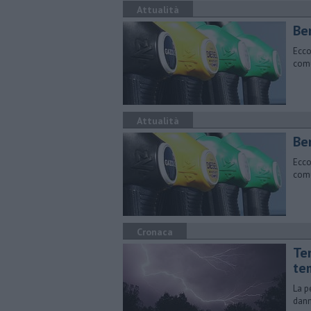
Attualità
​Be
Ecco
comu
Attualità
​Be
Ecco
comu
Cronaca
Te
te
La p
danni