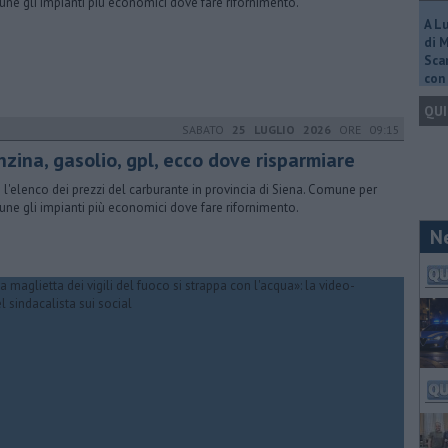
ne gli impianti più economici dove fare rifornimento.
A L
di 
Scar
con 
QUI
SABATO
25 LUGLIO 2026
ORE 09:15
nzina, gasolio, gpl, ecco dove risparmiare
 l'elenco dei prezzi del carburante in provincia di Siena. Comune per
ne gli impianti più economici dove fare rifornimento.
N