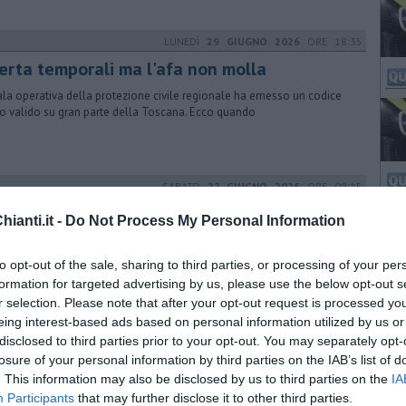
LUNEDÌ
29 GIUGNO 2026
ORE 18:35
lerta temporali ma l'afa non molla
ala operativa della protezione civile regionale ha emesso un codice
lo valido su gran parte della Toscana. Ecco quando
SABATO
27 GIUGNO 2026
ORE 09:15
nzina, gasolio, gpl, ecco dove risparmiare
ianti.it -
Do Not Process My Personal Information
 l'elenco dei prezzi del carburante in provincia di Siena. Comune per
ne gli impianti più economici dove fare rifornimento.
to opt-out of the sale, sharing to third parties, or processing of your per
formation for targeted advertising by us, please use the below opt-out s
r selection. Please note that after your opt-out request is processed y
eing interest-based ads based on personal information utilized by us or
SABATO
20 GIUGNO 2026
ORE 09:15
disclosed to third parties prior to your opt-out. You may separately opt-
nzina, gasolio, gpl, ecco dove risparmiare
losure of your personal information by third parties on the IAB’s list of
. This information may also be disclosed by us to third parties on the
IA
 l'elenco dei prezzi del carburante in provincia di Siena. Comune per
Participants
that may further disclose it to other third parties.
ne gli impianti più economici dove fare rifornimento.