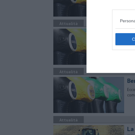
Persona
Attualità
​Be
Ecco
comu
Attualità
​Be
Ecco
comu
Attualità
La