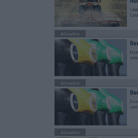
nu
I dat
Cold
Attualità
​Be
Ecco
comu
Attualità
​Be
Ecco
comu
Attualità