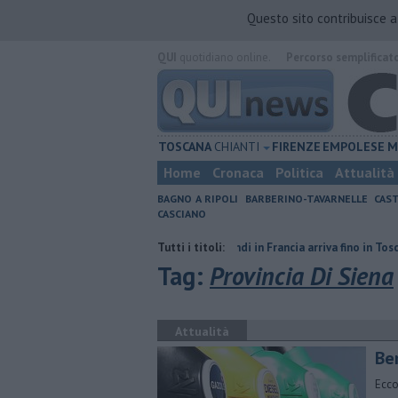
Questo sito contribuisce 
QUI
quotidiano online.
Percorso semplificat
TOSCANA
CHIANTI
FIRENZE
EMPOLESE
M
Home
Cronaca
Politica
Attualità
BAGNO A RIPOLI
BARBERINO-TAVARNELLE
CAST
CASCIANO
renze
L'odore degli incendi in Francia arriva fino in Toscana
Tutti i titoli:
​Benzin
Tag:
Provincia Di Siena
Attualità
​Be
Ecco