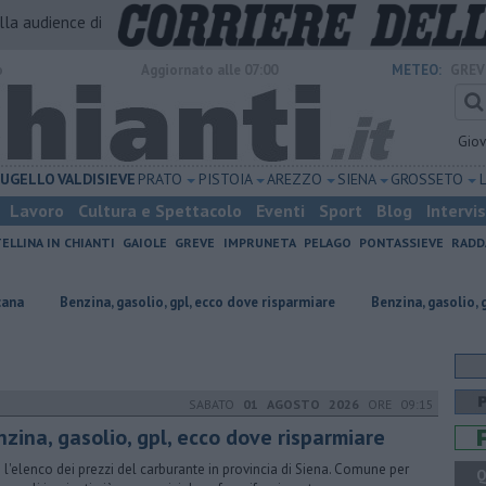
alla audience di
o
Aggiornato alle 07:00
METEO:
GREV
Gio
UGELLO
VALDISIEVE
PRATO
PISTOIA
AREZZO
SIENA
GROSSETO
Lavoro
Cultura e Spettacolo
Eventi
Sport
Blog
Intervi
ELLINA IN CHIANTI
GAIOLE
GREVE
IMPRUNETA
PELAGO
PONTASSIEVE
RADD
a, gasolio, gpl, ecco dove risparmiare
​Benzina, gasolio, gpl, ecco dove ri
SABATO
01 AGOSTO 2026
ORE 09:15
nzina, gasolio, gpl, ecco dove risparmiare
 l'elenco dei prezzi del carburante in provincia di Siena. Comune per
Q