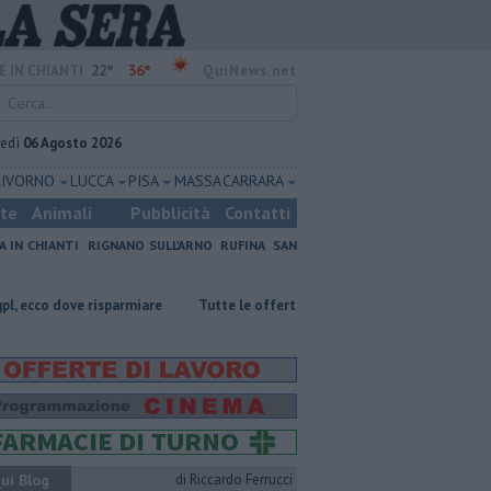
22°
36°
E IN CHIANTI
QuiNews.net
vedì
06 Agosto 2026
LIVORNO
LUCCA
PISA
MASSA CARRARA
ste
Animali
Pubblicità
Contatti
A IN CHIANTI
RIGNANO SULL'ARNO
RUFINA
SAN
sparmiare
​Tutte le offerte di lavoro in provincia di Firenze
L'odore
ui Blog
di Riccardo Ferrucci