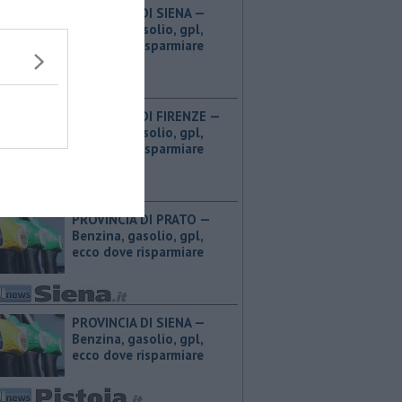
PROVINCIA DI SIENA — ​
Benzina, gasolio, gpl,
ecco dove risparmiare
PROVINCIA DI FIRENZE — ​
Benzina, gasolio, gpl,
ecco dove risparmiare
PROVINCIA DI PRATO — ​
Benzina, gasolio, gpl,
ecco dove risparmiare
PROVINCIA DI SIENA — ​
Benzina, gasolio, gpl,
ecco dove risparmiare