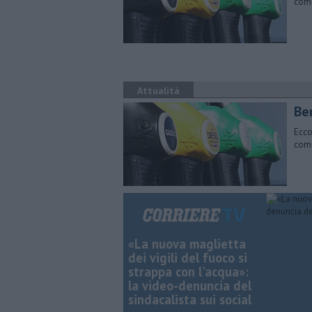
comu
Attualità
​Be
Ecco
comu
«La nuova maglietta
dei vigili del fuoco si
strappa con l'acqua»:
la video-denuncia del
sindacalista sui social