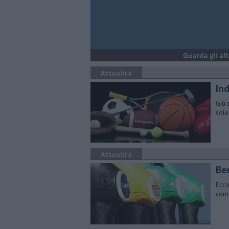
Attualità
Ind
Giù 
sole
Attualità
​Be
Ecco
comu