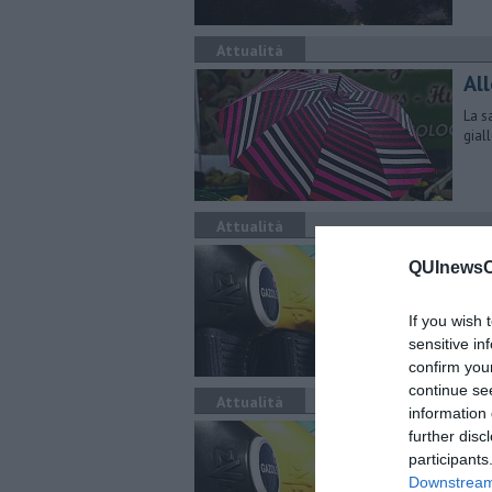
Attualità
Al
La s
gial
Attualità
​Be
QUInewsCh
Ecco
comu
If you wish 
sensitive in
confirm you
continue se
Attualità
information 
​Be
further disc
participants
Ecco
Downstream 
comu