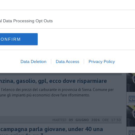
l Data Processing Opt Outs
SABATO
13 GIUGNO 2026
ORE 09:15
nzina, gasolio, gpl, ecco dove risparmiare
CONFIRM
 l'elenco dei prezzi del carburante in provincia di Siena. Comune per
ne gli impianti più economici dove fare rifornimento.
Data Deletion
Data Access
Privacy Policy
SABATO
06 GIUGNO 2026
ORE 09:15
nzina, gasolio, gpl, ecco dove risparmiare
 l'elenco dei prezzi del carburante in provincia di Siena. Comune per
ne gli impianti più economici dove fare rifornimento.
MARTEDÌ
09 GIUGNO 2026
ORE 17:30
 campagna parla giovane, under 40 una