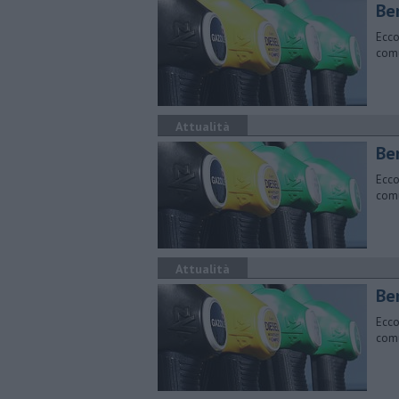
​Be
Ecco
comu
Attualità
​Be
Ecco
comu
Attualità
​Be
Ecco
comu