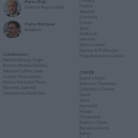
Cronaca
Marco Migli
Politica
Direttore Responsabile
Attualità
Economia
Cultura
Pietro Mattonai
Sport
Redattore
Spettacoli
Interviste
Opinion Leader
Imprese & Professioni
Collaboratori
Programmazione Cinema
Marcella Bitozzi, Sergio
Braccini, Michele Bufalino,
Valentina Caffieri, Linda
COMUNI
Giuliani, Dina Laurenzi,
Bagno a Ripoli
Monica Nocciolini, Paolo
Barberino-Tavarnelle
Nocentini, Gabriele
Castellina in Chianti
Santarnecchi, Paola Silvi.
Gaiole
Greve
Impruneta
Pelago
Pontassieve
Radda in Chianti
Rignano sull'arno
Rufina