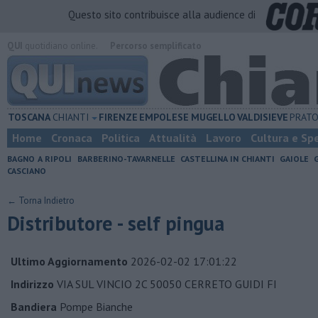
Questo sito contribuisce alla audience di
QUI
quotidiano online.
Percorso semplificato
TOSCANA
CHIANTI
FIRENZE
EMPOLESE
MUGELLO
VALDISIEVE
PRAT
Home
Cronaca
Politica
Attualità
Lavoro
Cultura e Sp
BAGNO A RIPOLI
BARBERINO-TAVARNELLE
CASTELLINA IN CHIANTI
GAIOLE
CASCIANO
← Torna Indietro
Distributore - self pingua
Ultimo Aggiornamento
2026-02-02 17:01:22
Indirizzo
VIA SUL VINCIO 2C 50050 CERRETO GUIDI FI
Bandiera
Pompe Bianche