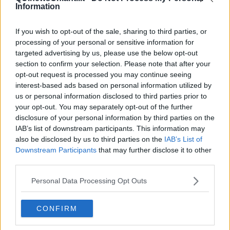
Information
If you wish to opt-out of the sale, sharing to third parties, or
processing of your personal or sensitive information for
Ecco l'elenco dei prezzi del carburante in provincia di Firenze.
targeted advertising by us, please use the below opt-out
Comune per comune gli impianti più economici dove fare
section to confirm your selection. Please note that after your
rifornimento.
opt-out request is processed you may continue seeing
interest-based ads based on personal information utilized by
us or personal information disclosed to third parties prior to
your opt-out. You may separately opt-out of the further
disclosure of your personal information by third parties on the
IAB’s list of downstream participants. This information may
PROVINCIA DI FIRENZE —
Questi i prezzi dei carburanti
rilevati al
also be disclosed by us to third parties on the
IAB’s List of
giorno 20 June 2026
dal
Ministero dello sviluppo economico
Downstream Participants
that may further disclose it to other
third parties.
Personal Data Processing Opt Outs
CONFIRM