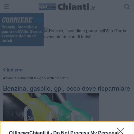
Brescia, incendio e
paura nell'Alto Garda:
evacuate decine di
turisti
Indietro
,
Sabato
ore 09:15
Attualità
20 Giugno 2026
Benzina, gasolio, gpl, ecco dove risparmiare
QUInewsChianti.it -
Do Not Process My Personal