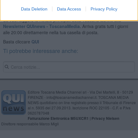
Data Deletion
Data Access
Privacy Policy
Se vuoi leggere le notizie principali della Toscana iscriviti alla
Newsletter QUInews - ToscanaMedia.
Arriva gratis tutti i giorni
alle 20:00 direttamente nella tua casella di posta.
Basta cliccare
QUI
Ti potrebbe interessare anche:
Editore Toscana Media Channel srl - Via Dei Martelli, 8 - 50129
FIRENZE - info@toscanamediachannel.it. TOSCANA MEDIA
NEWS quotidiano on line registrato presso il Tribunale di Firenze
al n. 5935 del 27.09.2013. Iscrizione ROC 22105 - C.F. e P.Iva
0620787048
Fatturazione Elettronica M5UXCR1 |
Privacy Nielsen
Direttore responsabile Marco Migli