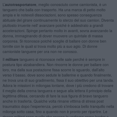
L’
autotrasportatore
, meglio conosciuto come camionista, è un
tanguero che balla con trasporto. Ha una marca di petto molto
ampia e le notevoli dissociazioni, sono spesso conseguenza
abituale del girare continuamente lo sterzo del suo camion. Diventa
piuttosto irruente nell' avanzare poiché è addestrato a grandi
accelerazioni. Spinge pertanto molto in avanti, sovra avanzando la
donna, immaginando di dover muovere un quintale di massa
corporea. Si riconosce poiché sceglie di ballare con donne ben
tornite con le quali si trova molto più a suo agio. Di donne
camioniste tanguere per ora non ne conosco.
Il
militare
tanguero si riconosce nelle sale perché è sempre in
postura tipo alzabandiera. Non rincorre le donne per ballare con
loro, ma dalla sua postazione fissa scorre lo sguardo, dall’alto
verso il basso, dove sono sedute le ballerine e quando finalmente,
ne trova una di suo gradimento, fissa il suo obiettivo per una tanda.
Adora le missioni in milongas lontane, dove i più credono di trovare
il meglio della crema tanguera e segue alla lettera il principio della
legittima difesa, cercando di fare la sua figura di bravo tanguero
anche in trasferta. Qualche volta rimane vittima di stress post
traumatico dopo l’esperienza, perciò s’imbosca bello tranquillo nella
milonga sotto casa, fino a quando non è pronto per ripartire. Le
donne militari sono quelle che spesso le vediamo come leader e