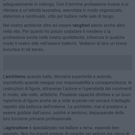
adeguatamente in milonga. Con il termine professione invece ci si
riferisce a un’attività lavorativa, esercitata in modo organizzato,
sistemico e continuato, utile per ballare nelle sale di tango.
Nel nostro ambiente oltre ad essere
tangheri
siamo anche altro
nella vita. Per quanto ho potuto costatare il mestiere o la
professione svolta nella nostra quotidianità, influenza in qualche
modo il nostro stile nell’essere ballerini. Vediamo di fare un breve
excursus in tal senso.
L’
architetto
quando balla, dimostra superiorità e autorità,
soprattutto quando esegue con responsabilità e consapevolezza, le
costruzioni di figure, attraverso l’azione e l’operatività dei movimenti
in modo, alle volte, artistiche. Possiede capacità direttive e un buon
repertorio di figure anche se a volte si perde nel cercare il dettaglio
rispetto alla bellezza dell’insieme. Le architette, mal si prestano a
essere guidate dall’uomo, poiché si sentono, depauperate della
loro funzione primaria professionale.
L’
agricoltore
è specializzato nel ballare a terra, essendo ben
piantato. Non ha grandi pretese di crescita nel settore ma cerca di