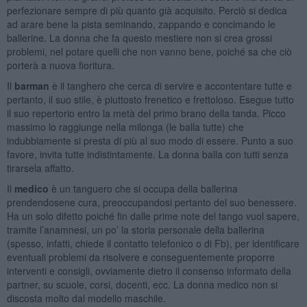
perfezionare sempre di più quanto già acquisito. Perciò si dedica
ad arare bene la pista seminando, zappando e concimando le
ballerine. La donna che fa questo mestiere non si crea grossi
problemi, nel potare quelli che non vanno bene, poiché sa che ciò
porterà a nuova fioritura.
Il
barman
è il tanghero che cerca di servire e accontentare tutte e
pertanto, il suo stile, è piuttosto frenetico e frettoloso. Esegue tutto
il suo repertorio entro la metà del primo brano della tanda. Picco
massimo lo raggiunge nella milonga (le balla tutte) che
indubbiamente si presta di più al suo modo di essere. Punto a suo
favore, invita tutte indistintamente. La donna balla con tutti senza
tirarsela affatto.
Il
medico
è un tanguero che si occupa della ballerina
prendendosene cura, preoccupandosi pertanto del suo benessere.
Ha un solo difetto poiché fin dalle prime note del tango vuol sapere,
tramite l’anamnesi, un po’ la storia personale della ballerina
(spesso, infatti, chiede il contatto telefonico o di Fb), per identificare
eventuali problemi da risolvere e conseguentemente proporre
interventi e consigli, ovviamente dietro il consenso informato della
partner, su scuole, corsi, docenti, ecc. La donna medico non si
discosta molto dal modello maschile.