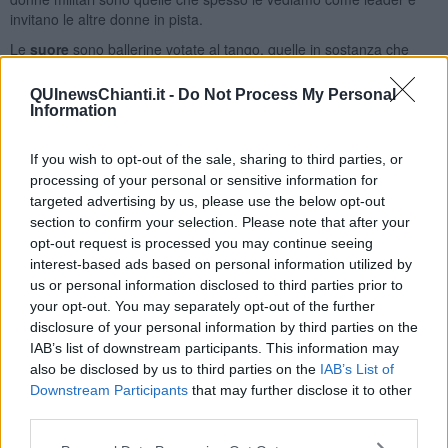
invitano le altre donne in pista.
Le
suore
sono ballerine votate al tango, quelle in sostanza che
obbediscono fedelmente a ogni mirada e definite seguidoras per
eccellenza in contrapposizione alle monache tanguere che non
QUInewsChianti.it -
Do Not Process My Personal
vivono in clausura, ma si scatenano soprattutto nella milonga o con
Information
i brani di d’Arienzo, tenendo in scarsa considerazione il partner di
turno.
If you wish to opt-out of the sale, sharing to third parties, or
Il
sacerdote
tanguero è una persona che si da molto e vive il tango
processing of your personal or sensitive information for
consacrando la sua vita a questa passione. Il
prete
invece è il
targeted advertising by us, please use the below opt-out
tanguero che non manca mai agli appuntamenti delle routinarie
section to confirm your selection. Please note that after your
milongas e ha fedelissime tanguere che lo seguono in ogni luogo
opt-out request is processed you may continue seeing
per entrare in comunione con loro e usufruire dei suoi servigi
interest-based ads based on personal information utilized by
tangueri.
us or personal information disclosed to third parties prior to
your opt-out. You may separately opt-out of the further
Per concludere, qualunque sia la categoria di appartenenza, il
lavoro del tanguero/a implica un dispendio di energia fisica e
disclosure of your personal information by third parties on the
intellettuale che consente di ballare e di rendere un servizio utile
IAB’s list of downstream participants. This information may
alla società tanguera, sia che si tratti di mestiere o di professione,
also be disclosed by us to third parties on the
IAB’s List of
con grande soddisfazione di tutti gli usufruitori del tango.
Downstream Participants
that may further disclose it to other
third parties.
Maria Caruso