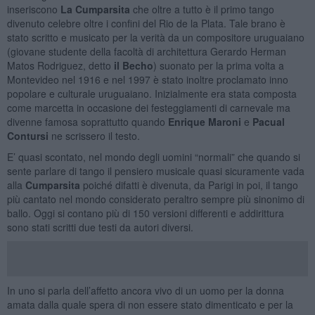
inseriscono
La Cumparsita
che oltre a tutto è il primo tango
divenuto celebre oltre i confini del Rio de la Plata. Tale brano è
stato scritto e musicato per la verità da un compositore uruguaiano
(giovane studente della facoltà di architettura Gerardo Herman
Matos Rodriguez, detto
il Becho
) suonato per la prima volta a
Montevideo nel 1916 e nel 1997 è stato inoltre proclamato inno
popolare e culturale uruguaiano. Inizialmente era stata composta
come marcetta in occasione dei festeggiamenti di carnevale ma
divenne famosa soprattutto quando
Enrique Maroni
e
Pacual
Contursi
ne scrissero il testo.
E’ quasi scontato, nel mondo degli uomini “normali” che quando si
sente parlare di tango il pensiero musicale quasi sicuramente vada
alla
Cumparsita
poiché difatti è divenuta, da Parigi in poi, il tango
più cantato nel mondo considerato peraltro sempre più sinonimo di
ballo. Oggi si contano più di 150 versioni differenti e addirittura
sono stati scritti due testi da autori diversi.
In uno si parla dell’affetto ancora vivo di un uomo per la donna
amata dalla quale spera di non essere stato dimenticato e per la