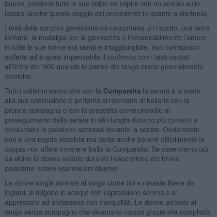
buona, perdona tutte le sue colpe ed espira con un sorriso sulle
labbra (anche questo peggio del precedente in quanto a sfortuna).
I testi delle canzoni generalmente raccontano un ricordo, una terra
lontana, la nostalgia per la giovinezza e immancabilmente l’amore
in tutte le sue forme ma sempre irraggiungibile, non corrisposto,
sofferto ed è quasi impensabile il confronto con i testi cantati
all’inizio del ‘900 quando le parole del tango erano generalmente
comiche.
Tutti i ballerini sanno che con la
Cumparsita
la serata è arrivata
alla sua conclusione e pertanto si riservano di ballarla con la
propria compagna o con la prescelta come preludio al
proseguimento della serata in altri luoghi diciamo più consoni a
consumare la passione accesasi durante la serata. Ovviamente
non è una regola assoluta ma tacita anche perché difficilmente la
coppia non affine rimane e balla la Cumparsita. Se osserviamo più
da vicino le donne sedute durante l’esecuzione del brano,
possiamo notare espressioni diverse.
Le donne single arrivate al tango come tali e rimaste libere da
legami, si tolgono le scarpe con espressione serena e si
apprestano ad andarsene con tranquillità. Le donne arrivate al
tango senza compagno che diventano coppia grazie alla complicità