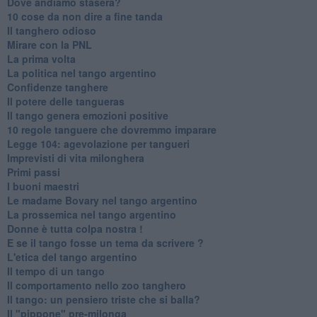
Dove andiamo stasera?
10 cose da non dire a fine tanda
Il tanghero odioso
Mirare con la PNL
La prima volta
La politica nel tango argentino
Confidenze tanghere
Il potere delle tangueras
Il tango genera emozioni positive
10 regole tanguere che dovremmo imparare
Legge 104: agevolazione per tangueri
Imprevisti di vita milonghera
Primi passi
I buoni maestri
Le madame Bovary nel tango argentino
La prossemica nel tango argentino
Donne è tutta colpa nostra !
E se il tango fosse un tema da scrivere ?
L'etica del tango argentino
Il tempo di un tango
Il comportamento nello zoo tanghero
Il tango: un pensiero triste che si balla?
Il "pippone" pre-milonga