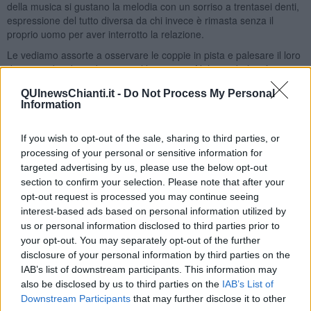
della musica si gustano la melodia con un sorriso a trentasei denti,
espressione del tutto diversa da chi invece è rimasta senza il
proprio uomo per aver interrotto la relazione.
Le vediamo assorte a osservare le coppie in pista e palesare il loro
disatteso desiderio di essere al loro posto. Nel guardarle più
attentamente è possibile qualche volta scorgere una lacrima
QUInewsChianti.it -
Do Not Process My Personal
scendere dalla guancia che abilmente nascondono abbassando la
Information
testa per togliere i sandali dal tacco alto.
Allora la consapevolezza chiara e netta della mancanza del proprio
If you wish to opt-out of the sale, sharing to third parties, or
amore che non c’è più, cui si vorrebbe tornare e il desiderio
processing of your personal or sensitive information for
struggente di ciò che si vorrebbe raggiungere, fa scaturire una
targeted advertising by us, please use the below opt-out
nostalgia fortissima poiché certe di non riuscirci più.
section to confirm your selection. Please note that after your
Non ballare più la
Cumparsita
con il proprio uomo fa provare un
opt-out request is processed you may continue seeing
sentimento di mancanza per qualcosa che si è conosciuto bene
interest-based ads based on personal information utilized by
durante le serate in milonga e a cui sempre si vorrebbe ritornare,
us or personal information disclosed to third parties prior to
rimanendo nella speranza di poterlo rivivere un giorno. Il momento
your opt-out. You may separately opt-out of the further
della speranza però arriva all’inizio della serata successiva in cui
disclosure of your personal information by third parties on the
andranno in milonga perché sul momento e fin tanto che Morfeo
IAB’s list of downstream participants. This information may
non le strappi alla cruda realtà, l’espressione scontenta s’imprime
also be disclosed by us to third parties on the
IAB’s List of
sulla tanghera rimanendo incollata al volto.
Downstream Participants
that may further disclose it to other