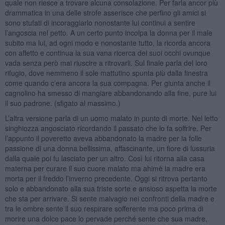
quale non riesce a trovare alcuna consolazione. Per farla ancor più
drammatica in una delle strofe asserisce che perfino gli amici si
sono stufati di incoraggiarlo nonostante lui continui a sentire
l’angoscia nel petto. A un certo punto incolpa la donna per il male
subito ma lui, ad ogni modo e nonostante tutto, la ricorda ancora
con affetto e continua la sua vana ricerca dei suoi occhi ovunque
vada senza però mai riuscire a ritrovarli. Sul finale parla del loro
rifugio, dove nemmeno il sole mattutino spunta più dalla finestra
come quando c’era ancora la sua compagna. Per giunta anche il
cagnolino ha smesso di mangiare abbandonando alla fine, pure lui
il suo padrone. (sfigato al massimo.)
L’altra versione parla di un uomo malato in punto di morte. Nel letto
singhiozza angosciato ricordando il passato che lo fa soffrire. Per
l’appunto il poveretto aveva abbandonato la madre per la folle
passione di una donna bellissima, affascinante, un fiore di lussuria
dalla quale poi fu lasciato per un altro. Così lui ritorna alla casa
materna per curare il suo cuore malato ma ahimè la madre era
morta per il freddo l’inverno precedente. Oggi si ritrova pertanto
solo e abbandonato alla sua triste sorte e ansioso aspetta la morte
che sta per arrivare. Si sente malvagio nei confronti della madre e
tra le ombre sente il suo respirare sofferente ma poco prima di
morire una dolce pace lo pervade perché sente che sua madre,