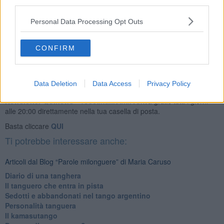
Come fosse una maschera di cera, che le lacrime una volta a casa,
third parties.
scioglierà del tutto.
Personal Data Processing Opt Outs
Maria Caruso
CONFIRM
Data Deletion
Data Access
Privacy Policy
Se vuoi leggere le notizie principali della Toscana iscriviti alla
Newsletter QUInews - ToscanaMedia.
Arriva gratis tutti i giorni
alle 20:00 direttamente nella tua casella di posta.
Basta cliccare
QUI
Ti potrebbe interessare anche:
Articoli dal Blog “Parole milonguere” di Maria Caruso
Diario di una tanghera
Il tanguero che entra in pista
Sedotti e abbandonati nel tango argentino
Personalità tanguera
Il kamasutango